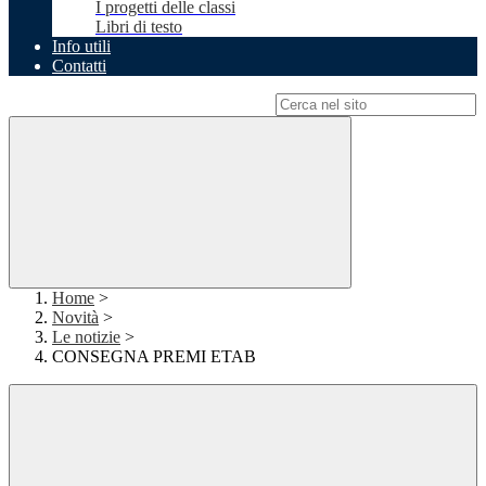
I progetti delle classi
Libri di testo
Info utili
Contatti
Campo di ricerca per le pagine del sito
Home
>
Novità
>
Le notizie
>
CONSEGNA PREMI ETAB