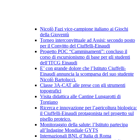
Nicolò Fazi vice-campione italiano ai Giochi
della Gioventù
Torneo interconvittuale ad Assisi: secondo posto
per il Convitto del Ciuffelli-Einaudi
Progetto POC “Camminamenti”: concluso il
corso di escursionismo di base per gli studenti
dell’ITCG Einaudi
E’ con grande dolore che l’Istituto Ciuffelli-
Einaudi annuncia la scomparsa del suo studente
Nicolò Bartolucci.
Classe 3A-CAT alle prese con gli strumenti
topografici
Visita didattica alle Cantine Lungarotti di
Torgiano
Ricerca e innovazione per l’agricoltura biologica:
il Ciuffelli-Einaudi protagonista nel progetto sul
pisello proteico.
Monitoraggio della salute: l’Istituto partecipa
all’Indagine Mondiale GYTS
Internazionali BNL d’Italia di Roma