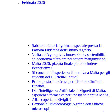
Febbraio 2026
Sabato in fattoria: giornata speciale presso la
Fattoria Didattica dell’Istituto Agrario
Visita ad Agroquivir: innovazione, sostenibilità
ed economia circolare nel settore mangimistico
Malta 2026: pizzata finale per concludere
l’esperienza!
Si conclude l’esperienza formativa a Malta per gli
studenti del Ciuffelli-Einaudi
Primo posto alla Cross per l’Istituto Ciuffelli-
Einaudi
Dall’Intelligenza Artificiale ai Vigneti di Malta:
esperienza formativa per i nostri studenti a Malta
Alla scoperta di Siviglia!
Lezione di Biotecnologie Agrarie con i nuovi
microscopi