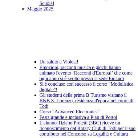
Scuola!
Maggio 2025
Un saluto a Violeta!
Emozioni, racconti musica e giochi hanno
animato l'evento ‘Racconti d'Europa!’ che come
ogni anno si è svolto presso la sede Einaudi
Si è concluso con successo il corso “Modulistica
digitale”!
Gli studenti della prima B Turismo visitano il
B&B S. Lorenzo, residenza d'epoca nel cuore di
Todi
Corso “Advanced Electronics”
Festa grande e inclusiva a Pian di Porto!
L'alunno Tiziano Proietti (3BC) riceve un
riconoscimento dal Rotary Club di Todi per il suo
contributo nel Concorso su Legalità e Cultura