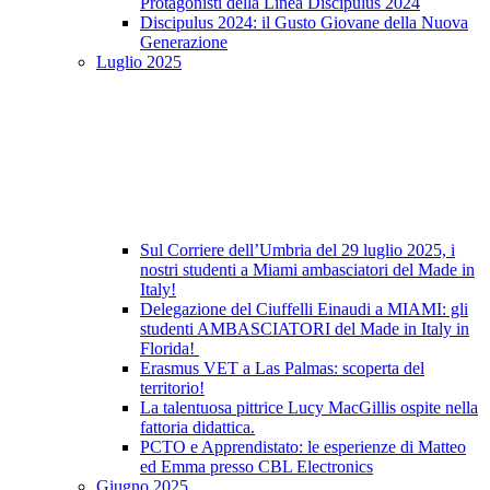
Protagonisti della Linea Discipulus 2024
Discipulus 2024: il Gusto Giovane della Nuova
Generazione
Luglio 2025
Sul Corriere dell’Umbria del 29 luglio 2025, i
nostri studenti a Miami ambasciatori del Made in
Italy!
Delegazione del Ciuffelli Einaudi a MIAMI: gli
studenti AMBASCIATORI del Made in Italy in
Florida!
Erasmus VET a Las Palmas: scoperta del
territorio!
La talentuosa pittrice Lucy MacGillis ospite nella
fattoria didattica.
PCTO e Apprendistato: le esperienze di Matteo
ed Emma presso CBL Electronics
Giugno 2025