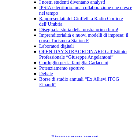
I nostri studenti diventano analyst!
IPSIA e territorio: una collaborazione che cresce
nel tempo
Rappresentati del Ciuffelli a Radio Corriere
dell’Umbria
Disegna la storia della nostra prima birra!
Imprenditorialità e nuovi modelli di impresa: il
corso Turismo a Station F
Laboratori digitali
OPEN DAY STRAORDINARIO all’Istituto
Professionale “Giuseppe Angelantoni”
Cordoglio per la famiglia Carlaccini
Potenziamento sportivo
Debate
Borse di studio annuali “Ex Allievi ITCG
Einaudi”