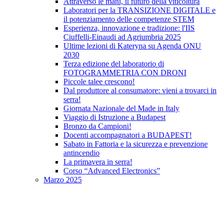
Attraverso le mani, il futuro della viticoltura
Laboratori per la TRANSIZIONE DIGITALE e
il potenziamento delle competenze STEM
Esperienza, innovazione e tradizione: l'IIS
Ciuffelli-Einaudi ad Agriumbria 2025
Ultime lezioni di Kateryna su Agenda ONU
2030
Terza edizione del laboratorio di
FOTOGRAMMETRIA CON DRONI
Piccole talee crescono!
Dal produttore al consumatore: vieni a trovarci in
serra!
Giornata Nazionale del Made in Italy
Viaggio di Istruzione a Budapest
Bronzo da Campioni!
Docenti accompagnatori a BUDAPEST!
Sabato in Fattoria e la sicurezza e prevenzione
antincendio
La primavera in serra!
Corso “Advanced Electronics”
Marzo 2025