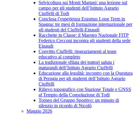
Selvicoltura sui Monti Martani: una lezione sul
campo per gli studenti dell’Istituto Agrario
Ciuffelli di Todi
Conclusa l’esperienza Erasmus Long Term in
Spagna: tre mesi di formazione internazionale per
gli studenti del Ciuffelli-Einaudi
Racchette in Classe: il Maestro Nazionale FITP
Federico Cecconi incontra gli studenti della sede
Einaudi
Convitto Ciuffelli: ringraziamenti al team
educativo al completo
La tradizionale sfilata dei trattori saluta i
maturandi dell’Istituto Agrario Ciuffelli
Educazione alla legalità: incontro con la Questura
di Perugia per gli studenti dell’Istituto Agrario
Ciuffelli
Rilievo topografico con Stazione Totale e GNSS
al Tempio della Consolazione di Todi
Torneo del Gruppo Sportivo: un minuto di
silenzio in ricordo di Nicolò
Maggio 2026