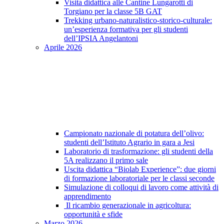
Visita didattica alle Cantine Lungarotti di
Torgiano per la classe 5B GAT
Trekking urbano-naturalistico-storico-culturale:
un’esperienza formativa per gli studenti
dell’IPSIA Angelantoni
Aprile 2026
Campionato nazionale di potatura dell’olivo:
studenti dell’Istituto Agrario in gara a Jesi
Laboratorio di trasformazione: gli studenti della
5A realizzano il primo sale
Uscita didattica “Biolab Experience”: due giorni
di formazione laboratoriale per le classi seconde
Simulazione di colloqui di lavoro come attività di
apprendimento
Il ricambio generazionale in agricoltura:
opportunità e sfide
Marzo 2026