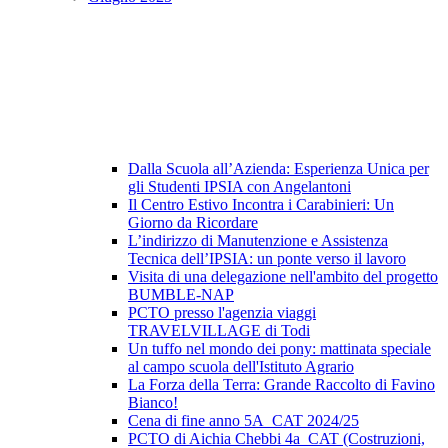
Dalla Scuola all’Azienda: Esperienza Unica per
gli Studenti IPSIA con Angelantoni
Il Centro Estivo Incontra i Carabinieri: Un
Giorno da Ricordare
L’indirizzo di Manutenzione e Assistenza
Tecnica dell’IPSIA: un ponte verso il lavoro
Visita di una delegazione nell'ambito del progetto
BUMBLE-NAP
PCTO presso l'agenzia viaggi
TRAVELVILLAGE di Todi
Un tuffo nel mondo dei pony: mattinata speciale
al campo scuola dell'Istituto Agrario
La Forza della Terra: Grande Raccolto di Favino
Bianco!
Cena di fine anno 5A_CAT 2024/25
PCTO di Aichia Chebbi 4a_CAT (Costruzioni,