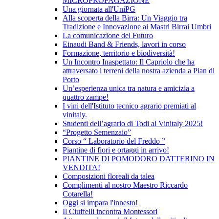
MICROPROPAGAZIONE
Una giornata all'UniPG
Alla scoperta della Birra: Un Viaggio tra
Tradizione e Innovazione ai Mastri Birrai Umbri
La comunicazione del Futuro
Einaudi Band & Friends, lavori in corso
Formazione, territorio e biodiversità!
Un Incontro Inaspettato: Il Capriolo che ha
attraversato i terreni della nostra azienda a Pian di
Porto
Un’esperienza unica tra natura e amicizia a
quattro zampe!
I vini dell'Istituto tecnico agrario premiati al
vinitaly.
Studenti dell’agrario di Todi al Vinitaly 2025!
“Progetto Semenzaio”
Corso “ Laboratorio del Freddo ”
Piantine di fiori e ortaggi in arrivo!
PIANTINE DI POMODORO DATTERINO IN
VENDITA!
Composizioni floreali da talea
Complimenti al nostro Maestro Riccardo
Cotarella!
Oggi si impara l'innesto!
Il Ciuffelli incontra Montessori