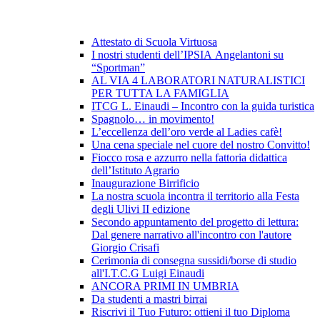
Attestato di Scuola Virtuosa
I nostri studenti dell’IPSIA Angelantoni su
“Sportman”
AL VIA 4 LABORATORI NATURALISTICI
PER TUTTA LA FAMIGLIA
ITCG L. Einaudi – Incontro con la guida turistica
Spagnolo… in movimento!
L’eccellenza dell’oro verde al Ladies cafè!
Una cena speciale nel cuore del nostro Convitto!
Fiocco rosa e azzurro nella fattoria didattica
dell’Istituto Agrario
Inaugurazione Birrificio
La nostra scuola incontra il territorio alla Festa
degli Ulivi II edizione
Secondo appuntamento del progetto di lettura:
Dal genere narrativo all'incontro con l'autore
Giorgio Crisafi
Cerimonia di consegna sussidi/borse di studio
all'I.T.C.G Luigi Einaudi
ANCORA PRIMI IN UMBRIA
Da studenti a mastri birrai
Riscrivi il Tuo Futuro: ottieni il tuo Diploma