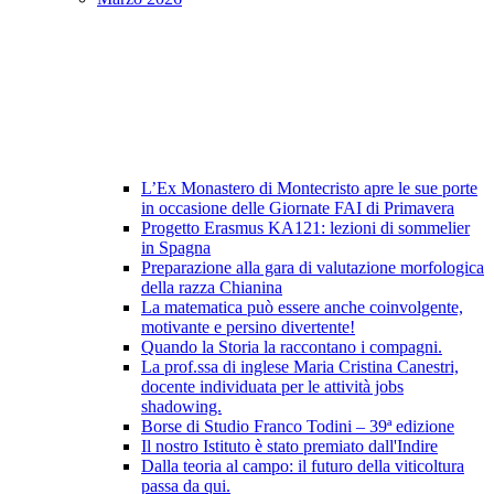
L’Ex Monastero di Montecristo apre le sue porte
in occasione delle Giornate FAI di Primavera
Progetto Erasmus KA121: lezioni di sommelier
in Spagna
Preparazione alla gara di valutazione morfologica
della razza Chianina
La matematica può essere anche coinvolgente,
motivante e persino divertente!
Quando la Storia la raccontano i compagni.
La prof.ssa di inglese Maria Cristina Canestri,
docente individuata per le attività jobs
shadowing.
Borse di Studio Franco Todini – 39ª edizione
Il nostro Istituto è stato premiato dall'Indire
Dalla teoria al campo: il futuro della viticoltura
passa da qui.