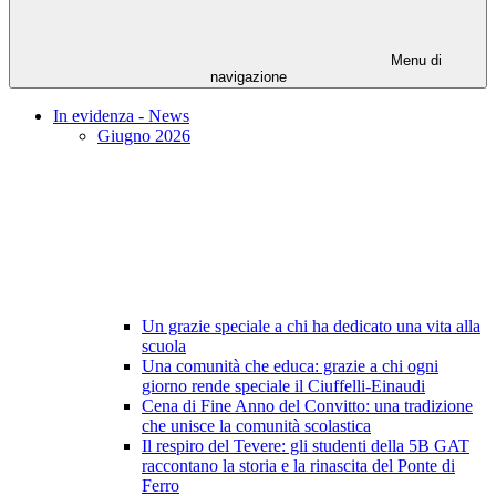
Menu di
navigazione
In evidenza - News
Giugno 2026
Un grazie speciale a chi ha dedicato una vita alla
scuola
Una comunità che educa: grazie a chi ogni
giorno rende speciale il Ciuffelli-Einaudi
Cena di Fine Anno del Convitto: una tradizione
che unisce la comunità scolastica
Il respiro del Tevere: gli studenti della 5B GAT
raccontano la storia e la rinascita del Ponte di
Ferro