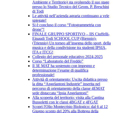
Ambiente e Territorio) sta svolgendo il suo stage
presso lo Studio Tecnico del Geom. P. Breschini
di Todi
Le attività nell’azienda agraria continuano a vele
spiegate!
Si è concluso il corso “Fotogrammetria con
drone”!
FINALE GRUPPO SPORTIVO – IIS Ciuffelli-
Einaudi Todi SCHOOL CUP (Biennio)-
(Triennio) Un torneo all’insegna dello sport, della
musica e della condivisione tra studenti IPSIA,
ITA e ITCG!
Collegio del personale educativo 2024-2025
Corso “Laboratorio del Freddo”
Il 3E MAT ha sostenuto con impegno e
determinazione l’esame di qualifica
professionale!
Attività di orientamento: Uscita didattica presso
la ditta “Angelantoni Industrie” inserita nel
percorso di orientamento della classe 4EMAT
sede distaccata “Ipsia Angelantoni”
Alla scoperta del territorio: visita alla Cantina
Bussoletti con le classi 4BGAT e 4FGAT
Scopri l'Olio Montecristo Biologico: dal 6 al 12
Giugno sconto del 20% alla Bottega della