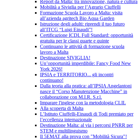
Report da Malta: tra innovazione, natura e cultura
Mobilità a Siviglia per l’Agrario Ciuffelli
Formazione Scuola Lavoro a Malta: visita
all’azienda agritech Bio Aqua Garden
Istruzione degli adulti: riprendi il tuo futuro
all’ITCG “Luigi Einaudi”!
Certificazione ICDL Full Standard: opportunità
gratuita per le classi quarte e quinte
Continuano le attività di formazione scuola
lavoro a Malta
Destinazione SIVIGLIA!
Un’opportunità imperdibile: Fancy Food New
York 2026!
IPSIA e TERRITORIO... gli incontri
continuano!
Dalla teoria alla pratica: all’IPSIA Angelantoni
nasce il “Corso Manutenzione Macchine” in
collaborazione con M.I.R. S.r.l.
Imparare l'inglese con la metodologia CLIL
Alla scoperta di Malta
L’Istituto Ciuffelli-Einaudi di Todi premiato per
l’eccellenza internazionale
Destinazione Malta: al via i percorsi PNRR per
STEM e multilinguismo
Il 5EMAT alla prova con "Mobilità Sicura"!