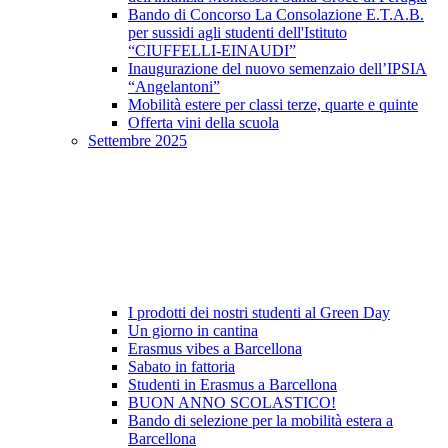
Bando di Concorso La Consolazione E.T.A.B.
per sussidi agli studenti dell'Istituto
“CIUFFELLI-EINAUDI”
Inaugurazione del nuovo semenzaio dell’IPSIA
“Angelantoni”
Mobilità estere per classi terze, quarte e quinte
Offerta vini della scuola
Settembre 2025
I prodotti dei nostri studenti al Green Day
Un giorno in cantina
Erasmus vibes a Barcellona
Sabato in fattoria
Studenti in Erasmus a Barcellona
BUON ANNO SCOLASTICO!
Bando di selezione per la mobilità estera a
Barcellona