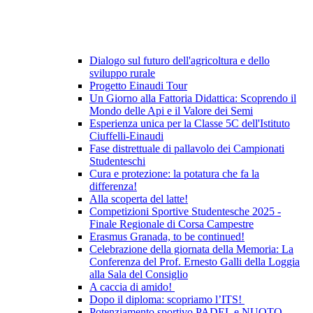
Dialogo sul futuro dell'agricoltura e dello
sviluppo rurale
Progetto Einaudi Tour
Un Giorno alla Fattoria Didattica: Scoprendo il
Mondo delle Api e il Valore dei Semi
Esperienza unica per la Classe 5C dell'Istituto
Ciuffelli-Einaudi
Fase distrettuale di pallavolo dei Campionati
Studenteschi
Cura e protezione: la potatura che fa la
differenza!
Alla scoperta del latte!
Competizioni Sportive Studentesche 2025 -
Finale Regionale di Corsa Campestre
Erasmus Granada, to be continued!
Celebrazione della giornata della Memoria: La
Conferenza del Prof. Ernesto Galli della Loggia
alla Sala del Consiglio
A caccia di amido!
Dopo il diploma: scopriamo l’ITS!
Potenziamento sportivo PADEL e NUOTO