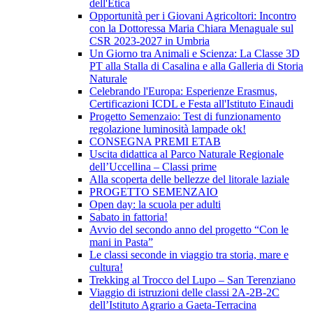
dell'Etica
Opportunità per i Giovani Agricoltori: Incontro
con la Dottoressa Maria Chiara Menaguale sul
CSR 2023-2027 in Umbria
Un Giorno tra Animali e Scienza: La Classe 3D
PT alla Stalla di Casalina e alla Galleria di Storia
Naturale
Celebrando l'Europa: Esperienze Erasmus,
Certificazioni ICDL e Festa all'Istituto Einaudi
Progetto Semenzaio: Test di funzionamento
regolazione luminosità lampade ok!
CONSEGNA PREMI ETAB
Uscita didattica al Parco Naturale Regionale
dell’Uccellina – Classi prime
Alla scoperta delle bellezze del litorale laziale
PROGETTO SEMENZAIO
Open day: la scuola per adulti
Sabato in fattoria!
Avvio del secondo anno del progetto “Con le
mani in Pasta”
Le classi seconde in viaggio tra storia, mare e
cultura!
Trekking al Trocco del Lupo – San Terenziano
Viaggio di istruzioni delle classi 2A-2B-2C
dell’Istituto Agrario a Gaeta-Terracina