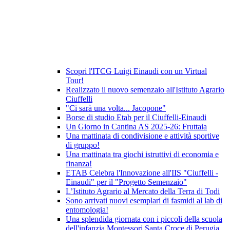
Scopri l'ITCG Luigi Einaudi con un Virtual
Tour!
Realizzato il nuovo semenzaio all'Istituto Agrario
Ciuffelli
"Ci sarà una volta... Jacopone"
Borse di studio Etab per il Ciuffelli-Einaudi
Un Giorno in Cantina AS 2025-26: Fruttaia
Una mattinata di condivisione e attività sportive
di gruppo!
Una mattinata tra giochi istruttivi di economia e
finanza!
ETAB Celebra l'Innovazione all'IIS "Ciuffelli -
Einaudi" per il "Progetto Semenzaio"
L’Istituto Agrario al Mercato della Terra di Todi
Sono arrivati nuovi esemplari di fasmidi al lab di
entomologia!
Una splendida giornata con i piccoli della scuola
dell'infanzia Montessori Santa Croce di Perugia