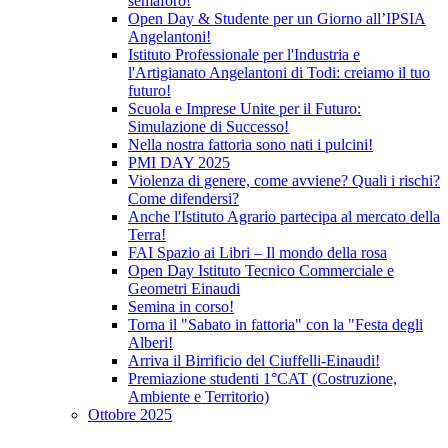
semaforo!
Open Day & Studente per un Giorno all’IPSIA
Angelantoni!
Istituto Professionale per l'Industria e
l'Artigianato Angelantoni di Todi: creiamo il tuo
futuro!
Scuola e Imprese Unite per il Futuro:
Simulazione di Successo!
Nella nostra fattoria sono nati i pulcini!
PMI DAY 2025
Violenza di genere, come avviene? Quali i rischi?
Come difendersi?
Anche l'Istituto Agrario partecipa al mercato della
Terra!
FAI Spazio ai Libri – Il mondo della rosa
Open Day Istituto Tecnico Commerciale e
Geometri Einaudi
Semina in corso!
Torna il "Sabato in fattoria" con la "Festa degli
Alberi!
Arriva il Birrificio del Ciuffelli-Einaudi!
Premiazione studenti 1°CAT (Costruzione,
Ambiente e Territorio)
Ottobre 2025