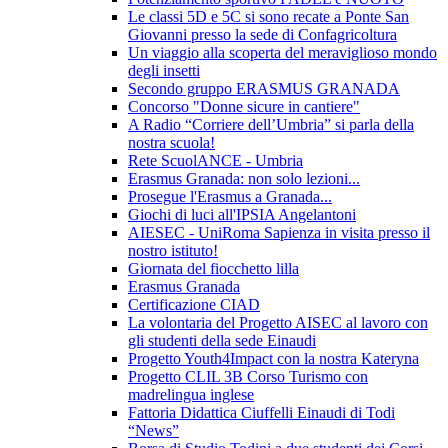
Le classi 5D e 5C si sono recate a Ponte San
Giovanni presso la sede di Confagricoltura
Un viaggio alla scoperta del meraviglioso mondo
degli insetti
Secondo gruppo ERASMUS GRANADA
Concorso "Donne sicure in cantiere"
A Radio “Corriere dell’Umbria” si parla della
nostra scuola!
Rete ScuolANCE - Umbria
Erasmus Granada: non solo lezioni...
Prosegue l'Erasmus a Granada...
Giochi di luci all'IPSIA Angelantoni
AIESEC - UniRoma Sapienza in visita presso il
nostro istituto!
Giornata del fiocchetto lilla
Erasmus Granada
Certificazione CIAD
La volontaria del Progetto AISEC al lavoro con
gli studenti della sede Einaudi
Progetto Youth4Impact con la nostra Kateryna
Progetto CLIL 3B Corso Turismo con
madrelingua inglese
Fattoria Didattica Ciuffelli Einaudi di Todi
“News”