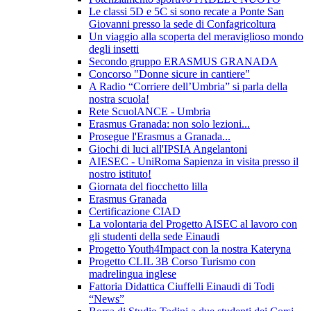
Le classi 5D e 5C si sono recate a Ponte San
Giovanni presso la sede di Confagricoltura
Un viaggio alla scoperta del meraviglioso mondo
degli insetti
Secondo gruppo ERASMUS GRANADA
Concorso "Donne sicure in cantiere"
A Radio “Corriere dell’Umbria” si parla della
nostra scuola!
Rete ScuolANCE - Umbria
Erasmus Granada: non solo lezioni...
Prosegue l'Erasmus a Granada...
Giochi di luci all'IPSIA Angelantoni
AIESEC - UniRoma Sapienza in visita presso il
nostro istituto!
Giornata del fiocchetto lilla
Erasmus Granada
Certificazione CIAD
La volontaria del Progetto AISEC al lavoro con
gli studenti della sede Einaudi
Progetto Youth4Impact con la nostra Kateryna
Progetto CLIL 3B Corso Turismo con
madrelingua inglese
Fattoria Didattica Ciuffelli Einaudi di Todi
“News”