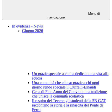
Menu di
navigazione
In evidenza - News
Giugno 2026
Un grazie speciale a chi ha dedicato una vita alla
scuola
Una comunità che educa: grazie a chi ogni
giorno rende speciale il Ciuffelli-Einaudi
Cena di Fine Anno del Convitto: una tradizione
che unisce la comunità scolastica
Il respiro del Tevere: gli studenti della 5B GAT
raccontano la storia e la rinascita del Ponte di
Ferro