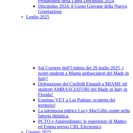
Protagonisti della Linea Discipulus 2024
Discipulus 2024: il Gusto Giovane della Nuova
Generazione
Luglio 2025
Sul Corriere dell’Umbria del 29 luglio 2025, i
nostri studenti a Miami ambasciatori del Made in
Italy!
Delegazione del Ciuffelli Einaudi a MIAMI: gli
studenti AMBASCIATORI del Made in Italy in
Florida!
Erasmus VET a Las Palmas: scoperta del
territorio!
La talentuosa pittrice Lucy MacGillis ospite nella
fattoria didattica.
PCTO e Apprendistato: le esperienze di Matteo
ed Emma presso CBL Electronics
Giugno 2025