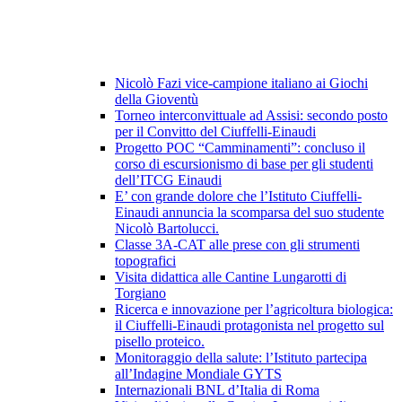
Nicolò Fazi vice-campione italiano ai Giochi
della Gioventù
Torneo interconvittuale ad Assisi: secondo posto
per il Convitto del Ciuffelli-Einaudi
Progetto POC “Camminamenti”: concluso il
corso di escursionismo di base per gli studenti
dell’ITCG Einaudi
E’ con grande dolore che l’Istituto Ciuffelli-
Einaudi annuncia la scomparsa del suo studente
Nicolò Bartolucci.
Classe 3A-CAT alle prese con gli strumenti
topografici
Visita didattica alle Cantine Lungarotti di
Torgiano
Ricerca e innovazione per l’agricoltura biologica:
il Ciuffelli-Einaudi protagonista nel progetto sul
pisello proteico.
Monitoraggio della salute: l’Istituto partecipa
all’Indagine Mondiale GYTS
Internazionali BNL d’Italia di Roma