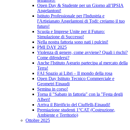
semaforo!
Open Day & Studente per un Giorno all’IPSIA
Angelantoni!
Istituto Professionale per l'Industria e
l'Artigianato Angelantoni di Todi: creiamo il tuo
futuro!
Scuola e Imprese Unite per il Futuro:
Simulazione di Successo!
Nella nostra fattoria sono nati i pulcini!
PMI DAY 2025
Violenza di genere, come avviene? Quali i rischi?
Come difendersi?
Anche l'Istituto Agrario partecipa al mercato della
Terra!
FAI Spazio ai Libri – Il mondo della rosa
Open Day Istituto Tecnico Commerciale e
Geometri Einaudi
Semina in corso!
Torna il "Sabato in fattoria" con la "Festa degli
Alberi!
Arriva il Birrificio del Ciuffelli-Einaudi!
Premiazione studenti 1°CAT (Costruzione,
Ambiente e Territorio)
Ottobre 2025