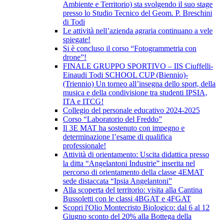
Ambiente e Territorio) sta svolgendo il suo stage
presso lo Studio Tecnico del Geom. P. Breschini
di Todi
Le attività nell’azienda agraria continuano a vele
spiegate!
Si è concluso il corso “Fotogrammetria con
drone”!
FINALE GRUPPO SPORTIVO – IIS Ciuffelli-
Einaudi Todi SCHOOL CUP (Biennio)-
(Triennio) Un torneo all’insegna dello sport, della
musica e della condivisione tra studenti IPSIA,
ITA e ITCG!
Collegio del personale educativo 2024-2025
Corso “Laboratorio del Freddo”
Il 3E MAT ha sostenuto con impegno e
determinazione l’esame di qualifica
professionale!
Attività di orientamento: Uscita didattica presso
la ditta “Angelantoni Industrie” inserita nel
percorso di orientamento della classe 4EMAT
sede distaccata “Ipsia Angelantoni”
Alla scoperta del territorio: visita alla Cantina
Bussoletti con le classi 4BGAT e 4FGAT
Scopri l'Olio Montecristo Biologico: dal 6 al 12
Giugno sconto del 20% alla Bottega della