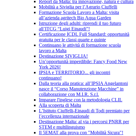
Report da Malta: tra innovazione, natura e cultura
Mobilità a Siviglia per l’Agrario Ciuffelli
Formazione Scuola Lavoro a Malta: visita
all’azienda agritech Bio Aqua Garden
Istruzione degli adulti: riprendi il tuo futuro
all’ITCG “Luigi Einaudi”!
Certificazione ICDL Full Standard: opportunità
gratuita per le classi quarte e quinte
Continuano le attività di formazione scuola
lavoro a Malta
Destinazione SIVIGLIA!
Un’opportunità imperdibile: Fancy Food New
York 2026!
IPSIA e TERRITORIO... gli incontri
continuano!
Dalla teoria alla pratica: all’IPSIA Angelantoni
nasce il “Corso Manutenzione Macchine” in
collaborazione con M.I.R. S.r.l.
Imparare l'inglese con la metodologia CLIL
Alla scoperta di Malta
L’Istituto Ciuffelli-Einaudi di Todi premiato per
l’eccellenza internazionale
Destinazione Malta: al via i percorsi PNRR per
STEM e multilinguismo
Il 5EMAT alla prova con "Mobilità Sicura"!