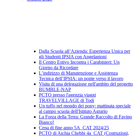
Dalla Scuola all’Azienda: Esperienza Unica per
gli Studenti IPSIA con Angelantoni
Il Centro Estivo Incontra i Carabinieri: Un
Giorno da Ricordare
L’indirizzo di Manutenzione e Assistenza
Tecnica dell’IPSIA: un ponte verso il lavoro
Visita di una delegazione nell'ambito del progetto
BUMBLE-NAP
PCTO presso l'agenzia viaggi
TRAVELVILLAGE di Todi
Un tuffo nel mondo dei pony: mattinata speciale
al campo scuola dell'Istituto Agrario
La Forza della Terra: Grande Raccolto di Favino
Bianco!
Cena di fine anno 5A_CAT 2024/25
PCTO di Aichia Chebbi 4a_CAT (Costruzioni,