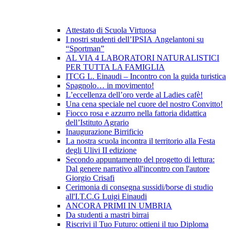
Attestato di Scuola Virtuosa
I nostri studenti dell’IPSIA Angelantoni su
“Sportman”
AL VIA 4 LABORATORI NATURALISTICI
PER TUTTA LA FAMIGLIA
ITCG L. Einaudi – Incontro con la guida turistica
Spagnolo… in movimento!
L’eccellenza dell’oro verde al Ladies cafè!
Una cena speciale nel cuore del nostro Convitto!
Fiocco rosa e azzurro nella fattoria didattica
dell’Istituto Agrario
Inaugurazione Birrificio
La nostra scuola incontra il territorio alla Festa
degli Ulivi II edizione
Secondo appuntamento del progetto di lettura:
Dal genere narrativo all'incontro con l'autore
Giorgio Crisafi
Cerimonia di consegna sussidi/borse di studio
all'I.T.C.G Luigi Einaudi
ANCORA PRIMI IN UMBRIA
Da studenti a mastri birrai
Riscrivi il Tuo Futuro: ottieni il tuo Diploma