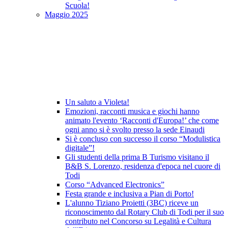
Scuola!
Maggio 2025
Un saluto a Violeta!
Emozioni, racconti musica e giochi hanno
animato l'evento ‘Racconti d'Europa!’ che come
ogni anno si è svolto presso la sede Einaudi
Si è concluso con successo il corso “Modulistica
digitale”!
Gli studenti della prima B Turismo visitano il
B&B S. Lorenzo, residenza d'epoca nel cuore di
Todi
Corso “Advanced Electronics”
Festa grande e inclusiva a Pian di Porto!
L'alunno Tiziano Proietti (3BC) riceve un
riconoscimento dal Rotary Club di Todi per il suo
contributo nel Concorso su Legalità e Cultura