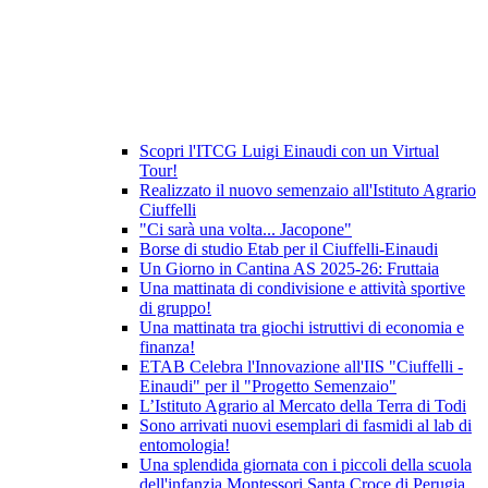
Scopri l'ITCG Luigi Einaudi con un Virtual
Tour!
Realizzato il nuovo semenzaio all'Istituto Agrario
Ciuffelli
"Ci sarà una volta... Jacopone"
Borse di studio Etab per il Ciuffelli-Einaudi
Un Giorno in Cantina AS 2025-26: Fruttaia
Una mattinata di condivisione e attività sportive
di gruppo!
Una mattinata tra giochi istruttivi di economia e
finanza!
ETAB Celebra l'Innovazione all'IIS "Ciuffelli -
Einaudi" per il "Progetto Semenzaio"
L’Istituto Agrario al Mercato della Terra di Todi
Sono arrivati nuovi esemplari di fasmidi al lab di
entomologia!
Una splendida giornata con i piccoli della scuola
dell'infanzia Montessori Santa Croce di Perugia