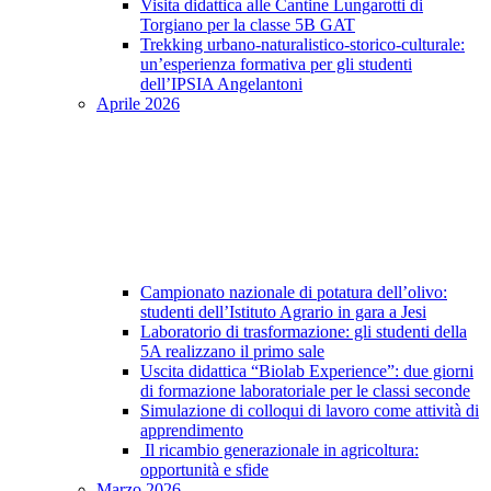
Visita didattica alle Cantine Lungarotti di
Torgiano per la classe 5B GAT
Trekking urbano-naturalistico-storico-culturale:
un’esperienza formativa per gli studenti
dell’IPSIA Angelantoni
Aprile 2026
Campionato nazionale di potatura dell’olivo:
studenti dell’Istituto Agrario in gara a Jesi
Laboratorio di trasformazione: gli studenti della
5A realizzano il primo sale
Uscita didattica “Biolab Experience”: due giorni
di formazione laboratoriale per le classi seconde
Simulazione di colloqui di lavoro come attività di
apprendimento
Il ricambio generazionale in agricoltura:
opportunità e sfide
Marzo 2026