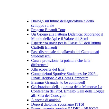
Dialogo sul futuro dell'agricoltura e dello
sviluppo rurale
Progetto Einaudi Tour
Un Giorno alla Fattoria Didattica: Scoprendo il
Mondo delle Api e il Valore dei Semi
Esperienza unica per la Classe 5C dell'Istituto
Ciuffelli-Einaudi
Fase distrettuale di pallavolo dei Campionati
Studenteschi
Cura e protezione: la potatura che fa la
differenza!
Alla scoperta del latte!
Competizioni Sportive Studentesche 2025 -
Finale Regionale di Corsa Campestre
Erasmus Granada, to be continued!
Celebrazione della giornata della Memoria: La
Conferenza del Prof. Ernesto Galli della Loggia
alla Sala del Consiglio
A caccia di amido!
Dopo il diploma: scopriamo l’ITS!
Potenziamento sportivo PADEL e NUOTO