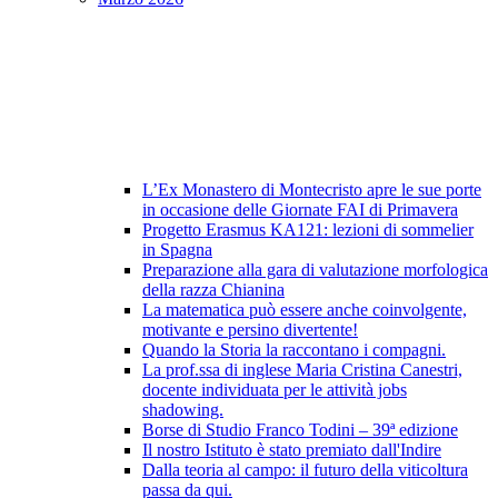
L’Ex Monastero di Montecristo apre le sue porte
in occasione delle Giornate FAI di Primavera
Progetto Erasmus KA121: lezioni di sommelier
in Spagna
Preparazione alla gara di valutazione morfologica
della razza Chianina
La matematica può essere anche coinvolgente,
motivante e persino divertente!
Quando la Storia la raccontano i compagni.
La prof.ssa di inglese Maria Cristina Canestri,
docente individuata per le attività jobs
shadowing.
Borse di Studio Franco Todini – 39ª edizione
Il nostro Istituto è stato premiato dall'Indire
Dalla teoria al campo: il futuro della viticoltura
passa da qui.