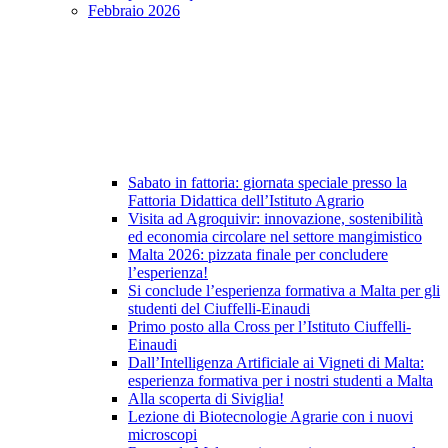
Febbraio 2026
Sabato in fattoria: giornata speciale presso la
Fattoria Didattica dell’Istituto Agrario
Visita ad Agroquivir: innovazione, sostenibilità
ed economia circolare nel settore mangimistico
Malta 2026: pizzata finale per concludere
l’esperienza!
Si conclude l’esperienza formativa a Malta per gli
studenti del Ciuffelli-Einaudi
Primo posto alla Cross per l’Istituto Ciuffelli-
Einaudi
Dall’Intelligenza Artificiale ai Vigneti di Malta:
esperienza formativa per i nostri studenti a Malta
Alla scoperta di Siviglia!
Lezione di Biotecnologie Agrarie con i nuovi
microscopi