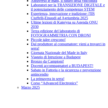
Attraverso le mani, il futuro della viticoltura
Laboratori per la TRANSIZIONE DIGITALE e
il potenziamento delle competenze STEM
Esperienza, innovazione e tradizione: l'IIS
Ciuffelli-Einaudi ad Agriumbria 2025
Ultime lezioni di Kateryna su Agenda ONU
2030
Terza edizione del laboratorio di
FOTOGRAMMETRIA CON DRONI
Piccole talee crescono!
Dal produttore al consumatore: vieni a trovarci in
serra!
Giornata Nazionale del Made in Italy
Viaggio di Istruzione a Budapest
Bronzo da Campioni!
Docenti accompagnatori a BUDAPEST!
Sabato in Fattoria e la sicurezza e prevenzione
antincendio
La primavera in serra!
Corso “Advanced Electronics”
Marzo 2025