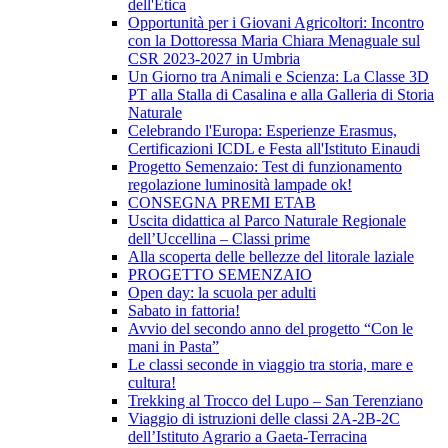
dell'Etica
Opportunità per i Giovani Agricoltori: Incontro
con la Dottoressa Maria Chiara Menaguale sul
CSR 2023-2027 in Umbria
Un Giorno tra Animali e Scienza: La Classe 3D
PT alla Stalla di Casalina e alla Galleria di Storia
Naturale
Celebrando l'Europa: Esperienze Erasmus,
Certificazioni ICDL e Festa all'Istituto Einaudi
Progetto Semenzaio: Test di funzionamento
regolazione luminosità lampade ok!
CONSEGNA PREMI ETAB
Uscita didattica al Parco Naturale Regionale
dell’Uccellina – Classi prime
Alla scoperta delle bellezze del litorale laziale
PROGETTO SEMENZAIO
Open day: la scuola per adulti
Sabato in fattoria!
Avvio del secondo anno del progetto “Con le
mani in Pasta”
Le classi seconde in viaggio tra storia, mare e
cultura!
Trekking al Trocco del Lupo – San Terenziano
Viaggio di istruzioni delle classi 2A-2B-2C
dell’Istituto Agrario a Gaeta-Terracina