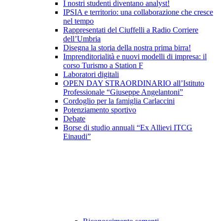
I nostri studenti diventano analyst!
IPSIA e territorio: una collaborazione che cresce
nel tempo
Rappresentati del Ciuffelli a Radio Corriere
dell’Umbria
Disegna la storia della nostra prima birra!
Imprenditorialità e nuovi modelli di impresa: il
corso Turismo a Station F
Laboratori digitali
OPEN DAY STRAORDINARIO all’Istituto
Professionale “Giuseppe Angelantoni”
Cordoglio per la famiglia Carlaccini
Potenziamento sportivo
Debate
Borse di studio annuali “Ex Allievi ITCG
Einaudi”