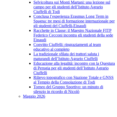
Selvicoltura sui Monti Martani: una lezione sul
campo per gli studenti dell’Istituto Agrario
Ciuffelli di Todi
Conclusa l’esperienza Erasmus Long Term in
Spagna: tre mesi di formazione internazionale per
gli studenti del Ciuffelli-Einaudi
Racchette in Classe: il Maestro Nazionale FITP
Federico Cecconi incontra gli studenti della sede
Einaudi
Convitto Ciuffelli: ringraziamenti al team
educativo al completo
La tradizionale sfilata dei trattori saluta i
maturandi dell’Istituto Agrario Ciuffelli
Educazione alla legalità: incontro con la Questura
di Perugia per gli studenti dell’Istituto Agrario
Ciuffelli
Rilievo topografico con Stazione Totale e GNSS
al Tempio della Consolazione di Todi
Torneo del Gruppo Sportivo: un minuto di
silenzio in ricordo di Nicolò
Maggio 2026