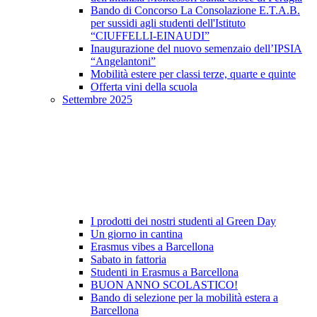
Bando di Concorso La Consolazione E.T.A.B.
per sussidi agli studenti dell'Istituto
“CIUFFELLI-EINAUDI”
Inaugurazione del nuovo semenzaio dell’IPSIA
“Angelantoni”
Mobilità estere per classi terze, quarte e quinte
Offerta vini della scuola
Settembre 2025
I prodotti dei nostri studenti al Green Day
Un giorno in cantina
Erasmus vibes a Barcellona
Sabato in fattoria
Studenti in Erasmus a Barcellona
BUON ANNO SCOLASTICO!
Bando di selezione per la mobilità estera a
Barcellona