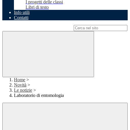
I progetti delle classi
Libri di testo
Info utili
Contatti
Campo di ricerca per le pagine del sito
Home
>
Novità
>
Le notizie
>
Laboratorio di entomologia