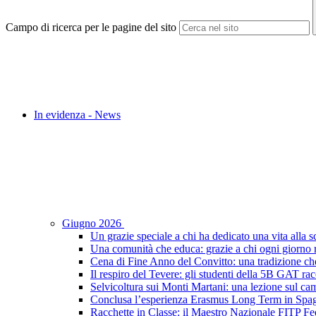
Campo di ricerca per le pagine del sito
In evidenza - News
Giugno 2026
Un grazie speciale a chi ha dedicato una vita alla s
Una comunità che educa: grazie a chi ogni giorno r
Cena di Fine Anno del Convitto: una tradizione che
Il respiro del Tevere: gli studenti della 5B GAT racc
Selvicoltura sui Monti Martani: una lezione sul camp
Conclusa l’esperienza Erasmus Long Term in Spagna:
Racchette in Classe: il Maestro Nazionale FITP Fed