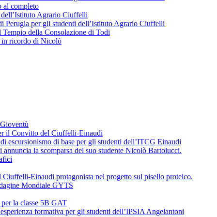
o al completo
 dell’Istituto Agrario Ciuffelli
 Perugia per gli studenti dell’Istituto Agrario Ciuffelli
l Tempio della Consolazione di Todi
in ricordo di Nicolò
a Gioventù
r il Convitto del Ciuffelli-Einaudi
i escursionismo di base per gli studenti dell’ITCG Einaudi
di annuncia la scomparsa del suo studente Nicolò Bartolucci.
fici
 Ciuffelli-Einaudi protagonista nel progetto sul pisello proteico.
l’Indagine Mondiale GYTS
o per la classe 5B GAT
’esperienza formativa per gli studenti dell’IPSIA Angelantoni