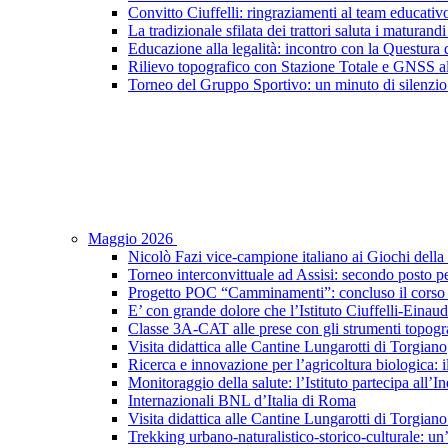
Convitto Ciuffelli: ringraziamenti al team educativ
La tradizionale sfilata dei trattori saluta i maturandi
Educazione alla legalità: incontro con la Questura di
Rilievo topografico con Stazione Totale e GNSS a
Torneo del Gruppo Sportivo: un minuto di silenzio 
Maggio 2026
Nicolò Fazi vice-campione italiano ai Giochi dell
Torneo interconvittuale ad Assisi: secondo posto pe
Progetto POC “Camminamenti”: concluso il corso d
E’ con grande dolore che l’Istituto Ciuffelli-Einau
Classe 3A-CAT alle prese con gli strumenti topogra
Visita didattica alle Cantine Lungarotti di Torgiano
Ricerca e innovazione per l’agricoltura biologica: il
Monitoraggio della salute: l’Istituto partecipa al
Internazionali BNL d’Italia di Roma
Visita didattica alle Cantine Lungarotti di Torgian
Trekking urbano-naturalistico-storico-culturale: un