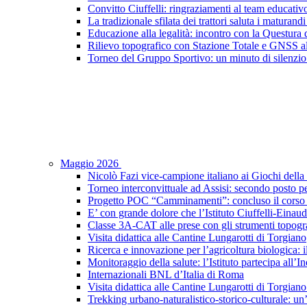
Convitto Ciuffelli: ringraziamenti al team educativ
La tradizionale sfilata dei trattori saluta i maturandi
Educazione alla legalità: incontro con la Questura di
Rilievo topografico con Stazione Totale e GNSS a
Torneo del Gruppo Sportivo: un minuto di silenzio 
Maggio 2026
Nicolò Fazi vice-campione italiano ai Giochi dell
Torneo interconvittuale ad Assisi: secondo posto pe
Progetto POC “Camminamenti”: concluso il corso d
E’ con grande dolore che l’Istituto Ciuffelli-Einau
Classe 3A-CAT alle prese con gli strumenti topogra
Visita didattica alle Cantine Lungarotti di Torgiano
Ricerca e innovazione per l’agricoltura biologica: il
Monitoraggio della salute: l’Istituto partecipa al
Internazionali BNL d’Italia di Roma
Visita didattica alle Cantine Lungarotti di Torgian
Trekking urbano-naturalistico-storico-culturale: un