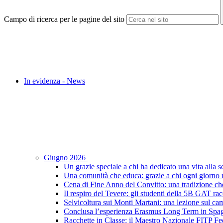
Campo di ricerca per le pagine del sito
In evidenza - News
Giugno 2026
Un grazie speciale a chi ha dedicato una vita alla s
Una comunità che educa: grazie a chi ogni giorno r
Cena di Fine Anno del Convitto: una tradizione che
Il respiro del Tevere: gli studenti della 5B GAT racc
Selvicoltura sui Monti Martani: una lezione sul camp
Conclusa l’esperienza Erasmus Long Term in Spagna:
Racchette in Classe: il Maestro Nazionale FITP Fed