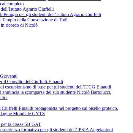
o al completo
 dell’Istituto Agrario Ciuffelli
 Perugia per gli studenti dell’Istituto Agrario Ciuffelli
l Tempio della Consolazione di Todi
in ricordo di Nicolò
a Gioventù
r il Convitto del Ciuffelli-Einaudi
i escursionismo di base per gli studenti dell’ITCG Einaudi
di annuncia la scomparsa del suo studente Nicolò Bartolucci.
fici
 Ciuffelli-Einaudi protagonista nel progetto sul pisello proteico.
l’Indagine Mondiale GYTS
o per la classe 5B GAT
’esperienza formativa per gli studenti dell’IPSIA Angelantoni