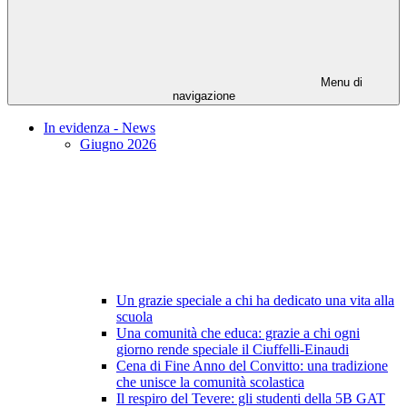
Menu di
navigazione
In evidenza - News
Giugno 2026
Un grazie speciale a chi ha dedicato una vita alla
scuola
Una comunità che educa: grazie a chi ogni
giorno rende speciale il Ciuffelli-Einaudi
Cena di Fine Anno del Convitto: una tradizione
che unisce la comunità scolastica
Il respiro del Tevere: gli studenti della 5B GAT