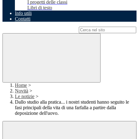
I progetti delle classi
Libri di testo
Info utili
Contatti
Campo di ricerca per le pagine del sito
Home
>
Novità
>
Le notizie
>
Dallo studio alla pratica... i nostri studenti hanno seguito le
fasi principali della vita di una farfalla a partire dalla
deposizione dell'uovo.