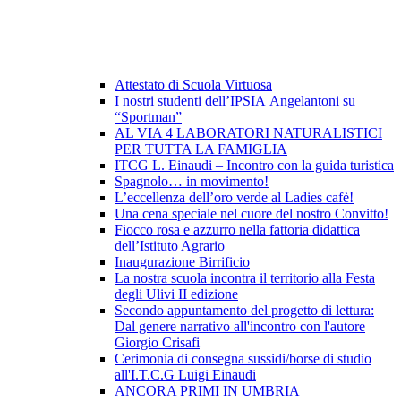
Attestato di Scuola Virtuosa
I nostri studenti dell’IPSIA Angelantoni su
“Sportman”
AL VIA 4 LABORATORI NATURALISTICI
PER TUTTA LA FAMIGLIA
ITCG L. Einaudi – Incontro con la guida turistica
Spagnolo… in movimento!
L’eccellenza dell’oro verde al Ladies cafè!
Una cena speciale nel cuore del nostro Convitto!
Fiocco rosa e azzurro nella fattoria didattica
dell’Istituto Agrario
Inaugurazione Birrificio
La nostra scuola incontra il territorio alla Festa
degli Ulivi II edizione
Secondo appuntamento del progetto di lettura:
Dal genere narrativo all'incontro con l'autore
Giorgio Crisafi
Cerimonia di consegna sussidi/borse di studio
all'I.T.C.G Luigi Einaudi
ANCORA PRIMI IN UMBRIA