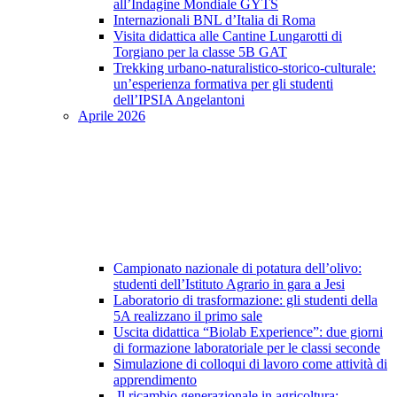
all’Indagine Mondiale GYTS
Internazionali BNL d’Italia di Roma
Visita didattica alle Cantine Lungarotti di
Torgiano per la classe 5B GAT
Trekking urbano-naturalistico-storico-culturale:
un’esperienza formativa per gli studenti
dell’IPSIA Angelantoni
Aprile 2026
Campionato nazionale di potatura dell’olivo:
studenti dell’Istituto Agrario in gara a Jesi
Laboratorio di trasformazione: gli studenti della
5A realizzano il primo sale
Uscita didattica “Biolab Experience”: due giorni
di formazione laboratoriale per le classi seconde
Simulazione di colloqui di lavoro come attività di
apprendimento
Il ricambio generazionale in agricoltura: