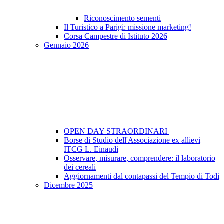
Riconoscimento sementi
Il Turistico a Parigi: missione marketing!
Corsa Campestre di Istituto 2026
Gennaio 2026
OPEN DAY STRAORDINARI
Borse di Studio dell'Associazione ex allievi
ITCG L. Einaudi
Osservare, misurare, comprendere: il laboratorio
dei cereali
Aggiornamenti dal contapassi del Tempio di Todi
Dicembre 2025