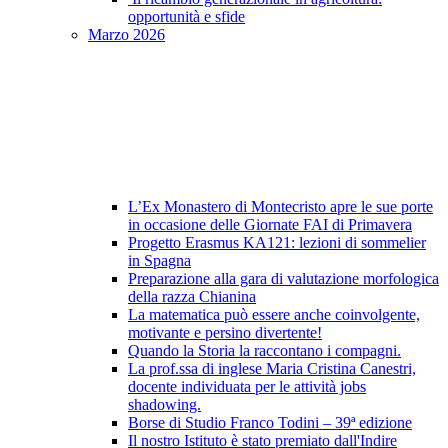
opportunità e sfide
Marzo 2026
L’Ex Monastero di Montecristo apre le sue porte
in occasione delle Giornate FAI di Primavera
Progetto Erasmus KA121: lezioni di sommelier
in Spagna
Preparazione alla gara di valutazione morfologica
della razza Chianina
La matematica può essere anche coinvolgente,
motivante e persino divertente!
Quando la Storia la raccontano i compagni.
La prof.ssa di inglese Maria Cristina Canestri,
docente individuata per le attività jobs
shadowing.
Borse di Studio Franco Todini – 39ª edizione
Il nostro Istituto è stato premiato dall'Indire