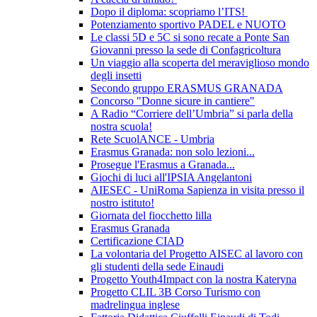
Dopo il diploma: scopriamo l’ITS!
Potenziamento sportivo PADEL e NUOTO
Le classi 5D e 5C si sono recate a Ponte San
Giovanni presso la sede di Confagricoltura
Un viaggio alla scoperta del meraviglioso mondo
degli insetti
Secondo gruppo ERASMUS GRANADA
Concorso "Donne sicure in cantiere"
A Radio “Corriere dell’Umbria” si parla della
nostra scuola!
Rete ScuolANCE - Umbria
Erasmus Granada: non solo lezioni...
Prosegue l'Erasmus a Granada...
Giochi di luci all'IPSIA Angelantoni
AIESEC - UniRoma Sapienza in visita presso il
nostro istituto!
Giornata del fiocchetto lilla
Erasmus Granada
Certificazione CIAD
La volontaria del Progetto AISEC al lavoro con
gli studenti della sede Einaudi
Progetto Youth4Impact con la nostra Kateryna
Progetto CLIL 3B Corso Turismo con
madrelingua inglese