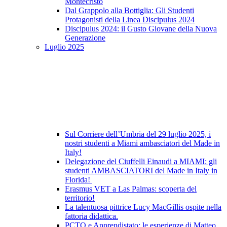
Montecristo
Dal Grappolo alla Bottiglia: Gli Studenti
Protagonisti della Linea Discipulus 2024
Discipulus 2024: il Gusto Giovane della Nuova
Generazione
Luglio 2025
Sul Corriere dell’Umbria del 29 luglio 2025, i
nostri studenti a Miami ambasciatori del Made in
Italy!
Delegazione del Ciuffelli Einaudi a MIAMI: gli
studenti AMBASCIATORI del Made in Italy in
Florida!
Erasmus VET a Las Palmas: scoperta del
territorio!
La talentuosa pittrice Lucy MacGillis ospite nella
fattoria didattica.
PCTO e Apprendistato: le esperienze di Matteo