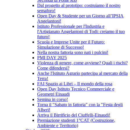
Seconda di Ponte Rio
Dal progetto al prototipo: costruiamo il nostro
semaforo!
Open Day & Studente per un Giorno all’IPSIA
Angelantoni!
Istituto Professionale per l'Industria e
l'Artigianato Angelantoni di Todi: creiamo il tuo
futuro!
Scuola e Imprese Unite per il Futuro:
Simulazione di Successo!
Nella nostra fattoria sono nati i pulcini!
PMI DAY 2025
Violenza di genere, come avviene? Quali i rischi?
Come difendersi?
Anche l'Istituto Agrario partecipa al mercato della
Terra!
FAI Spazio ai Libri – Il mondo della rosa
Open Day Istituto Tecnico Commerciale e
Geometri Einaudi
Semina in corso!
Torna il "Sabato in fattoria" con la "Festa degli
Alberi!
Arriva il Birrificio del Ciuffelli-Einaudi!
Premiazione studenti 1°CAT (Costruzione,
Ambiente e Territorio)