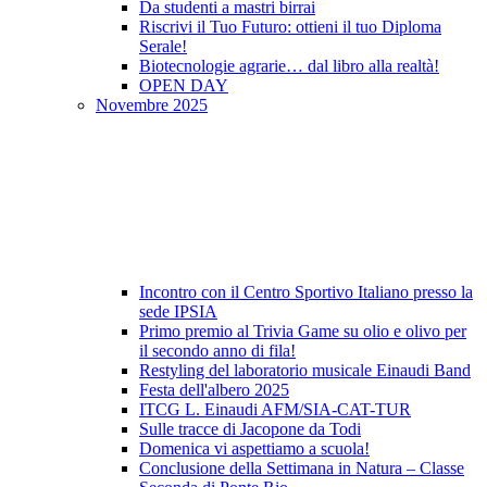
Da studenti a mastri birrai
Riscrivi il Tuo Futuro: ottieni il tuo Diploma
Serale!
Biotecnologie agrarie… dal libro alla realtà!
OPEN DAY
Novembre 2025
Incontro con il Centro Sportivo Italiano presso la
sede IPSIA
Primo premio al Trivia Game su olio e olivo per
il secondo anno di fila!
Restyling del laboratorio musicale Einaudi Band
Festa dell'albero 2025
ITCG L. Einaudi AFM/SIA-CAT-TUR
Sulle tracce di Jacopone da Todi
Domenica vi aspettiamo a scuola!
Conclusione della Settimana in Natura – Classe