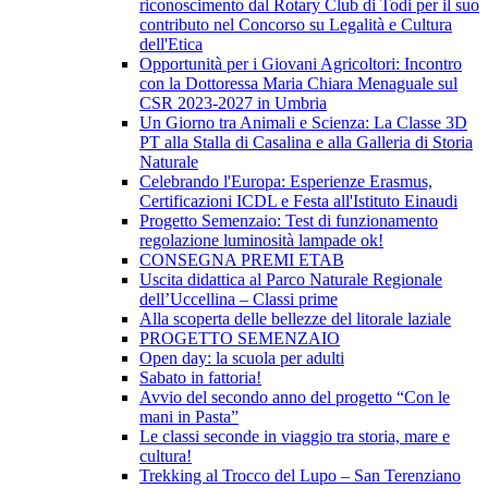
riconoscimento dal Rotary Club di Todi per il suo
contributo nel Concorso su Legalità e Cultura
dell'Etica
Opportunità per i Giovani Agricoltori: Incontro
con la Dottoressa Maria Chiara Menaguale sul
CSR 2023-2027 in Umbria
Un Giorno tra Animali e Scienza: La Classe 3D
PT alla Stalla di Casalina e alla Galleria di Storia
Naturale
Celebrando l'Europa: Esperienze Erasmus,
Certificazioni ICDL e Festa all'Istituto Einaudi
Progetto Semenzaio: Test di funzionamento
regolazione luminosità lampade ok!
CONSEGNA PREMI ETAB
Uscita didattica al Parco Naturale Regionale
dell’Uccellina – Classi prime
Alla scoperta delle bellezze del litorale laziale
PROGETTO SEMENZAIO
Open day: la scuola per adulti
Sabato in fattoria!
Avvio del secondo anno del progetto “Con le
mani in Pasta”
Le classi seconde in viaggio tra storia, mare e
cultura!
Trekking al Trocco del Lupo – San Terenziano