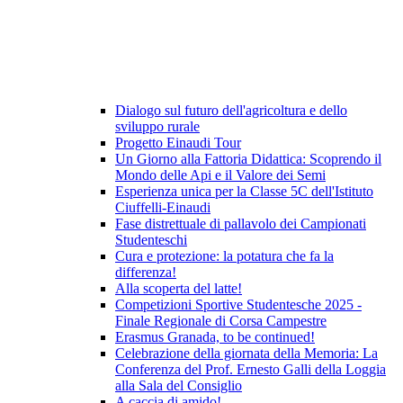
Dialogo sul futuro dell'agricoltura e dello
sviluppo rurale
Progetto Einaudi Tour
Un Giorno alla Fattoria Didattica: Scoprendo il
Mondo delle Api e il Valore dei Semi
Esperienza unica per la Classe 5C dell'Istituto
Ciuffelli-Einaudi
Fase distrettuale di pallavolo dei Campionati
Studenteschi
Cura e protezione: la potatura che fa la
differenza!
Alla scoperta del latte!
Competizioni Sportive Studentesche 2025 -
Finale Regionale di Corsa Campestre
Erasmus Granada, to be continued!
Celebrazione della giornata della Memoria: La
Conferenza del Prof. Ernesto Galli della Loggia
alla Sala del Consiglio
A caccia di amido!