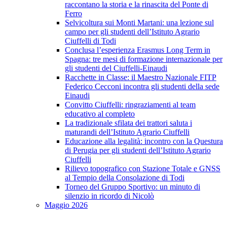
raccontano la storia e la rinascita del Ponte di
Ferro
Selvicoltura sui Monti Martani: una lezione sul
campo per gli studenti dell’Istituto Agrario
Ciuffelli di Todi
Conclusa l’esperienza Erasmus Long Term in
Spagna: tre mesi di formazione internazionale per
gli studenti del Ciuffelli-Einaudi
Racchette in Classe: il Maestro Nazionale FITP
Federico Cecconi incontra gli studenti della sede
Einaudi
Convitto Ciuffelli: ringraziamenti al team
educativo al completo
La tradizionale sfilata dei trattori saluta i
maturandi dell’Istituto Agrario Ciuffelli
Educazione alla legalità: incontro con la Questura
di Perugia per gli studenti dell’Istituto Agrario
Ciuffelli
Rilievo topografico con Stazione Totale e GNSS
al Tempio della Consolazione di Todi
Torneo del Gruppo Sportivo: un minuto di
silenzio in ricordo di Nicolò
Maggio 2026