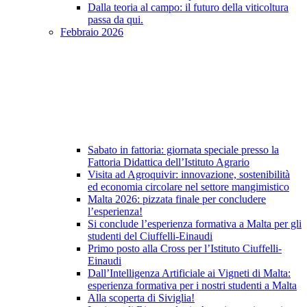
Dalla teoria al campo: il futuro della viticoltura
passa da qui.
Febbraio 2026
Sabato in fattoria: giornata speciale presso la
Fattoria Didattica dell’Istituto Agrario
Visita ad Agroquivir: innovazione, sostenibilità
ed economia circolare nel settore mangimistico
Malta 2026: pizzata finale per concludere
l’esperienza!
Si conclude l’esperienza formativa a Malta per gli
studenti del Ciuffelli-Einaudi
Primo posto alla Cross per l’Istituto Ciuffelli-
Einaudi
Dall’Intelligenza Artificiale ai Vigneti di Malta:
esperienza formativa per i nostri studenti a Malta
Alla scoperta di Siviglia!