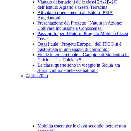
Viaggio di istruzioni delle classi 2A-2B-2C
dell’Istituto Agrario a Gaeta-Terracina
Attività di orientamento all'Istituto IPSIA
Angelantoni
Presentazione del Progetto "Natura in Azione:
Coltivare Inclusione e Conoscenza"
Passaporto per il Futuro: Progetto Mobilità Classi
Terze
Oggi l’aula “Progetti Europei” dell’ITCG si è
trasformata in uno spazio di confronto!
Finale interdistrettuale – Campionati Studenteschi
Calcio a 11 e Calcio a 5
Le classi quarte sono in viaggio in Sicilia tra
storia, cultura e bellezze naturali.
Aprile 2025
Mobilità estere per le classi seconde: perché non