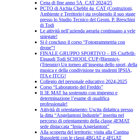
Cena di fine anno 5A_CAT 2024/25
PCTO di Aichia Chebbi 4a_CAT (Costruzioni,
Ambiente e Territorio) sta svolgendo il suo stage
presso lo Studio Tecnico del Geom. P. Breschini
di Todi
Le attività nell’azienda agraria continuano a vele
spiegate!
Si è concluso il corso “Fotogrammetria con
drone”!
FINALE GRUPPO SPORTIVO – IIS Ciuffelli-
Einaudi Todi SCHOOL CUP (Biennio)-
(Triennio) Un torneo all’insegna dello sport, della
musica e della condivisione tra studenti IPSIA,
ITA e ITCG!
Collegio del personale educativo 2024-2025
Corso “Laboratorio del Freddo”
Il 3E MAT ha sostenuto con impegno e
determinazione l’esame di qualifica
professionale!
Attività di orientamento: Uscita didattica presso
la ditta “Angelantoni Industrie” inserita nel
percorso di orientamento della classe 4EMAT
sede distaccata “Ipsia Angelantoni”
Alla scoperta del territorio: visita alla Cantina
Bussoletti con le classi 4BGAT e 4FGAT