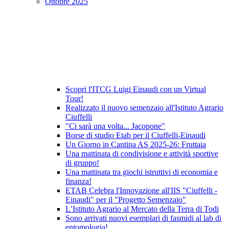
Ottobre 2025
Scopri l'ITCG Luigi Einaudi con un Virtual
Tour!
Realizzato il nuovo semenzaio all'Istituto Agrario
Ciuffelli
"Ci sarà una volta... Jacopone"
Borse di studio Etab per il Ciuffelli-Einaudi
Un Giorno in Cantina AS 2025-26: Fruttaia
Una mattinata di condivisione e attività sportive
di gruppo!
Una mattinata tra giochi istruttivi di economia e
finanza!
ETAB Celebra l'Innovazione all'IIS "Ciuffelli -
Einaudi" per il "Progetto Semenzaio"
L’Istituto Agrario al Mercato della Terra di Todi
Sono arrivati nuovi esemplari di fasmidi al lab di
entomologia!