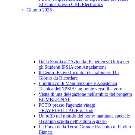
ed Emma presso CBL Electronics
Giugno 2025
Dalla Scuola all’Azienda: Esperienza Unica per
gli Studenti IPSIA con Angelantoni
Il Centro Estivo Incontra i Carabinieri: Un
Giorno da Ricordare
L’indirizzo di Manutenzione e Assistenza
Tecnica dell’IPSIA: un ponte verso il lavoro
Visita di una delegazione nell'ambito del progetto
BUMBLE-NAP
PCTO presso l'agenzia viaggi
TRAVELVILLAGE di Todi
Un tuffo nel mondo dei pony: mattinata speciale
al campo scuola dell'Istituto Agrario
La Forza della Terra: Grande Raccolto di Favino
Bianco!