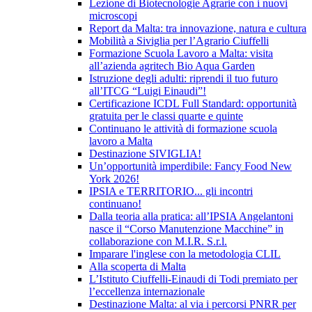
Lezione di Biotecnologie Agrarie con i nuovi
microscopi
Report da Malta: tra innovazione, natura e cultura
Mobilità a Siviglia per l’Agrario Ciuffelli
Formazione Scuola Lavoro a Malta: visita
all’azienda agritech Bio Aqua Garden
Istruzione degli adulti: riprendi il tuo futuro
all’ITCG “Luigi Einaudi”!
Certificazione ICDL Full Standard: opportunità
gratuita per le classi quarte e quinte
Continuano le attività di formazione scuola
lavoro a Malta
Destinazione SIVIGLIA!
Un’opportunità imperdibile: Fancy Food New
York 2026!
IPSIA e TERRITORIO... gli incontri
continuano!
Dalla teoria alla pratica: all’IPSIA Angelantoni
nasce il “Corso Manutenzione Macchine” in
collaborazione con M.I.R. S.r.l.
Imparare l'inglese con la metodologia CLIL
Alla scoperta di Malta
L’Istituto Ciuffelli-Einaudi di Todi premiato per
l’eccellenza internazionale
Destinazione Malta: al via i percorsi PNRR per