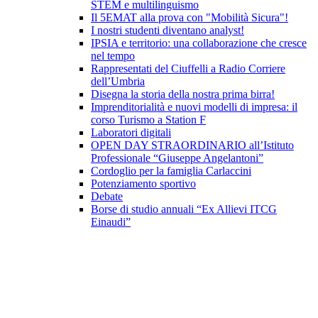
STEM e multilinguismo
Il 5EMAT alla prova con "Mobilità Sicura"!
I nostri studenti diventano analyst!
IPSIA e territorio: una collaborazione che cresce
nel tempo
Rappresentati del Ciuffelli a Radio Corriere
dell’Umbria
Disegna la storia della nostra prima birra!
Imprenditorialità e nuovi modelli di impresa: il
corso Turismo a Station F
Laboratori digitali
OPEN DAY STRAORDINARIO all’Istituto
Professionale “Giuseppe Angelantoni”
Cordoglio per la famiglia Carlaccini
Potenziamento sportivo
Debate
Borse di studio annuali “Ex Allievi ITCG
Einaudi”