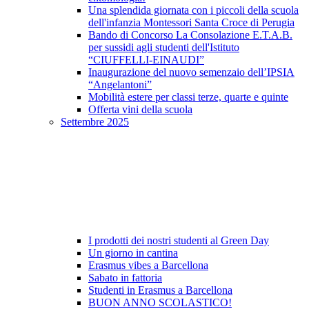
Una splendida giornata con i piccoli della scuola
dell'infanzia Montessori Santa Croce di Perugia
Bando di Concorso La Consolazione E.T.A.B.
per sussidi agli studenti dell'Istituto
“CIUFFELLI-EINAUDI”
Inaugurazione del nuovo semenzaio dell’IPSIA
“Angelantoni”
Mobilità estere per classi terze, quarte e quinte
Offerta vini della scuola
Settembre 2025
I prodotti dei nostri studenti al Green Day
Un giorno in cantina
Erasmus vibes a Barcellona
Sabato in fattoria
Studenti in Erasmus a Barcellona
BUON ANNO SCOLASTICO!