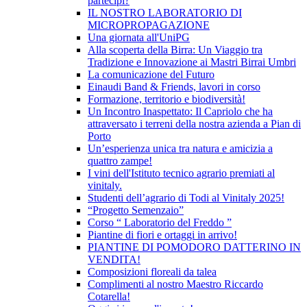
partecipi?
IL NOSTRO LABORATORIO DI
MICROPROPAGAZIONE
Una giornata all'UniPG
Alla scoperta della Birra: Un Viaggio tra
Tradizione e Innovazione ai Mastri Birrai Umbri
La comunicazione del Futuro
Einaudi Band & Friends, lavori in corso
Formazione, territorio e biodiversità!
Un Incontro Inaspettato: Il Capriolo che ha
attraversato i terreni della nostra azienda a Pian di
Porto
Un’esperienza unica tra natura e amicizia a
quattro zampe!
I vini dell'Istituto tecnico agrario premiati al
vinitaly.
Studenti dell’agrario di Todi al Vinitaly 2025!
“Progetto Semenzaio”
Corso “ Laboratorio del Freddo ”
Piantine di fiori e ortaggi in arrivo!
PIANTINE DI POMODORO DATTERINO IN
VENDITA!
Composizioni floreali da talea
Complimenti al nostro Maestro Riccardo
Cotarella!