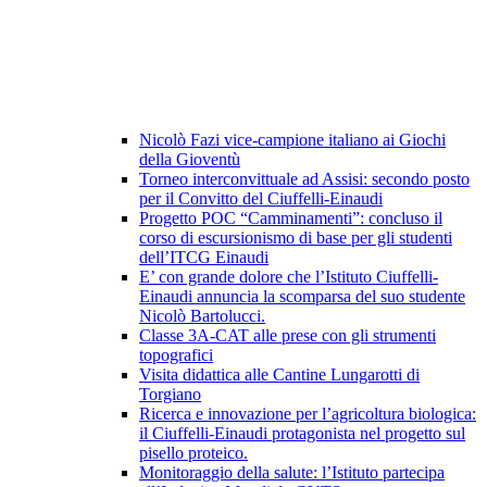
Nicolò Fazi vice-campione italiano ai Giochi
della Gioventù
Torneo interconvittuale ad Assisi: secondo posto
per il Convitto del Ciuffelli-Einaudi
Progetto POC “Camminamenti”: concluso il
corso di escursionismo di base per gli studenti
dell’ITCG Einaudi
E’ con grande dolore che l’Istituto Ciuffelli-
Einaudi annuncia la scomparsa del suo studente
Nicolò Bartolucci.
Classe 3A-CAT alle prese con gli strumenti
topografici
Visita didattica alle Cantine Lungarotti di
Torgiano
Ricerca e innovazione per l’agricoltura biologica:
il Ciuffelli-Einaudi protagonista nel progetto sul
pisello proteico.
Monitoraggio della salute: l’Istituto partecipa