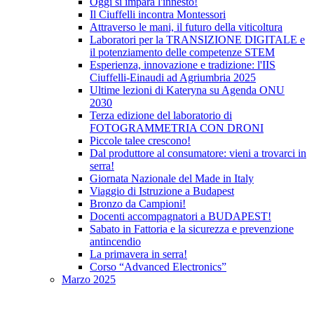
Oggi si impara l'innesto!
Il Ciuffelli incontra Montessori
Attraverso le mani, il futuro della viticoltura
Laboratori per la TRANSIZIONE DIGITALE e
il potenziamento delle competenze STEM
Esperienza, innovazione e tradizione: l'IIS
Ciuffelli-Einaudi ad Agriumbria 2025
Ultime lezioni di Kateryna su Agenda ONU
2030
Terza edizione del laboratorio di
FOTOGRAMMETRIA CON DRONI
Piccole talee crescono!
Dal produttore al consumatore: vieni a trovarci in
serra!
Giornata Nazionale del Made in Italy
Viaggio di Istruzione a Budapest
Bronzo da Campioni!
Docenti accompagnatori a BUDAPEST!
Sabato in Fattoria e la sicurezza e prevenzione
antincendio
La primavera in serra!
Corso “Advanced Electronics”
Marzo 2025