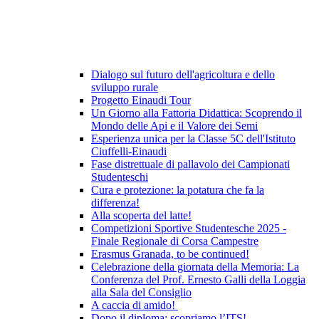
Dialogo sul futuro dell'agricoltura e dello
sviluppo rurale
Progetto Einaudi Tour
Un Giorno alla Fattoria Didattica: Scoprendo il
Mondo delle Api e il Valore dei Semi
Esperienza unica per la Classe 5C dell'Istituto
Ciuffelli-Einaudi
Fase distrettuale di pallavolo dei Campionati
Studenteschi
Cura e protezione: la potatura che fa la
differenza!
Alla scoperta del latte!
Competizioni Sportive Studentesche 2025 -
Finale Regionale di Corsa Campestre
Erasmus Granada, to be continued!
Celebrazione della giornata della Memoria: La
Conferenza del Prof. Ernesto Galli della Loggia
alla Sala del Consiglio
A caccia di amido!
Dopo il diploma: scopriamo l’ITS!