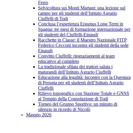
Ferro
Selvicoltura sui Monti Martani: una lezione sul
campo per gli studenti dell’Istituto Agrario
Ciuffelli di Todi
Conclusa l’esperienza Erasmus Long Term in
Spagna: tre mesi di formazione internazionale per
gli studenti del Ciuffelli-Einaudi
Racchette in Classe: il Maestro Nazionale FITP
Federico Cecconi incontra gli studenti della sede
Einaudi
Convitto Ciuffelli: ringraziamenti al team
educativo al completo
La tradizionale sfilata dei trattori saluta i
maturandi dell’Istituto Agrario Ciuffelli
Educazione alla legalità: incontro con la Questura
di Perugia per gli studenti dell’Istituto Agrario
Ciuffelli
Rilievo topografico con Stazione Totale e GNSS
al Tempio della Consolazione di Todi
Torneo del Gruppo Sportivo: un minuto di
silenzio in ricordo di Nicolò
Maggio 2026