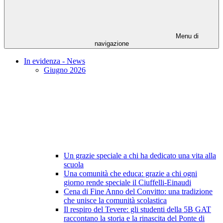
Menu di
navigazione
In evidenza - News
Giugno 2026
Un grazie speciale a chi ha dedicato una vita alla
scuola
Una comunità che educa: grazie a chi ogni
giorno rende speciale il Ciuffelli-Einaudi
Cena di Fine Anno del Convitto: una tradizione
che unisce la comunità scolastica
Il respiro del Tevere: gli studenti della 5B GAT
raccontano la storia e la rinascita del Ponte di