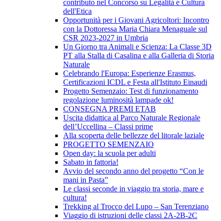
contributo nel Concorso su Legalità e Cultura
dell'Etica
Opportunità per i Giovani Agricoltori: Incontro
con la Dottoressa Maria Chiara Menaguale sul
CSR 2023-2027 in Umbria
Un Giorno tra Animali e Scienza: La Classe 3D
PT alla Stalla di Casalina e alla Galleria di Storia
Naturale
Celebrando l'Europa: Esperienze Erasmus,
Certificazioni ICDL e Festa all'Istituto Einaudi
Progetto Semenzaio: Test di funzionamento
regolazione luminosità lampade ok!
CONSEGNA PREMI ETAB
Uscita didattica al Parco Naturale Regionale
dell’Uccellina – Classi prime
Alla scoperta delle bellezze del litorale laziale
PROGETTO SEMENZAIO
Open day: la scuola per adulti
Sabato in fattoria!
Avvio del secondo anno del progetto “Con le
mani in Pasta”
Le classi seconde in viaggio tra storia, mare e
cultura!
Trekking al Trocco del Lupo – San Terenziano
Viaggio di istruzioni delle classi 2A-2B-2C