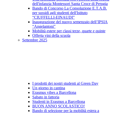
dell'infanzia Montessori Santa Croce di Perugia
Bando di Concorso La Consolazione E.T.A.B.
per sussidi agli studenti dell'Istituto
“CIUFFELLI-EINAUDI”
Inaugurazione del nuovo semenzaio dell’IPSIA
“Angelantoni”
Mobilità estere per classi terze, quarte e quinte
Offerta vini della scuola
Settembre 2025
I prodotti dei nostri studenti al Green Day
Un giorno in cantina
Erasmus vibes a Barcellona
Sabato in fattoria
Studenti in Erasmus a Barcellona
BUON ANNO SCOLASTICO!
Bando di selezione per la mobilità estera a