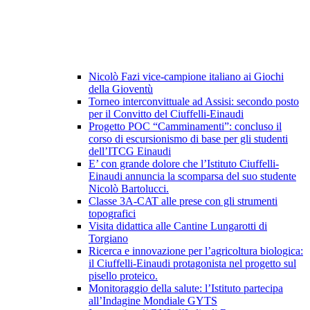
Nicolò Fazi vice-campione italiano ai Giochi
della Gioventù
Torneo interconvittuale ad Assisi: secondo posto
per il Convitto del Ciuffelli-Einaudi
Progetto POC “Camminamenti”: concluso il
corso di escursionismo di base per gli studenti
dell’ITCG Einaudi
E’ con grande dolore che l’Istituto Ciuffelli-
Einaudi annuncia la scomparsa del suo studente
Nicolò Bartolucci.
Classe 3A-CAT alle prese con gli strumenti
topografici
Visita didattica alle Cantine Lungarotti di
Torgiano
Ricerca e innovazione per l’agricoltura biologica:
il Ciuffelli-Einaudi protagonista nel progetto sul
pisello proteico.
Monitoraggio della salute: l’Istituto partecipa
all’Indagine Mondiale GYTS