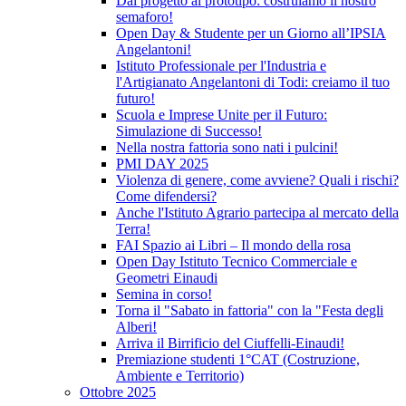
Dal progetto al prototipo: costruiamo il nostro
semaforo!
Open Day & Studente per un Giorno all’IPSIA
Angelantoni!
Istituto Professionale per l'Industria e
l'Artigianato Angelantoni di Todi: creiamo il tuo
futuro!
Scuola e Imprese Unite per il Futuro:
Simulazione di Successo!
Nella nostra fattoria sono nati i pulcini!
PMI DAY 2025
Violenza di genere, come avviene? Quali i rischi?
Come difendersi?
Anche l'Istituto Agrario partecipa al mercato della
Terra!
FAI Spazio ai Libri – Il mondo della rosa
Open Day Istituto Tecnico Commerciale e
Geometri Einaudi
Semina in corso!
Torna il "Sabato in fattoria" con la "Festa degli
Alberi!
Arriva il Birrificio del Ciuffelli-Einaudi!
Premiazione studenti 1°CAT (Costruzione,
Ambiente e Territorio)
Ottobre 2025