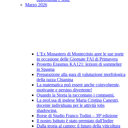
Marzo 2026
L’Ex Monastero di Montecristo apre le sue porte
in occasione delle Giornate FAI di Primavera
Progetto Erasmus KA121: lezioni di sommelier
in Spagna
Preparazione alla gara di valutazione morfologica
della razza Chianina
La matematica può essere anche coinvolgente,
motivante e persino divertente!
Quando la Storia la raccontano i compagni.
La prof.ssa di inglese Maria Cristina Canestri,
docente individuata per le attività jobs
shadowing.
Borse di Studio Franco Todini – 39ª edizione
Il nostro Istituto è stato premiato dall'Indire
Dalla teoria al campo: il futuro della viticoltura