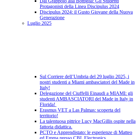
Dal Grappolo alla Bottiglia: Gli Studenti
Protagonisti della Linea Discipulus 2024
Discipulus 2024: il Gusto Giovane della Nuova
Generazione
Luglio 2025
Sul Corriere dell’Umbria del 29 luglio 2025, i
nostri studenti a Miami ambasciatori del Made in
Italy!
Delegazione del Ciuffelli Einaudi a MIAMI: gli
studenti AMBASCIATORI del Made in Italy in
Florida!
Erasmus VET a Las Palmas: scoperta del
territorio!
La talentuosa pittrice Lucy MacGillis ospite nella
fattoria didattica.
PCTO e Apprendistato: le esperienze di Matteo
ed Emma presso CBL Electronics