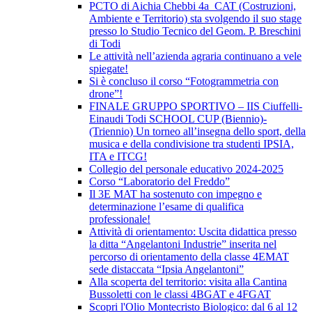
PCTO di Aichia Chebbi 4a_CAT (Costruzioni,
Ambiente e Territorio) sta svolgendo il suo stage
presso lo Studio Tecnico del Geom. P. Breschini
di Todi
Le attività nell’azienda agraria continuano a vele
spiegate!
Si è concluso il corso “Fotogrammetria con
drone”!
FINALE GRUPPO SPORTIVO – IIS Ciuffelli-
Einaudi Todi SCHOOL CUP (Biennio)-
(Triennio) Un torneo all’insegna dello sport, della
musica e della condivisione tra studenti IPSIA,
ITA e ITCG!
Collegio del personale educativo 2024-2025
Corso “Laboratorio del Freddo”
Il 3E MAT ha sostenuto con impegno e
determinazione l’esame di qualifica
professionale!
Attività di orientamento: Uscita didattica presso
la ditta “Angelantoni Industrie” inserita nel
percorso di orientamento della classe 4EMAT
sede distaccata “Ipsia Angelantoni”
Alla scoperta del territorio: visita alla Cantina
Bussoletti con le classi 4BGAT e 4FGAT
Scopri l'Olio Montecristo Biologico: dal 6 al 12