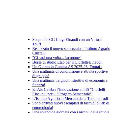
Scopri l'ITCG Luigi Einaudi con un Virtual
Tour!
Realizzato il nuovo semenzaio all'Istituto Agrario
Ciuffelli
"Ci sarà una volta... Jacopone"
Borse di studio Etab per il Ciuffelli-Einaudi
Un Giorno in Cantina AS 2025-26: Fruttaia
Una mattinata di condivisione e attività sportive
di gruppo!
Una mattinata tra giochi istruttivi di economia e
finanza!
ETAB Celebra l'Innovazione all'IIS "Ciuffelli -
Einaudi" per il "Progetto Semenzaio"
L’Istituto Agrario al Mercato della Terra di Todi
Sono arrivati nuovi esemplari di fasmidi al lab di
entomologia!
Una splendida giornata con i piccoli della scuola