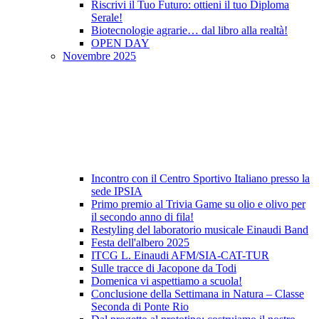
Riscrivi il Tuo Futuro: ottieni il tuo Diploma
Serale!
Biotecnologie agrarie… dal libro alla realtà!
OPEN DAY
Novembre 2025
Incontro con il Centro Sportivo Italiano presso la
sede IPSIA
Primo premio al Trivia Game su olio e olivo per
il secondo anno di fila!
Restyling del laboratorio musicale Einaudi Band
Festa dell'albero 2025
ITCG L. Einaudi AFM/SIA-CAT-TUR
Sulle tracce di Jacopone da Todi
Domenica vi aspettiamo a scuola!
Conclusione della Settimana in Natura – Classe
Seconda di Ponte Rio