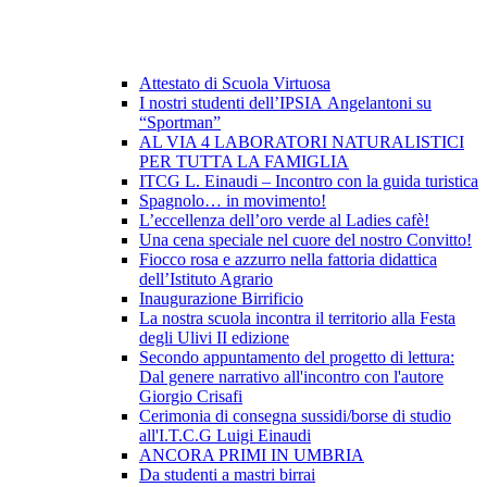
Attestato di Scuola Virtuosa
I nostri studenti dell’IPSIA Angelantoni su
“Sportman”
AL VIA 4 LABORATORI NATURALISTICI
PER TUTTA LA FAMIGLIA
ITCG L. Einaudi – Incontro con la guida turistica
Spagnolo… in movimento!
L’eccellenza dell’oro verde al Ladies cafè!
Una cena speciale nel cuore del nostro Convitto!
Fiocco rosa e azzurro nella fattoria didattica
dell’Istituto Agrario
Inaugurazione Birrificio
La nostra scuola incontra il territorio alla Festa
degli Ulivi II edizione
Secondo appuntamento del progetto di lettura:
Dal genere narrativo all'incontro con l'autore
Giorgio Crisafi
Cerimonia di consegna sussidi/borse di studio
all'I.T.C.G Luigi Einaudi
ANCORA PRIMI IN UMBRIA
Da studenti a mastri birrai