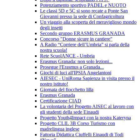
Potenziamento sportivo PADEL e NUOTO
Le classi 5D e 5C si sono recate a Ponte San
Giovanni presso la sede di Confagricoltura
Un viaggio alla scoperta del meraviglioso mondo
degli insetti
Secondo gruppo ERASMUS GRANADA
Concorso "Donne sicure in cantiere"
A Radio “Corriere dell’Umbria” si parla della
nostra scuola!
Rete ScuolANCE - Umbria
Erasmus Granada: non solo lezioni...
Prosegue l'Erasmus a Granada...
Giochi di luci all'IPSIA Angelantoni
AIESEC - UniRoma Sapienza in visita presso il
nostro istituto!
Giornata del fiocchetto lilla
Erasmus Granada
Certificazione CIAD
La volontaria del Progetto AISEC al lavoro con
gli studenti della sede Einaudi
Progetto Youth4Impact con la nostra Kateryna
Progetto CLIL 3B Corso Turismo con
madrelingua inglese
Fattoria Didattica Ciuffelli Einaudi di Todi