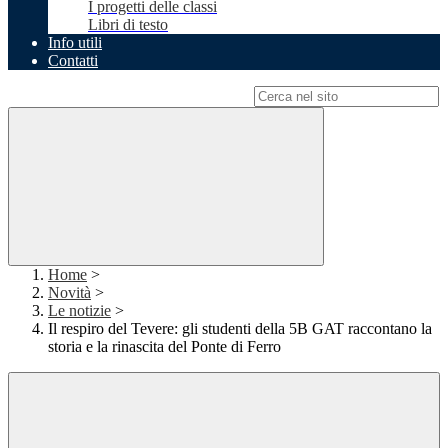
I progetti delle classi
Libri di testo
Info utili
Contatti
Campo di ricerca per le pagine del sito
Home
>
Novità
>
Le notizie
>
Il respiro del Tevere: gli studenti della 5B GAT raccontano la
storia e la rinascita del Ponte di Ferro