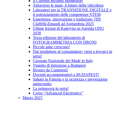
Il Ciuffelli incontra Montessori
Attraverso le mani, il futuro della viticoltura
Laboratori per la TRANSIZIONE DIGITALE e
il potenziamento delle competenze STEM
Esperienza, innovazione e tradizione: l'IIS
Ciuffelli-Einaudi ad Agriumbria 2025
Ultime lezioni di Kateryna su Agenda ONU
2030
Terza edizione del laboratorio di
FOTOGRAMMETRIA CON DRONI
Piccole talee crescono!
Dal produttore al consumatore: vieni a trovarci in
serra!
Giornata Nazionale del Made in Italy
Viaggio di Istruzione a Budapest
Bronzo da Campioni!
Docenti accompagnatori a BUDAPEST!
Sabato in Fattoria e la sicurezza e prevenzione
antincendio
La primavera in serra!
Corso “Advanced Electronics”
Marzo 2025