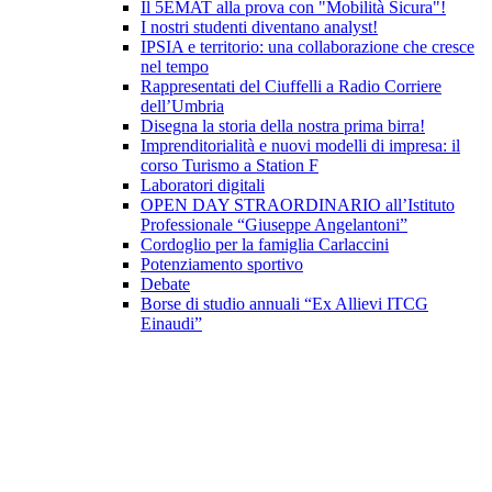
Il 5EMAT alla prova con "Mobilità Sicura"!
I nostri studenti diventano analyst!
IPSIA e territorio: una collaborazione che cresce
nel tempo
Rappresentati del Ciuffelli a Radio Corriere
dell’Umbria
Disegna la storia della nostra prima birra!
Imprenditorialità e nuovi modelli di impresa: il
corso Turismo a Station F
Laboratori digitali
OPEN DAY STRAORDINARIO all’Istituto
Professionale “Giuseppe Angelantoni”
Cordoglio per la famiglia Carlaccini
Potenziamento sportivo
Debate
Borse di studio annuali “Ex Allievi ITCG
Einaudi”