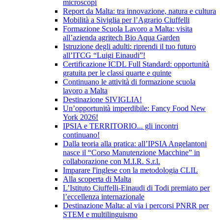
microscopi
Report da Malta: tra innovazione, natura e cultura
Mobilità a Siviglia per l’Agrario Ciuffelli
Formazione Scuola Lavoro a Malta: visita
all’azienda agritech Bio Aqua Garden
Istruzione degli adulti: riprendi il tuo futuro
all’ITCG “Luigi Einaudi”!
Certificazione ICDL Full Standard: opportunità
gratuita per le classi quarte e quinte
Continuano le attività di formazione scuola
lavoro a Malta
Destinazione SIVIGLIA!
Un’opportunità imperdibile: Fancy Food New
York 2026!
IPSIA e TERRITORIO... gli incontri
continuano!
Dalla teoria alla pratica: all’IPSIA Angelantoni
nasce il “Corso Manutenzione Macchine” in
collaborazione con M.I.R. S.r.l.
Imparare l'inglese con la metodologia CLIL
Alla scoperta di Malta
L’Istituto Ciuffelli-Einaudi di Todi premiato per
l’eccellenza internazionale
Destinazione Malta: al via i percorsi PNRR per
STEM e multilinguismo