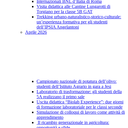
Internazionali BNL d’Italia di Roma
Visita didattica alle Cantine Lungarotti di
Torgiano per la classe 5B GAT
Trekking urbano-naturalistico-storico-culturale:
un’esperienza formativa per gli studenti
dell’IPSIA Angelantoni
Aprile 2026
Campionato nazionale di potatura dell’olivo:
studenti dell’Istituto Agrario in gara a Jesi
Laboratorio di trasformazione: gli studenti della
5A realizzano il primo sale
Uscita didattica “Biolab Experience”: due giorni
di formazione laboratoriale per le classi seconde
Simulazione di colloqui di lavoro come attività di
apprendimento
Il ricambio generazionale in agricoltura:
opportunità e sfide