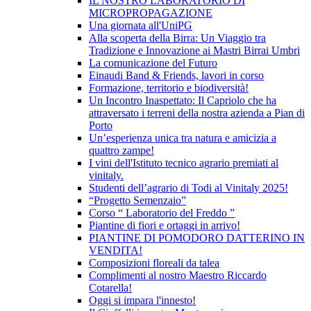
IL NOSTRO LABORATORIO DI
MICROPROPAGAZIONE
Una giornata all'UniPG
Alla scoperta della Birra: Un Viaggio tra
Tradizione e Innovazione ai Mastri Birrai Umbri
La comunicazione del Futuro
Einaudi Band & Friends, lavori in corso
Formazione, territorio e biodiversità!
Un Incontro Inaspettato: Il Capriolo che ha
attraversato i terreni della nostra azienda a Pian di
Porto
Un’esperienza unica tra natura e amicizia a
quattro zampe!
I vini dell'Istituto tecnico agrario premiati al
vinitaly.
Studenti dell’agrario di Todi al Vinitaly 2025!
“Progetto Semenzaio”
Corso “ Laboratorio del Freddo ”
Piantine di fiori e ortaggi in arrivo!
PIANTINE DI POMODORO DATTERINO IN
VENDITA!
Composizioni floreali da talea
Complimenti al nostro Maestro Riccardo
Cotarella!
Oggi si impara l'innesto!