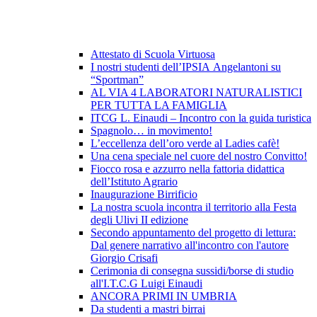
Attestato di Scuola Virtuosa
I nostri studenti dell’IPSIA Angelantoni su
“Sportman”
AL VIA 4 LABORATORI NATURALISTICI
PER TUTTA LA FAMIGLIA
ITCG L. Einaudi – Incontro con la guida turistica
Spagnolo… in movimento!
L’eccellenza dell’oro verde al Ladies cafè!
Una cena speciale nel cuore del nostro Convitto!
Fiocco rosa e azzurro nella fattoria didattica
dell’Istituto Agrario
Inaugurazione Birrificio
La nostra scuola incontra il territorio alla Festa
degli Ulivi II edizione
Secondo appuntamento del progetto di lettura:
Dal genere narrativo all'incontro con l'autore
Giorgio Crisafi
Cerimonia di consegna sussidi/borse di studio
all'I.T.C.G Luigi Einaudi
ANCORA PRIMI IN UMBRIA
Da studenti a mastri birrai