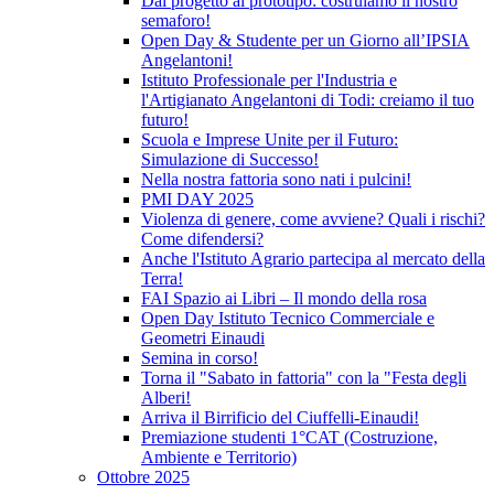
Dal progetto al prototipo: costruiamo il nostro
semaforo!
Open Day & Studente per un Giorno all’IPSIA
Angelantoni!
Istituto Professionale per l'Industria e
l'Artigianato Angelantoni di Todi: creiamo il tuo
futuro!
Scuola e Imprese Unite per il Futuro:
Simulazione di Successo!
Nella nostra fattoria sono nati i pulcini!
PMI DAY 2025
Violenza di genere, come avviene? Quali i rischi?
Come difendersi?
Anche l'Istituto Agrario partecipa al mercato della
Terra!
FAI Spazio ai Libri – Il mondo della rosa
Open Day Istituto Tecnico Commerciale e
Geometri Einaudi
Semina in corso!
Torna il "Sabato in fattoria" con la "Festa degli
Alberi!
Arriva il Birrificio del Ciuffelli-Einaudi!
Premiazione studenti 1°CAT (Costruzione,
Ambiente e Territorio)
Ottobre 2025