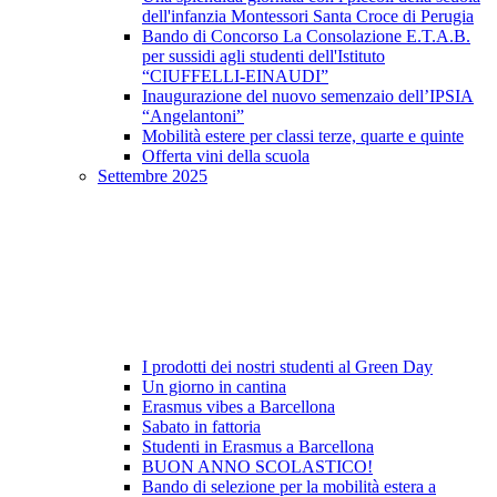
dell'infanzia Montessori Santa Croce di Perugia
Bando di Concorso La Consolazione E.T.A.B.
per sussidi agli studenti dell'Istituto
“CIUFFELLI-EINAUDI”
Inaugurazione del nuovo semenzaio dell’IPSIA
“Angelantoni”
Mobilità estere per classi terze, quarte e quinte
Offerta vini della scuola
Settembre 2025
I prodotti dei nostri studenti al Green Day
Un giorno in cantina
Erasmus vibes a Barcellona
Sabato in fattoria
Studenti in Erasmus a Barcellona
BUON ANNO SCOLASTICO!
Bando di selezione per la mobilità estera a