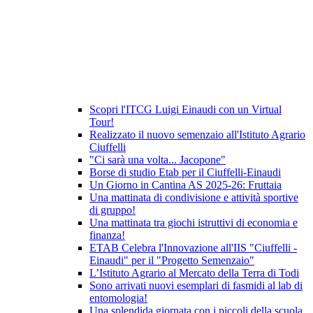
Scopri l'ITCG Luigi Einaudi con un Virtual
Tour!
Realizzato il nuovo semenzaio all'Istituto Agrario
Ciuffelli
"Ci sarà una volta... Jacopone"
Borse di studio Etab per il Ciuffelli-Einaudi
Un Giorno in Cantina AS 2025-26: Fruttaia
Una mattinata di condivisione e attività sportive
di gruppo!
Una mattinata tra giochi istruttivi di economia e
finanza!
ETAB Celebra l'Innovazione all'IIS "Ciuffelli -
Einaudi" per il "Progetto Semenzaio"
L’Istituto Agrario al Mercato della Terra di Todi
Sono arrivati nuovi esemplari di fasmidi al lab di
entomologia!
Una splendida giornata con i piccoli della scuola