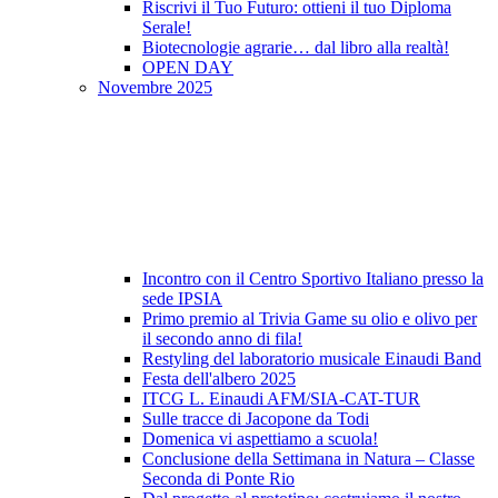
Riscrivi il Tuo Futuro: ottieni il tuo Diploma
Serale!
Biotecnologie agrarie… dal libro alla realtà!
OPEN DAY
Novembre 2025
Incontro con il Centro Sportivo Italiano presso la
sede IPSIA
Primo premio al Trivia Game su olio e olivo per
il secondo anno di fila!
Restyling del laboratorio musicale Einaudi Band
Festa dell'albero 2025
ITCG L. Einaudi AFM/SIA-CAT-TUR
Sulle tracce di Jacopone da Todi
Domenica vi aspettiamo a scuola!
Conclusione della Settimana in Natura – Classe
Seconda di Ponte Rio