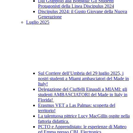
Dal Grappolo alla Bottiglia: Gli Studenti
Protagonisti della Linea Discipulus 2024
Discipulus 2024: il Gusto Giovane della Nuova
Generazione
Luglio 2025
Sul Corriere dell’Umbria del 29 luglio 2025, i
nostri studenti a Miami ambasciatori del Made in
Italy!
Delegazione del Ciuffelli Einaudi a MIAMI: gli
studenti AMBASCIATORI del Made in Italy in
Florida!
Erasmus VET a Las Palmas: scoperta del
territorio!
La talentuosa pittrice Lucy MacGillis ospite nella
fattoria didattica.
PCTO e Apprendistato: le esperienze di Matteo
ed Emma presso CBL Electronics