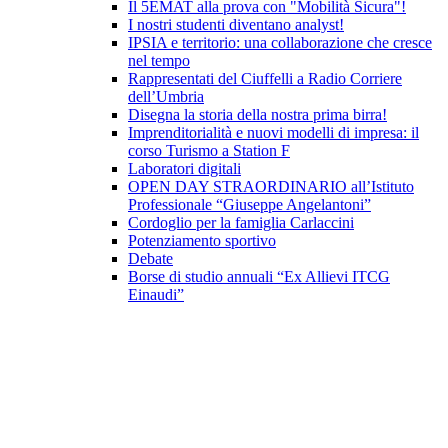
Il 5EMAT alla prova con "Mobilità Sicura"!
I nostri studenti diventano analyst!
IPSIA e territorio: una collaborazione che cresce
nel tempo
Rappresentati del Ciuffelli a Radio Corriere
dell’Umbria
Disegna la storia della nostra prima birra!
Imprenditorialità e nuovi modelli di impresa: il
corso Turismo a Station F
Laboratori digitali
OPEN DAY STRAORDINARIO all’Istituto
Professionale “Giuseppe Angelantoni”
Cordoglio per la famiglia Carlaccini
Potenziamento sportivo
Debate
Borse di studio annuali “Ex Allievi ITCG
Einaudi”