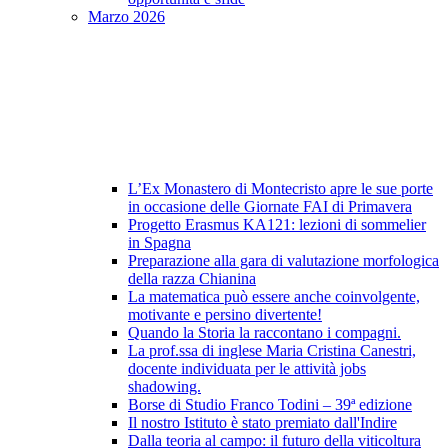
Marzo 2026
L’Ex Monastero di Montecristo apre le sue porte
in occasione delle Giornate FAI di Primavera
Progetto Erasmus KA121: lezioni di sommelier
in Spagna
Preparazione alla gara di valutazione morfologica
della razza Chianina
La matematica può essere anche coinvolgente,
motivante e persino divertente!
Quando la Storia la raccontano i compagni.
La prof.ssa di inglese Maria Cristina Canestri,
docente individuata per le attività jobs
shadowing.
Borse di Studio Franco Todini – 39ª edizione
Il nostro Istituto è stato premiato dall'Indire
Dalla teoria al campo: il futuro della viticoltura