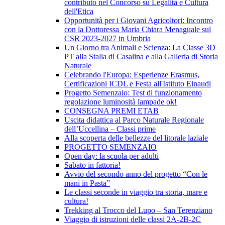
contributo nel Concorso su Legalità e Cultura
dell'Etica
Opportunità per i Giovani Agricoltori: Incontro
con la Dottoressa Maria Chiara Menaguale sul
CSR 2023-2027 in Umbria
Un Giorno tra Animali e Scienza: La Classe 3D
PT alla Stalla di Casalina e alla Galleria di Storia
Naturale
Celebrando l'Europa: Esperienze Erasmus,
Certificazioni ICDL e Festa all'Istituto Einaudi
Progetto Semenzaio: Test di funzionamento
regolazione luminosità lampade ok!
CONSEGNA PREMI ETAB
Uscita didattica al Parco Naturale Regionale
dell’Uccellina – Classi prime
Alla scoperta delle bellezze del litorale laziale
PROGETTO SEMENZAIO
Open day: la scuola per adulti
Sabato in fattoria!
Avvio del secondo anno del progetto “Con le
mani in Pasta”
Le classi seconde in viaggio tra storia, mare e
cultura!
Trekking al Trocco del Lupo – San Terenziano
Viaggio di istruzioni delle classi 2A-2B-2C