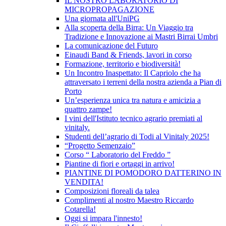
IL NOSTRO LABORATORIO DI
MICROPROPAGAZIONE
Una giornata all'UniPG
Alla scoperta della Birra: Un Viaggio tra
Tradizione e Innovazione ai Mastri Birrai Umbri
La comunicazione del Futuro
Einaudi Band & Friends, lavori in corso
Formazione, territorio e biodiversità!
Un Incontro Inaspettato: Il Capriolo che ha
attraversato i terreni della nostra azienda a Pian di
Porto
Un’esperienza unica tra natura e amicizia a
quattro zampe!
I vini dell'Istituto tecnico agrario premiati al
vinitaly.
Studenti dell’agrario di Todi al Vinitaly 2025!
“Progetto Semenzaio”
Corso “ Laboratorio del Freddo ”
Piantine di fiori e ortaggi in arrivo!
PIANTINE DI POMODORO DATTERINO IN
VENDITA!
Composizioni floreali da talea
Complimenti al nostro Maestro Riccardo
Cotarella!
Oggi si impara l'innesto!