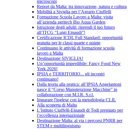
microscopi
Report da Malta: tra innovazione, natura e cultura
Mobilità a Siviglia per l’Agrario Ciuffelli
Formazione Scuola Lavoro a Malta: visita
all’azienda agritech Bio Aqua Garden
Istruzione degli adulti: riprendi il tuo futuro
all’ITCG “Luigi Einaudi”!
Certificazione ICDL Full Standard: opportunità
gratuita per le classi quarte e quinte
Continuano le attività di formazione scuola
lavoro a Malta
Destinazione SIVIGLIA!
Un’opportunità imperdibile: Fancy Food New
York 2026!
IPSIA e TERRITORIO... gli incontri
continuano!
Dalla teoria alla pratica: all’IPSIA Angelantoni
nasce il “Corso Manutenzione Macchine” in
collaborazione con M.I.R. S.r.l.
Imparare l'inglese con la metodologia CLIL
Alla scoperta di Malta
L’Istituto Ciuffelli-Einaudi di Todi premiato per
l’eccellenza internazionale
Destinazione Malta: al via i percorsi PNRR per
STEM e multilinguismo