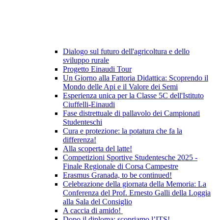
Dialogo sul futuro dell'agricoltura e dello
sviluppo rurale
Progetto Einaudi Tour
Un Giorno alla Fattoria Didattica: Scoprendo il
Mondo delle Api e il Valore dei Semi
Esperienza unica per la Classe 5C dell'Istituto
Ciuffelli-Einaudi
Fase distrettuale di pallavolo dei Campionati
Studenteschi
Cura e protezione: la potatura che fa la
differenza!
Alla scoperta del latte!
Competizioni Sportive Studentesche 2025 -
Finale Regionale di Corsa Campestre
Erasmus Granada, to be continued!
Celebrazione della giornata della Memoria: La
Conferenza del Prof. Ernesto Galli della Loggia
alla Sala del Consiglio
A caccia di amido!
Dopo il diploma: scopriamo l’ITS!