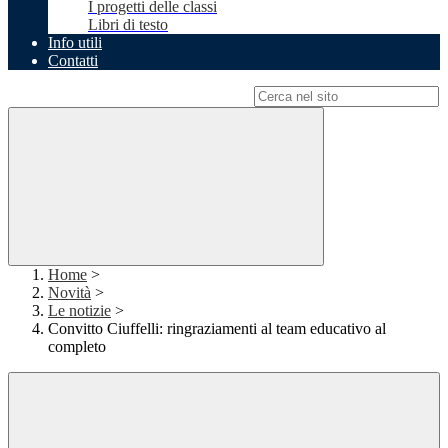
I progetti delle classi
Libri di testo
Info utili
Contatti
Campo di ricerca per le pagine del sito
Home
>
Novità
>
Le notizie
>
Convitto Ciuffelli: ringraziamenti al team educativo al
completo