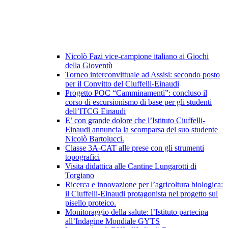
Nicolò Fazi vice-campione italiano ai Giochi
della Gioventù
Torneo interconvittuale ad Assisi: secondo posto
per il Convitto del Ciuffelli-Einaudi
Progetto POC “Camminamenti”: concluso il
corso di escursionismo di base per gli studenti
dell’ITCG Einaudi
E’ con grande dolore che l’Istituto Ciuffelli-
Einaudi annuncia la scomparsa del suo studente
Nicolò Bartolucci.
Classe 3A-CAT alle prese con gli strumenti
topografici
Visita didattica alle Cantine Lungarotti di
Torgiano
Ricerca e innovazione per l’agricoltura biologica:
il Ciuffelli-Einaudi protagonista nel progetto sul
pisello proteico.
Monitoraggio della salute: l’Istituto partecipa
all’Indagine Mondiale GYTS