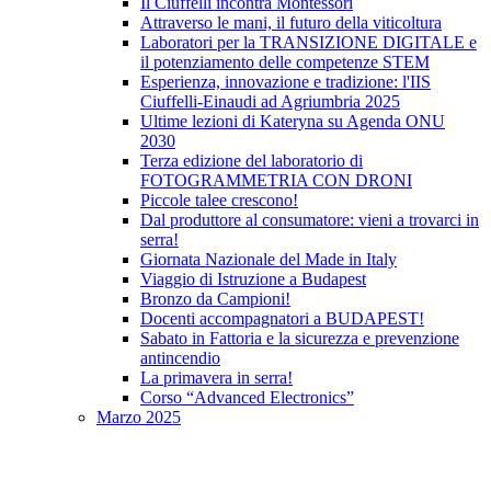
Il Ciuffelli incontra Montessori
Attraverso le mani, il futuro della viticoltura
Laboratori per la TRANSIZIONE DIGITALE e
il potenziamento delle competenze STEM
Esperienza, innovazione e tradizione: l'IIS
Ciuffelli-Einaudi ad Agriumbria 2025
Ultime lezioni di Kateryna su Agenda ONU
2030
Terza edizione del laboratorio di
FOTOGRAMMETRIA CON DRONI
Piccole talee crescono!
Dal produttore al consumatore: vieni a trovarci in
serra!
Giornata Nazionale del Made in Italy
Viaggio di Istruzione a Budapest
Bronzo da Campioni!
Docenti accompagnatori a BUDAPEST!
Sabato in Fattoria e la sicurezza e prevenzione
antincendio
La primavera in serra!
Corso “Advanced Electronics”
Marzo 2025