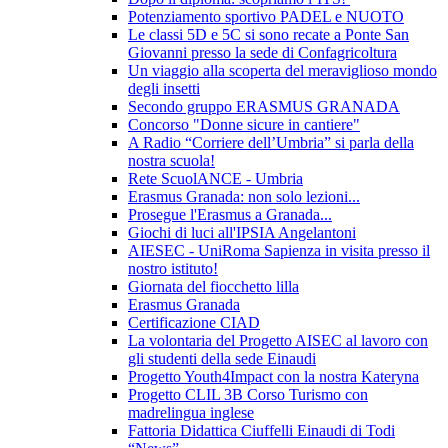
Potenziamento sportivo PADEL e NUOTO
Le classi 5D e 5C si sono recate a Ponte San
Giovanni presso la sede di Confagricoltura
Un viaggio alla scoperta del meraviglioso mondo
degli insetti
Secondo gruppo ERASMUS GRANADA
Concorso "Donne sicure in cantiere"
A Radio “Corriere dell’Umbria” si parla della
nostra scuola!
Rete ScuolANCE - Umbria
Erasmus Granada: non solo lezioni...
Prosegue l'Erasmus a Granada...
Giochi di luci all'IPSIA Angelantoni
AIESEC - UniRoma Sapienza in visita presso il
nostro istituto!
Giornata del fiocchetto lilla
Erasmus Granada
Certificazione CIAD
La volontaria del Progetto AISEC al lavoro con
gli studenti della sede Einaudi
Progetto Youth4Impact con la nostra Kateryna
Progetto CLIL 3B Corso Turismo con
madrelingua inglese
Fattoria Didattica Ciuffelli Einaudi di Todi