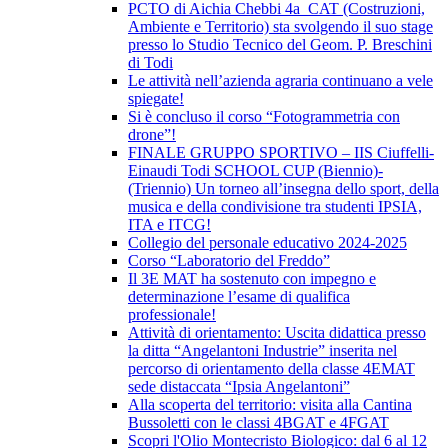
PCTO di Aichia Chebbi 4a_CAT (Costruzioni,
Ambiente e Territorio) sta svolgendo il suo stage
presso lo Studio Tecnico del Geom. P. Breschini
di Todi
Le attività nell’azienda agraria continuano a vele
spiegate!
Si è concluso il corso “Fotogrammetria con
drone”!
FINALE GRUPPO SPORTIVO – IIS Ciuffelli-
Einaudi Todi SCHOOL CUP (Biennio)-
(Triennio) Un torneo all’insegna dello sport, della
musica e della condivisione tra studenti IPSIA,
ITA e ITCG!
Collegio del personale educativo 2024-2025
Corso “Laboratorio del Freddo”
Il 3E MAT ha sostenuto con impegno e
determinazione l’esame di qualifica
professionale!
Attività di orientamento: Uscita didattica presso
la ditta “Angelantoni Industrie” inserita nel
percorso di orientamento della classe 4EMAT
sede distaccata “Ipsia Angelantoni”
Alla scoperta del territorio: visita alla Cantina
Bussoletti con le classi 4BGAT e 4FGAT
Scopri l'Olio Montecristo Biologico: dal 6 al 12