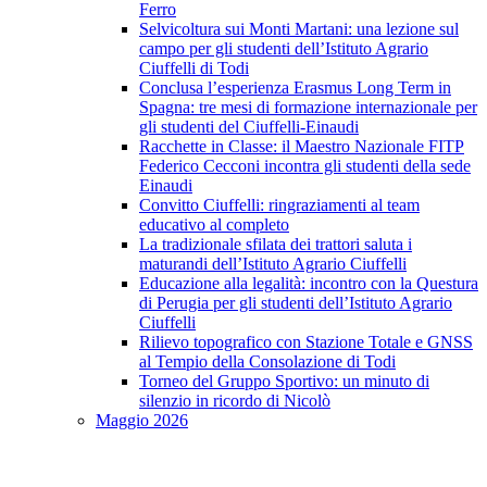
Ferro
Selvicoltura sui Monti Martani: una lezione sul
campo per gli studenti dell’Istituto Agrario
Ciuffelli di Todi
Conclusa l’esperienza Erasmus Long Term in
Spagna: tre mesi di formazione internazionale per
gli studenti del Ciuffelli-Einaudi
Racchette in Classe: il Maestro Nazionale FITP
Federico Cecconi incontra gli studenti della sede
Einaudi
Convitto Ciuffelli: ringraziamenti al team
educativo al completo
La tradizionale sfilata dei trattori saluta i
maturandi dell’Istituto Agrario Ciuffelli
Educazione alla legalità: incontro con la Questura
di Perugia per gli studenti dell’Istituto Agrario
Ciuffelli
Rilievo topografico con Stazione Totale e GNSS
al Tempio della Consolazione di Todi
Torneo del Gruppo Sportivo: un minuto di
silenzio in ricordo di Nicolò
Maggio 2026