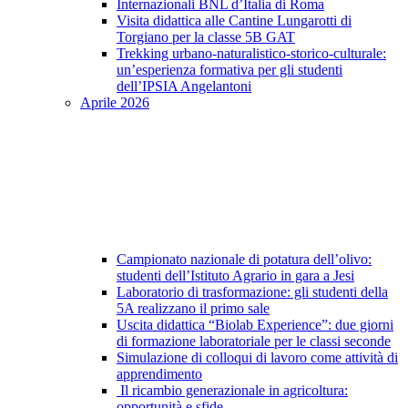
Internazionali BNL d’Italia di Roma
Visita didattica alle Cantine Lungarotti di
Torgiano per la classe 5B GAT
Trekking urbano-naturalistico-storico-culturale:
un’esperienza formativa per gli studenti
dell’IPSIA Angelantoni
Aprile 2026
Campionato nazionale di potatura dell’olivo:
studenti dell’Istituto Agrario in gara a Jesi
Laboratorio di trasformazione: gli studenti della
5A realizzano il primo sale
Uscita didattica “Biolab Experience”: due giorni
di formazione laboratoriale per le classi seconde
Simulazione di colloqui di lavoro come attività di
apprendimento
Il ricambio generazionale in agricoltura:
opportunità e sfide