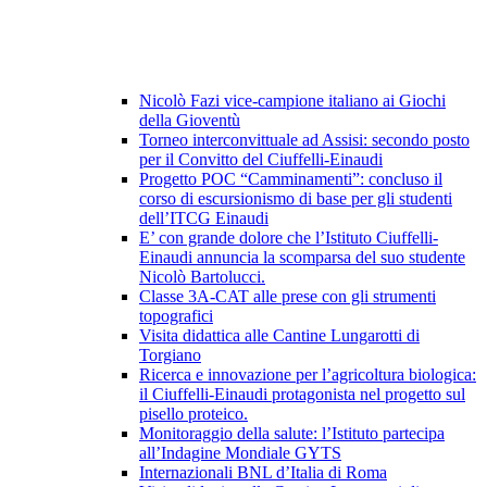
Nicolò Fazi vice-campione italiano ai Giochi
della Gioventù
Torneo interconvittuale ad Assisi: secondo posto
per il Convitto del Ciuffelli-Einaudi
Progetto POC “Camminamenti”: concluso il
corso di escursionismo di base per gli studenti
dell’ITCG Einaudi
E’ con grande dolore che l’Istituto Ciuffelli-
Einaudi annuncia la scomparsa del suo studente
Nicolò Bartolucci.
Classe 3A-CAT alle prese con gli strumenti
topografici
Visita didattica alle Cantine Lungarotti di
Torgiano
Ricerca e innovazione per l’agricoltura biologica:
il Ciuffelli-Einaudi protagonista nel progetto sul
pisello proteico.
Monitoraggio della salute: l’Istituto partecipa
all’Indagine Mondiale GYTS
Internazionali BNL d’Italia di Roma