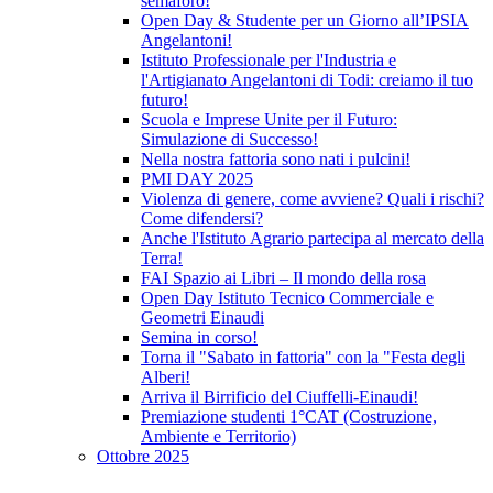
semaforo!
Open Day & Studente per un Giorno all’IPSIA
Angelantoni!
Istituto Professionale per l'Industria e
l'Artigianato Angelantoni di Todi: creiamo il tuo
futuro!
Scuola e Imprese Unite per il Futuro:
Simulazione di Successo!
Nella nostra fattoria sono nati i pulcini!
PMI DAY 2025
Violenza di genere, come avviene? Quali i rischi?
Come difendersi?
Anche l'Istituto Agrario partecipa al mercato della
Terra!
FAI Spazio ai Libri – Il mondo della rosa
Open Day Istituto Tecnico Commerciale e
Geometri Einaudi
Semina in corso!
Torna il "Sabato in fattoria" con la "Festa degli
Alberi!
Arriva il Birrificio del Ciuffelli-Einaudi!
Premiazione studenti 1°CAT (Costruzione,
Ambiente e Territorio)
Ottobre 2025