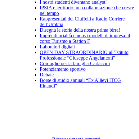
I nostri studenti diventano analyst!
IPSIA e territorio: una collaborazione che cresce
nel tempo
Rappresentati del Ciuffelli a Radio Corriere
dell’Umbria
Disegna la storia della nostra prima birra!
Imprenditorialità e nuovi modelli di impresa: il
corso Turismo a Station F
Laboratori digitali
OPEN DAY STRAORDINARIO all’Istituto
Professionale “Giuseppe Angelantoni”
Cordoglio per la famiglia Carlaccini
Potenziamento sportivo
Debate
Borse di studio annuali “Ex Allievi ITCG
Einaudi”