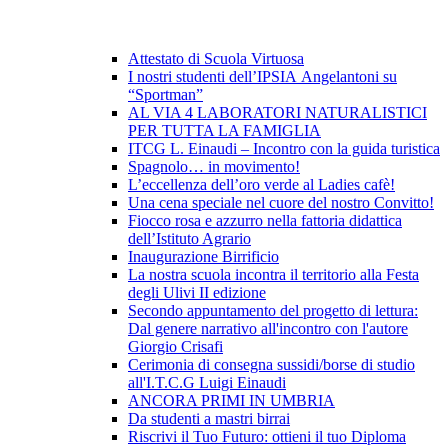
Attestato di Scuola Virtuosa
I nostri studenti dell’IPSIA Angelantoni su
“Sportman”
AL VIA 4 LABORATORI NATURALISTICI
PER TUTTA LA FAMIGLIA
ITCG L. Einaudi – Incontro con la guida turistica
Spagnolo… in movimento!
L’eccellenza dell’oro verde al Ladies cafè!
Una cena speciale nel cuore del nostro Convitto!
Fiocco rosa e azzurro nella fattoria didattica
dell’Istituto Agrario
Inaugurazione Birrificio
La nostra scuola incontra il territorio alla Festa
degli Ulivi II edizione
Secondo appuntamento del progetto di lettura:
Dal genere narrativo all'incontro con l'autore
Giorgio Crisafi
Cerimonia di consegna sussidi/borse di studio
all'I.T.C.G Luigi Einaudi
ANCORA PRIMI IN UMBRIA
Da studenti a mastri birrai
Riscrivi il Tuo Futuro: ottieni il tuo Diploma