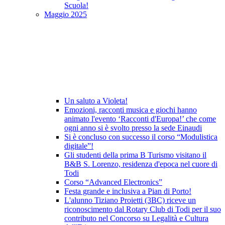
Scuola!
Maggio 2025
Un saluto a Violeta!
Emozioni, racconti musica e giochi hanno
animato l'evento ‘Racconti d'Europa!’ che come
ogni anno si è svolto presso la sede Einaudi
Si è concluso con successo il corso “Modulistica
digitale”!
Gli studenti della prima B Turismo visitano il
B&B S. Lorenzo, residenza d'epoca nel cuore di
Todi
Corso “Advanced Electronics”
Festa grande e inclusiva a Pian di Porto!
L'alunno Tiziano Proietti (3BC) riceve un
riconoscimento dal Rotary Club di Todi per il suo
contributo nel Concorso su Legalità e Cultura