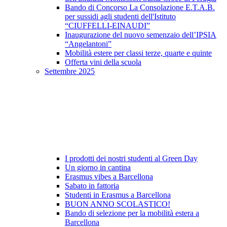
Bando di Concorso La Consolazione E.T.A.B.
per sussidi agli studenti dell'Istituto
“CIUFFELLI-EINAUDI”
Inaugurazione del nuovo semenzaio dell’IPSIA
“Angelantoni”
Mobilità estere per classi terze, quarte e quinte
Offerta vini della scuola
Settembre 2025
I prodotti dei nostri studenti al Green Day
Un giorno in cantina
Erasmus vibes a Barcellona
Sabato in fattoria
Studenti in Erasmus a Barcellona
BUON ANNO SCOLASTICO!
Bando di selezione per la mobilità estera a
Barcellona