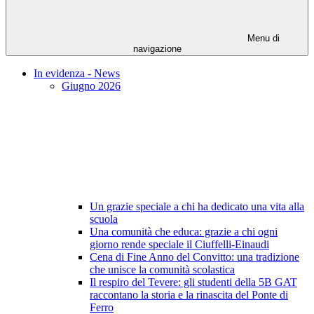
Menu di
navigazione
In evidenza - News
Giugno 2026
Un grazie speciale a chi ha dedicato una vita alla
scuola
Una comunità che educa: grazie a chi ogni
giorno rende speciale il Ciuffelli-Einaudi
Cena di Fine Anno del Convitto: una tradizione
che unisce la comunità scolastica
Il respiro del Tevere: gli studenti della 5B GAT
raccontano la storia e la rinascita del Ponte di
Ferro