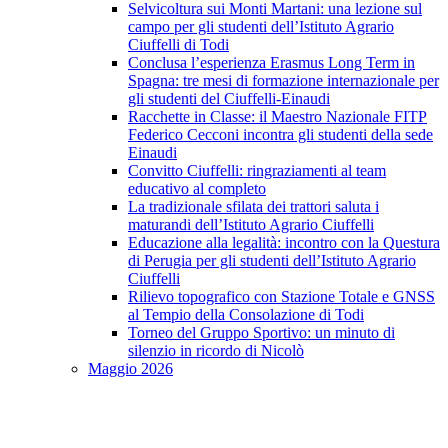
Selvicoltura sui Monti Martani: una lezione sul
campo per gli studenti dell’Istituto Agrario
Ciuffelli di Todi
Conclusa l’esperienza Erasmus Long Term in
Spagna: tre mesi di formazione internazionale per
gli studenti del Ciuffelli-Einaudi
Racchette in Classe: il Maestro Nazionale FITP
Federico Cecconi incontra gli studenti della sede
Einaudi
Convitto Ciuffelli: ringraziamenti al team
educativo al completo
La tradizionale sfilata dei trattori saluta i
maturandi dell’Istituto Agrario Ciuffelli
Educazione alla legalità: incontro con la Questura
di Perugia per gli studenti dell’Istituto Agrario
Ciuffelli
Rilievo topografico con Stazione Totale e GNSS
al Tempio della Consolazione di Todi
Torneo del Gruppo Sportivo: un minuto di
silenzio in ricordo di Nicolò
Maggio 2026