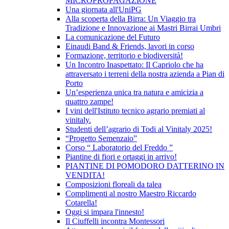
MICROPROPAGAZIONE
Una giornata all'UniPG
Alla scoperta della Birra: Un Viaggio tra
Tradizione e Innovazione ai Mastri Birrai Umbri
La comunicazione del Futuro
Einaudi Band & Friends, lavori in corso
Formazione, territorio e biodiversità!
Un Incontro Inaspettato: Il Capriolo che ha
attraversato i terreni della nostra azienda a Pian di
Porto
Un’esperienza unica tra natura e amicizia a
quattro zampe!
I vini dell'Istituto tecnico agrario premiati al
vinitaly.
Studenti dell’agrario di Todi al Vinitaly 2025!
“Progetto Semenzaio”
Corso “ Laboratorio del Freddo ”
Piantine di fiori e ortaggi in arrivo!
PIANTINE DI POMODORO DATTERINO IN
VENDITA!
Composizioni floreali da talea
Complimenti al nostro Maestro Riccardo
Cotarella!
Oggi si impara l'innesto!
Il Ciuffelli incontra Montessori