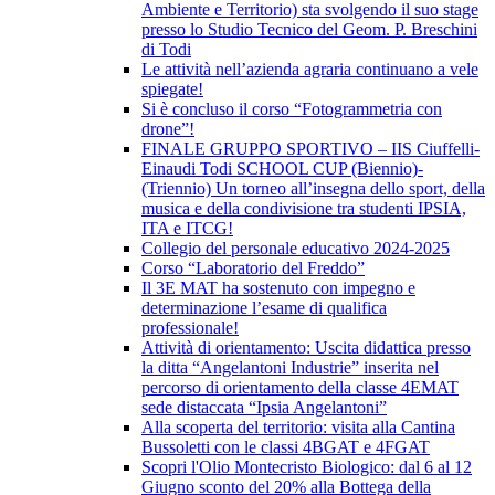
Ambiente e Territorio) sta svolgendo il suo stage
presso lo Studio Tecnico del Geom. P. Breschini
di Todi
Le attività nell’azienda agraria continuano a vele
spiegate!
Si è concluso il corso “Fotogrammetria con
drone”!
FINALE GRUPPO SPORTIVO – IIS Ciuffelli-
Einaudi Todi SCHOOL CUP (Biennio)-
(Triennio) Un torneo all’insegna dello sport, della
musica e della condivisione tra studenti IPSIA,
ITA e ITCG!
Collegio del personale educativo 2024-2025
Corso “Laboratorio del Freddo”
Il 3E MAT ha sostenuto con impegno e
determinazione l’esame di qualifica
professionale!
Attività di orientamento: Uscita didattica presso
la ditta “Angelantoni Industrie” inserita nel
percorso di orientamento della classe 4EMAT
sede distaccata “Ipsia Angelantoni”
Alla scoperta del territorio: visita alla Cantina
Bussoletti con le classi 4BGAT e 4FGAT
Scopri l'Olio Montecristo Biologico: dal 6 al 12
Giugno sconto del 20% alla Bottega della