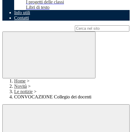
I progetti delle classi
Libri di testo
Info utili
Contatti
Campo di ricerca per le pagine del sito
Home
>
Novità
>
Le notizie
>
CONVOCAZIONE Collegio dei docenti