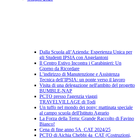
Dalla Scuola all’Azienda: Esperienza Unica per
gli Studenti IPSIA con Angelantoni
Il Centro Estivo Incontra i Carabinieri: Un
Giorno da Ricordare
L’indirizzo di Manutenzione e Assistenza
Tecnica dell’IPSIA: un ponte verso il lavoro
Visita di una delegazione nell'ambito del progetto
BUMBLE-NAP
PCTO presso l'agenzia viaggi
TRAVELVILLAGE di Todi
Un tuffo nel mondo dei pony: mattinata speciale
al campo scuola dell'Istituto Agrario
La Forza della Terra: Grande Raccolto di Favino
Bianco!
Cena di fine anno 5A_CAT 2024/25
PCTO di Aichia Chebbi 4a_CAT (Costruzioni,