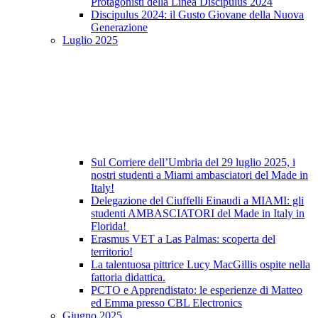
Protagonisti della Linea Discipulus 2024
Discipulus 2024: il Gusto Giovane della Nuova
Generazione
Luglio 2025
Sul Corriere dell’Umbria del 29 luglio 2025, i
nostri studenti a Miami ambasciatori del Made in
Italy!
Delegazione del Ciuffelli Einaudi a MIAMI: gli
studenti AMBASCIATORI del Made in Italy in
Florida!
Erasmus VET a Las Palmas: scoperta del
territorio!
La talentuosa pittrice Lucy MacGillis ospite nella
fattoria didattica.
PCTO e Apprendistato: le esperienze di Matteo
ed Emma presso CBL Electronics
Giugno 2025