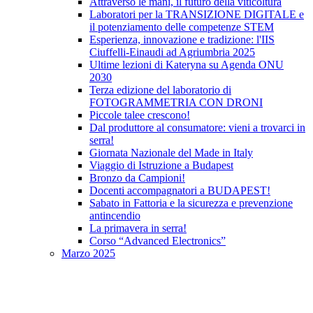
Attraverso le mani, il futuro della viticoltura
Laboratori per la TRANSIZIONE DIGITALE e
il potenziamento delle competenze STEM
Esperienza, innovazione e tradizione: l'IIS
Ciuffelli-Einaudi ad Agriumbria 2025
Ultime lezioni di Kateryna su Agenda ONU
2030
Terza edizione del laboratorio di
FOTOGRAMMETRIA CON DRONI
Piccole talee crescono!
Dal produttore al consumatore: vieni a trovarci in
serra!
Giornata Nazionale del Made in Italy
Viaggio di Istruzione a Budapest
Bronzo da Campioni!
Docenti accompagnatori a BUDAPEST!
Sabato in Fattoria e la sicurezza e prevenzione
antincendio
La primavera in serra!
Corso “Advanced Electronics”
Marzo 2025