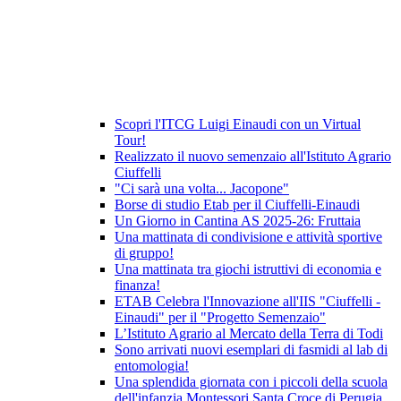
Scopri l'ITCG Luigi Einaudi con un Virtual
Tour!
Realizzato il nuovo semenzaio all'Istituto Agrario
Ciuffelli
"Ci sarà una volta... Jacopone"
Borse di studio Etab per il Ciuffelli-Einaudi
Un Giorno in Cantina AS 2025-26: Fruttaia
Una mattinata di condivisione e attività sportive
di gruppo!
Una mattinata tra giochi istruttivi di economia e
finanza!
ETAB Celebra l'Innovazione all'IIS "Ciuffelli -
Einaudi" per il "Progetto Semenzaio"
L’Istituto Agrario al Mercato della Terra di Todi
Sono arrivati nuovi esemplari di fasmidi al lab di
entomologia!
Una splendida giornata con i piccoli della scuola
dell'infanzia Montessori Santa Croce di Perugia