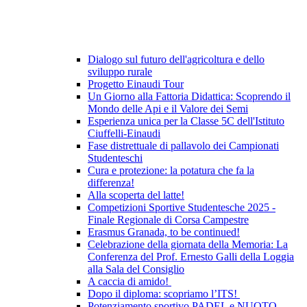
Dialogo sul futuro dell'agricoltura e dello
sviluppo rurale
Progetto Einaudi Tour
Un Giorno alla Fattoria Didattica: Scoprendo il
Mondo delle Api e il Valore dei Semi
Esperienza unica per la Classe 5C dell'Istituto
Ciuffelli-Einaudi
Fase distrettuale di pallavolo dei Campionati
Studenteschi
Cura e protezione: la potatura che fa la
differenza!
Alla scoperta del latte!
Competizioni Sportive Studentesche 2025 -
Finale Regionale di Corsa Campestre
Erasmus Granada, to be continued!
Celebrazione della giornata della Memoria: La
Conferenza del Prof. Ernesto Galli della Loggia
alla Sala del Consiglio
A caccia di amido!
Dopo il diploma: scopriamo l’ITS!
Potenziamento sportivo PADEL e NUOTO