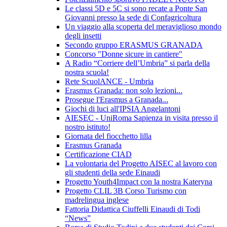
Le classi 5D e 5C si sono recate a Ponte San
Giovanni presso la sede di Confagricoltura
Un viaggio alla scoperta del meraviglioso mondo
degli insetti
Secondo gruppo ERASMUS GRANADA
Concorso "Donne sicure in cantiere"
A Radio “Corriere dell’Umbria” si parla della
nostra scuola!
Rete ScuolANCE - Umbria
Erasmus Granada: non solo lezioni...
Prosegue l'Erasmus a Granada...
Giochi di luci all'IPSIA Angelantoni
AIESEC - UniRoma Sapienza in visita presso il
nostro istituto!
Giornata del fiocchetto lilla
Erasmus Granada
Certificazione CIAD
La volontaria del Progetto AISEC al lavoro con
gli studenti della sede Einaudi
Progetto Youth4Impact con la nostra Kateryna
Progetto CLIL 3B Corso Turismo con
madrelingua inglese
Fattoria Didattica Ciuffelli Einaudi di Todi
“News”