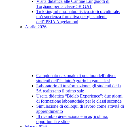
Visita didattica alle Cantine Lungarotti di
Torgiano per la classe 5B GAT
Trekking urbano-naturalistico-storico-culturale:
un’esperienza formativa per gli studenti
dell’IPSIA Angelantoni
Aprile 2026
Campionato nazionale di potatura dell’olivo:
studenti dell’Istituto Agrario in gara a Jesi
Laboratorio di trasformazione: gli studenti della
5A realizzano il primo sale
Uscita didattica “Biolab Experience”: due giorni
di formazione laboratoriale per le classi seconde
Simulazione di colloqui di lavoro come attività di
apprendimento
Il ricambio generazionale in agricoltura:
opportunità e sfide
Marzo 2026