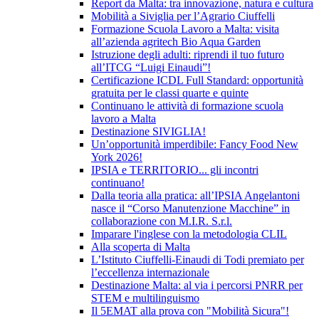
Report da Malta: tra innovazione, natura e cultura
Mobilità a Siviglia per l’Agrario Ciuffelli
Formazione Scuola Lavoro a Malta: visita
all’azienda agritech Bio Aqua Garden
Istruzione degli adulti: riprendi il tuo futuro
all’ITCG “Luigi Einaudi”!
Certificazione ICDL Full Standard: opportunità
gratuita per le classi quarte e quinte
Continuano le attività di formazione scuola
lavoro a Malta
Destinazione SIVIGLIA!
Un’opportunità imperdibile: Fancy Food New
York 2026!
IPSIA e TERRITORIO... gli incontri
continuano!
Dalla teoria alla pratica: all’IPSIA Angelantoni
nasce il “Corso Manutenzione Macchine” in
collaborazione con M.I.R. S.r.l.
Imparare l'inglese con la metodologia CLIL
Alla scoperta di Malta
L’Istituto Ciuffelli-Einaudi di Todi premiato per
l’eccellenza internazionale
Destinazione Malta: al via i percorsi PNRR per
STEM e multilinguismo
Il 5EMAT alla prova con "Mobilità Sicura"!