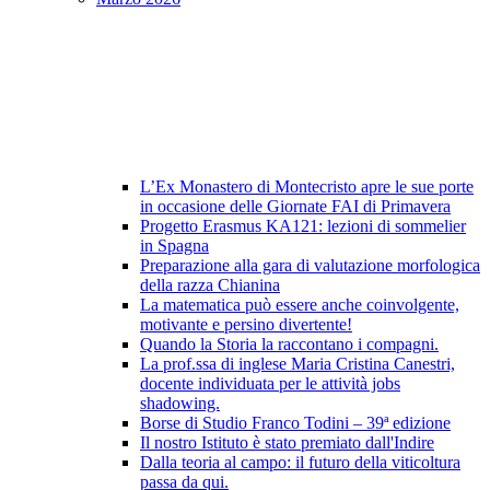
L’Ex Monastero di Montecristo apre le sue porte
in occasione delle Giornate FAI di Primavera
Progetto Erasmus KA121: lezioni di sommelier
in Spagna
Preparazione alla gara di valutazione morfologica
della razza Chianina
La matematica può essere anche coinvolgente,
motivante e persino divertente!
Quando la Storia la raccontano i compagni.
La prof.ssa di inglese Maria Cristina Canestri,
docente individuata per le attività jobs
shadowing.
Borse di Studio Franco Todini – 39ª edizione
Il nostro Istituto è stato premiato dall'Indire
Dalla teoria al campo: il futuro della viticoltura
passa da qui.