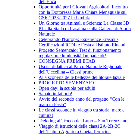
dell'Etica
Opportunità per i Giovani Agricoltori: Incontro
con la Dottoressa Maria Chiara Menaguale sul
CSR 2023-2027 in Umbria
Un Giorno tra Animali e Scienza: La Classe 3D
PT alla Stalla di Casalina e alla Galleria di Storia
Naturale
Celebrando l'Europa: Esperienze Erasmus,
Certificazioni ICDL e Festa all'Istituto Einaudi
Progetto Semenzaio: Test di funzionamento
regolazione luminosità lampade ok!
CONSEGNA PREMI ETAB
Uscita didattica al Parco Naturale Regionale
dell’Uccellina – Classi prime
Alla scoperta delle bellezze del litorale laziale
PROGETTO SEMENZAIO
Open day: la scuola per adulti
Sabato in fattoria!
Avvio del secondo anno del progetto “Con le
mani in Pasta”
Le classi seconde in viaggio tra storia, mare e
cultura!
Trekking al Trocco del Lupo – San Terenziano
Viaggio di istruzioni delle classi 2A-2B-2C
dell’Istituto Agrario a Gaeta-Terracina