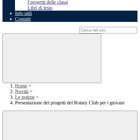
I progetti delle classi
Libri di testo
Info utili
Contatti
Campo di ricerca per le pagine del sito
Home
>
Novità
>
Le notizie
>
Presentazione dei progetti del Rotary Club per i giovani