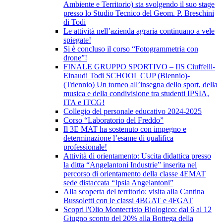
Ambiente e Territorio) sta svolgendo il suo stage
presso lo Studio Tecnico del Geom. P. Breschini
di Todi
Le attività nell’azienda agraria continuano a vele
spiegate!
Si è concluso il corso “Fotogrammetria con
drone”!
FINALE GRUPPO SPORTIVO – IIS Ciuffelli-
Einaudi Todi SCHOOL CUP (Biennio)-
(Triennio) Un torneo all’insegna dello sport, della
musica e della condivisione tra studenti IPSIA,
ITA e ITCG!
Collegio del personale educativo 2024-2025
Corso “Laboratorio del Freddo”
Il 3E MAT ha sostenuto con impegno e
determinazione l’esame di qualifica
professionale!
Attività di orientamento: Uscita didattica presso
la ditta “Angelantoni Industrie” inserita nel
percorso di orientamento della classe 4EMAT
sede distaccata “Ipsia Angelantoni”
Alla scoperta del territorio: visita alla Cantina
Bussoletti con le classi 4BGAT e 4FGAT
Scopri l'Olio Montecristo Biologico: dal 6 al 12
Giugno sconto del 20% alla Bottega della