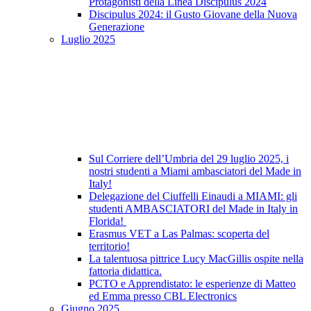
Protagonisti della Linea Discipulus 2024
Discipulus 2024: il Gusto Giovane della Nuova
Generazione
Luglio 2025
Sul Corriere dell’Umbria del 29 luglio 2025, i
nostri studenti a Miami ambasciatori del Made in
Italy!
Delegazione del Ciuffelli Einaudi a MIAMI: gli
studenti AMBASCIATORI del Made in Italy in
Florida!
Erasmus VET a Las Palmas: scoperta del
territorio!
La talentuosa pittrice Lucy MacGillis ospite nella
fattoria didattica.
PCTO e Apprendistato: le esperienze di Matteo
ed Emma presso CBL Electronics
Giugno 2025