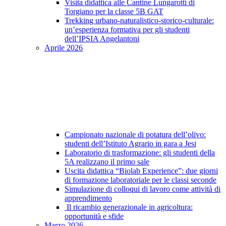
Visita didattica alle Cantine Lungarotti di
Torgiano per la classe 5B GAT
Trekking urbano-naturalistico-storico-culturale:
un’esperienza formativa per gli studenti
dell’IPSIA Angelantoni
Aprile 2026
Campionato nazionale di potatura dell’olivo:
studenti dell’Istituto Agrario in gara a Jesi
Laboratorio di trasformazione: gli studenti della
5A realizzano il primo sale
Uscita didattica “Biolab Experience”: due giorni
di formazione laboratoriale per le classi seconde
Simulazione di colloqui di lavoro come attività di
apprendimento
Il ricambio generazionale in agricoltura:
opportunità e sfide
Marzo 2026