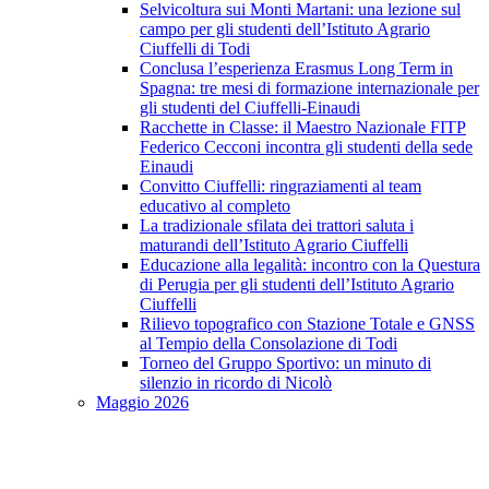
Selvicoltura sui Monti Martani: una lezione sul
campo per gli studenti dell’Istituto Agrario
Ciuffelli di Todi
Conclusa l’esperienza Erasmus Long Term in
Spagna: tre mesi di formazione internazionale per
gli studenti del Ciuffelli-Einaudi
Racchette in Classe: il Maestro Nazionale FITP
Federico Cecconi incontra gli studenti della sede
Einaudi
Convitto Ciuffelli: ringraziamenti al team
educativo al completo
La tradizionale sfilata dei trattori saluta i
maturandi dell’Istituto Agrario Ciuffelli
Educazione alla legalità: incontro con la Questura
di Perugia per gli studenti dell’Istituto Agrario
Ciuffelli
Rilievo topografico con Stazione Totale e GNSS
al Tempio della Consolazione di Todi
Torneo del Gruppo Sportivo: un minuto di
silenzio in ricordo di Nicolò
Maggio 2026