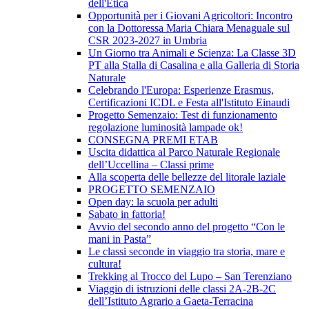
dell'Etica
Opportunità per i Giovani Agricoltori: Incontro
con la Dottoressa Maria Chiara Menaguale sul
CSR 2023-2027 in Umbria
Un Giorno tra Animali e Scienza: La Classe 3D
PT alla Stalla di Casalina e alla Galleria di Storia
Naturale
Celebrando l'Europa: Esperienze Erasmus,
Certificazioni ICDL e Festa all'Istituto Einaudi
Progetto Semenzaio: Test di funzionamento
regolazione luminosità lampade ok!
CONSEGNA PREMI ETAB
Uscita didattica al Parco Naturale Regionale
dell’Uccellina – Classi prime
Alla scoperta delle bellezze del litorale laziale
PROGETTO SEMENZAIO
Open day: la scuola per adulti
Sabato in fattoria!
Avvio del secondo anno del progetto “Con le
mani in Pasta”
Le classi seconde in viaggio tra storia, mare e
cultura!
Trekking al Trocco del Lupo – San Terenziano
Viaggio di istruzioni delle classi 2A-2B-2C
dell’Istituto Agrario a Gaeta-Terracina