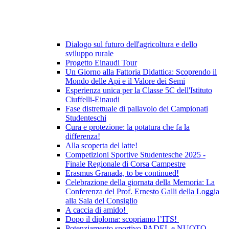
Dialogo sul futuro dell'agricoltura e dello
sviluppo rurale
Progetto Einaudi Tour
Un Giorno alla Fattoria Didattica: Scoprendo il
Mondo delle Api e il Valore dei Semi
Esperienza unica per la Classe 5C dell'Istituto
Ciuffelli-Einaudi
Fase distrettuale di pallavolo dei Campionati
Studenteschi
Cura e protezione: la potatura che fa la
differenza!
Alla scoperta del latte!
Competizioni Sportive Studentesche 2025 -
Finale Regionale di Corsa Campestre
Erasmus Granada, to be continued!
Celebrazione della giornata della Memoria: La
Conferenza del Prof. Ernesto Galli della Loggia
alla Sala del Consiglio
A caccia di amido!
Dopo il diploma: scopriamo l’ITS!
Potenziamento sportivo PADEL e NUOTO