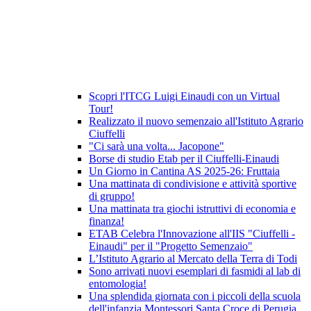
Scopri l'ITCG Luigi Einaudi con un Virtual
Tour!
Realizzato il nuovo semenzaio all'Istituto Agrario
Ciuffelli
"Ci sarà una volta... Jacopone"
Borse di studio Etab per il Ciuffelli-Einaudi
Un Giorno in Cantina AS 2025-26: Fruttaia
Una mattinata di condivisione e attività sportive
di gruppo!
Una mattinata tra giochi istruttivi di economia e
finanza!
ETAB Celebra l'Innovazione all'IIS "Ciuffelli -
Einaudi" per il "Progetto Semenzaio"
L’Istituto Agrario al Mercato della Terra di Todi
Sono arrivati nuovi esemplari di fasmidi al lab di
entomologia!
Una splendida giornata con i piccoli della scuola
dell'infanzia Montessori Santa Croce di Perugia