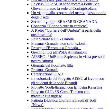
Le classi 5D e 5C si sono recate a Ponte San
Giovanni presso la sede di Confagricoltura
Un viaggio alla scoperta del meraviglioso mondo
degli insetti
Secondo gruppo ERASMUS GRANADA
Concorso "Donne sicure in cantiere"
A Radio “Corriere dell’Umbria” si parla della
nostra scuola!
Rete ScuolANCE - Umbria
Erasmus Granada: non solo lezioni...
Prosegue l'Erasmus a Granada...
Giochi di luci all'IPSIA Angelantoni
AIESEC - UniRoma Sapienza in visita presso il
nostro istituto!
Giornata del fiocchetto lilla
Erasmus Granada
Certificazione CIAD
La volontaria del Progetto AISEC al lavoro con
gli studenti della sede Einaudi
Progetto Youth4Impact con la nostra Kateryna
Progetto CLIL 3B Corso Turismo con
madrelingua inglese
Fattoria Didattica Ciuffelli Einaudi di Todi
“News”