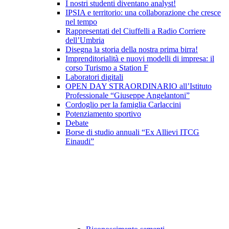
I nostri studenti diventano analyst!
IPSIA e territorio: una collaborazione che cresce
nel tempo
Rappresentati del Ciuffelli a Radio Corriere
dell’Umbria
Disegna la storia della nostra prima birra!
Imprenditorialità e nuovi modelli di impresa: il
corso Turismo a Station F
Laboratori digitali
OPEN DAY STRAORDINARIO all’Istituto
Professionale “Giuseppe Angelantoni”
Cordoglio per la famiglia Carlaccini
Potenziamento sportivo
Debate
Borse di studio annuali “Ex Allievi ITCG
Einaudi”