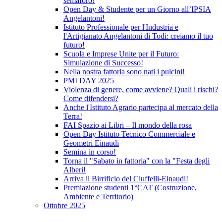
semaforo!
Open Day & Studente per un Giorno all’IPSIA
Angelantoni!
Istituto Professionale per l'Industria e
l'Artigianato Angelantoni di Todi: creiamo il tuo
futuro!
Scuola e Imprese Unite per il Futuro:
Simulazione di Successo!
Nella nostra fattoria sono nati i pulcini!
PMI DAY 2025
Violenza di genere, come avviene? Quali i rischi?
Come difendersi?
Anche l'Istituto Agrario partecipa al mercato della
Terra!
FAI Spazio ai Libri – Il mondo della rosa
Open Day Istituto Tecnico Commerciale e
Geometri Einaudi
Semina in corso!
Torna il "Sabato in fattoria" con la "Festa degli
Alberi!
Arriva il Birrificio del Ciuffelli-Einaudi!
Premiazione studenti 1°CAT (Costruzione,
Ambiente e Territorio)
Ottobre 2025