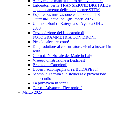
Attraverso le mani, il futuro della viticoltura
Laboratori per la TRANSIZIONE DIGITALE e
il potenziamento delle competenze STEM
Esperienza, innovazione e tradizione: l'IIS
Ciuffelli-Einaudi ad Agriumbria 2025
Ultime lezioni di Kateryna su Agenda ONU
2030
Terza edizione del laboratorio di
FOTOGRAMMETRIA CON DRONI
Piccole talee crescono!
Dal produttore al consumatore: vieni a trovarci in
serra!
Giornata Nazionale del Made in Italy
Viaggio di Istruzione a Budapest
Bronzo da Campioni!
Docenti accompagnatori a BUDAPEST!
Sabato in Fattoria e la sicurezza e prevenzione
antincendio
La primavera in serra!
Corso “Advanced Electronics”
Marzo 2025