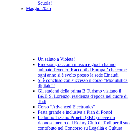
Scuola!
Maggio 2025
Un saluto a Violeta!
Emozioni, racconti musica e giochi hanno
animato l'evento ‘Racconti d'Europa!’ che come
ogni anno si è svolto presso la sede Einaudi
Si è concluso con successo il corso “Modulistica
digitale”!
Gli studenti della prima B Turismo visitano il
B&B S. Lorenzo, residenza d'epoca nel cuore di
Todi
Corso “Advanced Electronics”
Festa grande e inclusiva a Pian di Porto!
L'alunno Tiziano Proietti (3BC) riceve un
riconoscimento dal Rotary Club di Todi per il suo
contributo nel Concorso su Legalità e Cultura