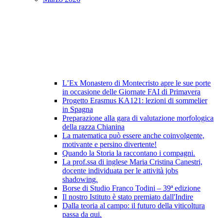
L’Ex Monastero di Montecristo apre le sue porte
in occasione delle Giornate FAI di Primavera
Progetto Erasmus KA121: lezioni di sommelier
in Spagna
Preparazione alla gara di valutazione morfologica
della razza Chianina
La matematica può essere anche coinvolgente,
motivante e persino divertente!
Quando la Storia la raccontano i compagni.
La prof.ssa di inglese Maria Cristina Canestri,
docente individuata per le attività jobs
shadowing.
Borse di Studio Franco Todini – 39ª edizione
Il nostro Istituto è stato premiato dall'Indire
Dalla teoria al campo: il futuro della viticoltura
passa da qui.