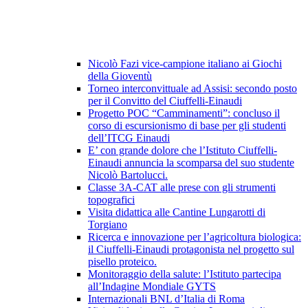
Nicolò Fazi vice-campione italiano ai Giochi
della Gioventù
Torneo interconvittuale ad Assisi: secondo posto
per il Convitto del Ciuffelli-Einaudi
Progetto POC “Camminamenti”: concluso il
corso di escursionismo di base per gli studenti
dell’ITCG Einaudi
E’ con grande dolore che l’Istituto Ciuffelli-
Einaudi annuncia la scomparsa del suo studente
Nicolò Bartolucci.
Classe 3A-CAT alle prese con gli strumenti
topografici
Visita didattica alle Cantine Lungarotti di
Torgiano
Ricerca e innovazione per l’agricoltura biologica:
il Ciuffelli-Einaudi protagonista nel progetto sul
pisello proteico.
Monitoraggio della salute: l’Istituto partecipa
all’Indagine Mondiale GYTS
Internazionali BNL d’Italia di Roma