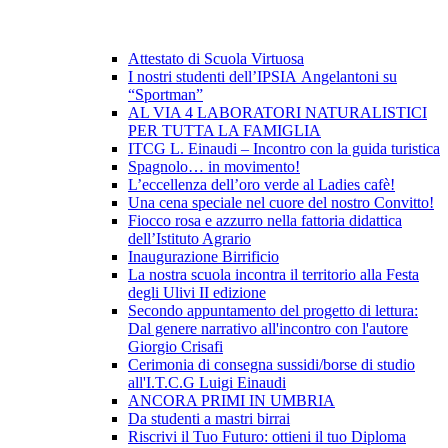
Attestato di Scuola Virtuosa
I nostri studenti dell’IPSIA Angelantoni su
“Sportman”
AL VIA 4 LABORATORI NATURALISTICI
PER TUTTA LA FAMIGLIA
ITCG L. Einaudi – Incontro con la guida turistica
Spagnolo… in movimento!
L’eccellenza dell’oro verde al Ladies cafè!
Una cena speciale nel cuore del nostro Convitto!
Fiocco rosa e azzurro nella fattoria didattica
dell’Istituto Agrario
Inaugurazione Birrificio
La nostra scuola incontra il territorio alla Festa
degli Ulivi II edizione
Secondo appuntamento del progetto di lettura:
Dal genere narrativo all'incontro con l'autore
Giorgio Crisafi
Cerimonia di consegna sussidi/borse di studio
all'I.T.C.G Luigi Einaudi
ANCORA PRIMI IN UMBRIA
Da studenti a mastri birrai
Riscrivi il Tuo Futuro: ottieni il tuo Diploma