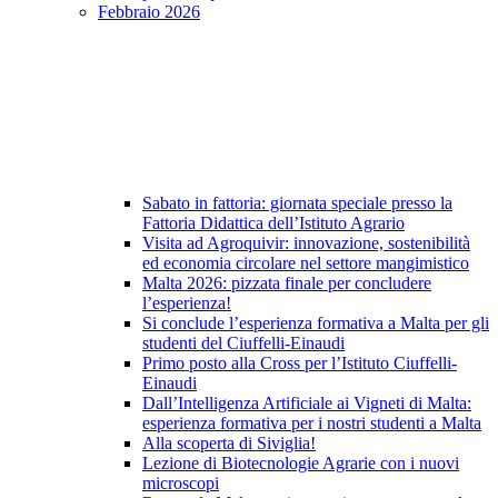
Febbraio 2026
Sabato in fattoria: giornata speciale presso la
Fattoria Didattica dell’Istituto Agrario
Visita ad Agroquivir: innovazione, sostenibilità
ed economia circolare nel settore mangimistico
Malta 2026: pizzata finale per concludere
l’esperienza!
Si conclude l’esperienza formativa a Malta per gli
studenti del Ciuffelli-Einaudi
Primo posto alla Cross per l’Istituto Ciuffelli-
Einaudi
Dall’Intelligenza Artificiale ai Vigneti di Malta:
esperienza formativa per i nostri studenti a Malta
Alla scoperta di Siviglia!
Lezione di Biotecnologie Agrarie con i nuovi
microscopi