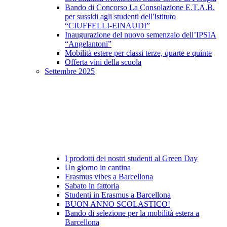
Bando di Concorso La Consolazione E.T.A.B.
per sussidi agli studenti dell'Istituto
“CIUFFELLI-EINAUDI”
Inaugurazione del nuovo semenzaio dell’IPSIA
“Angelantoni”
Mobilità estere per classi terze, quarte e quinte
Offerta vini della scuola
Settembre 2025
I prodotti dei nostri studenti al Green Day
Un giorno in cantina
Erasmus vibes a Barcellona
Sabato in fattoria
Studenti in Erasmus a Barcellona
BUON ANNO SCOLASTICO!
Bando di selezione per la mobilità estera a
Barcellona