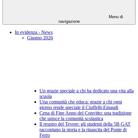
Menu di
navigazione
In evidenza - News
Giugno 2026
Un grazie speciale a chi ha dedicato una vita alla
scuola
Una comunità che educa: grazie a chi ogni
giorno rende speciale il Ciuffelli-Einaudi
Cena di Fine Anno del Convitto: una tradizione
che unisce la comunità scolastica
Il respiro del Tevere: gli studenti della 5B GAT
raccontano la storia e la rinascita del Ponte di
Ferro