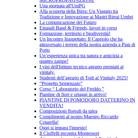
MICROPROPAGAZIONE
Una giornata all'UniPG
Alla scoperta della Birra: Un Viaggio tra
Tradizione e Innovazione ai Mastri Birrai Umbri
La comunicazione del Futuro
Einaudi Band & Friends, lavori in corso
Formazione, territorio e biodiversità!
Un Incontro Inaspettato: Il Capriolo che ha
attraversato i terreni della nostra azienda a Pian di
Porto
Un’esperienza unica tra natura e amicizia a
quattro zampe!
I vini dell'Istituto tecnico agrario premiati al
vinitaly.
Studenti dell’agrario di Todi al Vinitaly 2025!
“Progetto Semenzaio”
Corso “ Laboratorio del Freddo ”
Piantine di fiori e ortaggi in arrivo!
PIANTINE DI POMODORO DATTERINO IN
VENDITA!
Composizioni floreali da talea
Complimenti al nostro Maestro Riccardo
Cotarella!
Oggi si impara l'innesto!
Il Ciuffelli incontra Montessori