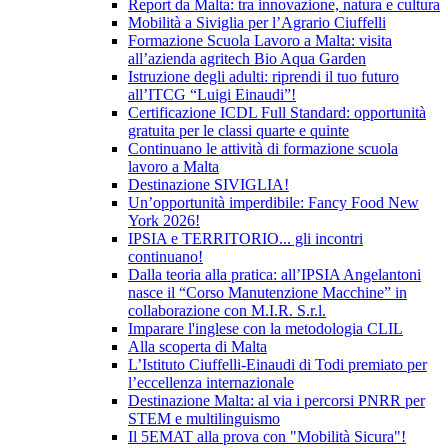
Report da Malta: tra innovazione, natura e cultura
Mobilità a Siviglia per l’Agrario Ciuffelli
Formazione Scuola Lavoro a Malta: visita
all’azienda agritech Bio Aqua Garden
Istruzione degli adulti: riprendi il tuo futuro
all’ITCG “Luigi Einaudi”!
Certificazione ICDL Full Standard: opportunità
gratuita per le classi quarte e quinte
Continuano le attività di formazione scuola
lavoro a Malta
Destinazione SIVIGLIA!
Un’opportunità imperdibile: Fancy Food New
York 2026!
IPSIA e TERRITORIO... gli incontri
continuano!
Dalla teoria alla pratica: all’IPSIA Angelantoni
nasce il “Corso Manutenzione Macchine” in
collaborazione con M.I.R. S.r.l.
Imparare l'inglese con la metodologia CLIL
Alla scoperta di Malta
L’Istituto Ciuffelli-Einaudi di Todi premiato per
l’eccellenza internazionale
Destinazione Malta: al via i percorsi PNRR per
STEM e multilinguismo
Il 5EMAT alla prova con "Mobilità Sicura"!