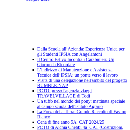
Dalla Scuola all’Azienda: Esperienza Unica per
gli Studenti IPSIA con Angelantoni
Il Centro Estivo Incontra i Carabinieri: Un
Giorno da Ricordare
L’indirizzo di Manutenzione e Assistenza
Tecnica dell’IPSIA: un ponte verso il lavoro
Visita di una delegazione nell'ambito del progetto
BUMBLE-NAP
PCTO presso l'agenzia viaggi
TRAVELVILLAGE di Todi
Un tuffo nel mondo dei pony: mattinata speciale
al campo scuola dell'Istituto Agrario
La Forza della Terra: Grande Raccolto di Favino
Bianco!
Cena di fine anno 5A_CAT 2024/25
PCTO di Aichia Chebbi 4a_CAT (Costruzioni,