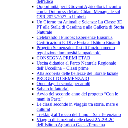
dell'Etica
Opportunità per i Giovani Agricoltori: Incontro
con la Dottoressa Maria Chiara Menaguale sul
CSR 2023-2027 in Umbria
Un Giorno tra Animali e Scienza: La Classe 3D
PT alla Stalla di Casalina e alla Galleria di Storia
Naturale
Celebrando l'Europa: Esperienze Erasmus,
Certificazioni ICDL e Festa all'Istituto Einaudi
Progetto Semenzaio: Test di funzionamento
regolazione luminosità lampade ok!
CONSEGNA PREMI ETAB
Uscita didattica al Parco Naturale Regionale
dell’Uccellina – Classi prime
Alla scoperta delle bellezze del litorale laziale
PROGETTO SEMENZAIO
Open day: la scuola per adulti
Sabato in fattoria!
Avvio del secondo anno del progetto “Con le
mani in Pasta”
Le classi seconde in viaggio tra storia, mare e
cultura!
Trekking al Trocco del Lupo – San Terenziano
Viaggio di istruzioni delle classi 2A-2B-2C
dell’Istituto Agrario a Gaeta-Terracina