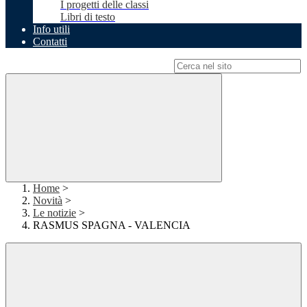
I progetti delle classi
Libri di testo
Info utili
Contatti
Campo di ricerca per le pagine del sito
Home
>
Novità
>
Le notizie
>
RASMUS SPAGNA - VALENCIA