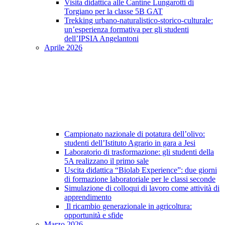
Visita didattica alle Cantine Lungarotti di
Torgiano per la classe 5B GAT
Trekking urbano-naturalistico-storico-culturale:
un’esperienza formativa per gli studenti
dell’IPSIA Angelantoni
Aprile 2026
Campionato nazionale di potatura dell’olivo:
studenti dell’Istituto Agrario in gara a Jesi
Laboratorio di trasformazione: gli studenti della
5A realizzano il primo sale
Uscita didattica “Biolab Experience”: due giorni
di formazione laboratoriale per le classi seconde
Simulazione di colloqui di lavoro come attività di
apprendimento
Il ricambio generazionale in agricoltura:
opportunità e sfide
Marzo 2026