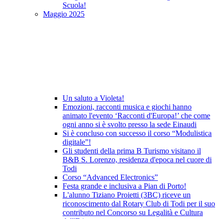
Scuola!
Maggio 2025
Un saluto a Violeta!
Emozioni, racconti musica e giochi hanno
animato l'evento ‘Racconti d'Europa!’ che come
ogni anno si è svolto presso la sede Einaudi
Si è concluso con successo il corso “Modulistica
digitale”!
Gli studenti della prima B Turismo visitano il
B&B S. Lorenzo, residenza d'epoca nel cuore di
Todi
Corso “Advanced Electronics”
Festa grande e inclusiva a Pian di Porto!
L'alunno Tiziano Proietti (3BC) riceve un
riconoscimento dal Rotary Club di Todi per il suo
contributo nel Concorso su Legalità e Cultura