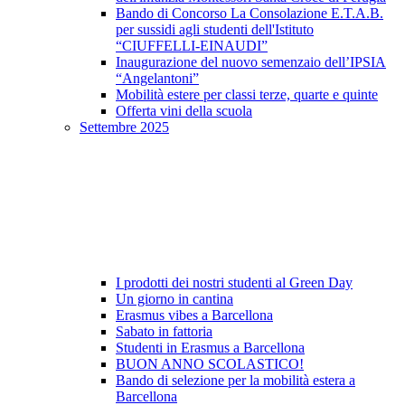
Bando di Concorso La Consolazione E.T.A.B.
per sussidi agli studenti dell'Istituto
“CIUFFELLI-EINAUDI”
Inaugurazione del nuovo semenzaio dell’IPSIA
“Angelantoni”
Mobilità estere per classi terze, quarte e quinte
Offerta vini della scuola
Settembre 2025
I prodotti dei nostri studenti al Green Day
Un giorno in cantina
Erasmus vibes a Barcellona
Sabato in fattoria
Studenti in Erasmus a Barcellona
BUON ANNO SCOLASTICO!
Bando di selezione per la mobilità estera a
Barcellona