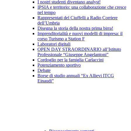
I nostri studenti diventano analyst!
IPSIA e territorio: una collaborazione che cresce
nel tempo
Rappresentati del Ciuffelli a Radio Corriere
dell’Umbria
Disegna la storia della nostra prima birra!
Imprenditorialità e nuovi modelli di impresa: il
corso Turismo a Station F
Laboratori digitali
OPEN DAY STRAORDINARIO all’Istituto
Professionale “Giuseppe Angelantoni”
Cordoglio per la famiglia Carlaccini
Potenziamento sportivo
Debate
Borse di studio annuali “Ex Allievi ITCG
Einaudi”