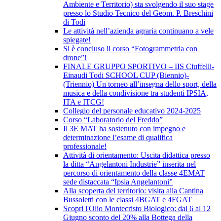
Ambiente e Territorio) sta svolgendo il suo stage
presso lo Studio Tecnico del Geom. P. Breschini
di Todi
Le attività nell’azienda agraria continuano a vele
spiegate!
Si è concluso il corso “Fotogrammetria con
drone”!
FINALE GRUPPO SPORTIVO – IIS Ciuffelli-
Einaudi Todi SCHOOL CUP (Biennio)-
(Triennio) Un torneo all’insegna dello sport, della
musica e della condivisione tra studenti IPSIA,
ITA e ITCG!
Collegio del personale educativo 2024-2025
Corso “Laboratorio del Freddo”
Il 3E MAT ha sostenuto con impegno e
determinazione l’esame di qualifica
professionale!
Attività di orientamento: Uscita didattica presso
la ditta “Angelantoni Industrie” inserita nel
percorso di orientamento della classe 4EMAT
sede distaccata “Ipsia Angelantoni”
Alla scoperta del territorio: visita alla Cantina
Bussoletti con le classi 4BGAT e 4FGAT
Scopri l'Olio Montecristo Biologico: dal 6 al 12
Giugno sconto del 20% alla Bottega della