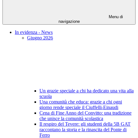
Menu di
navigazione
In evidenza - News
Giugno 2026
Un grazie speciale a chi ha dedicato una vita alla
scuola
Una comunità che educa: grazie a chi ogni
giorno rende speciale il Ciuffelli-Einaudi
Cena di Fine Anno del Convitto: una tradizione
che unisce la comunità scolastica
Il respiro del Tevere: gli studenti della 5B GAT
raccontano la storia e la rinascita del Ponte di
Ferro