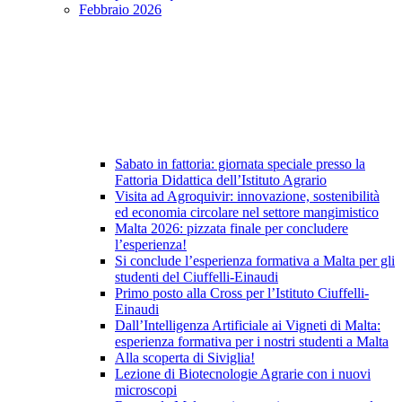
Febbraio 2026
Sabato in fattoria: giornata speciale presso la
Fattoria Didattica dell’Istituto Agrario
Visita ad Agroquivir: innovazione, sostenibilità
ed economia circolare nel settore mangimistico
Malta 2026: pizzata finale per concludere
l’esperienza!
Si conclude l’esperienza formativa a Malta per gli
studenti del Ciuffelli-Einaudi
Primo posto alla Cross per l’Istituto Ciuffelli-
Einaudi
Dall’Intelligenza Artificiale ai Vigneti di Malta:
esperienza formativa per i nostri studenti a Malta
Alla scoperta di Siviglia!
Lezione di Biotecnologie Agrarie con i nuovi
microscopi