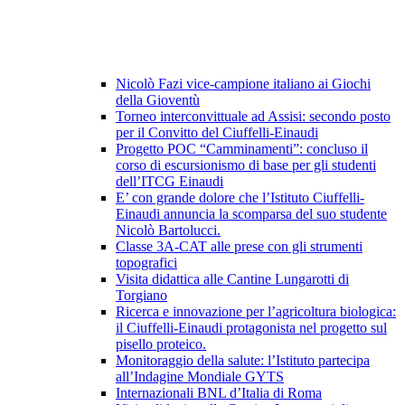
Nicolò Fazi vice-campione italiano ai Giochi
della Gioventù
Torneo interconvittuale ad Assisi: secondo posto
per il Convitto del Ciuffelli-Einaudi
Progetto POC “Camminamenti”: concluso il
corso di escursionismo di base per gli studenti
dell’ITCG Einaudi
E’ con grande dolore che l’Istituto Ciuffelli-
Einaudi annuncia la scomparsa del suo studente
Nicolò Bartolucci.
Classe 3A-CAT alle prese con gli strumenti
topografici
Visita didattica alle Cantine Lungarotti di
Torgiano
Ricerca e innovazione per l’agricoltura biologica:
il Ciuffelli-Einaudi protagonista nel progetto sul
pisello proteico.
Monitoraggio della salute: l’Istituto partecipa
all’Indagine Mondiale GYTS
Internazionali BNL d’Italia di Roma