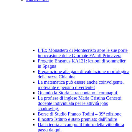
L’Ex Monastero di Montecristo apre le sue porte
in occasione delle Giornate FAI di Primavera
Progetto Erasmus KA121: lezioni di sommelier
in Spagna
Preparazione alla gara di valutazione morfologica
della razza Chianina
La matematica può essere anche coinvolgente,
motivante e persino divertente!
Quando la Storia la raccontano i compagni.
La prof.ssa di inglese Maria Cristina Canestri,
docente individuata per le attività jobs
shadowing.
Borse di Studio Franco Todini – 39ª edizione
Il nostro Istituto è stato premiato dall'Indire
Dalla teoria al campo: il futuro della viticoltura
passa da qui.