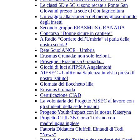
Le classi 5D e 5C si sono recate a Ponte San
Giovanni presso la sede di Confagricoltura
Un viaggio alla scoperta del meraviglioso mondo
degli insetti
Secondo gruppo ERASMUS GRANADA
Concorso "Donne sicure in cantiere"
A Radio “Corriere dell’Umbria” si parla della
nostra scuola!
Rete ScuolANCE - Umbria
Erasmus Granada: non solo lezioni...
Prosegue l'Erasmus a Granada...
Giochi di luci all'IPSIA Angelantoni
AIESEC - UniRoma Sapienza in visita presso il
nostro istituto!
Giornata del fiocchetto lilla
Erasmus Granada
Certificazione CIAD
La volontaria del Progetto AISEC al lavoro con
gli studenti della sede Einaudi
Progetto Youth4Impact con la nostra Kateryna
Progetto CLIL 3B Corso Turismo con
madrelingua inglese
Fattoria Didattica Ciuffelli Einaudi di Todi
“News”