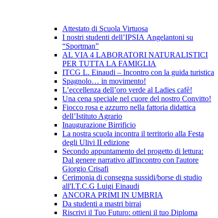
Attestato di Scuola Virtuosa
I nostri studenti dell’IPSIA Angelantoni su
“Sportman”
AL VIA 4 LABORATORI NATURALISTICI
PER TUTTA LA FAMIGLIA
ITCG L. Einaudi – Incontro con la guida turistica
Spagnolo… in movimento!
L’eccellenza dell’oro verde al Ladies cafè!
Una cena speciale nel cuore del nostro Convitto!
Fiocco rosa e azzurro nella fattoria didattica
dell’Istituto Agrario
Inaugurazione Birrificio
La nostra scuola incontra il territorio alla Festa
degli Ulivi II edizione
Secondo appuntamento del progetto di lettura:
Dal genere narrativo all'incontro con l'autore
Giorgio Crisafi
Cerimonia di consegna sussidi/borse di studio
all'I.T.C.G Luigi Einaudi
ANCORA PRIMI IN UMBRIA
Da studenti a mastri birrai
Riscrivi il Tuo Futuro: ottieni il tuo Diploma