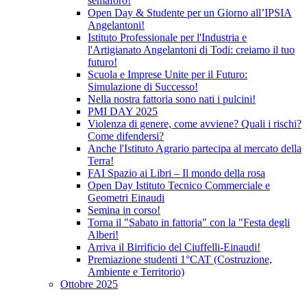
semaforo!
Open Day & Studente per un Giorno all’IPSIA
Angelantoni!
Istituto Professionale per l'Industria e
l'Artigianato Angelantoni di Todi: creiamo il tuo
futuro!
Scuola e Imprese Unite per il Futuro:
Simulazione di Successo!
Nella nostra fattoria sono nati i pulcini!
PMI DAY 2025
Violenza di genere, come avviene? Quali i rischi?
Come difendersi?
Anche l'Istituto Agrario partecipa al mercato della
Terra!
FAI Spazio ai Libri – Il mondo della rosa
Open Day Istituto Tecnico Commerciale e
Geometri Einaudi
Semina in corso!
Torna il "Sabato in fattoria" con la "Festa degli
Alberi!
Arriva il Birrificio del Ciuffelli-Einaudi!
Premiazione studenti 1°CAT (Costruzione,
Ambiente e Territorio)
Ottobre 2025