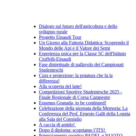
Dialogo sul futuro dell'agricoltura e dello
sviluppo rurale
Progetto Einaudi Tour
Un Giorno alla Fattoria Didattica: Scoprendo il
Mondo delle Api e il Valore dei Semi
Esperienza unica per la Classe 5C dell'Istituto
Ciuffelli-Einaudi
Fase distrettuale di pallavolo dei Campionati
Studenteschi
Cura e protezione: la potatura che fa la
differenza!
Alla scoperta del latte!
Competizioni Sportive Studentesche 2025 -
Finale Regionale di Corsa Campestre
Erasmus Granada, to be continued!
Celebrazione della giornata della Memoria: La
Conferenza del Prof. Ernesto Galli della Loggia
alla Sala del Consiglio
A caccia di amido!
Dopo il diploma: scopriamo l’ITS!
Potenziamento sportivo PADEL e NUOTO