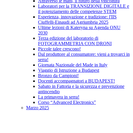
Attraverso le mani, il futuro della viticoltura
Laboratori per la TRANSIZIONE DIGITALE e
il potenziamento delle competenze STEM
Esperienza, innovazione e tradizione: l'IIS
Ciuffelli-Einaudi ad Agriumbria 2025
Ultime lezioni di Kateryna su Agenda ONU
2030
Terza edizione del laboratorio di
FOTOGRAMMETRIA CON DRONI
Piccole talee crescono!
Dal produttore al consumatore: vieni a trovarci in
serra!
Giornata Nazionale del Made in Italy
Viaggio di Istruzione a Budapest
Bronzo da Campioni!
Docenti accompagnatori a BUDAPEST!
Sabato in Fattoria e la sicurezza e prevenzione
antincendio
La primavera in serra!
Corso “Advanced Electronics”
Marzo 2025