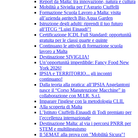
Report da Malta: tra innovazione, natura e cultura
Mobilità a Siviglia per l’Agrario Ciuffelli
Formazione Scuola Lavoro a Malta: visita
all’azienda agritech Bio Aqua Garden
Istruzione degli adulti: riprendi il tuo futuro
all’ITCG “Luigi Einaudi”!
Certificazione ICDL Full Standard: opportunità
gratuita per le classi quarte e quinte
Continuano le attività di formazione scuola
lavoro a Malta
Destinazione SIVIGLIA!
Un’opportunità imperdibile: Fancy Food New
York 2026!
IPSIA e TERRITORIO... gli incontri
continuano!
Dalla teoria alla pratica: all’IPSIA Angelantoni
nasce il “Corso Manutenzione Macchine” in
collaborazione con M.I.R. S.r.l.
Imparare l'inglese con la metodologia CLIL
Alla scoperta di Malta
L’Istituto Ciuffelli-Einaudi di Todi premiato per
l’eccellenza internazionale
Destinazione Malta: al via i percorsi PNRR per
STEM e multilinguismo
Il 5EMAT alla prova con "Mobilità Sicura"!