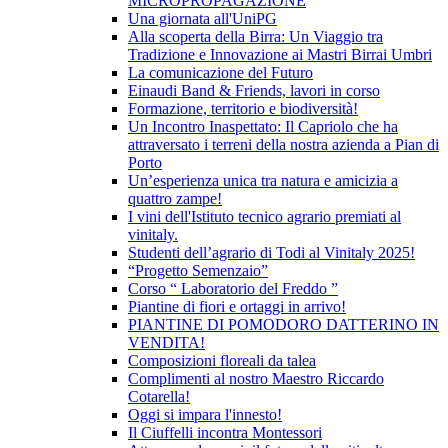
MICROPROPAGAZIONE
Una giornata all'UniPG
Alla scoperta della Birra: Un Viaggio tra
Tradizione e Innovazione ai Mastri Birrai Umbri
La comunicazione del Futuro
Einaudi Band & Friends, lavori in corso
Formazione, territorio e biodiversità!
Un Incontro Inaspettato: Il Capriolo che ha
attraversato i terreni della nostra azienda a Pian di
Porto
Un’esperienza unica tra natura e amicizia a
quattro zampe!
I vini dell'Istituto tecnico agrario premiati al
vinitaly.
Studenti dell’agrario di Todi al Vinitaly 2025!
“Progetto Semenzaio”
Corso “ Laboratorio del Freddo ”
Piantine di fiori e ortaggi in arrivo!
PIANTINE DI POMODORO DATTERINO IN
VENDITA!
Composizioni floreali da talea
Complimenti al nostro Maestro Riccardo
Cotarella!
Oggi si impara l'innesto!
Il Ciuffelli incontra Montessori