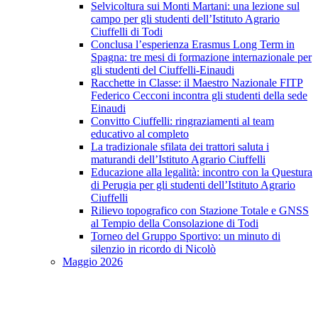
Selvicoltura sui Monti Martani: una lezione sul
campo per gli studenti dell’Istituto Agrario
Ciuffelli di Todi
Conclusa l’esperienza Erasmus Long Term in
Spagna: tre mesi di formazione internazionale per
gli studenti del Ciuffelli-Einaudi
Racchette in Classe: il Maestro Nazionale FITP
Federico Cecconi incontra gli studenti della sede
Einaudi
Convitto Ciuffelli: ringraziamenti al team
educativo al completo
La tradizionale sfilata dei trattori saluta i
maturandi dell’Istituto Agrario Ciuffelli
Educazione alla legalità: incontro con la Questura
di Perugia per gli studenti dell’Istituto Agrario
Ciuffelli
Rilievo topografico con Stazione Totale e GNSS
al Tempio della Consolazione di Todi
Torneo del Gruppo Sportivo: un minuto di
silenzio in ricordo di Nicolò
Maggio 2026