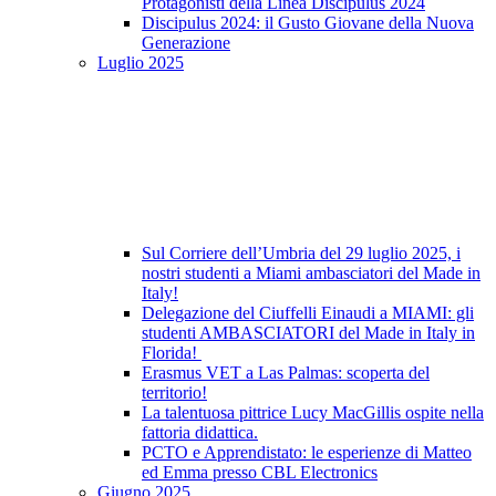
Protagonisti della Linea Discipulus 2024
Discipulus 2024: il Gusto Giovane della Nuova
Generazione
Luglio 2025
Sul Corriere dell’Umbria del 29 luglio 2025, i
nostri studenti a Miami ambasciatori del Made in
Italy!
Delegazione del Ciuffelli Einaudi a MIAMI: gli
studenti AMBASCIATORI del Made in Italy in
Florida!
Erasmus VET a Las Palmas: scoperta del
territorio!
La talentuosa pittrice Lucy MacGillis ospite nella
fattoria didattica.
PCTO e Apprendistato: le esperienze di Matteo
ed Emma presso CBL Electronics
Giugno 2025