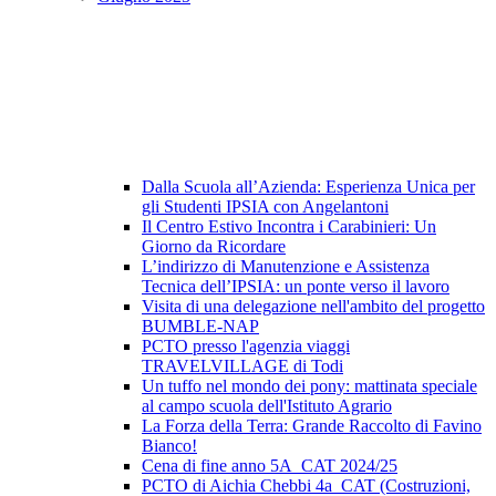
Dalla Scuola all’Azienda: Esperienza Unica per
gli Studenti IPSIA con Angelantoni
Il Centro Estivo Incontra i Carabinieri: Un
Giorno da Ricordare
L’indirizzo di Manutenzione e Assistenza
Tecnica dell’IPSIA: un ponte verso il lavoro
Visita di una delegazione nell'ambito del progetto
BUMBLE-NAP
PCTO presso l'agenzia viaggi
TRAVELVILLAGE di Todi
Un tuffo nel mondo dei pony: mattinata speciale
al campo scuola dell'Istituto Agrario
La Forza della Terra: Grande Raccolto di Favino
Bianco!
Cena di fine anno 5A_CAT 2024/25
PCTO di Aichia Chebbi 4a_CAT (Costruzioni,