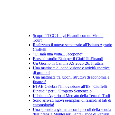
Scopri l'ITCG Luigi Einaudi con un Virtual
Tour!
Realizzato il nuovo semenzaio all'Istituto Agrario
Ciuffelli
"Ci sarà una volta... Jacopone"
Borse di studio Etab per il Ciuffelli-Einaudi
Un Giorno in Cantina AS 2025-26: Fruttaia
Una mattinata di condivisione e attività sportive
di gruppo!
Una mattinata tra giochi istruttivi di economia e
finanza!
ETAB Celebra l'Innovazione all'IIS "Ciuffelli -
Einaudi" per il "Progetto Semenzaio"
L’Istituto Agrario al Mercato della Terra di Todi
Sono arrivati nuovi esemplari di fasmidi al lab di
entomologia!
Una splendida giornata con i piccoli della scuola
dell'infanzia Montessori Santa Croce di Perugia