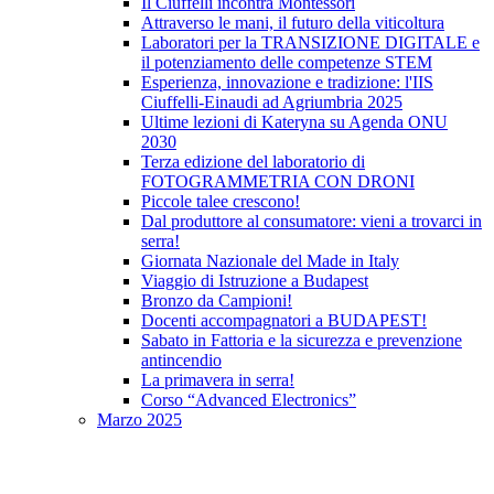
Il Ciuffelli incontra Montessori
Attraverso le mani, il futuro della viticoltura
Laboratori per la TRANSIZIONE DIGITALE e
il potenziamento delle competenze STEM
Esperienza, innovazione e tradizione: l'IIS
Ciuffelli-Einaudi ad Agriumbria 2025
Ultime lezioni di Kateryna su Agenda ONU
2030
Terza edizione del laboratorio di
FOTOGRAMMETRIA CON DRONI
Piccole talee crescono!
Dal produttore al consumatore: vieni a trovarci in
serra!
Giornata Nazionale del Made in Italy
Viaggio di Istruzione a Budapest
Bronzo da Campioni!
Docenti accompagnatori a BUDAPEST!
Sabato in Fattoria e la sicurezza e prevenzione
antincendio
La primavera in serra!
Corso “Advanced Electronics”
Marzo 2025