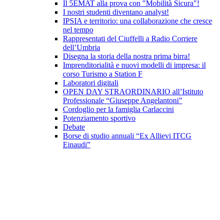
Il 5EMAT alla prova con "Mobilità Sicura"!
I nostri studenti diventano analyst!
IPSIA e territorio: una collaborazione che cresce
nel tempo
Rappresentati del Ciuffelli a Radio Corriere
dell’Umbria
Disegna la storia della nostra prima birra!
Imprenditorialità e nuovi modelli di impresa: il
corso Turismo a Station F
Laboratori digitali
OPEN DAY STRAORDINARIO all’Istituto
Professionale “Giuseppe Angelantoni”
Cordoglio per la famiglia Carlaccini
Potenziamento sportivo
Debate
Borse di studio annuali “Ex Allievi ITCG
Einaudi”