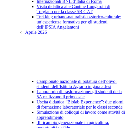
Internazionali BNL d’Italia di Roma
Visita didattica alle Cantine Lungarotti di
Torgiano per la classe 5B GAT
Trekking urbano-naturalistico-storico-culturale:
un’esperienza formativa per gli studenti
dell’IPSIA Angelantoni
Aprile 2026
Campionato nazionale di potatura dell’olivo:
studenti dell’Istituto Agrario in gara a Jesi
Laboratorio di trasformazione: gli studenti della
5A realizzano il primo sale
Uscita didattica “Biolab Experience”: due giorni
di formazione laboratoriale per le classi seconde
Simulazione di colloqui di lavoro come attività di
apprendimento
Il ricambio generazionale in agricoltura:
opportunità e sfide