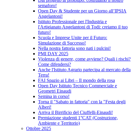
Dal progetto al prototipo: costruiamo il nostro
semaforo!
Open Day & Studente per un Giorno all’IPSIA
Angelantoni!
Istituto Professionale per l'Industria e
l'Artigianato Angelantoni di Todi: creiamo il tuo
futuro!
Scuola e Imprese Unite per il Futuro:
Simulazione di Successo!
Nella nostra fattoria sono nati i pulcini!
PMI DAY 2025
Violenza di genere, come avviene? Quali i rischi?
Come difendersi?
Anche l'Istituto Agrario partecipa al mercato della
Terra!
FAI Spazio ai Libri – Il mondo della rosa
Open Day Istituto Tecnico Commerciale e
Geometri Einaudi
Semina in corso!
Torna il "Sabato in fattoria" con la "Festa degli
Alberi!
Arriva il Birrificio del Ciuffelli-Einaudi!
Premiazione studenti 1°CAT (Costruzione,
Ambiente e Territorio)
Ottobre 2025