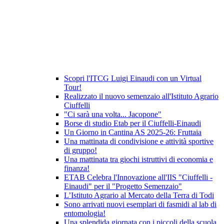
Scopri l'ITCG Luigi Einaudi con un Virtual
Tour!
Realizzato il nuovo semenzaio all'Istituto Agrario
Ciuffelli
"Ci sarà una volta... Jacopone"
Borse di studio Etab per il Ciuffelli-Einaudi
Un Giorno in Cantina AS 2025-26: Fruttaia
Una mattinata di condivisione e attività sportive
di gruppo!
Una mattinata tra giochi istruttivi di economia e
finanza!
ETAB Celebra l'Innovazione all'IIS "Ciuffelli -
Einaudi" per il "Progetto Semenzaio"
L’Istituto Agrario al Mercato della Terra di Todi
Sono arrivati nuovi esemplari di fasmidi al lab di
entomologia!
Una splendida giornata con i piccoli della scuola