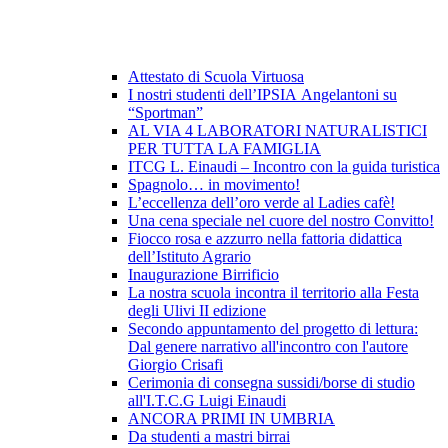
Attestato di Scuola Virtuosa
I nostri studenti dell’IPSIA Angelantoni su
“Sportman”
AL VIA 4 LABORATORI NATURALISTICI
PER TUTTA LA FAMIGLIA
ITCG L. Einaudi – Incontro con la guida turistica
Spagnolo… in movimento!
L’eccellenza dell’oro verde al Ladies cafè!
Una cena speciale nel cuore del nostro Convitto!
Fiocco rosa e azzurro nella fattoria didattica
dell’Istituto Agrario
Inaugurazione Birrificio
La nostra scuola incontra il territorio alla Festa
degli Ulivi II edizione
Secondo appuntamento del progetto di lettura:
Dal genere narrativo all'incontro con l'autore
Giorgio Crisafi
Cerimonia di consegna sussidi/borse di studio
all'I.T.C.G Luigi Einaudi
ANCORA PRIMI IN UMBRIA
Da studenti a mastri birrai