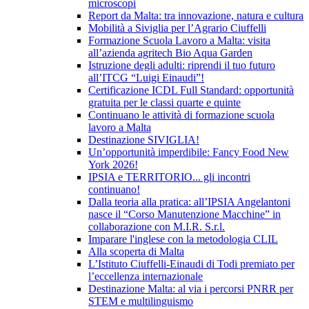
microscopi
Report da Malta: tra innovazione, natura e cultura
Mobilità a Siviglia per l’Agrario Ciuffelli
Formazione Scuola Lavoro a Malta: visita
all’azienda agritech Bio Aqua Garden
Istruzione degli adulti: riprendi il tuo futuro
all’ITCG “Luigi Einaudi”!
Certificazione ICDL Full Standard: opportunità
gratuita per le classi quarte e quinte
Continuano le attività di formazione scuola
lavoro a Malta
Destinazione SIVIGLIA!
Un’opportunità imperdibile: Fancy Food New
York 2026!
IPSIA e TERRITORIO... gli incontri
continuano!
Dalla teoria alla pratica: all’IPSIA Angelantoni
nasce il “Corso Manutenzione Macchine” in
collaborazione con M.I.R. S.r.l.
Imparare l'inglese con la metodologia CLIL
Alla scoperta di Malta
L’Istituto Ciuffelli-Einaudi di Todi premiato per
l’eccellenza internazionale
Destinazione Malta: al via i percorsi PNRR per
STEM e multilinguismo