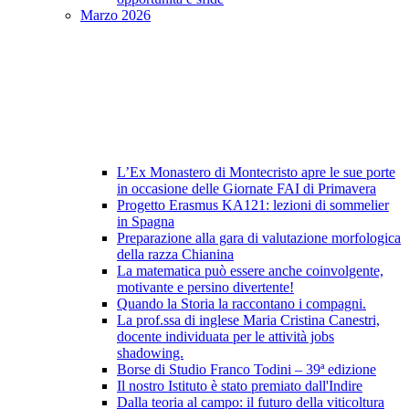
Marzo 2026
L’Ex Monastero di Montecristo apre le sue porte
in occasione delle Giornate FAI di Primavera
Progetto Erasmus KA121: lezioni di sommelier
in Spagna
Preparazione alla gara di valutazione morfologica
della razza Chianina
La matematica può essere anche coinvolgente,
motivante e persino divertente!
Quando la Storia la raccontano i compagni.
La prof.ssa di inglese Maria Cristina Canestri,
docente individuata per le attività jobs
shadowing.
Borse di Studio Franco Todini – 39ª edizione
Il nostro Istituto è stato premiato dall'Indire
Dalla teoria al campo: il futuro della viticoltura