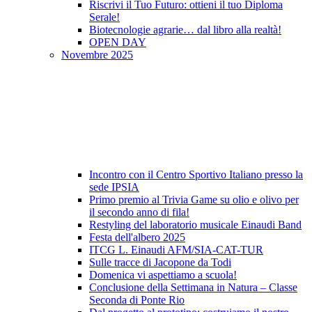
Riscrivi il Tuo Futuro: ottieni il tuo Diploma
Serale!
Biotecnologie agrarie… dal libro alla realtà!
OPEN DAY
Novembre 2025
Incontro con il Centro Sportivo Italiano presso la
sede IPSIA
Primo premio al Trivia Game su olio e olivo per
il secondo anno di fila!
Restyling del laboratorio musicale Einaudi Band
Festa dell'albero 2025
ITCG L. Einaudi AFM/SIA-CAT-TUR
Sulle tracce di Jacopone da Todi
Domenica vi aspettiamo a scuola!
Conclusione della Settimana in Natura – Classe
Seconda di Ponte Rio