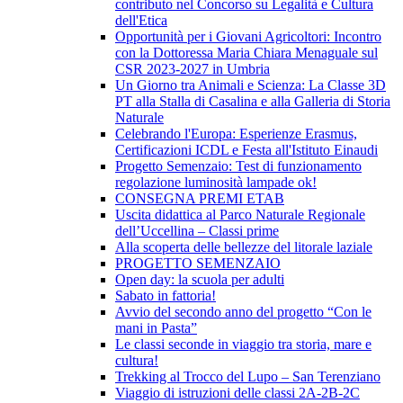
contributo nel Concorso su Legalità e Cultura
dell'Etica
Opportunità per i Giovani Agricoltori: Incontro
con la Dottoressa Maria Chiara Menaguale sul
CSR 2023-2027 in Umbria
Un Giorno tra Animali e Scienza: La Classe 3D
PT alla Stalla di Casalina e alla Galleria di Storia
Naturale
Celebrando l'Europa: Esperienze Erasmus,
Certificazioni ICDL e Festa all'Istituto Einaudi
Progetto Semenzaio: Test di funzionamento
regolazione luminosità lampade ok!
CONSEGNA PREMI ETAB
Uscita didattica al Parco Naturale Regionale
dell’Uccellina – Classi prime
Alla scoperta delle bellezze del litorale laziale
PROGETTO SEMENZAIO
Open day: la scuola per adulti
Sabato in fattoria!
Avvio del secondo anno del progetto “Con le
mani in Pasta”
Le classi seconde in viaggio tra storia, mare e
cultura!
Trekking al Trocco del Lupo – San Terenziano
Viaggio di istruzioni delle classi 2A-2B-2C