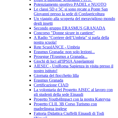
Potenziamento sportivo PADEL e NUOTO
Le classi 5D e 5C si sono recate a Ponte San
Giovanni presso la sede di Confagricoltura
Un viaggio alla scoperta del meraviglioso mondo
degli insetti
Secondo gruppo ERASMUS GRANADA
Concorso "Donne sicure in cantiere"
A Radio “Corriere dell’Umbria” si parla della
nostra scuola!
Rete ScuolANCE - Umbria
Erasmus Granada: non solo lezioni...
Prosegue l'Erasmus a Granada...
Giochi di luci all'IPSIA Angelantoni
AIESEC - UniRoma Sapienza in visita presso il
nostro istituto!
Giornata del fiocchetto lilla
Erasmus Granada
Certificazione CIAD
La volontaria del Progetto AISEC al lavoro con
gli studenti della sede Einaudi
Progetto Youth4Impact con la nostra Kateryna
Progetto CLIL 3B Corso Turismo con
madrelingua inglese
Fattoria Didattica Ciuffelli Einaudi di Todi