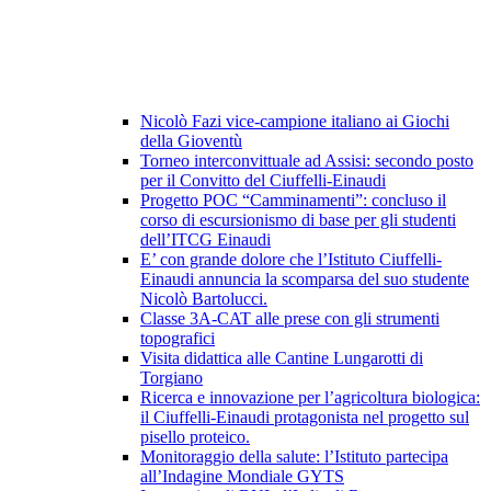
Nicolò Fazi vice-campione italiano ai Giochi
della Gioventù
Torneo interconvittuale ad Assisi: secondo posto
per il Convitto del Ciuffelli-Einaudi
Progetto POC “Camminamenti”: concluso il
corso di escursionismo di base per gli studenti
dell’ITCG Einaudi
E’ con grande dolore che l’Istituto Ciuffelli-
Einaudi annuncia la scomparsa del suo studente
Nicolò Bartolucci.
Classe 3A-CAT alle prese con gli strumenti
topografici
Visita didattica alle Cantine Lungarotti di
Torgiano
Ricerca e innovazione per l’agricoltura biologica:
il Ciuffelli-Einaudi protagonista nel progetto sul
pisello proteico.
Monitoraggio della salute: l’Istituto partecipa
all’Indagine Mondiale GYTS