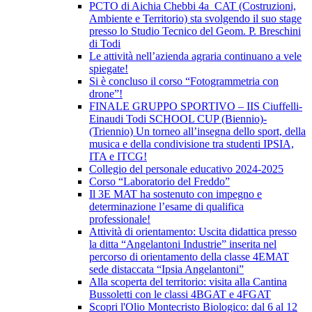
PCTO di Aichia Chebbi 4a_CAT (Costruzioni,
Ambiente e Territorio) sta svolgendo il suo stage
presso lo Studio Tecnico del Geom. P. Breschini
di Todi
Le attività nell’azienda agraria continuano a vele
spiegate!
Si è concluso il corso “Fotogrammetria con
drone”!
FINALE GRUPPO SPORTIVO – IIS Ciuffelli-
Einaudi Todi SCHOOL CUP (Biennio)-
(Triennio) Un torneo all’insegna dello sport, della
musica e della condivisione tra studenti IPSIA,
ITA e ITCG!
Collegio del personale educativo 2024-2025
Corso “Laboratorio del Freddo”
Il 3E MAT ha sostenuto con impegno e
determinazione l’esame di qualifica
professionale!
Attività di orientamento: Uscita didattica presso
la ditta “Angelantoni Industrie” inserita nel
percorso di orientamento della classe 4EMAT
sede distaccata “Ipsia Angelantoni”
Alla scoperta del territorio: visita alla Cantina
Bussoletti con le classi 4BGAT e 4FGAT
Scopri l'Olio Montecristo Biologico: dal 6 al 12