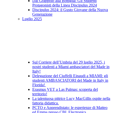
Dal Grappolo alla Bottiglia: Gli Studenti
Protagonisti della Linea Discipulus 2024
Discipulus 2024: il Gusto Giovane della Nuova
Generazione
Luglio 2025
Sul Corriere dell’Umbria del 29 luglio 2025, i
nostri studenti a Miami ambasciatori del Made in
Italy!
Delegazione del Ciuffelli Einaudi a MIAMI: gli
studenti AMBASCIATORI del Made in Italy in
Florida!
Erasmus VET a Las Palmas: scoperta del
territorio!
La talentuosa pittrice Lucy MacGillis ospite nella
fattoria didattica.
PCTO e Apprendistato: le esperienze di Matteo
ed Emma presso CBL Electronics