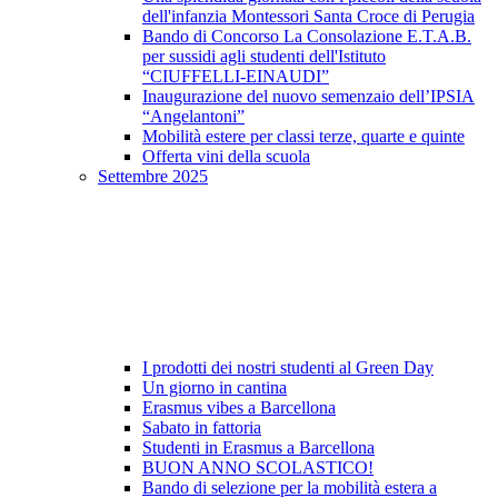
dell'infanzia Montessori Santa Croce di Perugia
Bando di Concorso La Consolazione E.T.A.B.
per sussidi agli studenti dell'Istituto
“CIUFFELLI-EINAUDI”
Inaugurazione del nuovo semenzaio dell’IPSIA
“Angelantoni”
Mobilità estere per classi terze, quarte e quinte
Offerta vini della scuola
Settembre 2025
I prodotti dei nostri studenti al Green Day
Un giorno in cantina
Erasmus vibes a Barcellona
Sabato in fattoria
Studenti in Erasmus a Barcellona
BUON ANNO SCOLASTICO!
Bando di selezione per la mobilità estera a