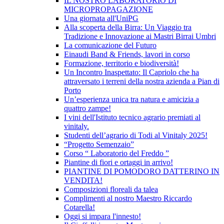
IL NOSTRO LABORATORIO DI
MICROPROPAGAZIONE
Una giornata all'UniPG
Alla scoperta della Birra: Un Viaggio tra
Tradizione e Innovazione ai Mastri Birrai Umbri
La comunicazione del Futuro
Einaudi Band & Friends, lavori in corso
Formazione, territorio e biodiversità!
Un Incontro Inaspettato: Il Capriolo che ha
attraversato i terreni della nostra azienda a Pian di
Porto
Un’esperienza unica tra natura e amicizia a
quattro zampe!
I vini dell'Istituto tecnico agrario premiati al
vinitaly.
Studenti dell’agrario di Todi al Vinitaly 2025!
“Progetto Semenzaio”
Corso “ Laboratorio del Freddo ”
Piantine di fiori e ortaggi in arrivo!
PIANTINE DI POMODORO DATTERINO IN
VENDITA!
Composizioni floreali da talea
Complimenti al nostro Maestro Riccardo
Cotarella!
Oggi si impara l'innesto!