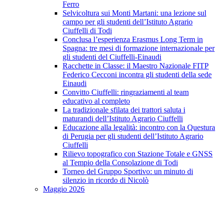
Ferro
Selvicoltura sui Monti Martani: una lezione sul
campo per gli studenti dell’Istituto Agrario
Ciuffelli di Todi
Conclusa l’esperienza Erasmus Long Term in
Spagna: tre mesi di formazione internazionale per
gli studenti del Ciuffelli-Einaudi
Racchette in Classe: il Maestro Nazionale FITP
Federico Cecconi incontra gli studenti della sede
Einaudi
Convitto Ciuffelli: ringraziamenti al team
educativo al completo
La tradizionale sfilata dei trattori saluta i
maturandi dell’Istituto Agrario Ciuffelli
Educazione alla legalità: incontro con la Questura
di Perugia per gli studenti dell’Istituto Agrario
Ciuffelli
Rilievo topografico con Stazione Totale e GNSS
al Tempio della Consolazione di Todi
Torneo del Gruppo Sportivo: un minuto di
silenzio in ricordo di Nicolò
Maggio 2026