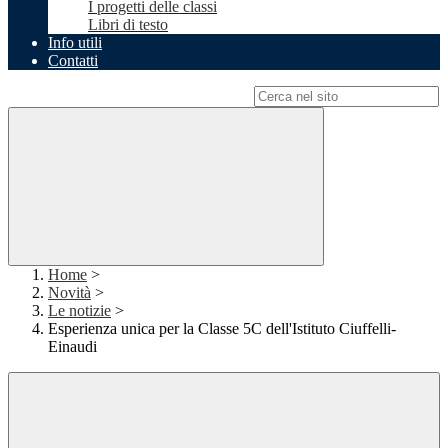
I progetti delle classi
Libri di testo
Info utili
Contatti
Campo di ricerca per le pagine del sito
Home
>
Novità
>
Le notizie
>
Esperienza unica per la Classe 5C dell'Istituto Ciuffelli-
Einaudi