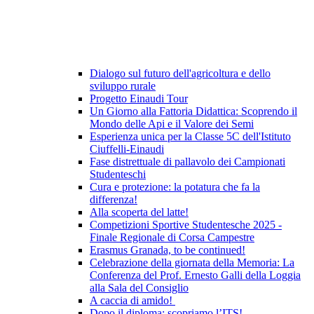
Dialogo sul futuro dell'agricoltura e dello
sviluppo rurale
Progetto Einaudi Tour
Un Giorno alla Fattoria Didattica: Scoprendo il
Mondo delle Api e il Valore dei Semi
Esperienza unica per la Classe 5C dell'Istituto
Ciuffelli-Einaudi
Fase distrettuale di pallavolo dei Campionati
Studenteschi
Cura e protezione: la potatura che fa la
differenza!
Alla scoperta del latte!
Competizioni Sportive Studentesche 2025 -
Finale Regionale di Corsa Campestre
Erasmus Granada, to be continued!
Celebrazione della giornata della Memoria: La
Conferenza del Prof. Ernesto Galli della Loggia
alla Sala del Consiglio
A caccia di amido!
Dopo il diploma: scopriamo l’ITS!