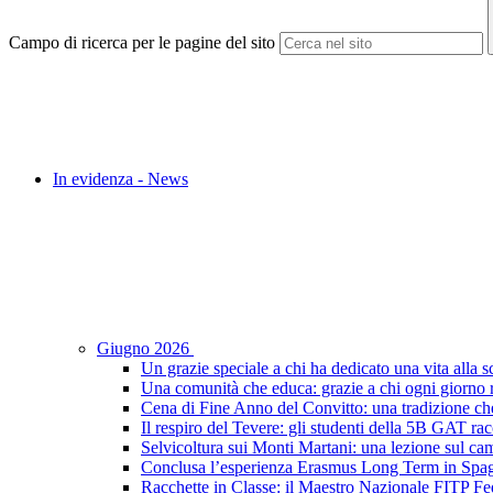
Campo di ricerca per le pagine del sito
In evidenza - News
Giugno 2026
Un grazie speciale a chi ha dedicato una vita alla s
Una comunità che educa: grazie a chi ogni giorno r
Cena di Fine Anno del Convitto: una tradizione che
Il respiro del Tevere: gli studenti della 5B GAT racc
Selvicoltura sui Monti Martani: una lezione sul camp
Conclusa l’esperienza Erasmus Long Term in Spagna:
Racchette in Classe: il Maestro Nazionale FITP Fed