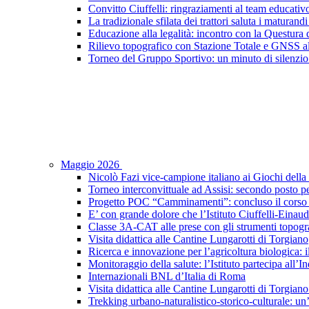
Convitto Ciuffelli: ringraziamenti al team educativ
La tradizionale sfilata dei trattori saluta i maturandi
Educazione alla legalità: incontro con la Questura di
Rilievo topografico con Stazione Totale e GNSS a
Torneo del Gruppo Sportivo: un minuto di silenzio 
Maggio 2026
Nicolò Fazi vice-campione italiano ai Giochi dell
Torneo interconvittuale ad Assisi: secondo posto pe
Progetto POC “Camminamenti”: concluso il corso d
E’ con grande dolore che l’Istituto Ciuffelli-Einau
Classe 3A-CAT alle prese con gli strumenti topogra
Visita didattica alle Cantine Lungarotti di Torgiano
Ricerca e innovazione per l’agricoltura biologica: il
Monitoraggio della salute: l’Istituto partecipa al
Internazionali BNL d’Italia di Roma
Visita didattica alle Cantine Lungarotti di Torgian
Trekking urbano-naturalistico-storico-culturale: un