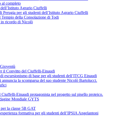
o al completo
 dell’Istituto Agrario Ciuffelli
 Perugia per gli studenti dell’Istituto Agrario Ciuffelli
l Tempio della Consolazione di Todi
in ricordo di Nicolò
a Gioventù
r il Convitto del Ciuffelli-Einaudi
i escursionismo di base per gli studenti dell’ITCG Einaudi
di annuncia la scomparsa del suo studente Nicolò Bartolucci.
fici
 Ciuffelli-Einaudi protagonista nel progetto sul pisello proteico.
l’Indagine Mondiale GYTS
o per la classe 5B GAT
’esperienza formativa per gli studenti dell’IPSIA Angelantoni