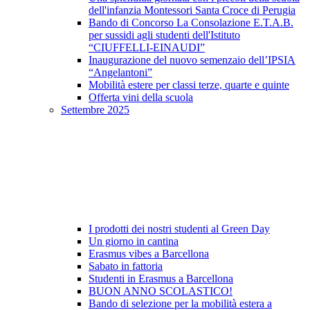
dell'infanzia Montessori Santa Croce di Perugia
Bando di Concorso La Consolazione E.T.A.B.
per sussidi agli studenti dell'Istituto
“CIUFFELLI-EINAUDI”
Inaugurazione del nuovo semenzaio dell’IPSIA
“Angelantoni”
Mobilità estere per classi terze, quarte e quinte
Offerta vini della scuola
Settembre 2025
I prodotti dei nostri studenti al Green Day
Un giorno in cantina
Erasmus vibes a Barcellona
Sabato in fattoria
Studenti in Erasmus a Barcellona
BUON ANNO SCOLASTICO!
Bando di selezione per la mobilità estera a