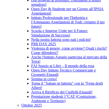
Dal progetto al prototipo: costruiamo il nostro
semaforo!
Open Day & Studente per un Giorno all’IPSIA
Angelantoni!
Istituto Professionale per l'Industria e
l'Artigianato Angelantoni di Todi: creiamo il tuo
futuro!
Scuola e Imprese Unite per il Futuro:
Simulazione di Successo!
Nella nostra fattoria sono nati i pulcini!
PMI DAY 2025
Violenza di genere, come avviene? Quali i rischi?
Come difendersi?
Anche l'Istituto Agrario partecipa al mercato della
Terra!
FAI Spazio ai Libri – Il mondo della rosa
Open Day Istituto Tecnico Commerciale e
Geometri Einaudi
Semina in corso!
Torna il "Sabato in fattoria" con la "Festa degli
Alberi!
Arriva il Birrificio del Ciuffelli-Einaudi!
Premiazione studenti 1°CAT (Costruzione,
Ambiente e Territorio)
Ottobre 2025