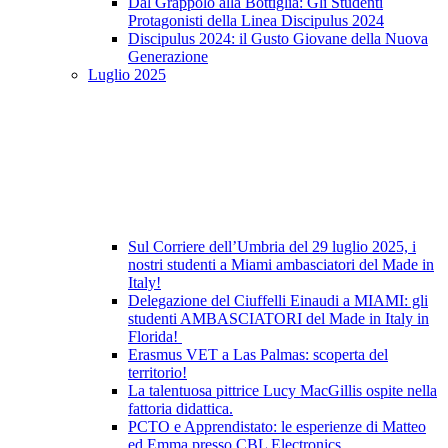
Dal Grappolo alla Bottiglia: Gli Studenti
Protagonisti della Linea Discipulus 2024
Discipulus 2024: il Gusto Giovane della Nuova
Generazione
Luglio 2025
Sul Corriere dell’Umbria del 29 luglio 2025, i
nostri studenti a Miami ambasciatori del Made in
Italy!
Delegazione del Ciuffelli Einaudi a MIAMI: gli
studenti AMBASCIATORI del Made in Italy in
Florida!
Erasmus VET a Las Palmas: scoperta del
territorio!
La talentuosa pittrice Lucy MacGillis ospite nella
fattoria didattica.
PCTO e Apprendistato: le esperienze di Matteo
ed Emma presso CBL Electronics