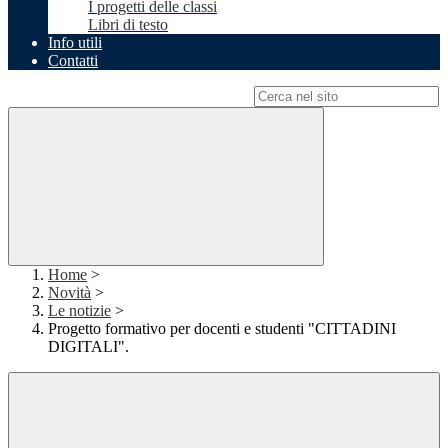
I progetti delle classi
Libri di testo
Info utili
Contatti
Campo di ricerca per le pagine del sito
Home
>
Novità
>
Le notizie
>
Progetto formativo per docenti e studenti "CITTADINI
DIGITALI".