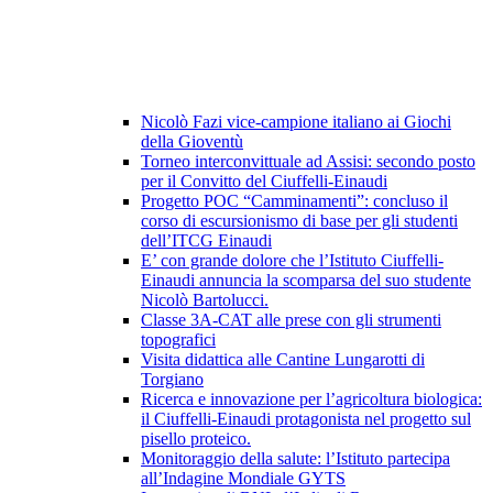
Nicolò Fazi vice-campione italiano ai Giochi
della Gioventù
Torneo interconvittuale ad Assisi: secondo posto
per il Convitto del Ciuffelli-Einaudi
Progetto POC “Camminamenti”: concluso il
corso di escursionismo di base per gli studenti
dell’ITCG Einaudi
E’ con grande dolore che l’Istituto Ciuffelli-
Einaudi annuncia la scomparsa del suo studente
Nicolò Bartolucci.
Classe 3A-CAT alle prese con gli strumenti
topografici
Visita didattica alle Cantine Lungarotti di
Torgiano
Ricerca e innovazione per l’agricoltura biologica:
il Ciuffelli-Einaudi protagonista nel progetto sul
pisello proteico.
Monitoraggio della salute: l’Istituto partecipa
all’Indagine Mondiale GYTS