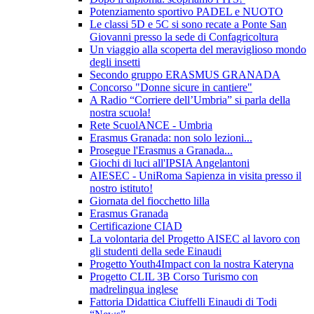
Potenziamento sportivo PADEL e NUOTO
Le classi 5D e 5C si sono recate a Ponte San
Giovanni presso la sede di Confagricoltura
Un viaggio alla scoperta del meraviglioso mondo
degli insetti
Secondo gruppo ERASMUS GRANADA
Concorso "Donne sicure in cantiere"
A Radio “Corriere dell’Umbria” si parla della
nostra scuola!
Rete ScuolANCE - Umbria
Erasmus Granada: non solo lezioni...
Prosegue l'Erasmus a Granada...
Giochi di luci all'IPSIA Angelantoni
AIESEC - UniRoma Sapienza in visita presso il
nostro istituto!
Giornata del fiocchetto lilla
Erasmus Granada
Certificazione CIAD
La volontaria del Progetto AISEC al lavoro con
gli studenti della sede Einaudi
Progetto Youth4Impact con la nostra Kateryna
Progetto CLIL 3B Corso Turismo con
madrelingua inglese
Fattoria Didattica Ciuffelli Einaudi di Todi