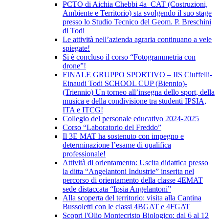
PCTO di Aichia Chebbi 4a_CAT (Costruzioni,
Ambiente e Territorio) sta svolgendo il suo stage
presso lo Studio Tecnico del Geom. P. Breschini
di Todi
Le attività nell’azienda agraria continuano a vele
spiegate!
Si è concluso il corso “Fotogrammetria con
drone”!
FINALE GRUPPO SPORTIVO – IIS Ciuffelli-
Einaudi Todi SCHOOL CUP (Biennio)-
(Triennio) Un torneo all’insegna dello sport, della
musica e della condivisione tra studenti IPSIA,
ITA e ITCG!
Collegio del personale educativo 2024-2025
Corso “Laboratorio del Freddo”
Il 3E MAT ha sostenuto con impegno e
determinazione l’esame di qualifica
professionale!
Attività di orientamento: Uscita didattica presso
la ditta “Angelantoni Industrie” inserita nel
percorso di orientamento della classe 4EMAT
sede distaccata “Ipsia Angelantoni”
Alla scoperta del territorio: visita alla Cantina
Bussoletti con le classi 4BGAT e 4FGAT
Scopri l'Olio Montecristo Biologico: dal 6 al 12