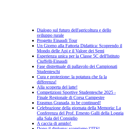
Dialogo sul futuro dell'agricoltura e dello
sviluppo rurale
Progetto Einaudi Tour
Un Giorno alla Fattoria Didattica: Scoprendo il
Mondo delle Api e il Valore dei Semi
Esperienza unica per la Classe 5C dell'Istituto
Ciuffelli-Einaudi
Fase distrettuale di pallavolo dei Campionati
Studenteschi
Cura e protezione: la potatura che fa la
differenza!
Alla scoperta del latte!
Competizioni Sportive Studentesche 2025 -
Finale Regionale di Corsa Campestre
Erasmus Granada, to be continued!
Celebrazione della giornata della Memoria: La
Conferenza del Prof. Ernesto Galli della Loggia
alla Sala del Consiglio
A caccia di amido!
Dopo il diploma: scopriamo l’ITS!