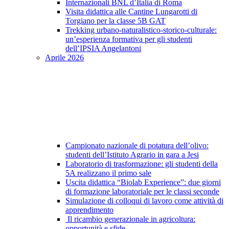
Internazionali BNL d’Italia di Roma
Visita didattica alle Cantine Lungarotti di
Torgiano per la classe 5B GAT
Trekking urbano-naturalistico-storico-culturale:
un’esperienza formativa per gli studenti
dell’IPSIA Angelantoni
Aprile 2026
Campionato nazionale di potatura dell’olivo:
studenti dell’Istituto Agrario in gara a Jesi
Laboratorio di trasformazione: gli studenti della
5A realizzano il primo sale
Uscita didattica “Biolab Experience”: due giorni
di formazione laboratoriale per le classi seconde
Simulazione di colloqui di lavoro come attività di
apprendimento
Il ricambio generazionale in agricoltura:
opportunità e sfide