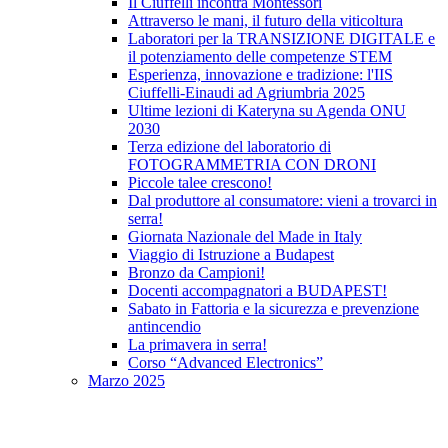
Il Ciuffelli incontra Montessori
Attraverso le mani, il futuro della viticoltura
Laboratori per la TRANSIZIONE DIGITALE e
il potenziamento delle competenze STEM
Esperienza, innovazione e tradizione: l'IIS
Ciuffelli-Einaudi ad Agriumbria 2025
Ultime lezioni di Kateryna su Agenda ONU
2030
Terza edizione del laboratorio di
FOTOGRAMMETRIA CON DRONI
Piccole talee crescono!
Dal produttore al consumatore: vieni a trovarci in
serra!
Giornata Nazionale del Made in Italy
Viaggio di Istruzione a Budapest
Bronzo da Campioni!
Docenti accompagnatori a BUDAPEST!
Sabato in Fattoria e la sicurezza e prevenzione
antincendio
La primavera in serra!
Corso “Advanced Electronics”
Marzo 2025