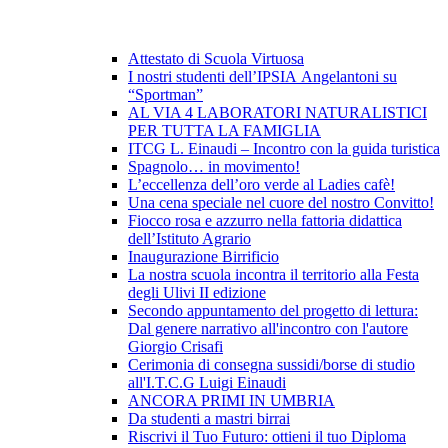
Attestato di Scuola Virtuosa
I nostri studenti dell’IPSIA Angelantoni su
“Sportman”
AL VIA 4 LABORATORI NATURALISTICI
PER TUTTA LA FAMIGLIA
ITCG L. Einaudi – Incontro con la guida turistica
Spagnolo… in movimento!
L’eccellenza dell’oro verde al Ladies cafè!
Una cena speciale nel cuore del nostro Convitto!
Fiocco rosa e azzurro nella fattoria didattica
dell’Istituto Agrario
Inaugurazione Birrificio
La nostra scuola incontra il territorio alla Festa
degli Ulivi II edizione
Secondo appuntamento del progetto di lettura:
Dal genere narrativo all'incontro con l'autore
Giorgio Crisafi
Cerimonia di consegna sussidi/borse di studio
all'I.T.C.G Luigi Einaudi
ANCORA PRIMI IN UMBRIA
Da studenti a mastri birrai
Riscrivi il Tuo Futuro: ottieni il tuo Diploma