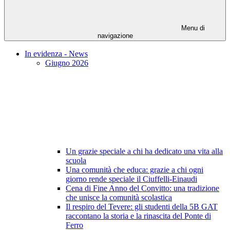
Menu di
navigazione
In evidenza - News
Giugno 2026
Un grazie speciale a chi ha dedicato una vita alla
scuola
Una comunità che educa: grazie a chi ogni
giorno rende speciale il Ciuffelli-Einaudi
Cena di Fine Anno del Convitto: una tradizione
che unisce la comunità scolastica
Il respiro del Tevere: gli studenti della 5B GAT
raccontano la storia e la rinascita del Ponte di
Ferro