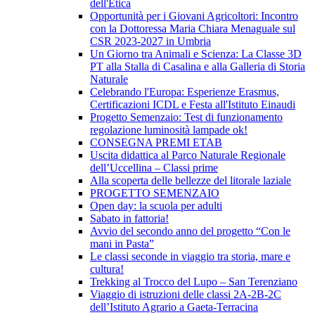
dell'Etica
Opportunità per i Giovani Agricoltori: Incontro
con la Dottoressa Maria Chiara Menaguale sul
CSR 2023-2027 in Umbria
Un Giorno tra Animali e Scienza: La Classe 3D
PT alla Stalla di Casalina e alla Galleria di Storia
Naturale
Celebrando l'Europa: Esperienze Erasmus,
Certificazioni ICDL e Festa all'Istituto Einaudi
Progetto Semenzaio: Test di funzionamento
regolazione luminosità lampade ok!
CONSEGNA PREMI ETAB
Uscita didattica al Parco Naturale Regionale
dell’Uccellina – Classi prime
Alla scoperta delle bellezze del litorale laziale
PROGETTO SEMENZAIO
Open day: la scuola per adulti
Sabato in fattoria!
Avvio del secondo anno del progetto “Con le
mani in Pasta”
Le classi seconde in viaggio tra storia, mare e
cultura!
Trekking al Trocco del Lupo – San Terenziano
Viaggio di istruzioni delle classi 2A-2B-2C
dell’Istituto Agrario a Gaeta-Terracina