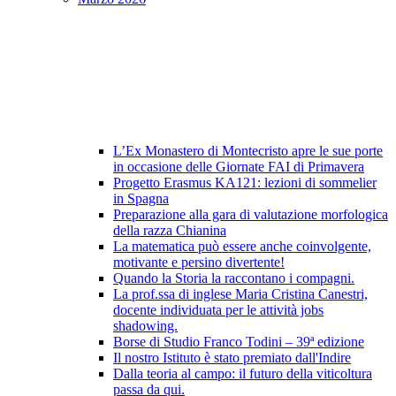
L’Ex Monastero di Montecristo apre le sue porte
in occasione delle Giornate FAI di Primavera
Progetto Erasmus KA121: lezioni di sommelier
in Spagna
Preparazione alla gara di valutazione morfologica
della razza Chianina
La matematica può essere anche coinvolgente,
motivante e persino divertente!
Quando la Storia la raccontano i compagni.
La prof.ssa di inglese Maria Cristina Canestri,
docente individuata per le attività jobs
shadowing.
Borse di Studio Franco Todini – 39ª edizione
Il nostro Istituto è stato premiato dall'Indire
Dalla teoria al campo: il futuro della viticoltura
passa da qui.