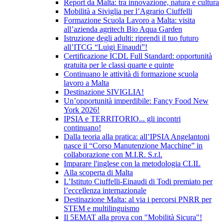
Report da Malta: tra innovazione, natura e cultura
Mobilità a Siviglia per l’Agrario Ciuffelli
Formazione Scuola Lavoro a Malta: visita
all’azienda agritech Bio Aqua Garden
Istruzione degli adulti: riprendi il tuo futuro
all’ITCG “Luigi Einaudi”!
Certificazione ICDL Full Standard: opportunità
gratuita per le classi quarte e quinte
Continuano le attività di formazione scuola
lavoro a Malta
Destinazione SIVIGLIA!
Un’opportunità imperdibile: Fancy Food New
York 2026!
IPSIA e TERRITORIO... gli incontri
continuano!
Dalla teoria alla pratica: all’IPSIA Angelantoni
nasce il “Corso Manutenzione Macchine” in
collaborazione con M.I.R. S.r.l.
Imparare l'inglese con la metodologia CLIL
Alla scoperta di Malta
L’Istituto Ciuffelli-Einaudi di Todi premiato per
l’eccellenza internazionale
Destinazione Malta: al via i percorsi PNRR per
STEM e multilinguismo
Il 5EMAT alla prova con "Mobilità Sicura"!