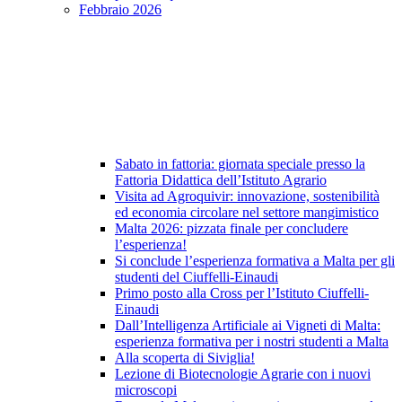
Febbraio 2026
Sabato in fattoria: giornata speciale presso la
Fattoria Didattica dell’Istituto Agrario
Visita ad Agroquivir: innovazione, sostenibilità
ed economia circolare nel settore mangimistico
Malta 2026: pizzata finale per concludere
l’esperienza!
Si conclude l’esperienza formativa a Malta per gli
studenti del Ciuffelli-Einaudi
Primo posto alla Cross per l’Istituto Ciuffelli-
Einaudi
Dall’Intelligenza Artificiale ai Vigneti di Malta:
esperienza formativa per i nostri studenti a Malta
Alla scoperta di Siviglia!
Lezione di Biotecnologie Agrarie con i nuovi
microscopi