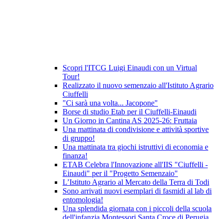
Scopri l'ITCG Luigi Einaudi con un Virtual
Tour!
Realizzato il nuovo semenzaio all'Istituto Agrario
Ciuffelli
"Ci sarà una volta... Jacopone"
Borse di studio Etab per il Ciuffelli-Einaudi
Un Giorno in Cantina AS 2025-26: Fruttaia
Una mattinata di condivisione e attività sportive
di gruppo!
Una mattinata tra giochi istruttivi di economia e
finanza!
ETAB Celebra l'Innovazione all'IIS "Ciuffelli -
Einaudi" per il "Progetto Semenzaio"
L’Istituto Agrario al Mercato della Terra di Todi
Sono arrivati nuovi esemplari di fasmidi al lab di
entomologia!
Una splendida giornata con i piccoli della scuola
dell'infanzia Montessori Santa Croce di Perugia