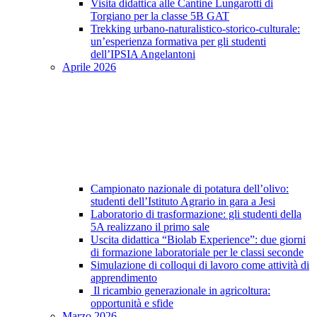
Visita didattica alle Cantine Lungarotti di
Torgiano per la classe 5B GAT
Trekking urbano-naturalistico-storico-culturale:
un’esperienza formativa per gli studenti
dell’IPSIA Angelantoni
Aprile 2026
Campionato nazionale di potatura dell’olivo:
studenti dell’Istituto Agrario in gara a Jesi
Laboratorio di trasformazione: gli studenti della
5A realizzano il primo sale
Uscita didattica “Biolab Experience”: due giorni
di formazione laboratoriale per le classi seconde
Simulazione di colloqui di lavoro come attività di
apprendimento
Il ricambio generazionale in agricoltura:
opportunità e sfide
Marzo 2026