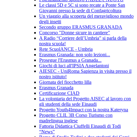
Le classi 5D e 5C si sono recate a Ponte San
Giovanni presso la sede di Confagricoltura
Un viaggio alla scoperta del meraviglioso mondo
degli insetti
Secondo gruppo ERASMUS GRANADA
Concorso "Donne sicure in cantiere"
A Radio “Corriere dell’Umbria” si parla della
nostra scuola!
Rete ScuolANCE - Umbria
Erasmus Granada: non solo lezioni...
Prosegue l'Erasmus a Granada...
Giochi di luci all'IPSIA Angelantoni
AIESEC - UniRoma Sapienza in visita presso il
nostro istituto!
Giornata del fiocchetto lilla
Erasmus Granada
Certificazione CIAD
La volontaria del Progetto AISEC al lavoro con
gli studenti della sede Einaudi
Progetto Youth4Impact con la nostra Kateryna
Progetto CLIL 3B Corso Turismo con
madrelingua inglese
Fattoria Didattica Ciuffelli Einaudi di Todi
“News”