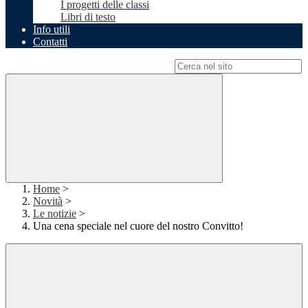
I progetti delle classi
Libri di testo
Info utili
Contatti
Campo di ricerca per le pagine del sito
Home
>
Novità
>
Le notizie
>
Una cena speciale nel cuore del nostro Convitto!