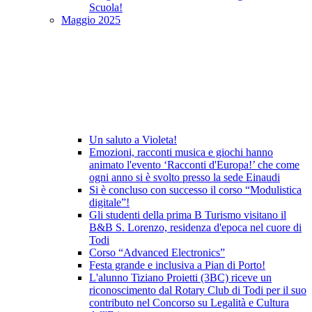
Scuola!
Maggio 2025
Un saluto a Violeta!
Emozioni, racconti musica e giochi hanno
animato l'evento ‘Racconti d'Europa!’ che come
ogni anno si è svolto presso la sede Einaudi
Si è concluso con successo il corso “Modulistica
digitale”!
Gli studenti della prima B Turismo visitano il
B&B S. Lorenzo, residenza d'epoca nel cuore di
Todi
Corso “Advanced Electronics”
Festa grande e inclusiva a Pian di Porto!
L'alunno Tiziano Proietti (3BC) riceve un
riconoscimento dal Rotary Club di Todi per il suo
contributo nel Concorso su Legalità e Cultura