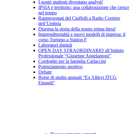
I nostri studenti diventano analyst!
IPSIA e territorio: una collaborazione che cresce
nel tempo
Rappresentati del Ciuffelli a Radio Corriere
dell’Umbria
Disegna la storia della nostra prima birra!
Imprenditorialità e nuovi modelli di impresa: il
corso Turismo a Station F
Laboratori digitali
OPEN DAY STRAORDINARIO all’Istituto
Professionale “Giuseppe Angelantoni”
Cordoglio per la famiglia Carlaccini
Potenziamento sportivo
Debate
Borse di studio annuali “Ex Allievi ITCG
Einaudi”