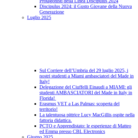
Protagonisti della Linea Discipulus 2024
Discipulus 2024: il Gusto Giovane della Nuova
Generazione
Luglio 2025
Sul Corriere dell’Umbria del 29 luglio 2025, i
nostri studenti a Miami ambasciatori del Made in
Italy!
Delegazione del Ciuffelli Einaudi a MIAMI: gli
studenti AMBASCIATORI del Made in Italy in
Florida!
Erasmus VET a Las Palmas: scoperta del
territorio!
La talentuosa pittrice Lucy MacGillis ospite nella
fattoria didattica.
PCTO e Apprendistato: le esperienze di Matteo
ed Emma presso CBL Electronics
Giugno 2025