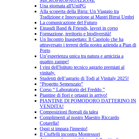
MICROPROPAGAZIONE
Una giornata all'UniPG
Alla scoperta della Birra: Un Viaggio tra
Tradizione e Innovazione ai Mastri Birrai Umbri
La comunicazione del Futuro
Einaudi Band & Friends, lavori in corso
Formazione, territorio e biodiversità!
Un Incontro Inaspettato: Il Capriolo che ha
attraversato i terreni della nostra azienda a Pian di
Porto
Un’esperienza unica tra natura e amicizia a
quattro zampe!
I vini dell'Istituto tecnico agrario premiati al
vinitaly.
Studenti dell’agrario di Todi al Vinitaly 2025!
“Progetto Semenzaio”
Corso “ Laboratorio del Freddo ”
Piantine di fiori e ortaggi in arrivo!
PIANTINE DI POMODORO DATTERINO IN
VENDITA!
Composizioni floreali da talea
Complimenti al nostro Maestro Riccardo
Cotarella!
Oggi si impara l'innesto!
Il Ciuffelli incontra Montessori