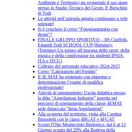
Ambiente e Territorio) sta svolgendo il suo stage
presso lo Studio Tecnico del Geom. P. Breschini
di Todi
Le attività nell’azienda agraria continuano a vele
spiegate!
Si è concluso il corso “Fotogrammetria con
drone”!
FINALE GRUPPO SPORTIVO – IIS Ciuffelli-
Einaudi Todi SCHOOL CUP (Biennio)-
(Triennio) Un torneo all’insegna dello sport, della
musica e della condivisione tra studenti IPSIA,
ITA e ITCG!
Collegio del personale educativo 2024-2025
Corso “Laboratorio del Freddo”
Il 3E MAT ha sostenuto con impegno e
determinazione l’esame di qualifica
professionale!
Attività di orientamento: Uscita didattica presso
la ditta “Angelantoni Industrie” inserita nel
percorso di orientamento della classe 4EMAT
sede distaccata “Ipsia Angelantoni”
Alla scoperta del territorio: visita alla Cantina
Bussoletti con le classi 4BGAT e 4FGAT
Scopri l'Olio Montecristo Biologico: dal 6 al 12
Giugno sconto del 20% alla Bottega della