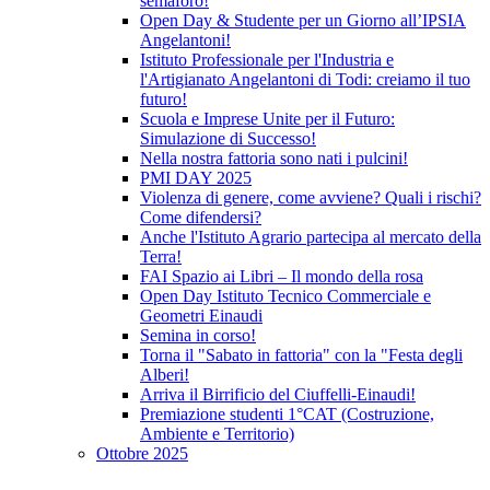
semaforo!
Open Day & Studente per un Giorno all’IPSIA
Angelantoni!
Istituto Professionale per l'Industria e
l'Artigianato Angelantoni di Todi: creiamo il tuo
futuro!
Scuola e Imprese Unite per il Futuro:
Simulazione di Successo!
Nella nostra fattoria sono nati i pulcini!
PMI DAY 2025
Violenza di genere, come avviene? Quali i rischi?
Come difendersi?
Anche l'Istituto Agrario partecipa al mercato della
Terra!
FAI Spazio ai Libri – Il mondo della rosa
Open Day Istituto Tecnico Commerciale e
Geometri Einaudi
Semina in corso!
Torna il "Sabato in fattoria" con la "Festa degli
Alberi!
Arriva il Birrificio del Ciuffelli-Einaudi!
Premiazione studenti 1°CAT (Costruzione,
Ambiente e Territorio)
Ottobre 2025