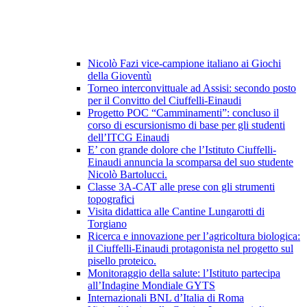
Nicolò Fazi vice-campione italiano ai Giochi
della Gioventù
Torneo interconvittuale ad Assisi: secondo posto
per il Convitto del Ciuffelli-Einaudi
Progetto POC “Camminamenti”: concluso il
corso di escursionismo di base per gli studenti
dell’ITCG Einaudi
E’ con grande dolore che l’Istituto Ciuffelli-
Einaudi annuncia la scomparsa del suo studente
Nicolò Bartolucci.
Classe 3A-CAT alle prese con gli strumenti
topografici
Visita didattica alle Cantine Lungarotti di
Torgiano
Ricerca e innovazione per l’agricoltura biologica:
il Ciuffelli-Einaudi protagonista nel progetto sul
pisello proteico.
Monitoraggio della salute: l’Istituto partecipa
all’Indagine Mondiale GYTS
Internazionali BNL d’Italia di Roma