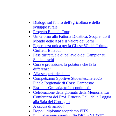
Dialogo sul futuro dell'agricoltura e dello
sviluppo rurale
Progetto Einaudi Tour
Un Giorno alla Fattoria Didattica: Scoprendo il
Mondo delle Api e il Valore dei Semi
Esperienza unica per la Classe 5C dell'Istituto
Ciuffelli-Einaudi
Fase distrettuale di pallavolo dei Campionati
Studenteschi
Cura e protezione: la potatura che fa la
differenza!
Alla scoperta del latte!
Competizioni Sportive Studentesche 2025 -
Finale Regionale di Corsa Campestre
Erasmus Granada, to be continued!
Celebrazione della giornata della Memoria: La
Conferenza del Prof. Ernesto Galli della Loggia
alla Sala del Consiglio
A caccia di amido!
Dopo il diploma: scopriamo l’ITS!
Potenziamento sportivo PADEL e NUOTO