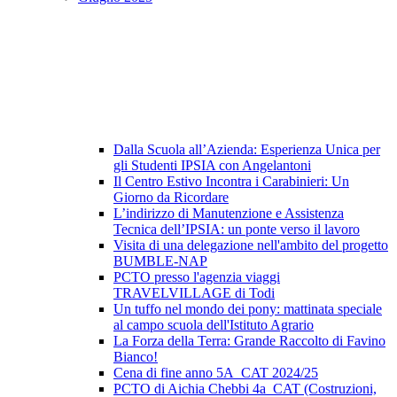
Dalla Scuola all’Azienda: Esperienza Unica per
gli Studenti IPSIA con Angelantoni
Il Centro Estivo Incontra i Carabinieri: Un
Giorno da Ricordare
L’indirizzo di Manutenzione e Assistenza
Tecnica dell’IPSIA: un ponte verso il lavoro
Visita di una delegazione nell'ambito del progetto
BUMBLE-NAP
PCTO presso l'agenzia viaggi
TRAVELVILLAGE di Todi
Un tuffo nel mondo dei pony: mattinata speciale
al campo scuola dell'Istituto Agrario
La Forza della Terra: Grande Raccolto di Favino
Bianco!
Cena di fine anno 5A_CAT 2024/25
PCTO di Aichia Chebbi 4a_CAT (Costruzioni,