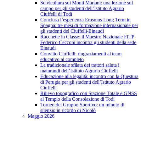
Selvicoltura sui Monti Martani: una lezione sul
campo per gli studenti dell’Istituto Agrario
Ciuffelli di Todi
Conclusa l’esperienza Erasmus Long Term in
Spagna: tre mesi di formazione internazionale per
gli studenti del Ciuffelli-Einaudi
Racchette in Classe: il Maestro Nazionale FITP
Federico Cecconi incontra gli studenti della sede
Einaudi
Convitto Ciuffelli: ringraziamenti al team
educativo al completo
La tradizionale sfilata dei trattori saluta i
maturandi dell’Istituto Agrario Ciuffelli
Educazione alla legalità: incontro con la Questura
di Perugia per gli studenti dell’Istituto Agrario
Ciuffelli
Rilievo topografico con Stazione Totale e GNSS
al Tempio della Consolazione di Todi
Torneo del Gruppo Sportivo: un minuto di
silenzio in ricordo di Nicolò
Maggio 2026