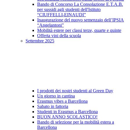
Bando di Concorso La Consolazione E.T.A.B.
per sussidi agli studenti dell'Istituto
“CIUFFELLI-EINAUDI”
Inaugurazione del nuovo semenzaio dell’IPSIA
“Angelantoni”
Mobilità estere per classi terze, quarte e quinte
Offerta vini della scuola
Settembre 2025
I prodotti dei nostri studenti al Green Day
Un giorno in cantina
Erasmus vibes a Barcellona
Sabato in fattoria
Studenti in Erasmus a Barcellona
BUON ANNO SCOLASTICO!
Bando di selezione per la mobilità estera a
Barcellona