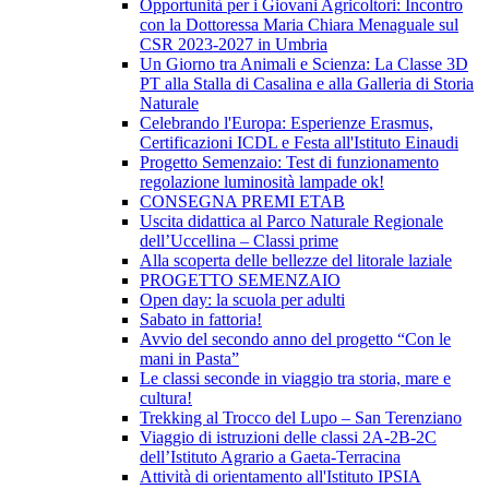
Opportunità per i Giovani Agricoltori: Incontro
con la Dottoressa Maria Chiara Menaguale sul
CSR 2023-2027 in Umbria
Un Giorno tra Animali e Scienza: La Classe 3D
PT alla Stalla di Casalina e alla Galleria di Storia
Naturale
Celebrando l'Europa: Esperienze Erasmus,
Certificazioni ICDL e Festa all'Istituto Einaudi
Progetto Semenzaio: Test di funzionamento
regolazione luminosità lampade ok!
CONSEGNA PREMI ETAB
Uscita didattica al Parco Naturale Regionale
dell’Uccellina – Classi prime
Alla scoperta delle bellezze del litorale laziale
PROGETTO SEMENZAIO
Open day: la scuola per adulti
Sabato in fattoria!
Avvio del secondo anno del progetto “Con le
mani in Pasta”
Le classi seconde in viaggio tra storia, mare e
cultura!
Trekking al Trocco del Lupo – San Terenziano
Viaggio di istruzioni delle classi 2A-2B-2C
dell’Istituto Agrario a Gaeta-Terracina
Attività di orientamento all'Istituto IPSIA