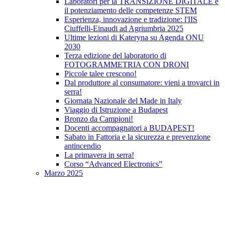
Laboratori per la TRANSIZIONE DIGITALE e
il potenziamento delle competenze STEM
Esperienza, innovazione e tradizione: l'IIS
Ciuffelli-Einaudi ad Agriumbria 2025
Ultime lezioni di Kateryna su Agenda ONU
2030
Terza edizione del laboratorio di
FOTOGRAMMETRIA CON DRONI
Piccole talee crescono!
Dal produttore al consumatore: vieni a trovarci in
serra!
Giornata Nazionale del Made in Italy
Viaggio di Istruzione a Budapest
Bronzo da Campioni!
Docenti accompagnatori a BUDAPEST!
Sabato in Fattoria e la sicurezza e prevenzione
antincendio
La primavera in serra!
Corso “Advanced Electronics”
Marzo 2025