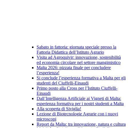
Sabato in fattoria: giornata speciale presso la
Fattoria Didattica dell’Istituto Agrario
Visita ad Agroquivir: innovazione, sostenibilità
ed economia circolare nel settore mangimistico
Malta 2026: pizzata finale per concludere
l’esperienza!
Si conclude l’esperienza formativa a Malta per gli
studenti del Ciuffelli-Einaudi
Primo posto alla Cross per l’Istituto Ciuffelli-
Einaudi
Dall’Intelligenza Artificiale ai Vigneti di Malta:
esperienza formativa per i nostri studenti a Malta
Alla scoperta di Siviglia!
Lezione di Biotecnologie Agrarie con i nuovi
microscopi
Report da Malta: tra innovazione, natura e cultura