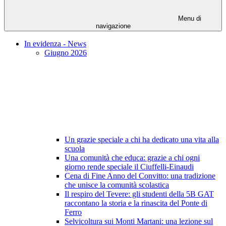
Menu di
navigazione
In evidenza - News
Giugno 2026
Un grazie speciale a chi ha dedicato una vita alla
scuola
Una comunità che educa: grazie a chi ogni
giorno rende speciale il Ciuffelli-Einaudi
Cena di Fine Anno del Convitto: una tradizione
che unisce la comunità scolastica
Il respiro del Tevere: gli studenti della 5B GAT
raccontano la storia e la rinascita del Ponte di
Ferro
Selvicoltura sui Monti Martani: una lezione sul