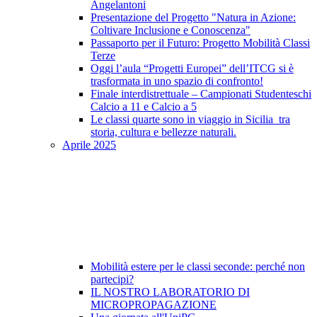
Angelantoni
Presentazione del Progetto "Natura in Azione:
Coltivare Inclusione e Conoscenza"
Passaporto per il Futuro: Progetto Mobilità Classi
Terze
Oggi l’aula “Progetti Europei” dell’ITCG si è
trasformata in uno spazio di confronto!
Finale interdistrettuale – Campionati Studenteschi
Calcio a 11 e Calcio a 5
Le classi quarte sono in viaggio in Sicilia tra
storia, cultura e bellezze naturali.
Aprile 2025
Mobilità estere per le classi seconde: perché non
partecipi?
IL NOSTRO LABORATORIO DI
MICROPROPAGAZIONE