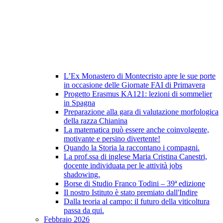
L’Ex Monastero di Montecristo apre le sue porte
in occasione delle Giornate FAI di Primavera
Progetto Erasmus KA121: lezioni di sommelier
in Spagna
Preparazione alla gara di valutazione morfologica
della razza Chianina
La matematica può essere anche coinvolgente,
motivante e persino divertente!
Quando la Storia la raccontano i compagni.
La prof.ssa di inglese Maria Cristina Canestri,
docente individuata per le attività jobs
shadowing.
Borse di Studio Franco Todini – 39ª edizione
Il nostro Istituto è stato premiato dall'Indire
Dalla teoria al campo: il futuro della viticoltura
passa da qui.
Febbraio 2026