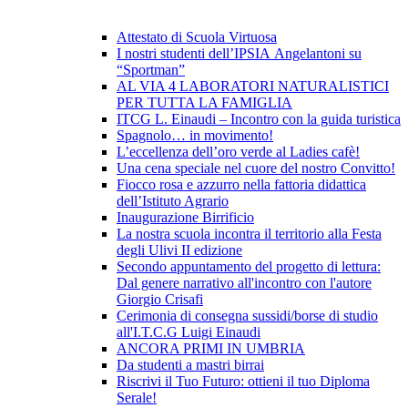
Attestato di Scuola Virtuosa
I nostri studenti dell’IPSIA Angelantoni su
“Sportman”
AL VIA 4 LABORATORI NATURALISTICI
PER TUTTA LA FAMIGLIA
ITCG L. Einaudi – Incontro con la guida turistica
Spagnolo… in movimento!
L’eccellenza dell’oro verde al Ladies cafè!
Una cena speciale nel cuore del nostro Convitto!
Fiocco rosa e azzurro nella fattoria didattica
dell’Istituto Agrario
Inaugurazione Birrificio
La nostra scuola incontra il territorio alla Festa
degli Ulivi II edizione
Secondo appuntamento del progetto di lettura:
Dal genere narrativo all'incontro con l'autore
Giorgio Crisafi
Cerimonia di consegna sussidi/borse di studio
all'I.T.C.G Luigi Einaudi
ANCORA PRIMI IN UMBRIA
Da studenti a mastri birrai
Riscrivi il Tuo Futuro: ottieni il tuo Diploma
Serale!