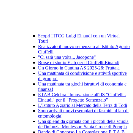
Scopri l'ITCG Luigi Einaudi con un Virtual
Tour!
Realizzato il nuovo semenzaio all'Istituto Agrario
Ciuffelli
"Ci sarà una volta... Jacopone"
Borse di studio Etab per il Ciuffelli-Einaudi
Un Giorno in Cantina AS 2025-26: Fruttaia
Una mattinata di condivisione e attività sportive
di gruppo!
Una mattinata tra giochi istruttivi di economia e
finanza!
ETAB Celebra l'Innovazione all'IIS "Ciuffelli -
Einaudi" per il "Progetto Semenzaio"
L’Istituto Agrario al Mercato della Terra di Todi
Sono arrivati nuovi esemplari di fasmidi al lab di
entomologia!
Una splendida giornata con i piccoli della scuola
dell'infanzia Montessori Santa Croce di Perugia
Bando di Concorso La Consolazione E.T.A.B.