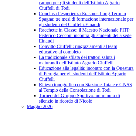
campo per gli studenti dell’Istituto Agrario
Ciuffelli di Todi
Conclusa l’esperienza Erasmus Long Term in
Spagna: tre mesi di formazione internazionale per
gli studenti del Ciuffelli-Einaudi
Racchette in Classe: il Maestro Nazionale FITP
Federico Cecconi incontra gli studenti della sede
Einaudi
Convitto Ciuffelli: ringraziamenti al team
educativo al completo
La tradizionale sfilata dei trattori saluta i
maturandi dell’Istituto Agrario Ciuffelli
Educazione alla legalità: incontro con la Questura
di Perugia per gli studenti dell’Istituto Agrario
Ciuffelli
Rilievo topografico con Stazione Totale e GNSS
al Tempio della Consolazione di Todi
Torneo del Gruppo Sportivo: un minuto di
silenzio in ricordo di Nicolò
Maggio 2026