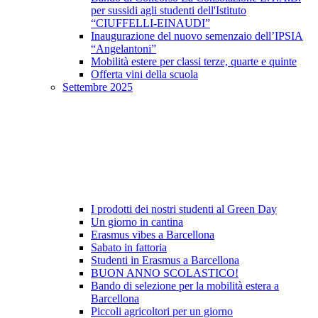
per sussidi agli studenti dell'Istituto
“CIUFFELLI-EINAUDI”
Inaugurazione del nuovo semenzaio dell’IPSIA
“Angelantoni”
Mobilità estere per classi terze, quarte e quinte
Offerta vini della scuola
Settembre 2025
I prodotti dei nostri studenti al Green Day
Un giorno in cantina
Erasmus vibes a Barcellona
Sabato in fattoria
Studenti in Erasmus a Barcellona
BUON ANNO SCOLASTICO!
Bando di selezione per la mobilità estera a
Barcellona
Piccoli agricoltori per un giorno