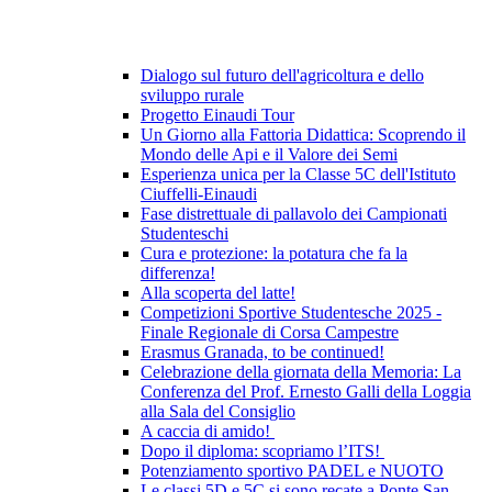
Dialogo sul futuro dell'agricoltura e dello
sviluppo rurale
Progetto Einaudi Tour
Un Giorno alla Fattoria Didattica: Scoprendo il
Mondo delle Api e il Valore dei Semi
Esperienza unica per la Classe 5C dell'Istituto
Ciuffelli-Einaudi
Fase distrettuale di pallavolo dei Campionati
Studenteschi
Cura e protezione: la potatura che fa la
differenza!
Alla scoperta del latte!
Competizioni Sportive Studentesche 2025 -
Finale Regionale di Corsa Campestre
Erasmus Granada, to be continued!
Celebrazione della giornata della Memoria: La
Conferenza del Prof. Ernesto Galli della Loggia
alla Sala del Consiglio
A caccia di amido!
Dopo il diploma: scopriamo l’ITS!
Potenziamento sportivo PADEL e NUOTO
Le classi 5D e 5C si sono recate a Ponte San