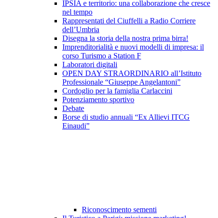
IPSIA e territorio: una collaborazione che cresce
nel tempo
Rappresentati del Ciuffelli a Radio Corriere
dell’Umbria
Disegna la storia della nostra prima birra!
Imprenditorialità e nuovi modelli di impresa: il
corso Turismo a Station F
Laboratori digitali
OPEN DAY STRAORDINARIO all’Istituto
Professionale “Giuseppe Angelantoni”
Cordoglio per la famiglia Carlaccini
Potenziamento sportivo
Debate
Borse di studio annuali “Ex Allievi ITCG
Einaudi”
Riconoscimento sementi