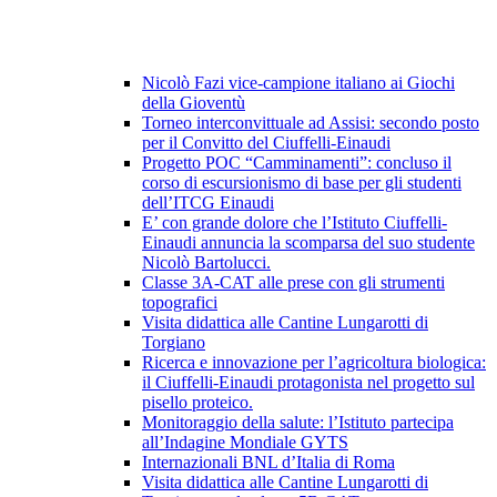
Nicolò Fazi vice-campione italiano ai Giochi
della Gioventù
Torneo interconvittuale ad Assisi: secondo posto
per il Convitto del Ciuffelli-Einaudi
Progetto POC “Camminamenti”: concluso il
corso di escursionismo di base per gli studenti
dell’ITCG Einaudi
E’ con grande dolore che l’Istituto Ciuffelli-
Einaudi annuncia la scomparsa del suo studente
Nicolò Bartolucci.
Classe 3A-CAT alle prese con gli strumenti
topografici
Visita didattica alle Cantine Lungarotti di
Torgiano
Ricerca e innovazione per l’agricoltura biologica:
il Ciuffelli-Einaudi protagonista nel progetto sul
pisello proteico.
Monitoraggio della salute: l’Istituto partecipa
all’Indagine Mondiale GYTS
Internazionali BNL d’Italia di Roma
Visita didattica alle Cantine Lungarotti di