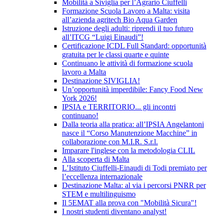
Mobilità a Siviglia per l’Agrario Ciuffelli
Formazione Scuola Lavoro a Malta: visita
all’azienda agritech Bio Aqua Garden
Istruzione degli adulti: riprendi il tuo futuro
all’ITCG “Luigi Einaudi”!
Certificazione ICDL Full Standard: opportunità
gratuita per le classi quarte e quinte
Continuano le attività di formazione scuola
lavoro a Malta
Destinazione SIVIGLIA!
Un’opportunità imperdibile: Fancy Food New
York 2026!
IPSIA e TERRITORIO... gli incontri
continuano!
Dalla teoria alla pratica: all’IPSIA Angelantoni
nasce il “Corso Manutenzione Macchine” in
collaborazione con M.I.R. S.r.l.
Imparare l'inglese con la metodologia CLIL
Alla scoperta di Malta
L’Istituto Ciuffelli-Einaudi di Todi premiato per
l’eccellenza internazionale
Destinazione Malta: al via i percorsi PNRR per
STEM e multilinguismo
Il 5EMAT alla prova con "Mobilità Sicura"!
I nostri studenti diventano analyst!