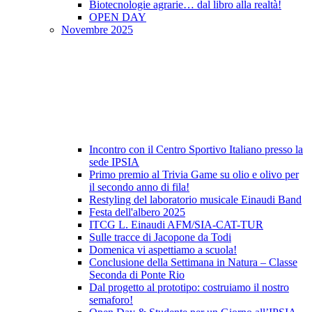
Biotecnologie agrarie… dal libro alla realtà!
OPEN DAY
Novembre 2025
Incontro con il Centro Sportivo Italiano presso la
sede IPSIA
Primo premio al Trivia Game su olio e olivo per
il secondo anno di fila!
Restyling del laboratorio musicale Einaudi Band
Festa dell'albero 2025
ITCG L. Einaudi AFM/SIA-CAT-TUR
Sulle tracce di Jacopone da Todi
Domenica vi aspettiamo a scuola!
Conclusione della Settimana in Natura – Classe
Seconda di Ponte Rio
Dal progetto al prototipo: costruiamo il nostro
semaforo!