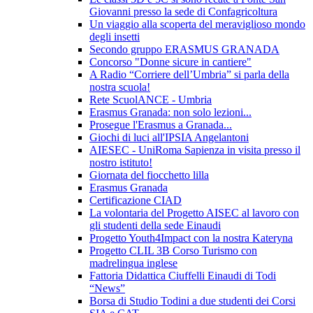
Giovanni presso la sede di Confagricoltura
Un viaggio alla scoperta del meraviglioso mondo
degli insetti
Secondo gruppo ERASMUS GRANADA
Concorso "Donne sicure in cantiere"
A Radio “Corriere dell’Umbria” si parla della
nostra scuola!
Rete ScuolANCE - Umbria
Erasmus Granada: non solo lezioni...
Prosegue l'Erasmus a Granada...
Giochi di luci all'IPSIA Angelantoni
AIESEC - UniRoma Sapienza in visita presso il
nostro istituto!
Giornata del fiocchetto lilla
Erasmus Granada
Certificazione CIAD
La volontaria del Progetto AISEC al lavoro con
gli studenti della sede Einaudi
Progetto Youth4Impact con la nostra Kateryna
Progetto CLIL 3B Corso Turismo con
madrelingua inglese
Fattoria Didattica Ciuffelli Einaudi di Todi
“News”
Borsa di Studio Todini a due studenti dei Corsi