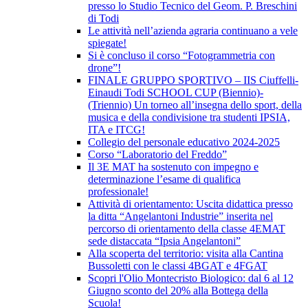
presso lo Studio Tecnico del Geom. P. Breschini
di Todi
Le attività nell’azienda agraria continuano a vele
spiegate!
Si è concluso il corso “Fotogrammetria con
drone”!
FINALE GRUPPO SPORTIVO – IIS Ciuffelli-
Einaudi Todi SCHOOL CUP (Biennio)-
(Triennio) Un torneo all’insegna dello sport, della
musica e della condivisione tra studenti IPSIA,
ITA e ITCG!
Collegio del personale educativo 2024-2025
Corso “Laboratorio del Freddo”
Il 3E MAT ha sostenuto con impegno e
determinazione l’esame di qualifica
professionale!
Attività di orientamento: Uscita didattica presso
la ditta “Angelantoni Industrie” inserita nel
percorso di orientamento della classe 4EMAT
sede distaccata “Ipsia Angelantoni”
Alla scoperta del territorio: visita alla Cantina
Bussoletti con le classi 4BGAT e 4FGAT
Scopri l'Olio Montecristo Biologico: dal 6 al 12
Giugno sconto del 20% alla Bottega della
Scuola!