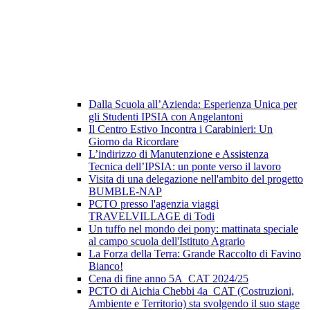
Dalla Scuola all’Azienda: Esperienza Unica per
gli Studenti IPSIA con Angelantoni
Il Centro Estivo Incontra i Carabinieri: Un
Giorno da Ricordare
L’indirizzo di Manutenzione e Assistenza
Tecnica dell’IPSIA: un ponte verso il lavoro
Visita di una delegazione nell'ambito del progetto
BUMBLE-NAP
PCTO presso l'agenzia viaggi
TRAVELVILLAGE di Todi
Un tuffo nel mondo dei pony: mattinata speciale
al campo scuola dell'Istituto Agrario
La Forza della Terra: Grande Raccolto di Favino
Bianco!
Cena di fine anno 5A_CAT 2024/25
PCTO di Aichia Chebbi 4a_CAT (Costruzioni,
Ambiente e Territorio) sta svolgendo il suo stage