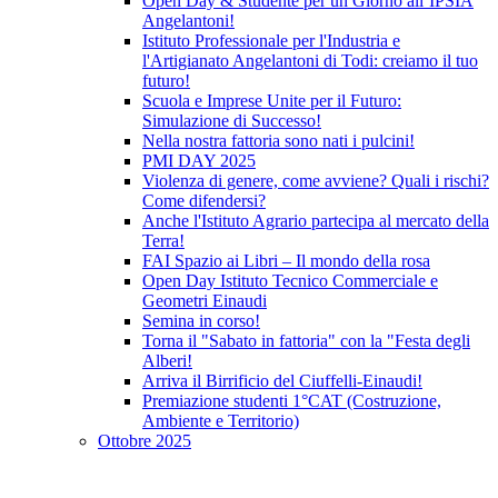
Open Day & Studente per un Giorno all’IPSIA
Angelantoni!
Istituto Professionale per l'Industria e
l'Artigianato Angelantoni di Todi: creiamo il tuo
futuro!
Scuola e Imprese Unite per il Futuro:
Simulazione di Successo!
Nella nostra fattoria sono nati i pulcini!
PMI DAY 2025
Violenza di genere, come avviene? Quali i rischi?
Come difendersi?
Anche l'Istituto Agrario partecipa al mercato della
Terra!
FAI Spazio ai Libri – Il mondo della rosa
Open Day Istituto Tecnico Commerciale e
Geometri Einaudi
Semina in corso!
Torna il "Sabato in fattoria" con la "Festa degli
Alberi!
Arriva il Birrificio del Ciuffelli-Einaudi!
Premiazione studenti 1°CAT (Costruzione,
Ambiente e Territorio)
Ottobre 2025