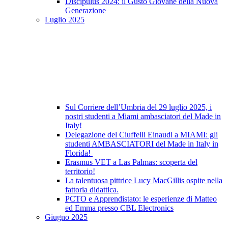
Discipulus 2024: il Gusto Giovane della Nuova
Generazione
Luglio 2025
Sul Corriere dell’Umbria del 29 luglio 2025, i
nostri studenti a Miami ambasciatori del Made in
Italy!
Delegazione del Ciuffelli Einaudi a MIAMI: gli
studenti AMBASCIATORI del Made in Italy in
Florida!
Erasmus VET a Las Palmas: scoperta del
territorio!
La talentuosa pittrice Lucy MacGillis ospite nella
fattoria didattica.
PCTO e Apprendistato: le esperienze di Matteo
ed Emma presso CBL Electronics
Giugno 2025