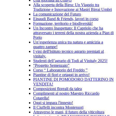
Una giornata all'UniPG
Alla scoperta della Birra: Un Viaggio tra
Tradizione e Innovazione ai Mastri Birrai Umbri
La comunicazione del Futuro
Einaudi Band & Friends, lavori in corso
Formazione, territorio e biodiversità!
Un Incontro Inaspettato: Il Capriolo che ha
attraversato i terreni della nostra azienda a Pian di
Porto
Un’esperienza unica tra natura e amicizia a
quattro zampe!
I vini dell'Istituto tecnico agrario premiati al
vinitaly.
Studenti dell’agrario di Todi al Vinitaly 2025!
“Progetto Semenzaio”
Corso “ Laboratorio del Freddo ”
Piantine di fiori e ortaggi in arrivo!
PIANTINE DI POMODORO DATTERINO IN
VENDITA!
Composizioni floreali da talea
Complimenti al nostro Maestro Riccardo
Cotarella!
Oggi si impara l'innesto!
Il Ciuffelli incontra Montessori
Attraverso le mani, il futuro della viticoltura