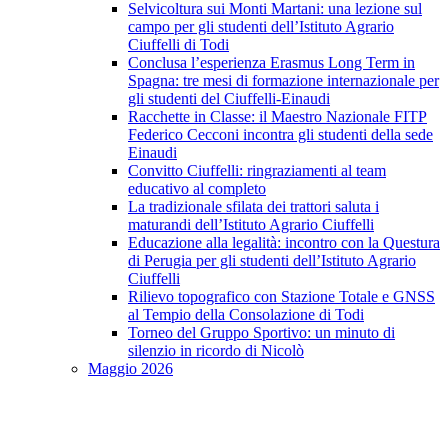
Selvicoltura sui Monti Martani: una lezione sul
campo per gli studenti dell’Istituto Agrario
Ciuffelli di Todi
Conclusa l’esperienza Erasmus Long Term in
Spagna: tre mesi di formazione internazionale per
gli studenti del Ciuffelli-Einaudi
Racchette in Classe: il Maestro Nazionale FITP
Federico Cecconi incontra gli studenti della sede
Einaudi
Convitto Ciuffelli: ringraziamenti al team
educativo al completo
La tradizionale sfilata dei trattori saluta i
maturandi dell’Istituto Agrario Ciuffelli
Educazione alla legalità: incontro con la Questura
di Perugia per gli studenti dell’Istituto Agrario
Ciuffelli
Rilievo topografico con Stazione Totale e GNSS
al Tempio della Consolazione di Todi
Torneo del Gruppo Sportivo: un minuto di
silenzio in ricordo di Nicolò
Maggio 2026