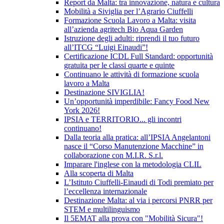
Report da Malta: tra innovazione, natura e cultura
Mobilità a Siviglia per l’Agrario Ciuffelli
Formazione Scuola Lavoro a Malta: visita
all’azienda agritech Bio Aqua Garden
Istruzione degli adulti: riprendi il tuo futuro
all’ITCG “Luigi Einaudi”!
Certificazione ICDL Full Standard: opportunità
gratuita per le classi quarte e quinte
Continuano le attività di formazione scuola
lavoro a Malta
Destinazione SIVIGLIA!
Un’opportunità imperdibile: Fancy Food New
York 2026!
IPSIA e TERRITORIO... gli incontri
continuano!
Dalla teoria alla pratica: all’IPSIA Angelantoni
nasce il “Corso Manutenzione Macchine” in
collaborazione con M.I.R. S.r.l.
Imparare l'inglese con la metodologia CLIL
Alla scoperta di Malta
L’Istituto Ciuffelli-Einaudi di Todi premiato per
l’eccellenza internazionale
Destinazione Malta: al via i percorsi PNRR per
STEM e multilinguismo
Il 5EMAT alla prova con "Mobilità Sicura"!