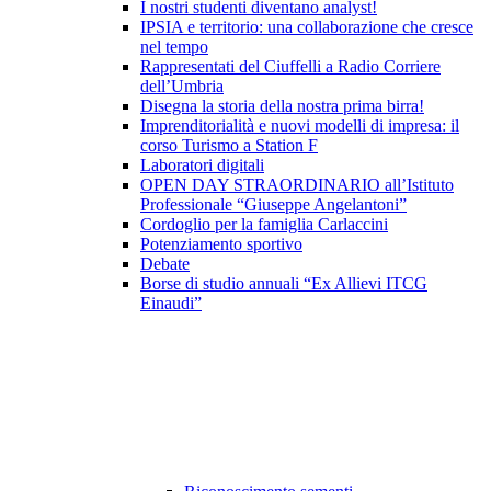
I nostri studenti diventano analyst!
IPSIA e territorio: una collaborazione che cresce
nel tempo
Rappresentati del Ciuffelli a Radio Corriere
dell’Umbria
Disegna la storia della nostra prima birra!
Imprenditorialità e nuovi modelli di impresa: il
corso Turismo a Station F
Laboratori digitali
OPEN DAY STRAORDINARIO all’Istituto
Professionale “Giuseppe Angelantoni”
Cordoglio per la famiglia Carlaccini
Potenziamento sportivo
Debate
Borse di studio annuali “Ex Allievi ITCG
Einaudi”