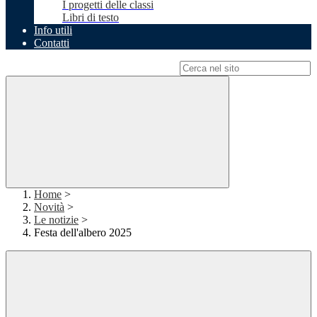
I progetti delle classi
Libri di testo
Info utili
Contatti
Campo di ricerca per le pagine del sito
Home
>
Novità
>
Le notizie
>
Festa dell'albero 2025