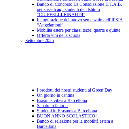
Bando di Concorso La Consolazione E.T.A.B.
per sussidi agli studenti dell'Istituto
“CIUFFELLI-EINAUDI”
Inaugurazione del nuovo semenzaio dell’IPSIA
“Angelantoni”
Mobilità estere per classi terze, quarte e quinte
Offerta vini della scuola
Settembre 2025
I prodotti dei nostri studenti al Green Day
Un giorno in cantina
Erasmus vibes a Barcellona
Sabato in fattoria
Studenti in Erasmus a Barcellona
BUON ANNO SCOLASTICO!
Bando di selezione per la mobilità estera a
Barcellona