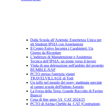
Dalla Scuola all’Azienda: Esperienza Unica per
gli Studenti IPSIA con Angelantoni
Il Centro Estivo Incontra i Carabinieri: Un
Giorno da Ricordare
L’indirizzo di Manutenzione e Assistenza
Tecnica dell’IPSIA: un ponte verso il lavoro
Visita di una delegazione nell'ambito del progetto
BUMBLE-NAP
PCTO presso l'agenzia viaggi
TRAVELVILLAGE di Todi
Un tuffo nel mondo dei pony: mattinata speciale
al campo scuola dell'Istituto Agrario
La Forza della Terra: Grande Raccolto di Favino
Bianco!
Cena di fine anno 5A_CAT 2024/25
PCTO di Aichia Chebbi 4a_CAT (Costruzioni,