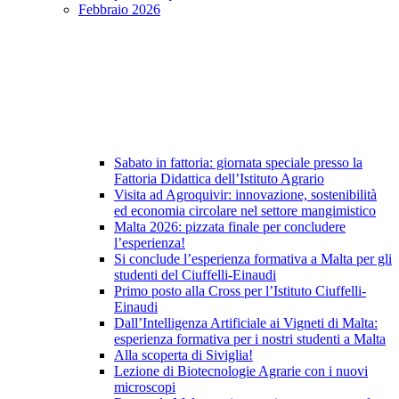
Febbraio 2026
Sabato in fattoria: giornata speciale presso la
Fattoria Didattica dell’Istituto Agrario
Visita ad Agroquivir: innovazione, sostenibilità
ed economia circolare nel settore mangimistico
Malta 2026: pizzata finale per concludere
l’esperienza!
Si conclude l’esperienza formativa a Malta per gli
studenti del Ciuffelli-Einaudi
Primo posto alla Cross per l’Istituto Ciuffelli-
Einaudi
Dall’Intelligenza Artificiale ai Vigneti di Malta:
esperienza formativa per i nostri studenti a Malta
Alla scoperta di Siviglia!
Lezione di Biotecnologie Agrarie con i nuovi
microscopi