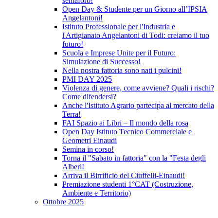
semaforo!
Open Day & Studente per un Giorno all’IPSIA
Angelantoni!
Istituto Professionale per l'Industria e
l'Artigianato Angelantoni di Todi: creiamo il tuo
futuro!
Scuola e Imprese Unite per il Futuro:
Simulazione di Successo!
Nella nostra fattoria sono nati i pulcini!
PMI DAY 2025
Violenza di genere, come avviene? Quali i rischi?
Come difendersi?
Anche l'Istituto Agrario partecipa al mercato della
Terra!
FAI Spazio ai Libri – Il mondo della rosa
Open Day Istituto Tecnico Commerciale e
Geometri Einaudi
Semina in corso!
Torna il "Sabato in fattoria" con la "Festa degli
Alberi!
Arriva il Birrificio del Ciuffelli-Einaudi!
Premiazione studenti 1°CAT (Costruzione,
Ambiente e Territorio)
Ottobre 2025