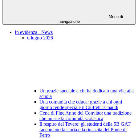
Menu di
navigazione
In evidenza - News
Giugno 2026
Un grazie speciale a chi ha dedicato una vita alla
scuola
Una comunità che educa: grazie a chi ogni
giorno rende speciale il Ciuffelli-Einaudi
Cena di Fine Anno del Convitto: una tradizione
che unisce la comunità scolastica
Il respiro del Tevere: gli studenti della 5B GAT
raccontano la storia e la rinascita del Ponte di
Ferro