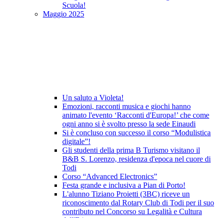
Scuola!
Maggio 2025
Un saluto a Violeta!
Emozioni, racconti musica e giochi hanno
animato l'evento ‘Racconti d'Europa!’ che come
ogni anno si è svolto presso la sede Einaudi
Si è concluso con successo il corso “Modulistica
digitale”!
Gli studenti della prima B Turismo visitano il
B&B S. Lorenzo, residenza d'epoca nel cuore di
Todi
Corso “Advanced Electronics”
Festa grande e inclusiva a Pian di Porto!
L'alunno Tiziano Proietti (3BC) riceve un
riconoscimento dal Rotary Club di Todi per il suo
contributo nel Concorso su Legalità e Cultura