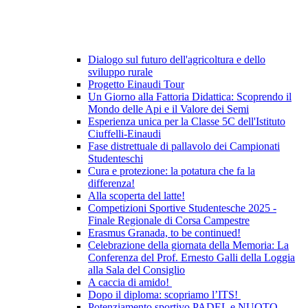
Dialogo sul futuro dell'agricoltura e dello
sviluppo rurale
Progetto Einaudi Tour
Un Giorno alla Fattoria Didattica: Scoprendo il
Mondo delle Api e il Valore dei Semi
Esperienza unica per la Classe 5C dell'Istituto
Ciuffelli-Einaudi
Fase distrettuale di pallavolo dei Campionati
Studenteschi
Cura e protezione: la potatura che fa la
differenza!
Alla scoperta del latte!
Competizioni Sportive Studentesche 2025 -
Finale Regionale di Corsa Campestre
Erasmus Granada, to be continued!
Celebrazione della giornata della Memoria: La
Conferenza del Prof. Ernesto Galli della Loggia
alla Sala del Consiglio
A caccia di amido!
Dopo il diploma: scopriamo l’ITS!
Potenziamento sportivo PADEL e NUOTO