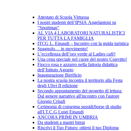
Attestato di Scuola Virtuosa
I nostri studenti dell’IPSIA Angelantoni su
“Sportman”
AL VIA 4 LABORATORI NATURALISTICI
PER TUTTA LA FAMIGLIA
ITCG L. Einaudi – Incontro con la guida turistica
Spagnolo… in movimento!
L’eccellenza dell’oro verde al Ladies cafè!
Una cena speciale nel cuore del nostro Convitto!
Fiocco rosa e azzurro nella fattoria didattica
dell’Istituto Agrario
Inaugurazione Birrificio
La nostra scuola incontra il territorio alla Festa
degli Ulivi II edizione
Secondo appuntamento del progetto di lettura:
Dal genere narrativo all'incontro con l'autore
Giorgio Crisafi
Cerimonia di consegna sussidi/borse di studio
all'I.T.C.G Luigi Einaudi
ANCORA PRIMI IN UMBRIA
Da studenti a mastri birrai
Riscrivi il Tuo Futuro: ottieni il tuo Diploma