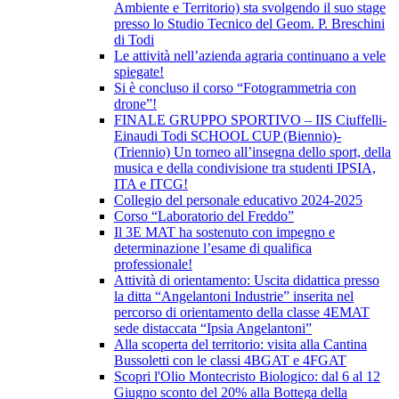
Ambiente e Territorio) sta svolgendo il suo stage
presso lo Studio Tecnico del Geom. P. Breschini
di Todi
Le attività nell’azienda agraria continuano a vele
spiegate!
Si è concluso il corso “Fotogrammetria con
drone”!
FINALE GRUPPO SPORTIVO – IIS Ciuffelli-
Einaudi Todi SCHOOL CUP (Biennio)-
(Triennio) Un torneo all’insegna dello sport, della
musica e della condivisione tra studenti IPSIA,
ITA e ITCG!
Collegio del personale educativo 2024-2025
Corso “Laboratorio del Freddo”
Il 3E MAT ha sostenuto con impegno e
determinazione l’esame di qualifica
professionale!
Attività di orientamento: Uscita didattica presso
la ditta “Angelantoni Industrie” inserita nel
percorso di orientamento della classe 4EMAT
sede distaccata “Ipsia Angelantoni”
Alla scoperta del territorio: visita alla Cantina
Bussoletti con le classi 4BGAT e 4FGAT
Scopri l'Olio Montecristo Biologico: dal 6 al 12
Giugno sconto del 20% alla Bottega della