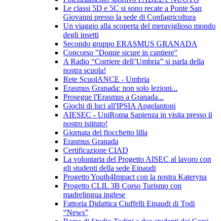
Le classi 5D e 5C si sono recate a Ponte San
Giovanni presso la sede di Confagricoltura
Un viaggio alla scoperta del meraviglioso mondo
degli insetti
Secondo gruppo ERASMUS GRANADA
Concorso "Donne sicure in cantiere"
A Radio “Corriere dell’Umbria” si parla della
nostra scuola!
Rete ScuolANCE - Umbria
Erasmus Granada: non solo lezioni...
Prosegue l'Erasmus a Granada...
Giochi di luci all'IPSIA Angelantoni
AIESEC - UniRoma Sapienza in visita presso il
nostro istituto!
Giornata del fiocchetto lilla
Erasmus Granada
Certificazione CIAD
La volontaria del Progetto AISEC al lavoro con
gli studenti della sede Einaudi
Progetto Youth4Impact con la nostra Kateryna
Progetto CLIL 3B Corso Turismo con
madrelingua inglese
Fattoria Didattica Ciuffelli Einaudi di Todi
“News”