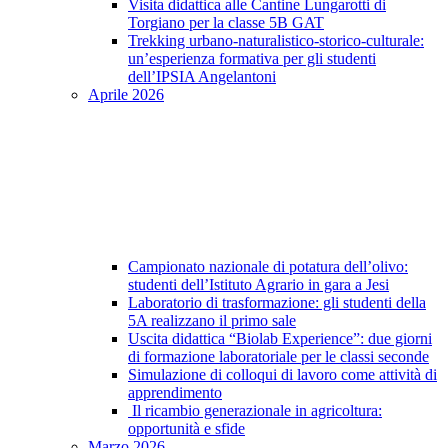
Visita didattica alle Cantine Lungarotti di
Torgiano per la classe 5B GAT
Trekking urbano-naturalistico-storico-culturale:
un’esperienza formativa per gli studenti
dell’IPSIA Angelantoni
Aprile 2026
Campionato nazionale di potatura dell’olivo:
studenti dell’Istituto Agrario in gara a Jesi
Laboratorio di trasformazione: gli studenti della
5A realizzano il primo sale
Uscita didattica “Biolab Experience”: due giorni
di formazione laboratoriale per le classi seconde
Simulazione di colloqui di lavoro come attività di
apprendimento
Il ricambio generazionale in agricoltura:
opportunità e sfide
Marzo 2026