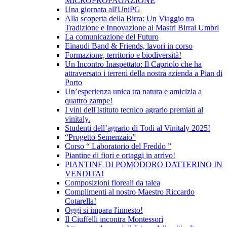
MICROPROPAGAZIONE
Una giornata all'UniPG
Alla scoperta della Birra: Un Viaggio tra
Tradizione e Innovazione ai Mastri Birrai Umbri
La comunicazione del Futuro
Einaudi Band & Friends, lavori in corso
Formazione, territorio e biodiversità!
Un Incontro Inaspettato: Il Capriolo che ha
attraversato i terreni della nostra azienda a Pian di
Porto
Un’esperienza unica tra natura e amicizia a
quattro zampe!
I vini dell'Istituto tecnico agrario premiati al
vinitaly.
Studenti dell’agrario di Todi al Vinitaly 2025!
“Progetto Semenzaio”
Corso “ Laboratorio del Freddo ”
Piantine di fiori e ortaggi in arrivo!
PIANTINE DI POMODORO DATTERINO IN
VENDITA!
Composizioni floreali da talea
Complimenti al nostro Maestro Riccardo
Cotarella!
Oggi si impara l'innesto!
Il Ciuffelli incontra Montessori