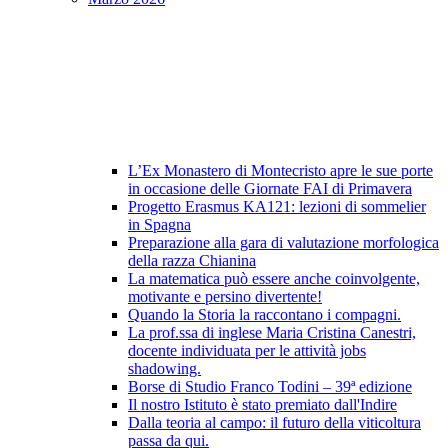
L’Ex Monastero di Montecristo apre le sue porte
in occasione delle Giornate FAI di Primavera
Progetto Erasmus KA121: lezioni di sommelier
in Spagna
Preparazione alla gara di valutazione morfologica
della razza Chianina
La matematica può essere anche coinvolgente,
motivante e persino divertente!
Quando la Storia la raccontano i compagni.
La prof.ssa di inglese Maria Cristina Canestri,
docente individuata per le attività jobs
shadowing.
Borse di Studio Franco Todini – 39ª edizione
Il nostro Istituto è stato premiato dall'Indire
Dalla teoria al campo: il futuro della viticoltura
passa da qui.