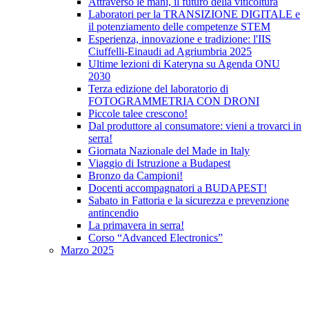
Attraverso le mani, il futuro della viticoltura
Laboratori per la TRANSIZIONE DIGITALE e
il potenziamento delle competenze STEM
Esperienza, innovazione e tradizione: l'IIS
Ciuffelli-Einaudi ad Agriumbria 2025
Ultime lezioni di Kateryna su Agenda ONU
2030
Terza edizione del laboratorio di
FOTOGRAMMETRIA CON DRONI
Piccole talee crescono!
Dal produttore al consumatore: vieni a trovarci in
serra!
Giornata Nazionale del Made in Italy
Viaggio di Istruzione a Budapest
Bronzo da Campioni!
Docenti accompagnatori a BUDAPEST!
Sabato in Fattoria e la sicurezza e prevenzione
antincendio
La primavera in serra!
Corso “Advanced Electronics”
Marzo 2025