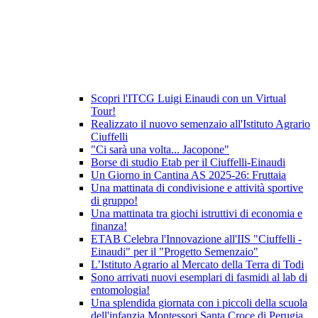
Scopri l'ITCG Luigi Einaudi con un Virtual
Tour!
Realizzato il nuovo semenzaio all'Istituto Agrario
Ciuffelli
"Ci sarà una volta... Jacopone"
Borse di studio Etab per il Ciuffelli-Einaudi
Un Giorno in Cantina AS 2025-26: Fruttaia
Una mattinata di condivisione e attività sportive
di gruppo!
Una mattinata tra giochi istruttivi di economia e
finanza!
ETAB Celebra l'Innovazione all'IIS "Ciuffelli -
Einaudi" per il "Progetto Semenzaio"
L’Istituto Agrario al Mercato della Terra di Todi
Sono arrivati nuovi esemplari di fasmidi al lab di
entomologia!
Una splendida giornata con i piccoli della scuola
dell'infanzia Montessori Santa Croce di Perugia