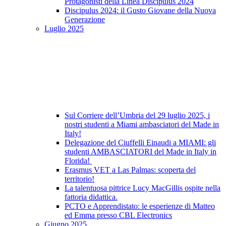
Protagonisti della Linea Discipulus 2024
Discipulus 2024: il Gusto Giovane della Nuova
Generazione
Luglio 2025
Sul Corriere dell’Umbria del 29 luglio 2025, i
nostri studenti a Miami ambasciatori del Made in
Italy!
Delegazione del Ciuffelli Einaudi a MIAMI: gli
studenti AMBASCIATORI del Made in Italy in
Florida!
Erasmus VET a Las Palmas: scoperta del
territorio!
La talentuosa pittrice Lucy MacGillis ospite nella
fattoria didattica.
PCTO e Apprendistato: le esperienze di Matteo
ed Emma presso CBL Electronics
Giugno 2025