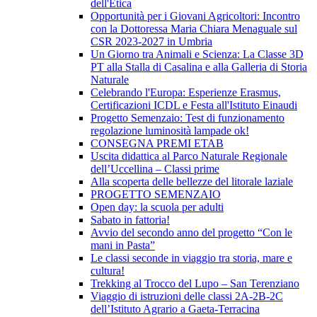
dell'Etica
Opportunità per i Giovani Agricoltori: Incontro
con la Dottoressa Maria Chiara Menaguale sul
CSR 2023-2027 in Umbria
Un Giorno tra Animali e Scienza: La Classe 3D
PT alla Stalla di Casalina e alla Galleria di Storia
Naturale
Celebrando l'Europa: Esperienze Erasmus,
Certificazioni ICDL e Festa all'Istituto Einaudi
Progetto Semenzaio: Test di funzionamento
regolazione luminosità lampade ok!
CONSEGNA PREMI ETAB
Uscita didattica al Parco Naturale Regionale
dell’Uccellina – Classi prime
Alla scoperta delle bellezze del litorale laziale
PROGETTO SEMENZAIO
Open day: la scuola per adulti
Sabato in fattoria!
Avvio del secondo anno del progetto “Con le
mani in Pasta”
Le classi seconde in viaggio tra storia, mare e
cultura!
Trekking al Trocco del Lupo – San Terenziano
Viaggio di istruzioni delle classi 2A-2B-2C
dell’Istituto Agrario a Gaeta-Terracina