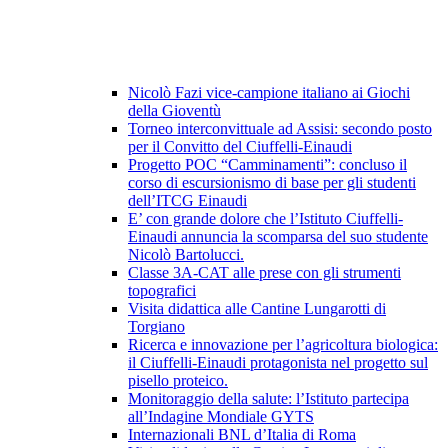
Nicolò Fazi vice-campione italiano ai Giochi
della Gioventù
Torneo interconvittuale ad Assisi: secondo posto
per il Convitto del Ciuffelli-Einaudi
Progetto POC “Camminamenti”: concluso il
corso di escursionismo di base per gli studenti
dell’ITCG Einaudi
E’ con grande dolore che l’Istituto Ciuffelli-
Einaudi annuncia la scomparsa del suo studente
Nicolò Bartolucci.
Classe 3A-CAT alle prese con gli strumenti
topografici
Visita didattica alle Cantine Lungarotti di
Torgiano
Ricerca e innovazione per l’agricoltura biologica:
il Ciuffelli-Einaudi protagonista nel progetto sul
pisello proteico.
Monitoraggio della salute: l’Istituto partecipa
all’Indagine Mondiale GYTS
Internazionali BNL d’Italia di Roma