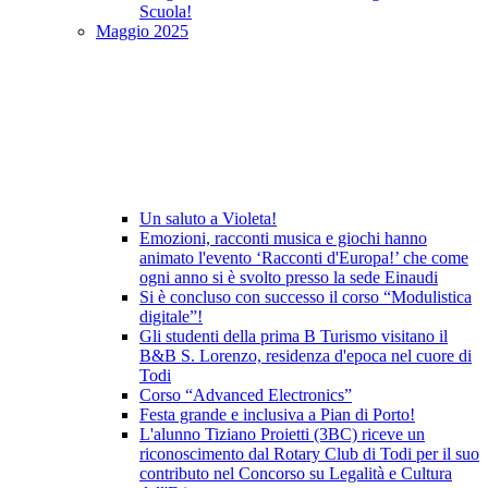
Scuola!
Maggio 2025
Un saluto a Violeta!
Emozioni, racconti musica e giochi hanno
animato l'evento ‘Racconti d'Europa!’ che come
ogni anno si è svolto presso la sede Einaudi
Si è concluso con successo il corso “Modulistica
digitale”!
Gli studenti della prima B Turismo visitano il
B&B S. Lorenzo, residenza d'epoca nel cuore di
Todi
Corso “Advanced Electronics”
Festa grande e inclusiva a Pian di Porto!
L'alunno Tiziano Proietti (3BC) riceve un
riconoscimento dal Rotary Club di Todi per il suo
contributo nel Concorso su Legalità e Cultura