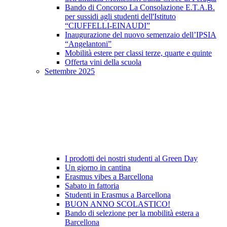
Bando di Concorso La Consolazione E.T.A.B.
per sussidi agli studenti dell'Istituto
“CIUFFELLI-EINAUDI”
Inaugurazione del nuovo semenzaio dell’IPSIA
“Angelantoni”
Mobilità estere per classi terze, quarte e quinte
Offerta vini della scuola
Settembre 2025
I prodotti dei nostri studenti al Green Day
Un giorno in cantina
Erasmus vibes a Barcellona
Sabato in fattoria
Studenti in Erasmus a Barcellona
BUON ANNO SCOLASTICO!
Bando di selezione per la mobilità estera a
Barcellona