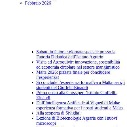
Febbraio 2026
Sabato in fattoria: giornata speciale presso la
Fattoria Didattica dell’Istituto Agrario
Visita ad Agroquivir: innovazione, sostenibilità
ed economia circolare nel settore mangimistico
Malta 2026: pizzata finale per concludere
l’esperienza!
Si conclude l’esperienza formativa a Malta per gli
studenti del Ciuffelli-Einaudi
Primo posto alla Cross per l’Istituto Ciuffelli-
Einaudi
Dall’Intelligenza Artificiale ai Vigneti di Malta:
esperienza formativa per i nostri studenti a Malta
Alla scoperta di Siviglia!
Lezione di Biotecnologie Agrarie con i nuovi
microscopi