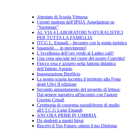
Attestato di Scuola Virtuosa
I nostri studenti dell’IPSIA Angelantoni su
“Sportman”
AL VIA 4 LABORATORI NATURALISTICI
PER TUTTA LA FAMIGLIA
ITCG L. Einaudi – Incontro con la guida turistica
Spagnolo… in movimento!
L’eccellenza dell’oro verde al Ladies cafè!
Una cena speciale nel cuore del nostro Convitto!
Fiocco rosa e azzurro nella fattoria didattica
dell’Istituto Agrario
Inaugurazione Birrificio
La nostra scuola incontra il territorio alla Festa
degli Ulivi II edizione
Secondo appuntamento del progetto di lettura:
Dal genere narrativo all'incontro con l'autore
Giorgio Crisafi
Cerimonia di consegna sussidi/borse di studio
all'I.T.C.G Luigi Einaudi
ANCORA PRIMI IN UMBRIA
Da studenti a mastri birrai
Riscrivi il Tuo Futuro: ottieni il tuo Diploma