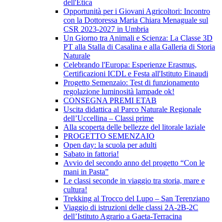
dell'Etica
Opportunità per i Giovani Agricoltori: Incontro
con la Dottoressa Maria Chiara Menaguale sul
CSR 2023-2027 in Umbria
Un Giorno tra Animali e Scienza: La Classe 3D
PT alla Stalla di Casalina e alla Galleria di Storia
Naturale
Celebrando l'Europa: Esperienze Erasmus,
Certificazioni ICDL e Festa all'Istituto Einaudi
Progetto Semenzaio: Test di funzionamento
regolazione luminosità lampade ok!
CONSEGNA PREMI ETAB
Uscita didattica al Parco Naturale Regionale
dell’Uccellina – Classi prime
Alla scoperta delle bellezze del litorale laziale
PROGETTO SEMENZAIO
Open day: la scuola per adulti
Sabato in fattoria!
Avvio del secondo anno del progetto “Con le
mani in Pasta”
Le classi seconde in viaggio tra storia, mare e
cultura!
Trekking al Trocco del Lupo – San Terenziano
Viaggio di istruzioni delle classi 2A-2B-2C
dell’Istituto Agrario a Gaeta-Terracina