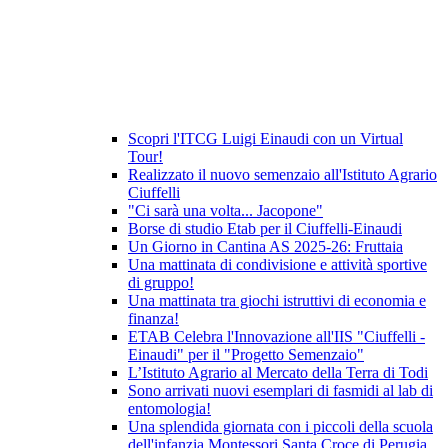
Scopri l'ITCG Luigi Einaudi con un Virtual
Tour!
Realizzato il nuovo semenzaio all'Istituto Agrario
Ciuffelli
"Ci sarà una volta... Jacopone"
Borse di studio Etab per il Ciuffelli-Einaudi
Un Giorno in Cantina AS 2025-26: Fruttaia
Una mattinata di condivisione e attività sportive
di gruppo!
Una mattinata tra giochi istruttivi di economia e
finanza!
ETAB Celebra l'Innovazione all'IIS "Ciuffelli -
Einaudi" per il "Progetto Semenzaio"
L’Istituto Agrario al Mercato della Terra di Todi
Sono arrivati nuovi esemplari di fasmidi al lab di
entomologia!
Una splendida giornata con i piccoli della scuola
dell'infanzia Montessori Santa Croce di Perugia