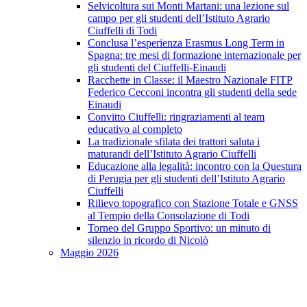
Selvicoltura sui Monti Martani: una lezione sul
campo per gli studenti dell’Istituto Agrario
Ciuffelli di Todi
Conclusa l’esperienza Erasmus Long Term in
Spagna: tre mesi di formazione internazionale per
gli studenti del Ciuffelli-Einaudi
Racchette in Classe: il Maestro Nazionale FITP
Federico Cecconi incontra gli studenti della sede
Einaudi
Convitto Ciuffelli: ringraziamenti al team
educativo al completo
La tradizionale sfilata dei trattori saluta i
maturandi dell’Istituto Agrario Ciuffelli
Educazione alla legalità: incontro con la Questura
di Perugia per gli studenti dell’Istituto Agrario
Ciuffelli
Rilievo topografico con Stazione Totale e GNSS
al Tempio della Consolazione di Todi
Torneo del Gruppo Sportivo: un minuto di
silenzio in ricordo di Nicolò
Maggio 2026