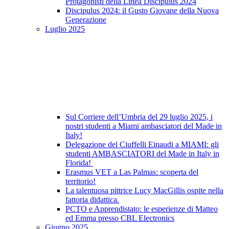
Protagonisti della Linea Discipulus 2024
Discipulus 2024: il Gusto Giovane della Nuova
Generazione
Luglio 2025
Sul Corriere dell’Umbria del 29 luglio 2025, i
nostri studenti a Miami ambasciatori del Made in
Italy!
Delegazione del Ciuffelli Einaudi a MIAMI: gli
studenti AMBASCIATORI del Made in Italy in
Florida!
Erasmus VET a Las Palmas: scoperta del
territorio!
La talentuosa pittrice Lucy MacGillis ospite nella
fattoria didattica.
PCTO e Apprendistato: le esperienze di Matteo
ed Emma presso CBL Electronics
Giugno 2025