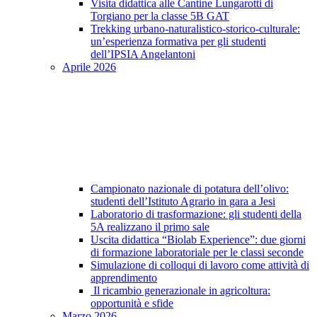
Visita didattica alle Cantine Lungarotti di
Torgiano per la classe 5B GAT
Trekking urbano-naturalistico-storico-culturale:
un’esperienza formativa per gli studenti
dell’IPSIA Angelantoni
Aprile 2026
Campionato nazionale di potatura dell’olivo:
studenti dell’Istituto Agrario in gara a Jesi
Laboratorio di trasformazione: gli studenti della
5A realizzano il primo sale
Uscita didattica “Biolab Experience”: due giorni
di formazione laboratoriale per le classi seconde
Simulazione di colloqui di lavoro come attività di
apprendimento
Il ricambio generazionale in agricoltura:
opportunità e sfide
Marzo 2026