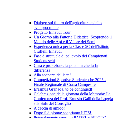
Dialogo sul futuro dell'agricoltura e dello
sviluppo rurale
Progetto Einaudi Tour
Un Giorno alla Fattoria Didattica: Scoprendo il
Mondo delle Api e il Valore dei Semi
Esperienza unica per la Classe 5C dell'Istituto
Ciuffelli-Einaudi
Fase distrettuale di pallavolo dei Campionati
Studenteschi
Cura e protezione: la potatura che fa la
differenza!
Alla scoperta del latte!
Competizioni Sportive Studentesche 2025 -
Finale Regionale di Corsa Campestre
Erasmus Granada, to be continued!
Celebrazione della giornata della Memoria: La
Conferenza del Prof. Ernesto Galli della Loggia
alla Sala del Consiglio
A caccia di amido!
Dopo il diploma: scopriamo l’ITS!
Potenziamento sportivo PADEL e NUOTO