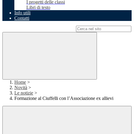
I progetti delle classi
Libri di testo
Info utili
Contatti
Campo di ricerca per le pagine del sito
Home
>
Novità
>
Le notizie
>
Formazione al Ciuffelli con l’Associazione ex allievi