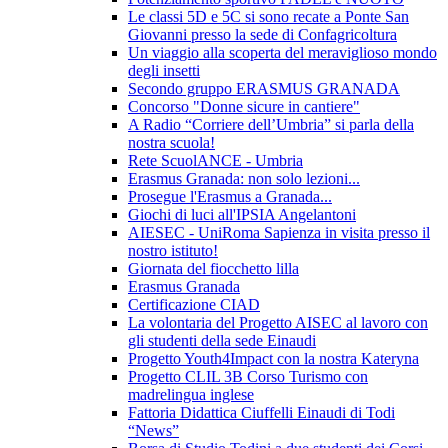
Le classi 5D e 5C si sono recate a Ponte San
Giovanni presso la sede di Confagricoltura
Un viaggio alla scoperta del meraviglioso mondo
degli insetti
Secondo gruppo ERASMUS GRANADA
Concorso "Donne sicure in cantiere"
A Radio “Corriere dell’Umbria” si parla della
nostra scuola!
Rete ScuolANCE - Umbria
Erasmus Granada: non solo lezioni...
Prosegue l'Erasmus a Granada...
Giochi di luci all'IPSIA Angelantoni
AIESEC - UniRoma Sapienza in visita presso il
nostro istituto!
Giornata del fiocchetto lilla
Erasmus Granada
Certificazione CIAD
La volontaria del Progetto AISEC al lavoro con
gli studenti della sede Einaudi
Progetto Youth4Impact con la nostra Kateryna
Progetto CLIL 3B Corso Turismo con
madrelingua inglese
Fattoria Didattica Ciuffelli Einaudi di Todi
“News”