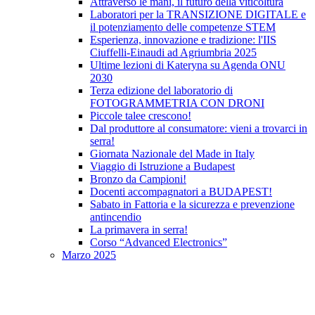
Attraverso le mani, il futuro della viticoltura
Laboratori per la TRANSIZIONE DIGITALE e
il potenziamento delle competenze STEM
Esperienza, innovazione e tradizione: l'IIS
Ciuffelli-Einaudi ad Agriumbria 2025
Ultime lezioni di Kateryna su Agenda ONU
2030
Terza edizione del laboratorio di
FOTOGRAMMETRIA CON DRONI
Piccole talee crescono!
Dal produttore al consumatore: vieni a trovarci in
serra!
Giornata Nazionale del Made in Italy
Viaggio di Istruzione a Budapest
Bronzo da Campioni!
Docenti accompagnatori a BUDAPEST!
Sabato in Fattoria e la sicurezza e prevenzione
antincendio
La primavera in serra!
Corso “Advanced Electronics”
Marzo 2025