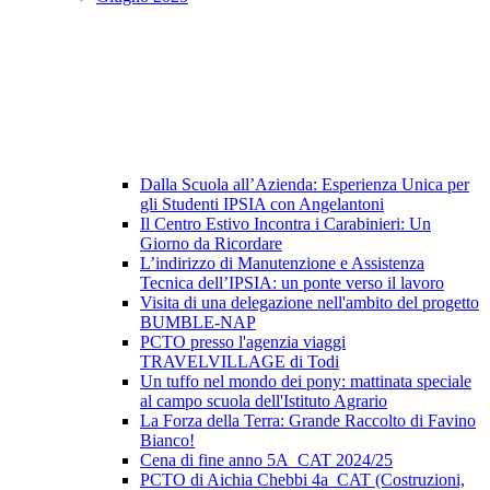
Dalla Scuola all’Azienda: Esperienza Unica per
gli Studenti IPSIA con Angelantoni
Il Centro Estivo Incontra i Carabinieri: Un
Giorno da Ricordare
L’indirizzo di Manutenzione e Assistenza
Tecnica dell’IPSIA: un ponte verso il lavoro
Visita di una delegazione nell'ambito del progetto
BUMBLE-NAP
PCTO presso l'agenzia viaggi
TRAVELVILLAGE di Todi
Un tuffo nel mondo dei pony: mattinata speciale
al campo scuola dell'Istituto Agrario
La Forza della Terra: Grande Raccolto di Favino
Bianco!
Cena di fine anno 5A_CAT 2024/25
PCTO di Aichia Chebbi 4a_CAT (Costruzioni,