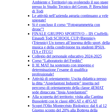
Ambiente e Territorio) sta svolgendo il suo stage
presso lo Studio Tecnico del Geom. P. Breschini
di Todi
Le attività nell’azienda agraria continuano a vele
spiegate!
Si è concluso il corso “Fotogrammetria con
drone”!
FINALE GRUPPO SPORTIVO – IIS Ciuffelli-
Einaudi Todi SCHOOL CUP (Biennio)-
(Triennio) Un torneo all’insegna dello sport, della
musica e della condivisione tra studenti IPSIA,
ITA e ITCG!
Collegio del personale educativo 2024-2025
Corso “Laboratorio del Freddo”
Il 3E MAT ha sostenuto con impegno e
determinazione l’esame di qualifica
professionale!
Attività di orientamento: Uscita didattica presso
la ditta “Angelantoni Industrie” inserita nel
percorso di orientamento della classe 4EMAT
sede distaccata “Ipsia Angelantoni”
Alla scoperta del territorio: visita alla Cantina
Bussoletti con le classi 4BGAT e 4FGAT
Scopri l'Olio Montecristo Biologico: dal 6 al 12
Giugno sconto del 20% alla Bottega della