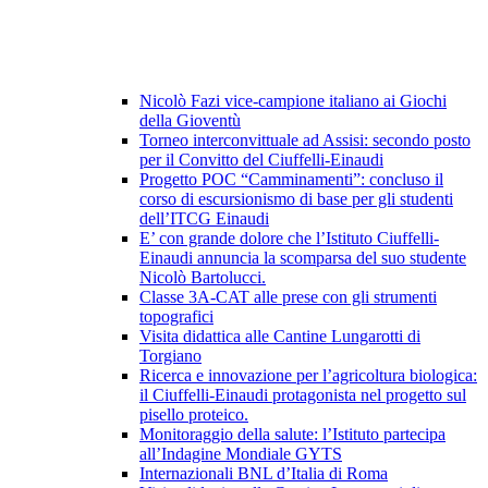
Nicolò Fazi vice-campione italiano ai Giochi
della Gioventù
Torneo interconvittuale ad Assisi: secondo posto
per il Convitto del Ciuffelli-Einaudi
Progetto POC “Camminamenti”: concluso il
corso di escursionismo di base per gli studenti
dell’ITCG Einaudi
E’ con grande dolore che l’Istituto Ciuffelli-
Einaudi annuncia la scomparsa del suo studente
Nicolò Bartolucci.
Classe 3A-CAT alle prese con gli strumenti
topografici
Visita didattica alle Cantine Lungarotti di
Torgiano
Ricerca e innovazione per l’agricoltura biologica:
il Ciuffelli-Einaudi protagonista nel progetto sul
pisello proteico.
Monitoraggio della salute: l’Istituto partecipa
all’Indagine Mondiale GYTS
Internazionali BNL d’Italia di Roma