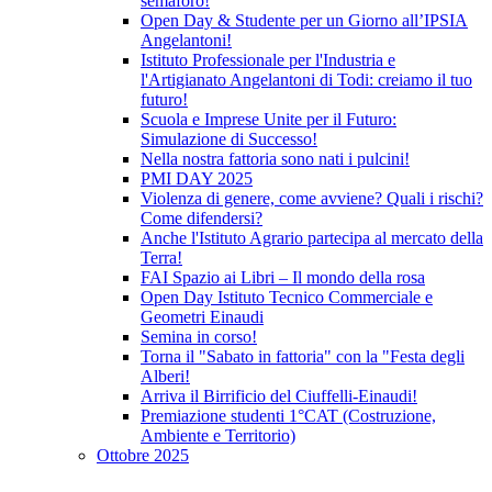
semaforo!
Open Day & Studente per un Giorno all’IPSIA
Angelantoni!
Istituto Professionale per l'Industria e
l'Artigianato Angelantoni di Todi: creiamo il tuo
futuro!
Scuola e Imprese Unite per il Futuro:
Simulazione di Successo!
Nella nostra fattoria sono nati i pulcini!
PMI DAY 2025
Violenza di genere, come avviene? Quali i rischi?
Come difendersi?
Anche l'Istituto Agrario partecipa al mercato della
Terra!
FAI Spazio ai Libri – Il mondo della rosa
Open Day Istituto Tecnico Commerciale e
Geometri Einaudi
Semina in corso!
Torna il "Sabato in fattoria" con la "Festa degli
Alberi!
Arriva il Birrificio del Ciuffelli-Einaudi!
Premiazione studenti 1°CAT (Costruzione,
Ambiente e Territorio)
Ottobre 2025