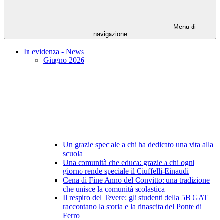
Menu di
navigazione
In evidenza - News
Giugno 2026
Un grazie speciale a chi ha dedicato una vita alla
scuola
Una comunità che educa: grazie a chi ogni
giorno rende speciale il Ciuffelli-Einaudi
Cena di Fine Anno del Convitto: una tradizione
che unisce la comunità scolastica
Il respiro del Tevere: gli studenti della 5B GAT
raccontano la storia e la rinascita del Ponte di
Ferro