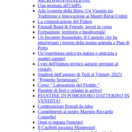
MICROPROPAGAZIONE
Una giornata all'UniPG
Alla scoperta della Birra: Un Viaggio tra
Tradizione e Innovazione ai Mastri Birrai Umbri
La comunicazione del Futuro
Einaudi Band & Friends, lavori in corso
Formazione, territorio e biodiversità!
Un Incontro Inaspettato: Il Capriolo che ha
attraversato i terreni della nostra azienda a Pian di
Porto
Un’esperienza unica tra natura e amicizia a
quattro zampe!
I vini dell'Istituto tecnico agrario premiati al
vinitaly.
Studenti dell’agrario di Todi al Vinitaly 2025!
“Progetto Semenzaio”
Corso “ Laboratorio del Freddo ”
Piantine di fiori e ortaggi in arrivo!
PIANTINE DI POMODORO DATTERINO IN
VENDITA!
Composizioni floreali da talea
Complimenti al nostro Maestro Riccardo
Cotarella!
Oggi si impara l'innesto!
Il Ciuffelli incontra Montessori