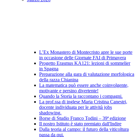
L’Ex Monastero di Montecristo apre le sue porte
in occasione delle Giornate FAI di Primavera
Progetto Erasmus KA121: lezioni di sommelier
in Spagna
Preparazione alla gara di valutazione morfologica
della razza Chianina
La matematica può essere anche coinvolgente,
motivante e persino divertente!
Quando la Storia la raccontano i compagni.
La prof.ssa di inglese Maria Cristina Canestri,
docente individuata per le attività jobs
shadowing.
Borse di Studio Franco Todini – 39ª edizione
Il nostro Istituto è stato premiato dall'Indire
Dalla teoria al campo: il futuro della viticoltura
passa da qui.