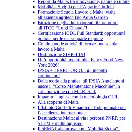
Report da Malta: tra innovazione, natura e cultura
Mobilità a Siviglia per l’Agrario Ciuffelli
Formazione Scuola Lavoro a Malta: visita
all’azienda agritech Bio Aqua Garden
Istruzione degli adulti: riprendi il tuo futuro
all’ITCG “Luigi Einaudi”!
Certificazione ICDL Full Standard: opportunità
gratuita per le classi quarte e quinte
Continuano le attività di formazione scuola
lavoro a Malta
Destinazione SIVIGLIA!
Un’opportunità imperdibile: Fancy Food New
York 2026!
IPSIA e TERRITORIO... gli incontri
continuano!
Dalla teoria alla pratica: all’IPSIA Angelantoni
nasce il “Corso Manutenzione Macchine” in
collaborazione con M.I.R. S.r.l.
Imparare l'inglese con la metodologia CLIL
Alla scoperta di Malta
L’Istituto Ciuffelli-Einaudi di Todi premiato per
l’eccellenza internazionale
Destinazione Malta: al via i percorsi PNRR per
STEM e multilinguismo
Il 5EMAT alla prova con "Mobilità Sicura"!