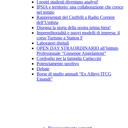
I nostri studenti diventano analyst!
IPSIA e territorio: una collaborazione che cresce
nel tempo
Rappresentati del Ciuffelli a Radio Corriere
dell’Umbria
Disegna la storia della nostra prima birra!
Imprenditorialità e nuovi modelli di impresa: il
corso Turismo a Station F
Laboratori digitali
OPEN DAY STRAORDINARIO all’Istituto
Professionale “Giuseppe Angelantoni”
Cordoglio per la famiglia Carlaccini
Potenziamento sportivo
Debate
Borse di studio annuali “Ex Allievi ITCG
Einaudi”