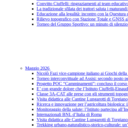
Convitto Ciuffelli: ringraziamenti al team educativ
La tradizionale sfilata dei trattori saluta i maturandi
Educazione alla legalità: incontro con la Questura di
Rilievo topografico con Stazione Totale e GNSS a
Torneo del Gruppo Sportivo: un minuto di silenzio 
Maggio 2026
Nicolò Fazi vice-campione italiano ai Giochi dell
Torneo interconvittuale ad Assisi: secondo posto pe
Progetto POC “Camminamenti”: concluso il corso d
E’ con grande dolore che l’Istituto Ciuffelli-Einau
Classe 3A-CAT alle prese con gli strumenti topogra
Visita didattica alle Cantine Lungarotti di Torgiano
Ricerca e innovazione per l’agricoltura biologica: il
Monitoraggio della salute: l’Istituto partecipa al
Internazionali BNL d’Italia di Roma
Visita didattica alle Cantine Lungarotti di Torgian
Trekking urbano-naturalistico-storico-culturale: un