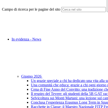
Campo di ricerca per le pagine del sito
In evidenza - News
Giugno 2026
Un grazie speciale a chi ha dedicato una vita alla s
Una comunità che educa: grazie a chi ogni giorno r
Cena di Fine Anno del Convitto: una tradizione che
Il respiro del Tevere: gli studenti della 5B GAT racc
Selvicoltura sui Monti Martani: una lezione sul camp
Conclusa l’esperienza Erasmus Long Term in Spagna:
Racchette in Classe: il Maestro Nazionale FITP Fed