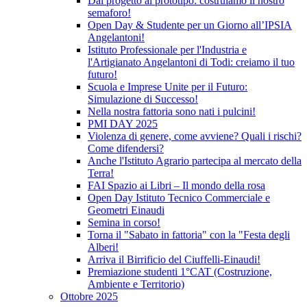
Dal progetto al prototipo: costruiamo il nostro
semaforo!
Open Day & Studente per un Giorno all’IPSIA
Angelantoni!
Istituto Professionale per l'Industria e
l'Artigianato Angelantoni di Todi: creiamo il tuo
futuro!
Scuola e Imprese Unite per il Futuro:
Simulazione di Successo!
Nella nostra fattoria sono nati i pulcini!
PMI DAY 2025
Violenza di genere, come avviene? Quali i rischi?
Come difendersi?
Anche l'Istituto Agrario partecipa al mercato della
Terra!
FAI Spazio ai Libri – Il mondo della rosa
Open Day Istituto Tecnico Commerciale e
Geometri Einaudi
Semina in corso!
Torna il "Sabato in fattoria" con la "Festa degli
Alberi!
Arriva il Birrificio del Ciuffelli-Einaudi!
Premiazione studenti 1°CAT (Costruzione,
Ambiente e Territorio)
Ottobre 2025