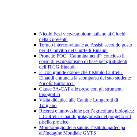
Nicolò Fazi vice-campione italiano ai Giochi
della Gioventù
Torneo interconvittuale ad Assisi: secondo posto
per il Convitto del Ciuffelli-Einaudi
Progetto POC “Camminamenti”: concluso il
corso di escursionismo di base per gli studenti
dell’ITCG Einaudi
E’ con grande dolore che l’Istituto Ciuffelli-
Einaudi annuncia la scomparsa del suo studente
Nicolò Bartolucci.
Classe 3A-CAT alle prese con gli strumenti
topografici
Visita didattica alle Cantine Lungarotti di
Torgiano
Ricerca e innovazione per l’agricoltura biologica:
il Ciuffelli-Einaudi protagonista nel progetto sul
pisello proteico.
Monitoraggio della salute: l’Istituto partecipa
all’Indagine Mondiale GYTS