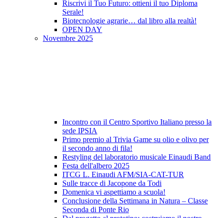
Riscrivi il Tuo Futuro: ottieni il tuo Diploma
Serale!
Biotecnologie agrarie… dal libro alla realtà!
OPEN DAY
Novembre 2025
Incontro con il Centro Sportivo Italiano presso la
sede IPSIA
Primo premio al Trivia Game su olio e olivo per
il secondo anno di fila!
Restyling del laboratorio musicale Einaudi Band
Festa dell'albero 2025
ITCG L. Einaudi AFM/SIA-CAT-TUR
Sulle tracce di Jacopone da Todi
Domenica vi aspettiamo a scuola!
Conclusione della Settimana in Natura – Classe
Seconda di Ponte Rio