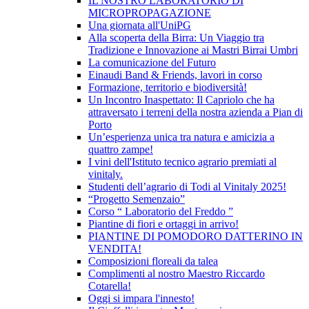
IL NOSTRO LABORATORIO DI
MICROPROPAGAZIONE
Una giornata all'UniPG
Alla scoperta della Birra: Un Viaggio tra
Tradizione e Innovazione ai Mastri Birrai Umbri
La comunicazione del Futuro
Einaudi Band & Friends, lavori in corso
Formazione, territorio e biodiversità!
Un Incontro Inaspettato: Il Capriolo che ha
attraversato i terreni della nostra azienda a Pian di
Porto
Un’esperienza unica tra natura e amicizia a
quattro zampe!
I vini dell'Istituto tecnico agrario premiati al
vinitaly.
Studenti dell’agrario di Todi al Vinitaly 2025!
“Progetto Semenzaio”
Corso “ Laboratorio del Freddo ”
Piantine di fiori e ortaggi in arrivo!
PIANTINE DI POMODORO DATTERINO IN
VENDITA!
Composizioni floreali da talea
Complimenti al nostro Maestro Riccardo
Cotarella!
Oggi si impara l'innesto!