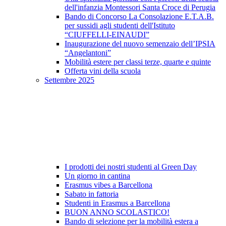
dell'infanzia Montessori Santa Croce di Perugia
Bando di Concorso La Consolazione E.T.A.B.
per sussidi agli studenti dell'Istituto
“CIUFFELLI-EINAUDI”
Inaugurazione del nuovo semenzaio dell’IPSIA
“Angelantoni”
Mobilità estere per classi terze, quarte e quinte
Offerta vini della scuola
Settembre 2025
I prodotti dei nostri studenti al Green Day
Un giorno in cantina
Erasmus vibes a Barcellona
Sabato in fattoria
Studenti in Erasmus a Barcellona
BUON ANNO SCOLASTICO!
Bando di selezione per la mobilità estera a