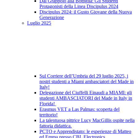
Dal Grappolo alla Bottiglia: Gli Studenti
Protagonisti della Linea Discipulus 2024
Discipulus 2024: il Gusto Giovane della Nuova
Generazione
Luglio 2025
Sul Corriere dell’Umbria del 29 luglio 2025, i
nostri studenti a Miami ambasciatori del Made in
Italy!
Delegazione del Ciuffelli Einaudi a MIAMI: gli
studenti AMBASCIATORI del Made in Italy in
Florida!
Erasmus VET a Las Palmas: scoperta del
territorio!
La talentuosa pittrice Lucy MacGillis ospite nella
fattoria didattica.
PCTO e Apprendistato: le esperienze di Matteo
ed Emma presso CBL Electronics