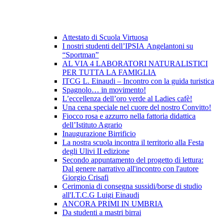
Attestato di Scuola Virtuosa
I nostri studenti dell’IPSIA Angelantoni su
“Sportman”
AL VIA 4 LABORATORI NATURALISTICI
PER TUTTA LA FAMIGLIA
ITCG L. Einaudi – Incontro con la guida turistica
Spagnolo… in movimento!
L’eccellenza dell’oro verde al Ladies cafè!
Una cena speciale nel cuore del nostro Convitto!
Fiocco rosa e azzurro nella fattoria didattica
dell’Istituto Agrario
Inaugurazione Birrificio
La nostra scuola incontra il territorio alla Festa
degli Ulivi II edizione
Secondo appuntamento del progetto di lettura:
Dal genere narrativo all'incontro con l'autore
Giorgio Crisafi
Cerimonia di consegna sussidi/borse di studio
all'I.T.C.G Luigi Einaudi
ANCORA PRIMI IN UMBRIA
Da studenti a mastri birrai