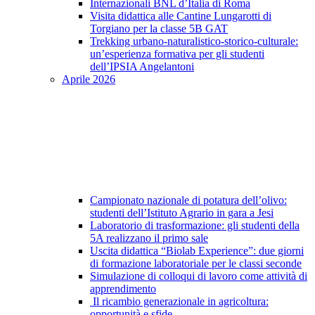
Internazionali BNL d’Italia di Roma
Visita didattica alle Cantine Lungarotti di
Torgiano per la classe 5B GAT
Trekking urbano-naturalistico-storico-culturale:
un’esperienza formativa per gli studenti
dell’IPSIA Angelantoni
Aprile 2026
Campionato nazionale di potatura dell’olivo:
studenti dell’Istituto Agrario in gara a Jesi
Laboratorio di trasformazione: gli studenti della
5A realizzano il primo sale
Uscita didattica “Biolab Experience”: due giorni
di formazione laboratoriale per le classi seconde
Simulazione di colloqui di lavoro come attività di
apprendimento
Il ricambio generazionale in agricoltura:
opportunità e sfide