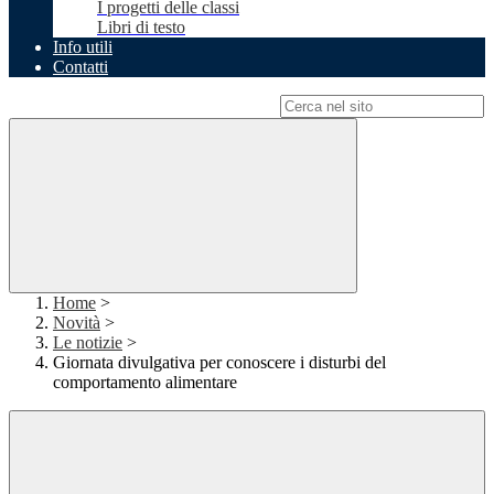
I progetti delle classi
Libri di testo
Info utili
Contatti
Campo di ricerca per le pagine del sito
Home
>
Novità
>
Le notizie
>
Giornata divulgativa per conoscere i disturbi del
comportamento alimentare