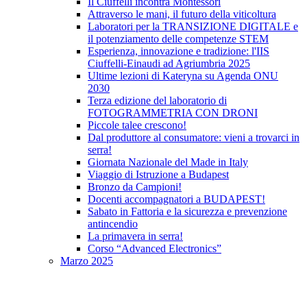
Il Ciuffelli incontra Montessori
Attraverso le mani, il futuro della viticoltura
Laboratori per la TRANSIZIONE DIGITALE e
il potenziamento delle competenze STEM
Esperienza, innovazione e tradizione: l'IIS
Ciuffelli-Einaudi ad Agriumbria 2025
Ultime lezioni di Kateryna su Agenda ONU
2030
Terza edizione del laboratorio di
FOTOGRAMMETRIA CON DRONI
Piccole talee crescono!
Dal produttore al consumatore: vieni a trovarci in
serra!
Giornata Nazionale del Made in Italy
Viaggio di Istruzione a Budapest
Bronzo da Campioni!
Docenti accompagnatori a BUDAPEST!
Sabato in Fattoria e la sicurezza e prevenzione
antincendio
La primavera in serra!
Corso “Advanced Electronics”
Marzo 2025