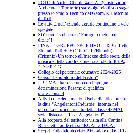
PCTO di Aichia Chebbi 4a_CAT (Costruzioni,
Ambiente e Territorio) sta svolgendo il suo stage
presso lo Studio Tecnico del Geom. P. Breschini
di Todi
Le attività nell’azienda agraria continuano a vele
spiegate!
Si è concluso il corso “Fotogrammetria con
drone”!
FINALE GRUPPO SPORTIVO – IIS Ciuffelli-
Einaudi Todi SCHOOL CUP (Biennio)-
(Triennio) Un torneo all’insegna dello sport, della
musica e della condivisione tra studenti IPSIA,
ITA e ITCG!
Collegio del personale educativo 2024-2025
Corso “Laboratorio del Freddo”
Il 3E MAT ha sostenuto con impegno e
determinazione l’esame di qualifica
professionale!
Attività di orientamento: Uscita didattica presso
la ditta “Angelantoni Industrie” inserita nel
percorso di orientamento della classe 4EMAT
sede distaccata “Ipsia Angelantoni”
Alla scoperta del territorio: visita alla Cantina
Bussoletti con le classi 4BGAT e 4FGAT
Scopri l'Olio Montecristo Biologico: dal 6 al 12