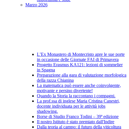
Marzo 2026
L’Ex Monastero di Montecristo apre le sue porte
in occasione delle Giornate FAI di Primavera
Progetto Erasmus KA121: lezioni di sommelier
in Spagna
Preparazione alla gara di valutazione morfologica
della razza Chianina
La matematica può essere anche coinvolgente,
motivante e persino divertente!
Quando la Storia la raccontano i compagni.
La prof.ssa di inglese Maria Cristina Canestri,
docente individuata per le attività jobs
shadowing.
Borse di Studio Franco Todini – 39ª edizione
Il nostro Istituto è stato premiato dall'Indire
Dalla teoria al campo: il futuro della viticoltura