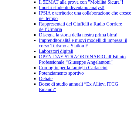
Il 5EMAT alla prova con "Mobilità Sicura"!
I nostri studenti diventano analyst!
IPSIA e territorio: una collaborazione che cresce
nel tempo
Rappresentati del Ciuffelli a Radio Corriere
dell’Umbria
Disegna la storia della nostra prima birra!
Imprenditorialità e nuovi modelli di impresa: il
corso Turismo a Station F
Laboratori digitali
OPEN DAY STRAORDINARIO all’Istituto
Professionale “Giuseppe Angelantoni”
Cordoglio per la famiglia Carlaccini
Potenziamento sportivo
Debate
Borse di studio annuali “Ex Allievi ITCG
Einaudi”