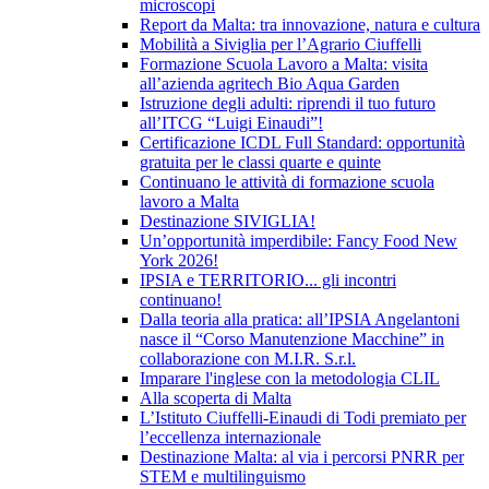
microscopi
Report da Malta: tra innovazione, natura e cultura
Mobilità a Siviglia per l’Agrario Ciuffelli
Formazione Scuola Lavoro a Malta: visita
all’azienda agritech Bio Aqua Garden
Istruzione degli adulti: riprendi il tuo futuro
all’ITCG “Luigi Einaudi”!
Certificazione ICDL Full Standard: opportunità
gratuita per le classi quarte e quinte
Continuano le attività di formazione scuola
lavoro a Malta
Destinazione SIVIGLIA!
Un’opportunità imperdibile: Fancy Food New
York 2026!
IPSIA e TERRITORIO... gli incontri
continuano!
Dalla teoria alla pratica: all’IPSIA Angelantoni
nasce il “Corso Manutenzione Macchine” in
collaborazione con M.I.R. S.r.l.
Imparare l'inglese con la metodologia CLIL
Alla scoperta di Malta
L’Istituto Ciuffelli-Einaudi di Todi premiato per
l’eccellenza internazionale
Destinazione Malta: al via i percorsi PNRR per
STEM e multilinguismo