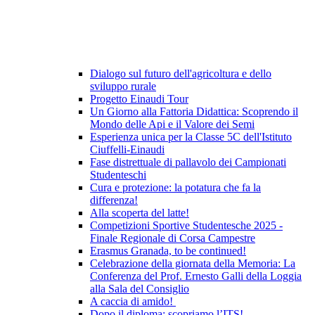
Dialogo sul futuro dell'agricoltura e dello
sviluppo rurale
Progetto Einaudi Tour
Un Giorno alla Fattoria Didattica: Scoprendo il
Mondo delle Api e il Valore dei Semi
Esperienza unica per la Classe 5C dell'Istituto
Ciuffelli-Einaudi
Fase distrettuale di pallavolo dei Campionati
Studenteschi
Cura e protezione: la potatura che fa la
differenza!
Alla scoperta del latte!
Competizioni Sportive Studentesche 2025 -
Finale Regionale di Corsa Campestre
Erasmus Granada, to be continued!
Celebrazione della giornata della Memoria: La
Conferenza del Prof. Ernesto Galli della Loggia
alla Sala del Consiglio
A caccia di amido!
Dopo il diploma: scopriamo l’ITS!