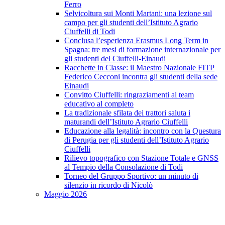
Ferro
Selvicoltura sui Monti Martani: una lezione sul
campo per gli studenti dell’Istituto Agrario
Ciuffelli di Todi
Conclusa l’esperienza Erasmus Long Term in
Spagna: tre mesi di formazione internazionale per
gli studenti del Ciuffelli-Einaudi
Racchette in Classe: il Maestro Nazionale FITP
Federico Cecconi incontra gli studenti della sede
Einaudi
Convitto Ciuffelli: ringraziamenti al team
educativo al completo
La tradizionale sfilata dei trattori saluta i
maturandi dell’Istituto Agrario Ciuffelli
Educazione alla legalità: incontro con la Questura
di Perugia per gli studenti dell’Istituto Agrario
Ciuffelli
Rilievo topografico con Stazione Totale e GNSS
al Tempio della Consolazione di Todi
Torneo del Gruppo Sportivo: un minuto di
silenzio in ricordo di Nicolò
Maggio 2026