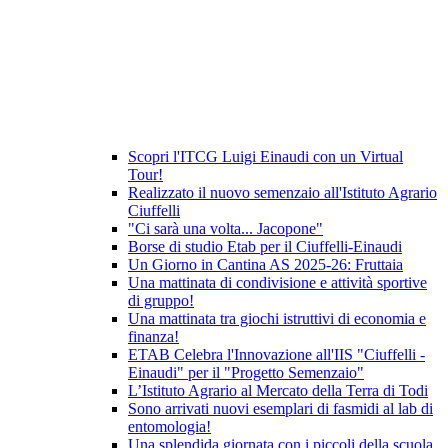
Scopri l'ITCG Luigi Einaudi con un Virtual
Tour!
Realizzato il nuovo semenzaio all'Istituto Agrario
Ciuffelli
"Ci sarà una volta... Jacopone"
Borse di studio Etab per il Ciuffelli-Einaudi
Un Giorno in Cantina AS 2025-26: Fruttaia
Una mattinata di condivisione e attività sportive
di gruppo!
Una mattinata tra giochi istruttivi di economia e
finanza!
ETAB Celebra l'Innovazione all'IIS "Ciuffelli -
Einaudi" per il "Progetto Semenzaio"
L’Istituto Agrario al Mercato della Terra di Todi
Sono arrivati nuovi esemplari di fasmidi al lab di
entomologia!
Una splendida giornata con i piccoli della scuola