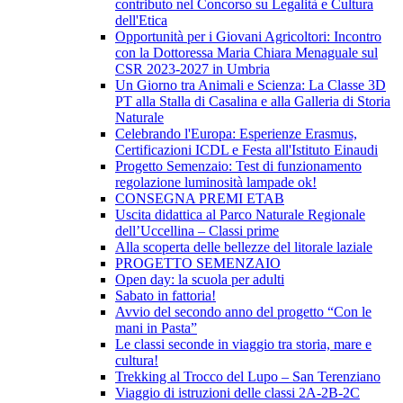
contributo nel Concorso su Legalità e Cultura
dell'Etica
Opportunità per i Giovani Agricoltori: Incontro
con la Dottoressa Maria Chiara Menaguale sul
CSR 2023-2027 in Umbria
Un Giorno tra Animali e Scienza: La Classe 3D
PT alla Stalla di Casalina e alla Galleria di Storia
Naturale
Celebrando l'Europa: Esperienze Erasmus,
Certificazioni ICDL e Festa all'Istituto Einaudi
Progetto Semenzaio: Test di funzionamento
regolazione luminosità lampade ok!
CONSEGNA PREMI ETAB
Uscita didattica al Parco Naturale Regionale
dell’Uccellina – Classi prime
Alla scoperta delle bellezze del litorale laziale
PROGETTO SEMENZAIO
Open day: la scuola per adulti
Sabato in fattoria!
Avvio del secondo anno del progetto “Con le
mani in Pasta”
Le classi seconde in viaggio tra storia, mare e
cultura!
Trekking al Trocco del Lupo – San Terenziano
Viaggio di istruzioni delle classi 2A-2B-2C