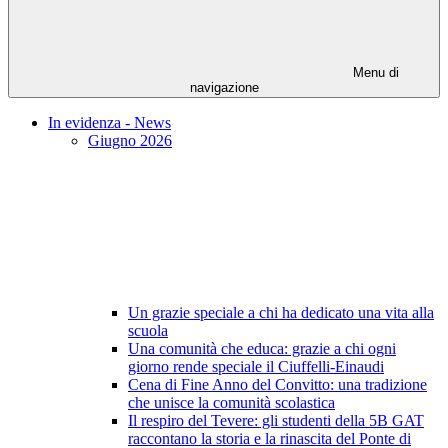
Menu di
navigazione
In evidenza - News
Giugno 2026
Un grazie speciale a chi ha dedicato una vita alla
scuola
Una comunità che educa: grazie a chi ogni
giorno rende speciale il Ciuffelli-Einaudi
Cena di Fine Anno del Convitto: una tradizione
che unisce la comunità scolastica
Il respiro del Tevere: gli studenti della 5B GAT
raccontano la storia e la rinascita del Ponte di