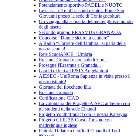
Potenziamento sportivo PADEL e NUOTO
Le classi 5D e 5C si sono recate a Ponte San
Giovanni presso la sede di Confagricoltura
Un viaggio alla scoperta del meraviglioso mondo
degli insetti
Secondo gruppo ERASMUS GRANADA
Concorso "Donne sicure in cantiere"
A Radio “Corriere dell’Umbria” si parla della
nostra scuola!
Rete ScuolANCE - Umbria
Erasmus Granada: non solo lezioni...
Prosegue l'Erasmus a Granada...
Giochi di luci all'IPSIA Angelantoni
AIESEC - UniRoma Sapienza in visita presso il
nostro istituto!
Giornata del fiocchetto lilla
Erasmus Granada
Certificazione CIAD
La volontaria del Progetto AISEC al lavoro con
gli studenti della sede Einaudi
Progetto Youth4Impact con la nostra Kateryna
Progetto CLIL 3B Corso Turismo con
madrelingua inglese
Fattoria Didattica Ciuffelli Einaudi di Todi