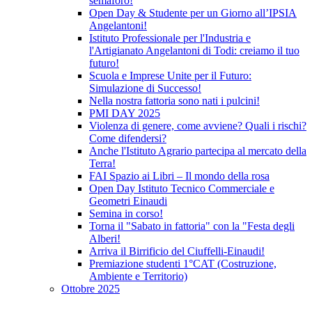
semaforo!
Open Day & Studente per un Giorno all’IPSIA
Angelantoni!
Istituto Professionale per l'Industria e
l'Artigianato Angelantoni di Todi: creiamo il tuo
futuro!
Scuola e Imprese Unite per il Futuro:
Simulazione di Successo!
Nella nostra fattoria sono nati i pulcini!
PMI DAY 2025
Violenza di genere, come avviene? Quali i rischi?
Come difendersi?
Anche l'Istituto Agrario partecipa al mercato della
Terra!
FAI Spazio ai Libri – Il mondo della rosa
Open Day Istituto Tecnico Commerciale e
Geometri Einaudi
Semina in corso!
Torna il "Sabato in fattoria" con la "Festa degli
Alberi!
Arriva il Birrificio del Ciuffelli-Einaudi!
Premiazione studenti 1°CAT (Costruzione,
Ambiente e Territorio)
Ottobre 2025