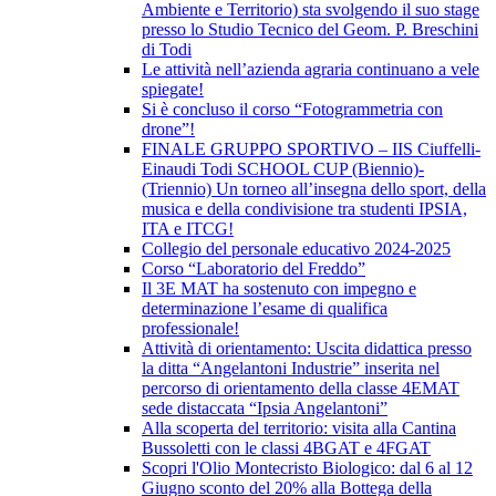
Ambiente e Territorio) sta svolgendo il suo stage
presso lo Studio Tecnico del Geom. P. Breschini
di Todi
Le attività nell’azienda agraria continuano a vele
spiegate!
Si è concluso il corso “Fotogrammetria con
drone”!
FINALE GRUPPO SPORTIVO – IIS Ciuffelli-
Einaudi Todi SCHOOL CUP (Biennio)-
(Triennio) Un torneo all’insegna dello sport, della
musica e della condivisione tra studenti IPSIA,
ITA e ITCG!
Collegio del personale educativo 2024-2025
Corso “Laboratorio del Freddo”
Il 3E MAT ha sostenuto con impegno e
determinazione l’esame di qualifica
professionale!
Attività di orientamento: Uscita didattica presso
la ditta “Angelantoni Industrie” inserita nel
percorso di orientamento della classe 4EMAT
sede distaccata “Ipsia Angelantoni”
Alla scoperta del territorio: visita alla Cantina
Bussoletti con le classi 4BGAT e 4FGAT
Scopri l'Olio Montecristo Biologico: dal 6 al 12
Giugno sconto del 20% alla Bottega della