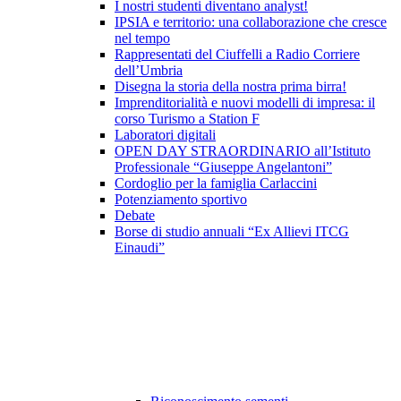
I nostri studenti diventano analyst!
IPSIA e territorio: una collaborazione che cresce
nel tempo
Rappresentati del Ciuffelli a Radio Corriere
dell’Umbria
Disegna la storia della nostra prima birra!
Imprenditorialità e nuovi modelli di impresa: il
corso Turismo a Station F
Laboratori digitali
OPEN DAY STRAORDINARIO all’Istituto
Professionale “Giuseppe Angelantoni”
Cordoglio per la famiglia Carlaccini
Potenziamento sportivo
Debate
Borse di studio annuali “Ex Allievi ITCG
Einaudi”