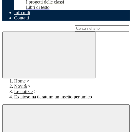
I progetti delle classi
Libri di testo
Info utili
Contatti
Campo di ricerca per le pagine del sito
Home
>
Novità
>
Le notizie
>
Extatosoma tiaratum: un insetto per amico