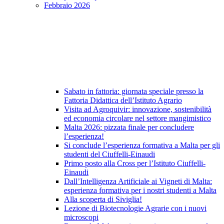
Febbraio 2026
Sabato in fattoria: giornata speciale presso la
Fattoria Didattica dell’Istituto Agrario
Visita ad Agroquivir: innovazione, sostenibilità
ed economia circolare nel settore mangimistico
Malta 2026: pizzata finale per concludere
l’esperienza!
Si conclude l’esperienza formativa a Malta per gli
studenti del Ciuffelli-Einaudi
Primo posto alla Cross per l’Istituto Ciuffelli-
Einaudi
Dall’Intelligenza Artificiale ai Vigneti di Malta:
esperienza formativa per i nostri studenti a Malta
Alla scoperta di Siviglia!
Lezione di Biotecnologie Agrarie con i nuovi
microscopi