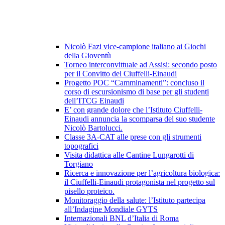
Nicolò Fazi vice-campione italiano ai Giochi
della Gioventù
Torneo interconvittuale ad Assisi: secondo posto
per il Convitto del Ciuffelli-Einaudi
Progetto POC “Camminamenti”: concluso il
corso di escursionismo di base per gli studenti
dell’ITCG Einaudi
E’ con grande dolore che l’Istituto Ciuffelli-
Einaudi annuncia la scomparsa del suo studente
Nicolò Bartolucci.
Classe 3A-CAT alle prese con gli strumenti
topografici
Visita didattica alle Cantine Lungarotti di
Torgiano
Ricerca e innovazione per l’agricoltura biologica:
il Ciuffelli-Einaudi protagonista nel progetto sul
pisello proteico.
Monitoraggio della salute: l’Istituto partecipa
all’Indagine Mondiale GYTS
Internazionali BNL d’Italia di Roma