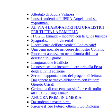
Attestato di Scuola Virtuosa
I nostri studenti dell’IPSIA Angelantoni su
“Sportman”
AL VIA 4 LABORATORI NATURALISTICI
PER TUTTA LA FAMIGLIA
ITCG L. Einaudi – Incontro con la guida turistica
Spagnolo… in movimento!
L’eccellenza dell’oro verde al Ladies cafè!
Una cena speciale nel cuore del nostro Convitto!
Fiocco rosa e azzurro nella fattoria didattica
dell’Istituto Agrario
Inaugurazione Birrificio
La nostra scuola incontra il territorio alla Festa
degli Ulivi II edizione
Secondo appuntamento del progetto di lettura:
Dal genere narrativo all'incontro con l'autore
Giorgio Crisafi
Cerimonia di consegna sussidi/borse di studio
all'I.T.C.G Luigi Einaudi
ANCORA PRIMI IN UMBRIA
Da studenti a mastri birrai
Riscrivi il Tuo Futuro: ottieni il tuo Diploma