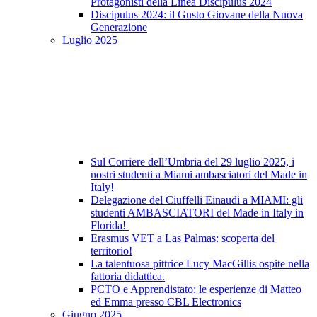
Protagonisti della Linea Discipulus 2024
Discipulus 2024: il Gusto Giovane della Nuova
Generazione
Luglio 2025
Sul Corriere dell’Umbria del 29 luglio 2025, i
nostri studenti a Miami ambasciatori del Made in
Italy!
Delegazione del Ciuffelli Einaudi a MIAMI: gli
studenti AMBASCIATORI del Made in Italy in
Florida!
Erasmus VET a Las Palmas: scoperta del
territorio!
La talentuosa pittrice Lucy MacGillis ospite nella
fattoria didattica.
PCTO e Apprendistato: le esperienze di Matteo
ed Emma presso CBL Electronics
Giugno 2025