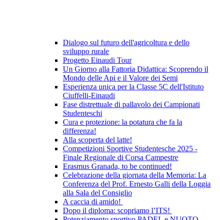
Dialogo sul futuro dell'agricoltura e dello
sviluppo rurale
Progetto Einaudi Tour
Un Giorno alla Fattoria Didattica: Scoprendo il
Mondo delle Api e il Valore dei Semi
Esperienza unica per la Classe 5C dell'Istituto
Ciuffelli-Einaudi
Fase distrettuale di pallavolo dei Campionati
Studenteschi
Cura e protezione: la potatura che fa la
differenza!
Alla scoperta del latte!
Competizioni Sportive Studentesche 2025 -
Finale Regionale di Corsa Campestre
Erasmus Granada, to be continued!
Celebrazione della giornata della Memoria: La
Conferenza del Prof. Ernesto Galli della Loggia
alla Sala del Consiglio
A caccia di amido!
Dopo il diploma: scopriamo l’ITS!
Potenziamento sportivo PADEL e NUOTO