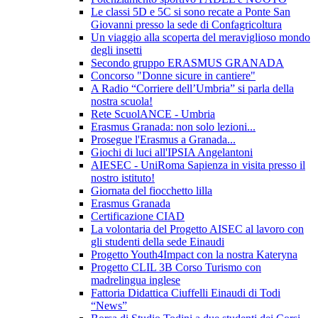
Le classi 5D e 5C si sono recate a Ponte San
Giovanni presso la sede di Confagricoltura
Un viaggio alla scoperta del meraviglioso mondo
degli insetti
Secondo gruppo ERASMUS GRANADA
Concorso "Donne sicure in cantiere"
A Radio “Corriere dell’Umbria” si parla della
nostra scuola!
Rete ScuolANCE - Umbria
Erasmus Granada: non solo lezioni...
Prosegue l'Erasmus a Granada...
Giochi di luci all'IPSIA Angelantoni
AIESEC - UniRoma Sapienza in visita presso il
nostro istituto!
Giornata del fiocchetto lilla
Erasmus Granada
Certificazione CIAD
La volontaria del Progetto AISEC al lavoro con
gli studenti della sede Einaudi
Progetto Youth4Impact con la nostra Kateryna
Progetto CLIL 3B Corso Turismo con
madrelingua inglese
Fattoria Didattica Ciuffelli Einaudi di Todi
“News”