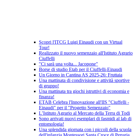
Scopri l'ITCG Luigi Einaudi con un Virtual
Tour!
Realizzato il nuovo semenzaio all'Istituto Agrario
Ciuffelli
"Ci sarà una volta... Jacopone"
Borse di studio Etab per il Ciuffelli-Einaudi
Un Giorno in Cantina AS 2025-26: Fruttaia
Una mattinata di condivisione e attività sportive
di gruppo!
Una mattinata tra giochi istruttivi di economia e
finanza!
ETAB Celebra l'Innovazione all'IIS "Ciuffelli -
Einaudi" per il "Progetto Semenzaio"
L’Istituto Agrario al Mercato della Terra di Todi
Sono arrivati nuovi esemplari di fasmidi al lab di
entomologia!
Una splendida giornata con i piccoli della scuola
dell'infanzia Montessori Santa Croce di Perugia