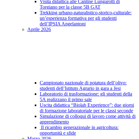
Visita didattica alle Cantine Lungarotti di
Torgiano per la classe 5B GAT
Trekking urbano-naturalistico-storico-culturale:
un’esperienza formativa per gli studenti
dell’IPSIA Angelantoni
Aprile 2026
Campionato nazionale di potatura dell’olivo:
studenti dell’Istituto Agrario in gara a Jesi
Laboratorio di trasformazione: gli studenti della
5A realizzano il primo sale
Uscita didattica “Biolab Experience”: due giorni
di formazione laboratoriale per le classi seconde
Simulazione di colloqui di lavoro come attività di
apprendimento
Il ricambio generazionale in agricoltura:
opportunità e sfide
Marzo 2026