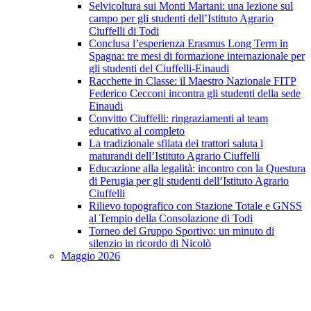
Selvicoltura sui Monti Martani: una lezione sul
campo per gli studenti dell’Istituto Agrario
Ciuffelli di Todi
Conclusa l’esperienza Erasmus Long Term in
Spagna: tre mesi di formazione internazionale per
gli studenti del Ciuffelli-Einaudi
Racchette in Classe: il Maestro Nazionale FITP
Federico Cecconi incontra gli studenti della sede
Einaudi
Convitto Ciuffelli: ringraziamenti al team
educativo al completo
La tradizionale sfilata dei trattori saluta i
maturandi dell’Istituto Agrario Ciuffelli
Educazione alla legalità: incontro con la Questura
di Perugia per gli studenti dell’Istituto Agrario
Ciuffelli
Rilievo topografico con Stazione Totale e GNSS
al Tempio della Consolazione di Todi
Torneo del Gruppo Sportivo: un minuto di
silenzio in ricordo di Nicolò
Maggio 2026