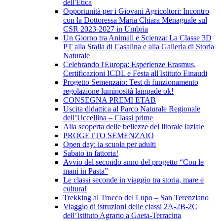
dell'Etica
Opportunità per i Giovani Agricoltori: Incontro
con la Dottoressa Maria Chiara Menaguale sul
CSR 2023-2027 in Umbria
Un Giorno tra Animali e Scienza: La Classe 3D
PT alla Stalla di Casalina e alla Galleria di Storia
Naturale
Celebrando l'Europa: Esperienze Erasmus,
Certificazioni ICDL e Festa all'Istituto Einaudi
Progetto Semenzaio: Test di funzionamento
regolazione luminosità lampade ok!
CONSEGNA PREMI ETAB
Uscita didattica al Parco Naturale Regionale
dell’Uccellina – Classi prime
Alla scoperta delle bellezze del litorale laziale
PROGETTO SEMENZAIO
Open day: la scuola per adulti
Sabato in fattoria!
Avvio del secondo anno del progetto “Con le
mani in Pasta”
Le classi seconde in viaggio tra storia, mare e
cultura!
Trekking al Trocco del Lupo – San Terenziano
Viaggio di istruzioni delle classi 2A-2B-2C
dell’Istituto Agrario a Gaeta-Terracina