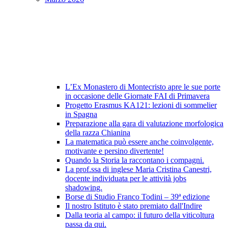
L’Ex Monastero di Montecristo apre le sue porte
in occasione delle Giornate FAI di Primavera
Progetto Erasmus KA121: lezioni di sommelier
in Spagna
Preparazione alla gara di valutazione morfologica
della razza Chianina
La matematica può essere anche coinvolgente,
motivante e persino divertente!
Quando la Storia la raccontano i compagni.
La prof.ssa di inglese Maria Cristina Canestri,
docente individuata per le attività jobs
shadowing.
Borse di Studio Franco Todini – 39ª edizione
Il nostro Istituto è stato premiato dall'Indire
Dalla teoria al campo: il futuro della viticoltura
passa da qui.