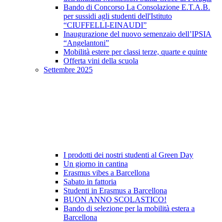
Bando di Concorso La Consolazione E.T.A.B.
per sussidi agli studenti dell'Istituto
“CIUFFELLI-EINAUDI”
Inaugurazione del nuovo semenzaio dell’IPSIA
“Angelantoni”
Mobilità estere per classi terze, quarte e quinte
Offerta vini della scuola
Settembre 2025
I prodotti dei nostri studenti al Green Day
Un giorno in cantina
Erasmus vibes a Barcellona
Sabato in fattoria
Studenti in Erasmus a Barcellona
BUON ANNO SCOLASTICO!
Bando di selezione per la mobilità estera a
Barcellona