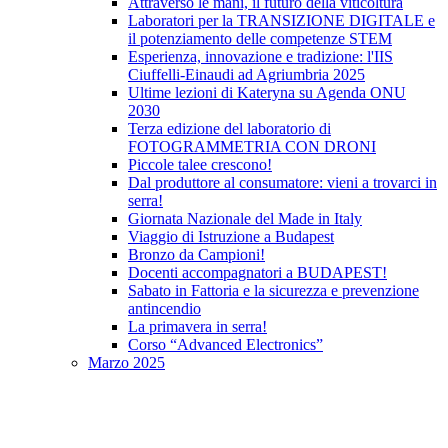
Attraverso le mani, il futuro della viticoltura
Laboratori per la TRANSIZIONE DIGITALE e
il potenziamento delle competenze STEM
Esperienza, innovazione e tradizione: l'IIS
Ciuffelli-Einaudi ad Agriumbria 2025
Ultime lezioni di Kateryna su Agenda ONU
2030
Terza edizione del laboratorio di
FOTOGRAMMETRIA CON DRONI
Piccole talee crescono!
Dal produttore al consumatore: vieni a trovarci in
serra!
Giornata Nazionale del Made in Italy
Viaggio di Istruzione a Budapest
Bronzo da Campioni!
Docenti accompagnatori a BUDAPEST!
Sabato in Fattoria e la sicurezza e prevenzione
antincendio
La primavera in serra!
Corso “Advanced Electronics”
Marzo 2025