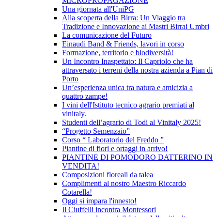
MICROPROPAGAZIONE
Una giornata all'UniPG
Alla scoperta della Birra: Un Viaggio tra
Tradizione e Innovazione ai Mastri Birrai Umbri
La comunicazione del Futuro
Einaudi Band & Friends, lavori in corso
Formazione, territorio e biodiversità!
Un Incontro Inaspettato: Il Capriolo che ha
attraversato i terreni della nostra azienda a Pian di
Porto
Un’esperienza unica tra natura e amicizia a
quattro zampe!
I vini dell'Istituto tecnico agrario premiati al
vinitaly.
Studenti dell’agrario di Todi al Vinitaly 2025!
“Progetto Semenzaio”
Corso “ Laboratorio del Freddo ”
Piantine di fiori e ortaggi in arrivo!
PIANTINE DI POMODORO DATTERINO IN
VENDITA!
Composizioni floreali da talea
Complimenti al nostro Maestro Riccardo
Cotarella!
Oggi si impara l'innesto!
Il Ciuffelli incontra Montessori