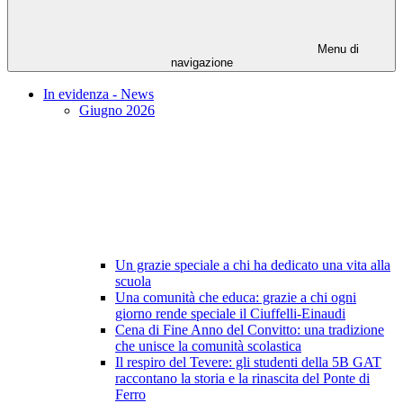
Menu di
navigazione
In evidenza - News
Giugno 2026
Un grazie speciale a chi ha dedicato una vita alla
scuola
Una comunità che educa: grazie a chi ogni
giorno rende speciale il Ciuffelli-Einaudi
Cena di Fine Anno del Convitto: una tradizione
che unisce la comunità scolastica
Il respiro del Tevere: gli studenti della 5B GAT
raccontano la storia e la rinascita del Ponte di
Ferro