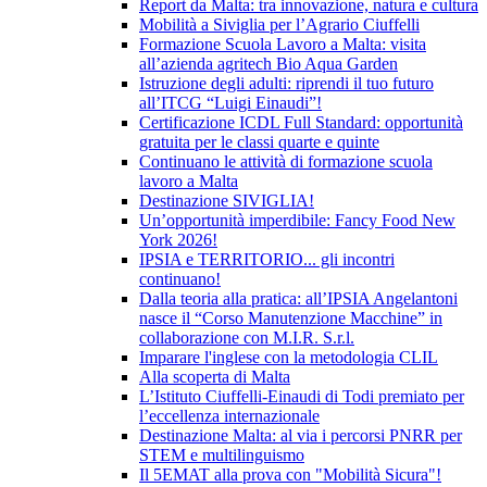
Report da Malta: tra innovazione, natura e cultura
Mobilità a Siviglia per l’Agrario Ciuffelli
Formazione Scuola Lavoro a Malta: visita
all’azienda agritech Bio Aqua Garden
Istruzione degli adulti: riprendi il tuo futuro
all’ITCG “Luigi Einaudi”!
Certificazione ICDL Full Standard: opportunità
gratuita per le classi quarte e quinte
Continuano le attività di formazione scuola
lavoro a Malta
Destinazione SIVIGLIA!
Un’opportunità imperdibile: Fancy Food New
York 2026!
IPSIA e TERRITORIO... gli incontri
continuano!
Dalla teoria alla pratica: all’IPSIA Angelantoni
nasce il “Corso Manutenzione Macchine” in
collaborazione con M.I.R. S.r.l.
Imparare l'inglese con la metodologia CLIL
Alla scoperta di Malta
L’Istituto Ciuffelli-Einaudi di Todi premiato per
l’eccellenza internazionale
Destinazione Malta: al via i percorsi PNRR per
STEM e multilinguismo
Il 5EMAT alla prova con "Mobilità Sicura"!