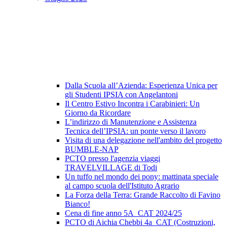
Dalla Scuola all’Azienda: Esperienza Unica per
gli Studenti IPSIA con Angelantoni
Il Centro Estivo Incontra i Carabinieri: Un
Giorno da Ricordare
L’indirizzo di Manutenzione e Assistenza
Tecnica dell’IPSIA: un ponte verso il lavoro
Visita di una delegazione nell'ambito del progetto
BUMBLE-NAP
PCTO presso l'agenzia viaggi
TRAVELVILLAGE di Todi
Un tuffo nel mondo dei pony: mattinata speciale
al campo scuola dell'Istituto Agrario
La Forza della Terra: Grande Raccolto di Favino
Bianco!
Cena di fine anno 5A_CAT 2024/25
PCTO di Aichia Chebbi 4a_CAT (Costruzioni,