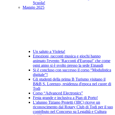
Scuola!
Maggio 2025
Un saluto a Violeta!
Emozioni, racconti musica e giochi hanno
animato l'evento ‘Racconti d'Europa!’ che come
ogni anno si è svolto presso la sede Einaudi
Si è concluso con successo il corso “Modulistica
digitale”!
Gli studenti della prima B Turismo visitano il
B&B S. Lorenzo, residenza d'epoca nel cuore di
Todi
Corso “Advanced Electronics”
Festa grande e inclusiva a Pian di Porto!
L'alunno Tiziano Proietti (3BC) riceve un
riconoscimento dal Rotary Club di Todi per il suo
contributo nel Concorso su Legalità e Cultura