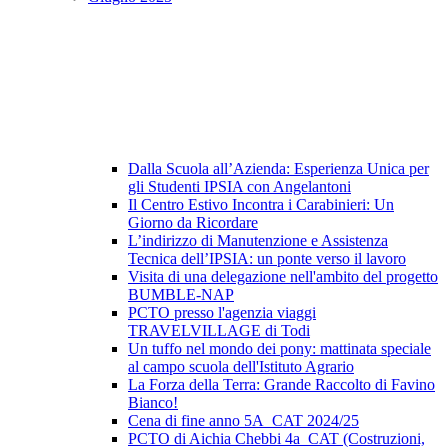
Dalla Scuola all’Azienda: Esperienza Unica per
gli Studenti IPSIA con Angelantoni
Il Centro Estivo Incontra i Carabinieri: Un
Giorno da Ricordare
L’indirizzo di Manutenzione e Assistenza
Tecnica dell’IPSIA: un ponte verso il lavoro
Visita di una delegazione nell'ambito del progetto
BUMBLE-NAP
PCTO presso l'agenzia viaggi
TRAVELVILLAGE di Todi
Un tuffo nel mondo dei pony: mattinata speciale
al campo scuola dell'Istituto Agrario
La Forza della Terra: Grande Raccolto di Favino
Bianco!
Cena di fine anno 5A_CAT 2024/25
PCTO di Aichia Chebbi 4a_CAT (Costruzioni,