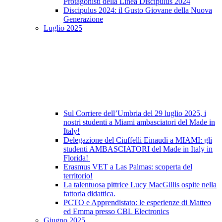
Protagonisti della Linea Discipulus 2024
Discipulus 2024: il Gusto Giovane della Nuova
Generazione
Luglio 2025
Sul Corriere dell’Umbria del 29 luglio 2025, i
nostri studenti a Miami ambasciatori del Made in
Italy!
Delegazione del Ciuffelli Einaudi a MIAMI: gli
studenti AMBASCIATORI del Made in Italy in
Florida!
Erasmus VET a Las Palmas: scoperta del
territorio!
La talentuosa pittrice Lucy MacGillis ospite nella
fattoria didattica.
PCTO e Apprendistato: le esperienze di Matteo
ed Emma presso CBL Electronics
Giugno 2025