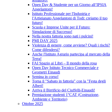
semaforo!
Open Day & Studente per un Giorno all’IPSIA
Angelantoni!
Istituto Professionale per l'Industria e
l'Artigianato Angelantoni di Todi: creiamo il tuo
futuro!
Scuola e Imprese Unite per il Futuro:
Simulazione di Successo!
Nella nostra fattoria sono nati i pulcini!
PMI DAY 2025
Violenza di genere, come avviene? Quali i rischi?
Come difendersi?
Anche l'Istituto Agrario partecipa al mercato della
Terra!
FAI Spazio ai Libri – Il mondo della rosa
Open Day Istituto Tecnico Commerciale e
Geometri Einaudi
Semina in corso!
Torna il "Sabato in fattoria" con la "Festa degli
Alberi!
Arriva il Birrificio del Ciuffelli-Einaudi!
Premiazione studenti 1°CAT (Costruzione,
Ambiente e Territorio)
Ottobre 2025