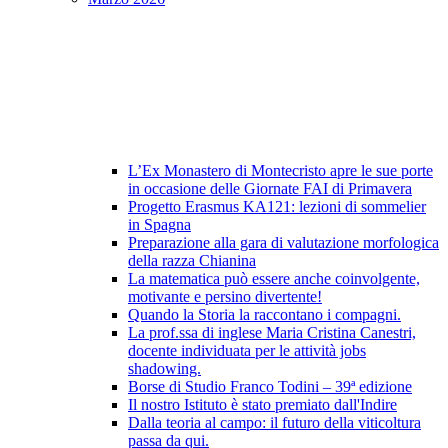
L’Ex Monastero di Montecristo apre le sue porte
in occasione delle Giornate FAI di Primavera
Progetto Erasmus KA121: lezioni di sommelier
in Spagna
Preparazione alla gara di valutazione morfologica
della razza Chianina
La matematica può essere anche coinvolgente,
motivante e persino divertente!
Quando la Storia la raccontano i compagni.
La prof.ssa di inglese Maria Cristina Canestri,
docente individuata per le attività jobs
shadowing.
Borse di Studio Franco Todini – 39ª edizione
Il nostro Istituto è stato premiato dall'Indire
Dalla teoria al campo: il futuro della viticoltura
passa da qui.