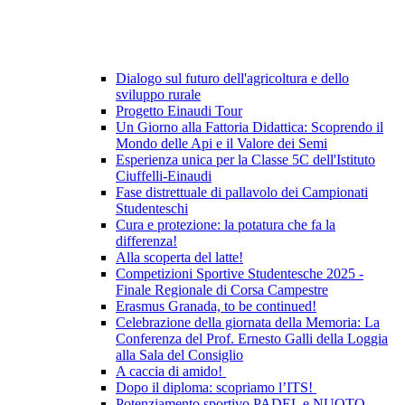
Dialogo sul futuro dell'agricoltura e dello
sviluppo rurale
Progetto Einaudi Tour
Un Giorno alla Fattoria Didattica: Scoprendo il
Mondo delle Api e il Valore dei Semi
Esperienza unica per la Classe 5C dell'Istituto
Ciuffelli-Einaudi
Fase distrettuale di pallavolo dei Campionati
Studenteschi
Cura e protezione: la potatura che fa la
differenza!
Alla scoperta del latte!
Competizioni Sportive Studentesche 2025 -
Finale Regionale di Corsa Campestre
Erasmus Granada, to be continued!
Celebrazione della giornata della Memoria: La
Conferenza del Prof. Ernesto Galli della Loggia
alla Sala del Consiglio
A caccia di amido!
Dopo il diploma: scopriamo l’ITS!
Potenziamento sportivo PADEL e NUOTO