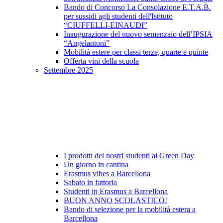
Bando di Concorso La Consolazione E.T.A.B.
per sussidi agli studenti dell'Istituto
“CIUFFELLI-EINAUDI”
Inaugurazione del nuovo semenzaio dell’IPSIA
“Angelantoni”
Mobilità estere per classi terze, quarte e quinte
Offerta vini della scuola
Settembre 2025
I prodotti dei nostri studenti al Green Day
Un giorno in cantina
Erasmus vibes a Barcellona
Sabato in fattoria
Studenti in Erasmus a Barcellona
BUON ANNO SCOLASTICO!
Bando di selezione per la mobilità estera a
Barcellona