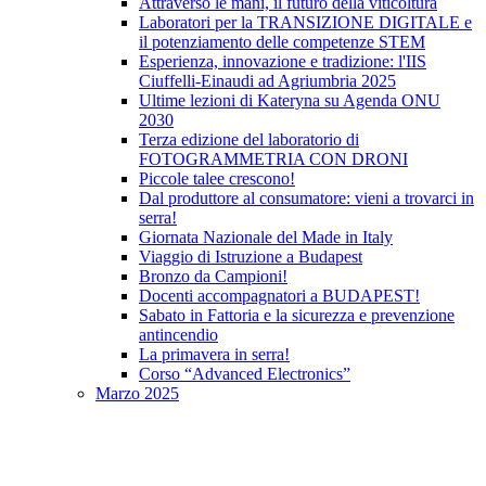
Attraverso le mani, il futuro della viticoltura
Laboratori per la TRANSIZIONE DIGITALE e
il potenziamento delle competenze STEM
Esperienza, innovazione e tradizione: l'IIS
Ciuffelli-Einaudi ad Agriumbria 2025
Ultime lezioni di Kateryna su Agenda ONU
2030
Terza edizione del laboratorio di
FOTOGRAMMETRIA CON DRONI
Piccole talee crescono!
Dal produttore al consumatore: vieni a trovarci in
serra!
Giornata Nazionale del Made in Italy
Viaggio di Istruzione a Budapest
Bronzo da Campioni!
Docenti accompagnatori a BUDAPEST!
Sabato in Fattoria e la sicurezza e prevenzione
antincendio
La primavera in serra!
Corso “Advanced Electronics”
Marzo 2025