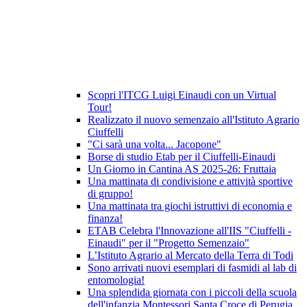
Scopri l'ITCG Luigi Einaudi con un Virtual
Tour!
Realizzato il nuovo semenzaio all'Istituto Agrario
Ciuffelli
"Ci sarà una volta... Jacopone"
Borse di studio Etab per il Ciuffelli-Einaudi
Un Giorno in Cantina AS 2025-26: Fruttaia
Una mattinata di condivisione e attività sportive
di gruppo!
Una mattinata tra giochi istruttivi di economia e
finanza!
ETAB Celebra l'Innovazione all'IIS "Ciuffelli -
Einaudi" per il "Progetto Semenzaio"
L’Istituto Agrario al Mercato della Terra di Todi
Sono arrivati nuovi esemplari di fasmidi al lab di
entomologia!
Una splendida giornata con i piccoli della scuola
dell'infanzia Montessori Santa Croce di Perugia