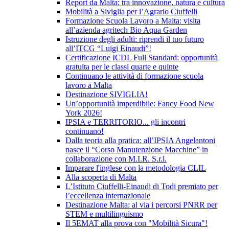
Report da Malta: tra innovazione, natura e cultura
Mobilità a Siviglia per l’Agrario Ciuffelli
Formazione Scuola Lavoro a Malta: visita
all’azienda agritech Bio Aqua Garden
Istruzione degli adulti: riprendi il tuo futuro
all’ITCG “Luigi Einaudi”!
Certificazione ICDL Full Standard: opportunità
gratuita per le classi quarte e quinte
Continuano le attività di formazione scuola
lavoro a Malta
Destinazione SIVIGLIA!
Un’opportunità imperdibile: Fancy Food New
York 2026!
IPSIA e TERRITORIO... gli incontri
continuano!
Dalla teoria alla pratica: all’IPSIA Angelantoni
nasce il “Corso Manutenzione Macchine” in
collaborazione con M.I.R. S.r.l.
Imparare l'inglese con la metodologia CLIL
Alla scoperta di Malta
L’Istituto Ciuffelli-Einaudi di Todi premiato per
l’eccellenza internazionale
Destinazione Malta: al via i percorsi PNRR per
STEM e multilinguismo
Il 5EMAT alla prova con "Mobilità Sicura"!