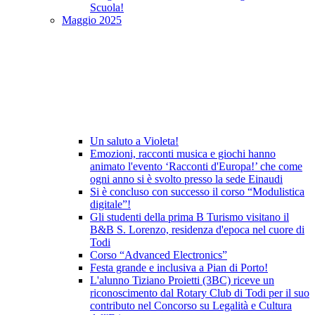
Scuola!
Maggio 2025
Un saluto a Violeta!
Emozioni, racconti musica e giochi hanno
animato l'evento ‘Racconti d'Europa!’ che come
ogni anno si è svolto presso la sede Einaudi
Si è concluso con successo il corso “Modulistica
digitale”!
Gli studenti della prima B Turismo visitano il
B&B S. Lorenzo, residenza d'epoca nel cuore di
Todi
Corso “Advanced Electronics”
Festa grande e inclusiva a Pian di Porto!
L'alunno Tiziano Proietti (3BC) riceve un
riconoscimento dal Rotary Club di Todi per il suo
contributo nel Concorso su Legalità e Cultura