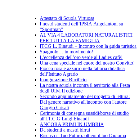
Attestato di Scuola Virtuosa
I nostri studenti dell’IPSIA Angelantoni su
“Sportman”
AL VIA 4 LABORATORI NATURALISTICI
PER TUTTA LA FAMIGLIA
ITCG L. Einaudi – Incontro con la guida turistica
Spagnolo… in movimento!
L’eccellenza dell’oro verde al Ladies cafè!
Una cena speciale nel cuore del nostro Convitto!
Fiocco rosa e azzurro nella fattoria didattica
dell’Istituto Agrario
Inaugurazione Birrificio
La nostra scuola incontra il territorio alla Festa
degli Ulivi II edizione
Secondo appuntamento del progetto di lettura:
Dal genere narrativo all'incontro con l'autore
Giorgio Crisafi
Cerimonia di consegna sussidi/borse di studio
all'I.T.C.G Luigi Einaudi
ANCORA PRIMI IN UMBRIA
Da studenti a mastri birrai
Riscrivi il Tuo Futuro: ottieni il tuo Diploma