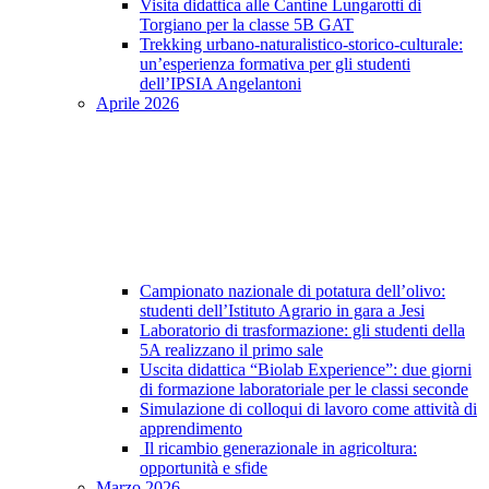
Visita didattica alle Cantine Lungarotti di
Torgiano per la classe 5B GAT
Trekking urbano-naturalistico-storico-culturale:
un’esperienza formativa per gli studenti
dell’IPSIA Angelantoni
Aprile 2026
Campionato nazionale di potatura dell’olivo:
studenti dell’Istituto Agrario in gara a Jesi
Laboratorio di trasformazione: gli studenti della
5A realizzano il primo sale
Uscita didattica “Biolab Experience”: due giorni
di formazione laboratoriale per le classi seconde
Simulazione di colloqui di lavoro come attività di
apprendimento
Il ricambio generazionale in agricoltura:
opportunità e sfide
Marzo 2026