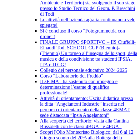
Ambiente e Territorio) sta svolgendo il suo stage
presso lo Studio Tecnico del Geom. P. Breschini
di Todi
Le attività nell’azienda agraria continuano a vele
spiegate!
Si è concluso il corso “Fotogrammetria con
drone”!
FINALE GRUPPO SPORTIVO – IIS Ciuffelli-
Einaudi Todi SCHOOL CUP (Biennio)-
(Triennio) Un torneo all’insegna dello sport, della
musica e della condivisione tra studenti IPSIA,
ITA e ITCG!
Collegio del personale educativo 2024-2025
Corso “Laboratorio del Freddo”
Il 3E MAT ha sostenuto con impegno e
determinazione l’esame di qualifica
professionale!
Attività di orientamento: Uscita didattica presso
la ditta “Angelantoni Industrie” inserita nel
percorso di orientamento della classe 4EMAT
sede distaccata “Ipsia Angelantoni”
Alla scoperta del territorio: visita alla Cantina
Bussoletti con le classi 4BGAT e 4FGAT
Scopri l'Olio Montecristo Biologico: dal 6 al 12
Giugno sconto del 20% alla Bottega della