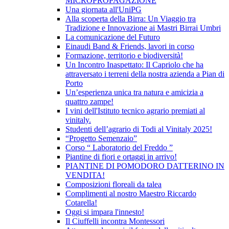
MICROPROPAGAZIONE
Una giornata all'UniPG
Alla scoperta della Birra: Un Viaggio tra
Tradizione e Innovazione ai Mastri Birrai Umbri
La comunicazione del Futuro
Einaudi Band & Friends, lavori in corso
Formazione, territorio e biodiversità!
Un Incontro Inaspettato: Il Capriolo che ha
attraversato i terreni della nostra azienda a Pian di
Porto
Un’esperienza unica tra natura e amicizia a
quattro zampe!
I vini dell'Istituto tecnico agrario premiati al
vinitaly.
Studenti dell’agrario di Todi al Vinitaly 2025!
“Progetto Semenzaio”
Corso “ Laboratorio del Freddo ”
Piantine di fiori e ortaggi in arrivo!
PIANTINE DI POMODORO DATTERINO IN
VENDITA!
Composizioni floreali da talea
Complimenti al nostro Maestro Riccardo
Cotarella!
Oggi si impara l'innesto!
Il Ciuffelli incontra Montessori