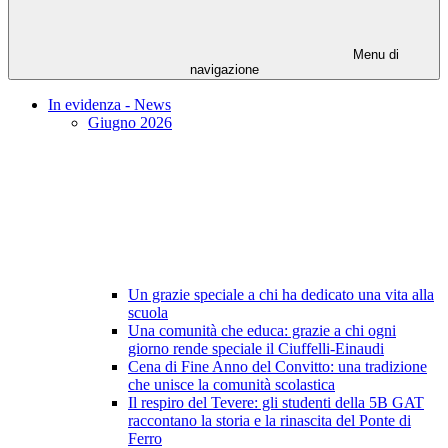
Menu di
navigazione
In evidenza - News
Giugno 2026
Un grazie speciale a chi ha dedicato una vita alla
scuola
Una comunità che educa: grazie a chi ogni
giorno rende speciale il Ciuffelli-Einaudi
Cena di Fine Anno del Convitto: una tradizione
che unisce la comunità scolastica
Il respiro del Tevere: gli studenti della 5B GAT
raccontano la storia e la rinascita del Ponte di
Ferro