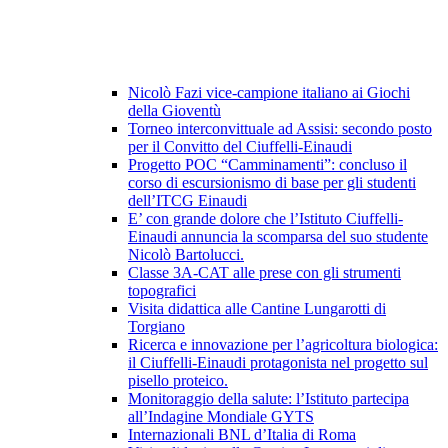
Nicolò Fazi vice-campione italiano ai Giochi
della Gioventù
Torneo interconvittuale ad Assisi: secondo posto
per il Convitto del Ciuffelli-Einaudi
Progetto POC “Camminamenti”: concluso il
corso di escursionismo di base per gli studenti
dell’ITCG Einaudi
E’ con grande dolore che l’Istituto Ciuffelli-
Einaudi annuncia la scomparsa del suo studente
Nicolò Bartolucci.
Classe 3A-CAT alle prese con gli strumenti
topografici
Visita didattica alle Cantine Lungarotti di
Torgiano
Ricerca e innovazione per l’agricoltura biologica:
il Ciuffelli-Einaudi protagonista nel progetto sul
pisello proteico.
Monitoraggio della salute: l’Istituto partecipa
all’Indagine Mondiale GYTS
Internazionali BNL d’Italia di Roma