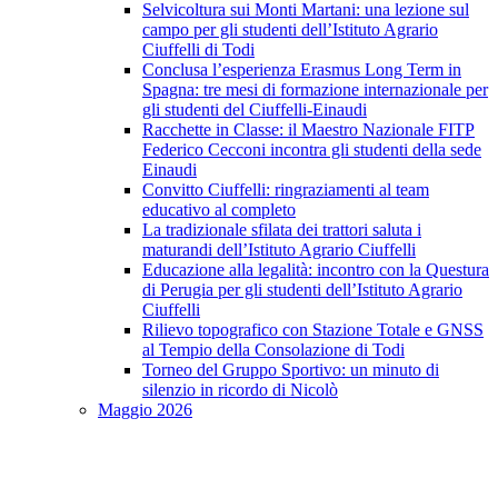
Selvicoltura sui Monti Martani: una lezione sul
campo per gli studenti dell’Istituto Agrario
Ciuffelli di Todi
Conclusa l’esperienza Erasmus Long Term in
Spagna: tre mesi di formazione internazionale per
gli studenti del Ciuffelli-Einaudi
Racchette in Classe: il Maestro Nazionale FITP
Federico Cecconi incontra gli studenti della sede
Einaudi
Convitto Ciuffelli: ringraziamenti al team
educativo al completo
La tradizionale sfilata dei trattori saluta i
maturandi dell’Istituto Agrario Ciuffelli
Educazione alla legalità: incontro con la Questura
di Perugia per gli studenti dell’Istituto Agrario
Ciuffelli
Rilievo topografico con Stazione Totale e GNSS
al Tempio della Consolazione di Todi
Torneo del Gruppo Sportivo: un minuto di
silenzio in ricordo di Nicolò
Maggio 2026