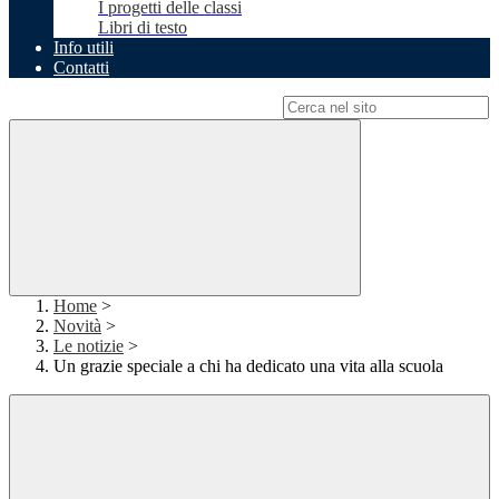
I progetti delle classi
Libri di testo
Info utili
Contatti
Campo di ricerca per le pagine del sito
Home
>
Novità
>
Le notizie
>
Un grazie speciale a chi ha dedicato una vita alla scuola