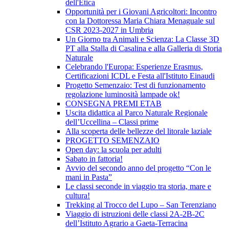
dell'Etica
Opportunità per i Giovani Agricoltori: Incontro
con la Dottoressa Maria Chiara Menaguale sul
CSR 2023-2027 in Umbria
Un Giorno tra Animali e Scienza: La Classe 3D
PT alla Stalla di Casalina e alla Galleria di Storia
Naturale
Celebrando l'Europa: Esperienze Erasmus,
Certificazioni ICDL e Festa all'Istituto Einaudi
Progetto Semenzaio: Test di funzionamento
regolazione luminosità lampade ok!
CONSEGNA PREMI ETAB
Uscita didattica al Parco Naturale Regionale
dell’Uccellina – Classi prime
Alla scoperta delle bellezze del litorale laziale
PROGETTO SEMENZAIO
Open day: la scuola per adulti
Sabato in fattoria!
Avvio del secondo anno del progetto “Con le
mani in Pasta”
Le classi seconde in viaggio tra storia, mare e
cultura!
Trekking al Trocco del Lupo – San Terenziano
Viaggio di istruzioni delle classi 2A-2B-2C
dell’Istituto Agrario a Gaeta-Terracina