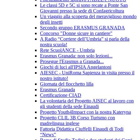
Le classi 5D e 5C si sono recate a Ponte San
Giovanni presso la sede di Confagricoltura
Un viaggio alla scoperta del meraviglioso mondo
degli insetti
Secondo gruppo ERASMUS GRANADA
Concorso "Donne sicure in cantiere"
A Radio “Corriere dell’Umbria” si parla della
nostra scuola!
Rete ScuolANCE - Umbria
Erasmus Granada: non solo lezioni...
Prosegue l'Erasmus a Granada...
Giochi di luci all'IPSIA Angelantoni
AIESEC - UniRoma Sapienza in visita presso il
nostro istituto!
Giornata del fiocchetto lilla
Erasmus Granada
Certificazione CIAD
La volontaria del Progetto AISEC al lavoro con
gli studenti della sede Einaudi
Progetto Youth4Impact con la nostra Kateryna
Progetto CLIL 3B Corso Turismo con
madrelingua inglese
Fattoria Didattica Ciuffelli Einaudi di Todi
“News”