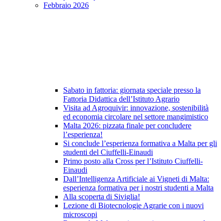
Febbraio 2026
Sabato in fattoria: giornata speciale presso la
Fattoria Didattica dell’Istituto Agrario
Visita ad Agroquivir: innovazione, sostenibilità
ed economia circolare nel settore mangimistico
Malta 2026: pizzata finale per concludere
l’esperienza!
Si conclude l’esperienza formativa a Malta per gli
studenti del Ciuffelli-Einaudi
Primo posto alla Cross per l’Istituto Ciuffelli-
Einaudi
Dall’Intelligenza Artificiale ai Vigneti di Malta:
esperienza formativa per i nostri studenti a Malta
Alla scoperta di Siviglia!
Lezione di Biotecnologie Agrarie con i nuovi
microscopi