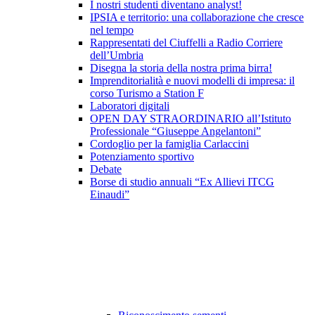
I nostri studenti diventano analyst!
IPSIA e territorio: una collaborazione che cresce
nel tempo
Rappresentati del Ciuffelli a Radio Corriere
dell’Umbria
Disegna la storia della nostra prima birra!
Imprenditorialità e nuovi modelli di impresa: il
corso Turismo a Station F
Laboratori digitali
OPEN DAY STRAORDINARIO all’Istituto
Professionale “Giuseppe Angelantoni”
Cordoglio per la famiglia Carlaccini
Potenziamento sportivo
Debate
Borse di studio annuali “Ex Allievi ITCG
Einaudi”