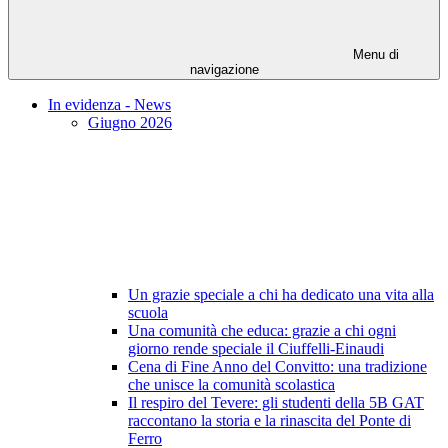
Menu di
navigazione
In evidenza - News
Giugno 2026
Un grazie speciale a chi ha dedicato una vita alla
scuola
Una comunità che educa: grazie a chi ogni
giorno rende speciale il Ciuffelli-Einaudi
Cena di Fine Anno del Convitto: una tradizione
che unisce la comunità scolastica
Il respiro del Tevere: gli studenti della 5B GAT
raccontano la storia e la rinascita del Ponte di
Ferro