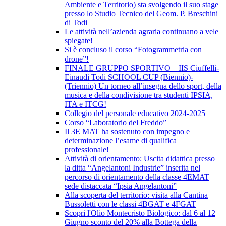
Ambiente e Territorio) sta svolgendo il suo stage
presso lo Studio Tecnico del Geom. P. Breschini
di Todi
Le attività nell’azienda agraria continuano a vele
spiegate!
Si è concluso il corso “Fotogrammetria con
drone”!
FINALE GRUPPO SPORTIVO – IIS Ciuffelli-
Einaudi Todi SCHOOL CUP (Biennio)-
(Triennio) Un torneo all’insegna dello sport, della
musica e della condivisione tra studenti IPSIA,
ITA e ITCG!
Collegio del personale educativo 2024-2025
Corso “Laboratorio del Freddo”
Il 3E MAT ha sostenuto con impegno e
determinazione l’esame di qualifica
professionale!
Attività di orientamento: Uscita didattica presso
la ditta “Angelantoni Industrie” inserita nel
percorso di orientamento della classe 4EMAT
sede distaccata “Ipsia Angelantoni”
Alla scoperta del territorio: visita alla Cantina
Bussoletti con le classi 4BGAT e 4FGAT
Scopri l'Olio Montecristo Biologico: dal 6 al 12
Giugno sconto del 20% alla Bottega della