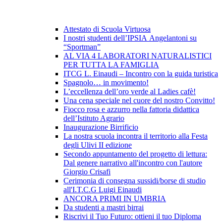
Attestato di Scuola Virtuosa
I nostri studenti dell’IPSIA Angelantoni su
“Sportman”
AL VIA 4 LABORATORI NATURALISTICI
PER TUTTA LA FAMIGLIA
ITCG L. Einaudi – Incontro con la guida turistica
Spagnolo… in movimento!
L’eccellenza dell’oro verde al Ladies cafè!
Una cena speciale nel cuore del nostro Convitto!
Fiocco rosa e azzurro nella fattoria didattica
dell’Istituto Agrario
Inaugurazione Birrificio
La nostra scuola incontra il territorio alla Festa
degli Ulivi II edizione
Secondo appuntamento del progetto di lettura:
Dal genere narrativo all'incontro con l'autore
Giorgio Crisafi
Cerimonia di consegna sussidi/borse di studio
all'I.T.C.G Luigi Einaudi
ANCORA PRIMI IN UMBRIA
Da studenti a mastri birrai
Riscrivi il Tuo Futuro: ottieni il tuo Diploma