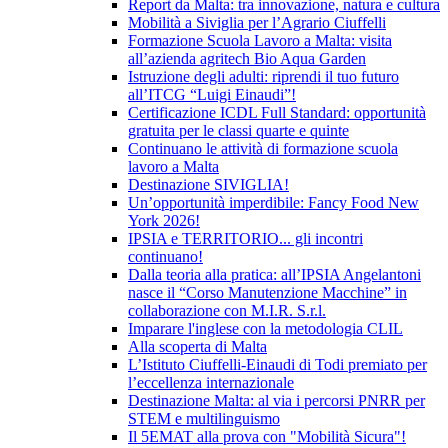
Report da Malta: tra innovazione, natura e cultura
Mobilità a Siviglia per l’Agrario Ciuffelli
Formazione Scuola Lavoro a Malta: visita
all’azienda agritech Bio Aqua Garden
Istruzione degli adulti: riprendi il tuo futuro
all’ITCG “Luigi Einaudi”!
Certificazione ICDL Full Standard: opportunità
gratuita per le classi quarte e quinte
Continuano le attività di formazione scuola
lavoro a Malta
Destinazione SIVIGLIA!
Un’opportunità imperdibile: Fancy Food New
York 2026!
IPSIA e TERRITORIO... gli incontri
continuano!
Dalla teoria alla pratica: all’IPSIA Angelantoni
nasce il “Corso Manutenzione Macchine” in
collaborazione con M.I.R. S.r.l.
Imparare l'inglese con la metodologia CLIL
Alla scoperta di Malta
L’Istituto Ciuffelli-Einaudi di Todi premiato per
l’eccellenza internazionale
Destinazione Malta: al via i percorsi PNRR per
STEM e multilinguismo
Il 5EMAT alla prova con "Mobilità Sicura"!