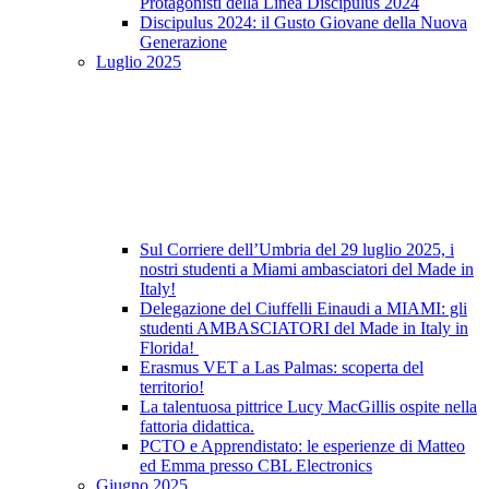
Protagonisti della Linea Discipulus 2024
Discipulus 2024: il Gusto Giovane della Nuova
Generazione
Luglio 2025
Sul Corriere dell’Umbria del 29 luglio 2025, i
nostri studenti a Miami ambasciatori del Made in
Italy!
Delegazione del Ciuffelli Einaudi a MIAMI: gli
studenti AMBASCIATORI del Made in Italy in
Florida!
Erasmus VET a Las Palmas: scoperta del
territorio!
La talentuosa pittrice Lucy MacGillis ospite nella
fattoria didattica.
PCTO e Apprendistato: le esperienze di Matteo
ed Emma presso CBL Electronics
Giugno 2025