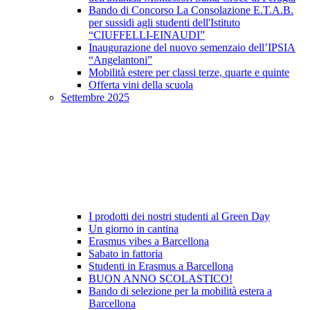
Bando di Concorso La Consolazione E.T.A.B.
per sussidi agli studenti dell'Istituto
“CIUFFELLI-EINAUDI”
Inaugurazione del nuovo semenzaio dell’IPSIA
“Angelantoni”
Mobilità estere per classi terze, quarte e quinte
Offerta vini della scuola
Settembre 2025
I prodotti dei nostri studenti al Green Day
Un giorno in cantina
Erasmus vibes a Barcellona
Sabato in fattoria
Studenti in Erasmus a Barcellona
BUON ANNO SCOLASTICO!
Bando di selezione per la mobilità estera a
Barcellona