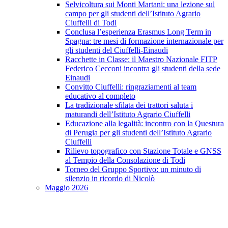
Selvicoltura sui Monti Martani: una lezione sul
campo per gli studenti dell’Istituto Agrario
Ciuffelli di Todi
Conclusa l’esperienza Erasmus Long Term in
Spagna: tre mesi di formazione internazionale per
gli studenti del Ciuffelli-Einaudi
Racchette in Classe: il Maestro Nazionale FITP
Federico Cecconi incontra gli studenti della sede
Einaudi
Convitto Ciuffelli: ringraziamenti al team
educativo al completo
La tradizionale sfilata dei trattori saluta i
maturandi dell’Istituto Agrario Ciuffelli
Educazione alla legalità: incontro con la Questura
di Perugia per gli studenti dell’Istituto Agrario
Ciuffelli
Rilievo topografico con Stazione Totale e GNSS
al Tempio della Consolazione di Todi
Torneo del Gruppo Sportivo: un minuto di
silenzio in ricordo di Nicolò
Maggio 2026