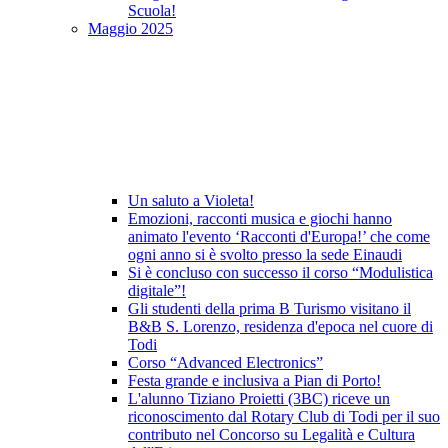
Scuola!
Maggio 2025
Un saluto a Violeta!
Emozioni, racconti musica e giochi hanno
animato l'evento ‘Racconti d'Europa!’ che come
ogni anno si è svolto presso la sede Einaudi
Si è concluso con successo il corso “Modulistica
digitale”!
Gli studenti della prima B Turismo visitano il
B&B S. Lorenzo, residenza d'epoca nel cuore di
Todi
Corso “Advanced Electronics”
Festa grande e inclusiva a Pian di Porto!
L'alunno Tiziano Proietti (3BC) riceve un
riconoscimento dal Rotary Club di Todi per il suo
contributo nel Concorso su Legalità e Cultura