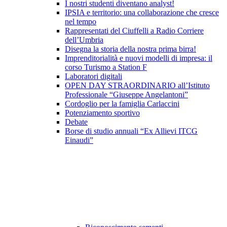
I nostri studenti diventano analyst!
IPSIA e territorio: una collaborazione che cresce
nel tempo
Rappresentati del Ciuffelli a Radio Corriere
dell’Umbria
Disegna la storia della nostra prima birra!
Imprenditorialità e nuovi modelli di impresa: il
corso Turismo a Station F
Laboratori digitali
OPEN DAY STRAORDINARIO all’Istituto
Professionale “Giuseppe Angelantoni”
Cordoglio per la famiglia Carlaccini
Potenziamento sportivo
Debate
Borse di studio annuali “Ex Allievi ITCG
Einaudi”