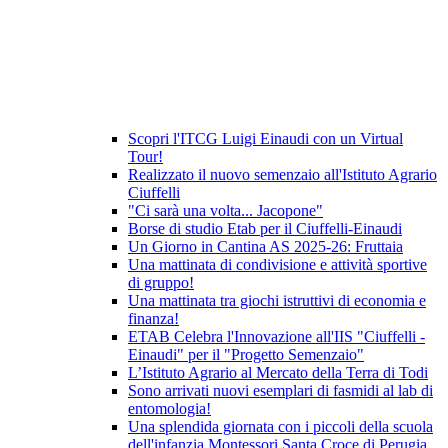
Scopri l'ITCG Luigi Einaudi con un Virtual
Tour!
Realizzato il nuovo semenzaio all'Istituto Agrario
Ciuffelli
"Ci sarà una volta... Jacopone"
Borse di studio Etab per il Ciuffelli-Einaudi
Un Giorno in Cantina AS 2025-26: Fruttaia
Una mattinata di condivisione e attività sportive
di gruppo!
Una mattinata tra giochi istruttivi di economia e
finanza!
ETAB Celebra l'Innovazione all'IIS "Ciuffelli -
Einaudi" per il "Progetto Semenzaio"
L’Istituto Agrario al Mercato della Terra di Todi
Sono arrivati nuovi esemplari di fasmidi al lab di
entomologia!
Una splendida giornata con i piccoli della scuola
dell'infanzia Montessori Santa Croce di Perugia