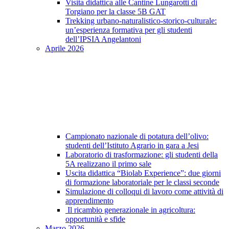
Visita didattica alle Cantine Lungarotti di
Torgiano per la classe 5B GAT
Trekking urbano-naturalistico-storico-culturale:
un’esperienza formativa per gli studenti
dell’IPSIA Angelantoni
Aprile 2026
Campionato nazionale di potatura dell’olivo:
studenti dell’Istituto Agrario in gara a Jesi
Laboratorio di trasformazione: gli studenti della
5A realizzano il primo sale
Uscita didattica “Biolab Experience”: due giorni
di formazione laboratoriale per le classi seconde
Simulazione di colloqui di lavoro come attività di
apprendimento
Il ricambio generazionale in agricoltura:
opportunità e sfide
Marzo 2026