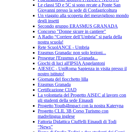
Le classi 5D e 5C si sono recate a Ponte San
Giovanni presso la sede di Confagricoltura
Un viaggio alla scoperta del meraviglioso mondo
degli insetti
Secondo gruppo ERASMUS GRANADA
Concorso "Donne sicure in cantiere"
A Radio “Corriere dell’Umbria” si parla della
nostra scuola!
Rete ScuolANCE - Umbria
Erasmus Granada: non solo lezioni...
Prosegue l'Erasmus a Granada...
Giochi di luci all'IPSIA Angelantoni
AIESEC - UniRoma Sapienza in visita presso il
nostro istituto!
Giornata del fiocchetto lilla
Erasmus Granada
Certificazione CIAD
La volontaria del Progetto AISEC al lavoro con
gli studenti della sede Einaudi
Progetto Youth4Impact con la nostra Kateryna
Progetto CLIL 3B Corso Turismo con
madrelingua inglese
Fattoria Didattica Ciuffelli Einaudi di Todi
“News”