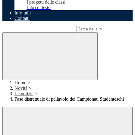
I progetti delle classi
Libri di testo
Info utili
Contatti
Campo di ricerca per le pagine del sito
Home
>
Novità
>
Le notizie
>
Fase distrettuale di pallavolo dei Campionati Studenteschi