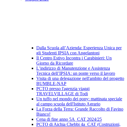
Dalla Scuola all’Azienda: Esperienza Unica per
gli Studenti IPSIA con Angelantoni
Il Centro Estivo Incontra i Carabinieri: Un
Giorno da Ricordare
L’indirizzo di Manutenzione e Assistenza
Tecnica dell’IPSIA: un ponte verso il lavoro
Visita di una delegazione nell'ambito del progetto
BUMBLE-NAP
PCTO presso l'agenzia viaggi
TRAVELVILLAGE di Todi
Un tuffo nel mondo dei pony: mattinata speciale
al campo scuola dell'Istituto Agrario
La Forza della Terra: Grande Raccolto di Favino
Bianco!
Cena di fine anno 5A_CAT 2024/25
PCTO di Aichia Chebbi 4a_CAT (Costruzioni,