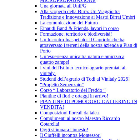
MICROPROPAGAZIONE
Una giornata all'UniPG
Alla scoperta della Birra: Un Viaggio tra
Tradizione e Innovazione ai Mastri Birrai Umbri
La comunicazione del Futuro
Einaudi Band & Friends, lavori in corso
Formazione, territorio e biodiversità!
Un Incontro Inaspettato: Il Capriolo che ha
attraversato i terreni della nostra azienda a Pian di
Porto
Un’esperienza unica tra natura e amicizia a
quattro zampe!
I vini dell'Istituto tecnico agrario premiati al
vinitaly.
Studenti dell’agrario di Todi al Vinitaly 2025!
“Progetto Semenzaio”
Corso “ Laboratorio del Freddo ”
Piantine di fiori e ortaggi in arrivo!
PIANTINE DI POMODORO DATTERINO IN
VENDITA!
Composizioni floreali da talea
Complimenti al nostro Maestro Riccardo
Cotarella!
Oggi si impara l'innesto!
Il Ciuffelli incontra Montessori