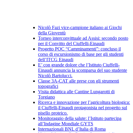
Nicolò Fazi vice-campione italiano ai Giochi
della Gioventù
Torneo interconvittuale ad Assisi: secondo posto
per il Convitto del Ciuffelli-Einaudi
Progetto POC “Camminamenti”: concluso il
corso di escursionismo di base per gli studenti
dell’ITCG Einaudi
E’ con grande dolore che l’Istituto Ciuffelli-
Einaudi annuncia la scomparsa del suo studente
Nicolò Bartolucci.
Classe 3A-CAT alle prese con gli strumenti
topografici
Visita didattica alle Cantine Lungarotti di
Torgiano
Ricerca e innovazione per l’agricoltura biologica:
il Ciuffelli-Einaudi protagonista nel progetto sul
pisello proteico.
Monitoraggio della salute: l’Istituto partecipa
all’Indagine Mondiale GYTS
Internazionali BNL d’Italia di Roma