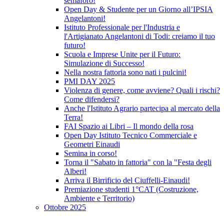
semaforo!
Open Day & Studente per un Giorno all’IPSIA
Angelantoni!
Istituto Professionale per l'Industria e
l'Artigianato Angelantoni di Todi: creiamo il tuo
futuro!
Scuola e Imprese Unite per il Futuro:
Simulazione di Successo!
Nella nostra fattoria sono nati i pulcini!
PMI DAY 2025
Violenza di genere, come avviene? Quali i rischi?
Come difendersi?
Anche l'Istituto Agrario partecipa al mercato della
Terra!
FAI Spazio ai Libri – Il mondo della rosa
Open Day Istituto Tecnico Commerciale e
Geometri Einaudi
Semina in corso!
Torna il "Sabato in fattoria" con la "Festa degli
Alberi!
Arriva il Birrificio del Ciuffelli-Einaudi!
Premiazione studenti 1°CAT (Costruzione,
Ambiente e Territorio)
Ottobre 2025