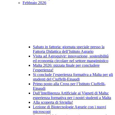
Febbraio 2026
Sabato in fattoria: giornata speciale presso la
Fattoria Didattica dell’Istituto Agrario
Visita ad Agroquivir: innovazione, sostenibilità
ed economia circolare nel settore mangimistico
Malta 2026: pizzata finale per concludere
l’esperienza!
Si conclude l’esperienza formativa a Malta per gli
studenti del Ciuffelli-Einaudi
Primo posto alla Cross per l’Istituto Ciuffelli-
Einaudi
Dall’Intelligenza Artificiale ai Vigneti di Malta:
esperienza formativa per i nostri studenti a Malta
Alla scoperta di Siviglia!
Lezione di Biotecnologie Agrarie con i nuovi
microscopi