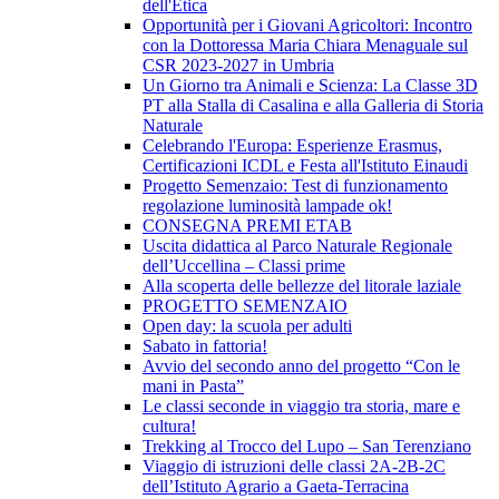
dell'Etica
Opportunità per i Giovani Agricoltori: Incontro
con la Dottoressa Maria Chiara Menaguale sul
CSR 2023-2027 in Umbria
Un Giorno tra Animali e Scienza: La Classe 3D
PT alla Stalla di Casalina e alla Galleria di Storia
Naturale
Celebrando l'Europa: Esperienze Erasmus,
Certificazioni ICDL e Festa all'Istituto Einaudi
Progetto Semenzaio: Test di funzionamento
regolazione luminosità lampade ok!
CONSEGNA PREMI ETAB
Uscita didattica al Parco Naturale Regionale
dell’Uccellina – Classi prime
Alla scoperta delle bellezze del litorale laziale
PROGETTO SEMENZAIO
Open day: la scuola per adulti
Sabato in fattoria!
Avvio del secondo anno del progetto “Con le
mani in Pasta”
Le classi seconde in viaggio tra storia, mare e
cultura!
Trekking al Trocco del Lupo – San Terenziano
Viaggio di istruzioni delle classi 2A-2B-2C
dell’Istituto Agrario a Gaeta-Terracina