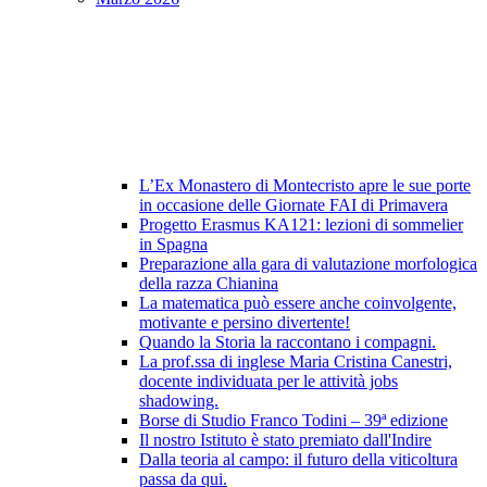
L’Ex Monastero di Montecristo apre le sue porte
in occasione delle Giornate FAI di Primavera
Progetto Erasmus KA121: lezioni di sommelier
in Spagna
Preparazione alla gara di valutazione morfologica
della razza Chianina
La matematica può essere anche coinvolgente,
motivante e persino divertente!
Quando la Storia la raccontano i compagni.
La prof.ssa di inglese Maria Cristina Canestri,
docente individuata per le attività jobs
shadowing.
Borse di Studio Franco Todini – 39ª edizione
Il nostro Istituto è stato premiato dall'Indire
Dalla teoria al campo: il futuro della viticoltura
passa da qui.