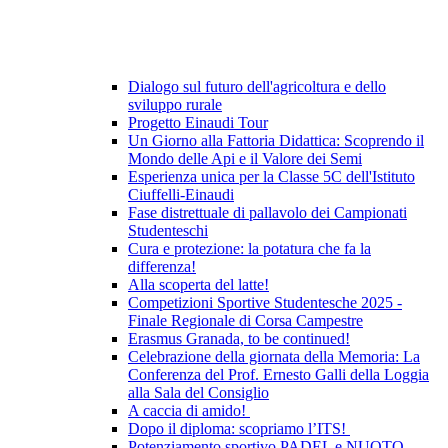
Dialogo sul futuro dell'agricoltura e dello
sviluppo rurale
Progetto Einaudi Tour
Un Giorno alla Fattoria Didattica: Scoprendo il
Mondo delle Api e il Valore dei Semi
Esperienza unica per la Classe 5C dell'Istituto
Ciuffelli-Einaudi
Fase distrettuale di pallavolo dei Campionati
Studenteschi
Cura e protezione: la potatura che fa la
differenza!
Alla scoperta del latte!
Competizioni Sportive Studentesche 2025 -
Finale Regionale di Corsa Campestre
Erasmus Granada, to be continued!
Celebrazione della giornata della Memoria: La
Conferenza del Prof. Ernesto Galli della Loggia
alla Sala del Consiglio
A caccia di amido!
Dopo il diploma: scopriamo l’ITS!
Potenziamento sportivo PADEL e NUOTO