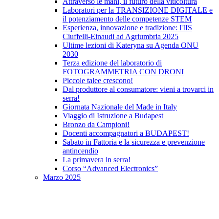
Attraverso le mani, il futuro della viticoltura
Laboratori per la TRANSIZIONE DIGITALE e
il potenziamento delle competenze STEM
Esperienza, innovazione e tradizione: l'IIS
Ciuffelli-Einaudi ad Agriumbria 2025
Ultime lezioni di Kateryna su Agenda ONU
2030
Terza edizione del laboratorio di
FOTOGRAMMETRIA CON DRONI
Piccole talee crescono!
Dal produttore al consumatore: vieni a trovarci in
serra!
Giornata Nazionale del Made in Italy
Viaggio di Istruzione a Budapest
Bronzo da Campioni!
Docenti accompagnatori a BUDAPEST!
Sabato in Fattoria e la sicurezza e prevenzione
antincendio
La primavera in serra!
Corso “Advanced Electronics”
Marzo 2025