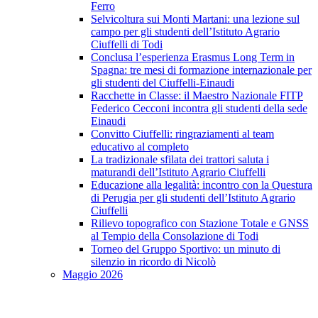
Ferro
Selvicoltura sui Monti Martani: una lezione sul
campo per gli studenti dell’Istituto Agrario
Ciuffelli di Todi
Conclusa l’esperienza Erasmus Long Term in
Spagna: tre mesi di formazione internazionale per
gli studenti del Ciuffelli-Einaudi
Racchette in Classe: il Maestro Nazionale FITP
Federico Cecconi incontra gli studenti della sede
Einaudi
Convitto Ciuffelli: ringraziamenti al team
educativo al completo
La tradizionale sfilata dei trattori saluta i
maturandi dell’Istituto Agrario Ciuffelli
Educazione alla legalità: incontro con la Questura
di Perugia per gli studenti dell’Istituto Agrario
Ciuffelli
Rilievo topografico con Stazione Totale e GNSS
al Tempio della Consolazione di Todi
Torneo del Gruppo Sportivo: un minuto di
silenzio in ricordo di Nicolò
Maggio 2026