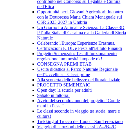
contributo nel Concorso su Legalità e Cultura
dell'Etica
Opportunità per i Giovani Agricoltori: Incontro
con la Dottoressa Maria Chiara Menaguale sul
CSR 2023-2027 in Umbria
Un Giorno tra Animali e Scienza: La Classe 3D
PT alla Stalla di Casalina e alla Galleria di Storia
Naturale
Celebrando l'Europa: Esperienze Erasmus,
Certificazioni ICDL e Festa all'Istituto Einaudi
Progetto Semenzaio: Test di funzionamento
regolazione luminosità lampade ok!
CONSEGNA PREMI ETAB
Uscita didattica al Parco Naturale Regionale
dell’Uccellina – Classi prime
Alla scoperta delle bellezze del litorale laziale
PROGETTO SEMENZAIO
Open day: la scuola per adulti
Sabato in fattoria!
Avvio del secondo anno del progetto “Con le
mani in Pasta”
Le classi seconde in viaggio tra storia, mare e
cultura!
Trekking al Trocco del Lupo – San Terenziano
Viaggio di istruzioni delle classi 2A-2B-2C