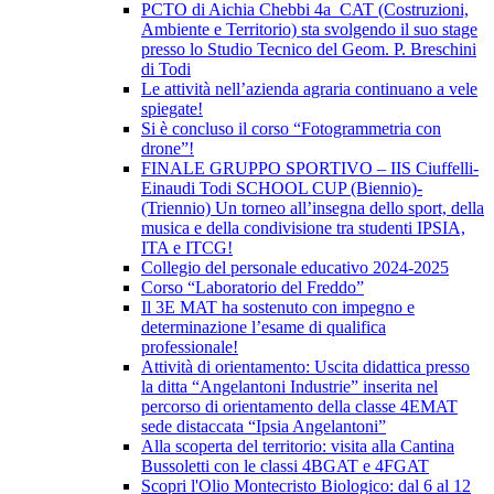
PCTO di Aichia Chebbi 4a_CAT (Costruzioni,
Ambiente e Territorio) sta svolgendo il suo stage
presso lo Studio Tecnico del Geom. P. Breschini
di Todi
Le attività nell’azienda agraria continuano a vele
spiegate!
Si è concluso il corso “Fotogrammetria con
drone”!
FINALE GRUPPO SPORTIVO – IIS Ciuffelli-
Einaudi Todi SCHOOL CUP (Biennio)-
(Triennio) Un torneo all’insegna dello sport, della
musica e della condivisione tra studenti IPSIA,
ITA e ITCG!
Collegio del personale educativo 2024-2025
Corso “Laboratorio del Freddo”
Il 3E MAT ha sostenuto con impegno e
determinazione l’esame di qualifica
professionale!
Attività di orientamento: Uscita didattica presso
la ditta “Angelantoni Industrie” inserita nel
percorso di orientamento della classe 4EMAT
sede distaccata “Ipsia Angelantoni”
Alla scoperta del territorio: visita alla Cantina
Bussoletti con le classi 4BGAT e 4FGAT
Scopri l'Olio Montecristo Biologico: dal 6 al 12