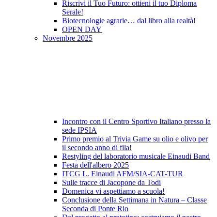
Riscrivi il Tuo Futuro: ottieni il tuo Diploma
Serale!
Biotecnologie agrarie… dal libro alla realtà!
OPEN DAY
Novembre 2025
Incontro con il Centro Sportivo Italiano presso la
sede IPSIA
Primo premio al Trivia Game su olio e olivo per
il secondo anno di fila!
Restyling del laboratorio musicale Einaudi Band
Festa dell'albero 2025
ITCG L. Einaudi AFM/SIA-CAT-TUR
Sulle tracce di Jacopone da Todi
Domenica vi aspettiamo a scuola!
Conclusione della Settimana in Natura – Classe
Seconda di Ponte Rio