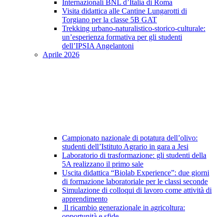
Internazionali BNL d’Italia di Roma
Visita didattica alle Cantine Lungarotti di
Torgiano per la classe 5B GAT
Trekking urbano-naturalistico-storico-culturale:
un’esperienza formativa per gli studenti
dell’IPSIA Angelantoni
Aprile 2026
Campionato nazionale di potatura dell’olivo:
studenti dell’Istituto Agrario in gara a Jesi
Laboratorio di trasformazione: gli studenti della
5A realizzano il primo sale
Uscita didattica “Biolab Experience”: due giorni
di formazione laboratoriale per le classi seconde
Simulazione di colloqui di lavoro come attività di
apprendimento
Il ricambio generazionale in agricoltura:
opportunità e sfide