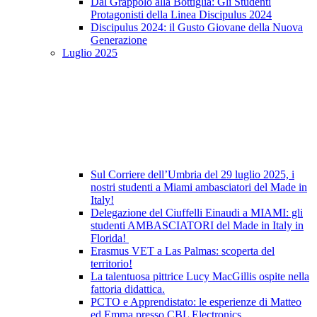
Dal Grappolo alla Bottiglia: Gli Studenti
Protagonisti della Linea Discipulus 2024
Discipulus 2024: il Gusto Giovane della Nuova
Generazione
Luglio 2025
Sul Corriere dell’Umbria del 29 luglio 2025, i
nostri studenti a Miami ambasciatori del Made in
Italy!
Delegazione del Ciuffelli Einaudi a MIAMI: gli
studenti AMBASCIATORI del Made in Italy in
Florida!
Erasmus VET a Las Palmas: scoperta del
territorio!
La talentuosa pittrice Lucy MacGillis ospite nella
fattoria didattica.
PCTO e Apprendistato: le esperienze di Matteo
ed Emma presso CBL Electronics