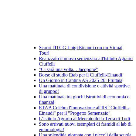
Scopri l'ITCG Luigi Einaudi con un Virtual
Tour!
Realizzato il nuovo semenzaio all'Istituto Agrario
Ciuffelli
"Ci sarà una volta... Jacopone"
Borse di studio Etab per il Ciuffelli-Einaudi
Un Giorno in Cantina AS 2025-26: Fruttaia
Una mattinata di condivisione e attività sportive
di gruppo!
Una mattinata tra giochi istruttivi di economia e
finanza!
ETAB Celebra l'Innovazione all'IIS "Ciuffelli -
Einaudi" per il "Progetto Semenzaio"
L’Istituto Agrario al Mercato della Terra di Todi
Sono arrivati nuovi esemplari di fasmidi al lab di
entomologia!
Una splendida giornata con i piccoli della scuola