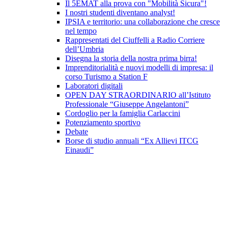
Il 5EMAT alla prova con "Mobilità Sicura"!
I nostri studenti diventano analyst!
IPSIA e territorio: una collaborazione che cresce
nel tempo
Rappresentati del Ciuffelli a Radio Corriere
dell’Umbria
Disegna la storia della nostra prima birra!
Imprenditorialità e nuovi modelli di impresa: il
corso Turismo a Station F
Laboratori digitali
OPEN DAY STRAORDINARIO all’Istituto
Professionale “Giuseppe Angelantoni”
Cordoglio per la famiglia Carlaccini
Potenziamento sportivo
Debate
Borse di studio annuali “Ex Allievi ITCG
Einaudi”