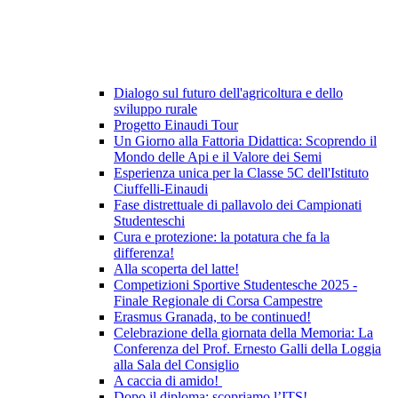
Dialogo sul futuro dell'agricoltura e dello
sviluppo rurale
Progetto Einaudi Tour
Un Giorno alla Fattoria Didattica: Scoprendo il
Mondo delle Api e il Valore dei Semi
Esperienza unica per la Classe 5C dell'Istituto
Ciuffelli-Einaudi
Fase distrettuale di pallavolo dei Campionati
Studenteschi
Cura e protezione: la potatura che fa la
differenza!
Alla scoperta del latte!
Competizioni Sportive Studentesche 2025 -
Finale Regionale di Corsa Campestre
Erasmus Granada, to be continued!
Celebrazione della giornata della Memoria: La
Conferenza del Prof. Ernesto Galli della Loggia
alla Sala del Consiglio
A caccia di amido!
Dopo il diploma: scopriamo l’ITS!