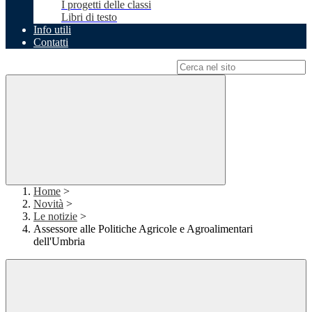
I progetti delle classi
Libri di testo
Info utili
Contatti
Campo di ricerca per le pagine del sito
Home
>
Novità
>
Le notizie
>
Assessore alle Politiche Agricole e Agroalimentari
dell'Umbria