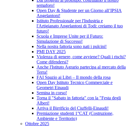
Dal progetto al prototipo: costruiamo il nostro
semaforo!
Open Day & Studente per un Giorno all’IPSIA
Angelantoni!
Istituto Professionale per l'Industria e
l'Artigianato Angelantoni di Todi: creiamo il tuo
futuro!
Scuola e Imprese Unite per il Futuro:
Simulazione di Successo!
Nella nostra fattoria sono nati i pulcini!
PMI DAY 2025
Violenza di genere, come avviene? Quali i rischi?
Come difendersi?
Anche l'Istituto Agrario partecipa al mercato della
Terra!
FAI Spazio ai Libri – Il mondo della rosa
Open Day Istituto Tecnico Commerciale e
Geometri Einaudi
Semina in corso!
Torna il "Sabato in fattoria" con la "Festa degli
Alberi!
Arriva il Birrificio del Ciuffelli-Einaudi!
Premiazione studenti 1°CAT (Costruzione,
Ambiente e Territorio)
Ottobre 2025