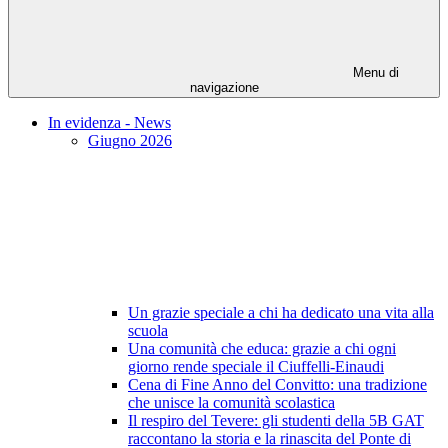
Menu di
navigazione
In evidenza - News
Giugno 2026
Un grazie speciale a chi ha dedicato una vita alla
scuola
Una comunità che educa: grazie a chi ogni
giorno rende speciale il Ciuffelli-Einaudi
Cena di Fine Anno del Convitto: una tradizione
che unisce la comunità scolastica
Il respiro del Tevere: gli studenti della 5B GAT
raccontano la storia e la rinascita del Ponte di