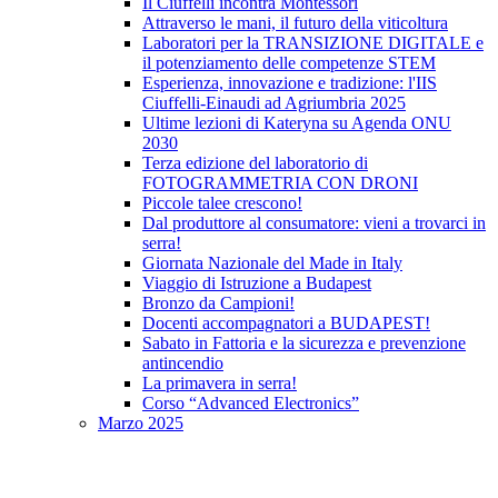
Il Ciuffelli incontra Montessori
Attraverso le mani, il futuro della viticoltura
Laboratori per la TRANSIZIONE DIGITALE e
il potenziamento delle competenze STEM
Esperienza, innovazione e tradizione: l'IIS
Ciuffelli-Einaudi ad Agriumbria 2025
Ultime lezioni di Kateryna su Agenda ONU
2030
Terza edizione del laboratorio di
FOTOGRAMMETRIA CON DRONI
Piccole talee crescono!
Dal produttore al consumatore: vieni a trovarci in
serra!
Giornata Nazionale del Made in Italy
Viaggio di Istruzione a Budapest
Bronzo da Campioni!
Docenti accompagnatori a BUDAPEST!
Sabato in Fattoria e la sicurezza e prevenzione
antincendio
La primavera in serra!
Corso “Advanced Electronics”
Marzo 2025