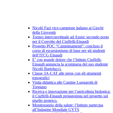
Nicolò Fazi vice-campione italiano ai Giochi
della Gioventù
Torneo interconvittuale ad Assisi: secondo posto
per il Convitto del Ciuffelli-Einaudi
Progetto POC “Camminamenti”: concluso il
corso di escursionismo di base per gli studenti
dell’ITCG Einaudi
E’ con grande dolore che l’Istituto Ciuffelli-
Einaudi annuncia la scomparsa del suo studente
Nicolò Bartolucci.
Classe 3A-CAT alle prese con gli strumenti
topografici
Visita didattica alle Cantine Lungarotti di
Torgiano
Ricerca e innovazione per l’agricoltura biologica:
il Ciuffelli-Einaudi protagonista nel progetto sul
pisello proteico.
Monitoraggio della salute: l’Istituto partecipa
all’Indagine Mondiale GYTS