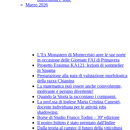
Marzo 2026
L’Ex Monastero di Montecristo apre le sue porte
in occasione delle Giornate FAI di Primavera
Progetto Erasmus KA121: lezioni di sommelier
in Spagna
Preparazione alla gara di valutazione morfologica
della razza Chianina
La matematica può essere anche coinvolgente,
motivante e persino divertente!
Quando la Storia la raccontano i compagni.
La prof.ssa di inglese Maria Cristina Canestri,
docente individuata per le attività jobs
shadowing.
Borse di Studio Franco Todini – 39ª edizione
Il nostro Istituto è stato premiato dall'Indire
Dalla teoria al campo: il futuro della viticoltura