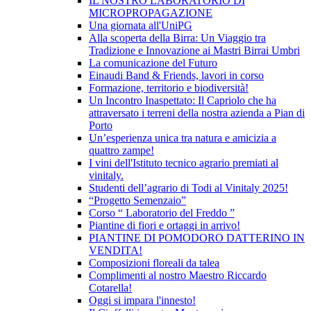
IL NOSTRO LABORATORIO DI
MICROPROPAGAZIONE
Una giornata all'UniPG
Alla scoperta della Birra: Un Viaggio tra
Tradizione e Innovazione ai Mastri Birrai Umbri
La comunicazione del Futuro
Einaudi Band & Friends, lavori in corso
Formazione, territorio e biodiversità!
Un Incontro Inaspettato: Il Capriolo che ha
attraversato i terreni della nostra azienda a Pian di
Porto
Un’esperienza unica tra natura e amicizia a
quattro zampe!
I vini dell'Istituto tecnico agrario premiati al
vinitaly.
Studenti dell’agrario di Todi al Vinitaly 2025!
“Progetto Semenzaio”
Corso “ Laboratorio del Freddo ”
Piantine di fiori e ortaggi in arrivo!
PIANTINE DI POMODORO DATTERINO IN
VENDITA!
Composizioni floreali da talea
Complimenti al nostro Maestro Riccardo
Cotarella!
Oggi si impara l'innesto!