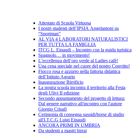
Attestato di Scuola Virtuosa
I nostri studenti dell’IPSIA Angelantoni su
“Sportman”
AL VIA 4 LABORATORI NATURALISTICI
PER TUTTA LA FAMIGLIA
ITCG L. Einaudi – Incontro con la guida turistica
Spagnolo… in movimento!
L’eccellenza dell’oro verde al Ladies cafè!
Una cena speciale nel cuore del nostro Convitto!
Fiocco rosa e azzurro nella fattoria didattica
dell’Istituto Agrario
Inaugurazione Birrificio
La nostra scuola incontra il territorio alla Festa
degli Ulivi II edizione
Secondo appuntamento del progetto di lettura:
Dal genere narrativo all'incontro con l'autore
Giorgio Crisafi
Cerimonia di consegna sussidi/borse di studio
all'I.T.C.G Luigi Einaudi
ANCORA PRIMI IN UMBRIA
Da studenti a mastri birrai