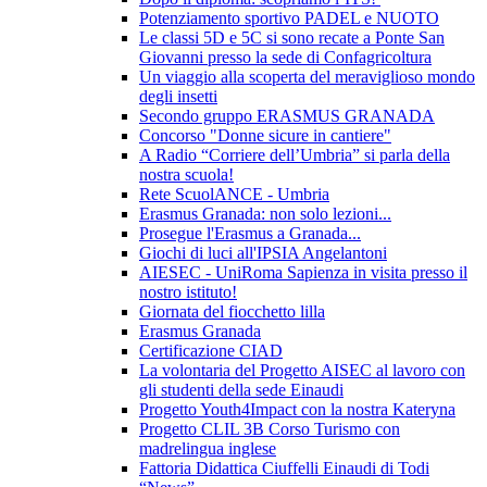
Potenziamento sportivo PADEL e NUOTO
Le classi 5D e 5C si sono recate a Ponte San
Giovanni presso la sede di Confagricoltura
Un viaggio alla scoperta del meraviglioso mondo
degli insetti
Secondo gruppo ERASMUS GRANADA
Concorso "Donne sicure in cantiere"
A Radio “Corriere dell’Umbria” si parla della
nostra scuola!
Rete ScuolANCE - Umbria
Erasmus Granada: non solo lezioni...
Prosegue l'Erasmus a Granada...
Giochi di luci all'IPSIA Angelantoni
AIESEC - UniRoma Sapienza in visita presso il
nostro istituto!
Giornata del fiocchetto lilla
Erasmus Granada
Certificazione CIAD
La volontaria del Progetto AISEC al lavoro con
gli studenti della sede Einaudi
Progetto Youth4Impact con la nostra Kateryna
Progetto CLIL 3B Corso Turismo con
madrelingua inglese
Fattoria Didattica Ciuffelli Einaudi di Todi