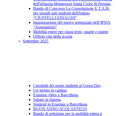
dell'infanzia Montessori Santa Croce di Perugia
Bando di Concorso La Consolazione E.T.A.B.
per sussidi agli studenti dell'Istituto
“CIUFFELLI-EINAUDI”
Inaugurazione del nuovo semenzaio dell’IPSIA
“Angelantoni”
Mobilità estere per classi terze, quarte e quinte
Offerta vini della scuola
Settembre 2025
I prodotti dei nostri studenti al Green Day
Un giorno in cantina
Erasmus vibes a Barcellona
Sabato in fattoria
Studenti in Erasmus a Barcellona
BUON ANNO SCOLASTICO!
Bando di selezione per la mobilità estera a