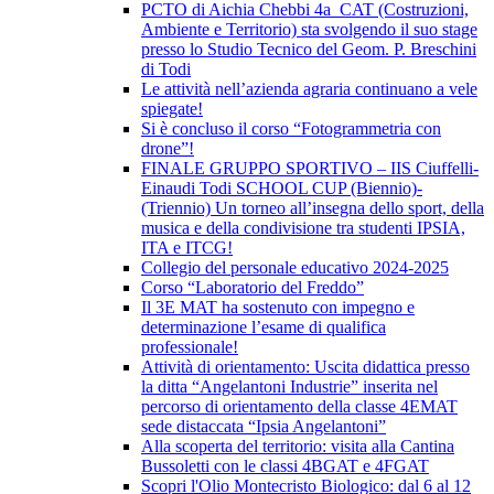
PCTO di Aichia Chebbi 4a_CAT (Costruzioni,
Ambiente e Territorio) sta svolgendo il suo stage
presso lo Studio Tecnico del Geom. P. Breschini
di Todi
Le attività nell’azienda agraria continuano a vele
spiegate!
Si è concluso il corso “Fotogrammetria con
drone”!
FINALE GRUPPO SPORTIVO – IIS Ciuffelli-
Einaudi Todi SCHOOL CUP (Biennio)-
(Triennio) Un torneo all’insegna dello sport, della
musica e della condivisione tra studenti IPSIA,
ITA e ITCG!
Collegio del personale educativo 2024-2025
Corso “Laboratorio del Freddo”
Il 3E MAT ha sostenuto con impegno e
determinazione l’esame di qualifica
professionale!
Attività di orientamento: Uscita didattica presso
la ditta “Angelantoni Industrie” inserita nel
percorso di orientamento della classe 4EMAT
sede distaccata “Ipsia Angelantoni”
Alla scoperta del territorio: visita alla Cantina
Bussoletti con le classi 4BGAT e 4FGAT
Scopri l'Olio Montecristo Biologico: dal 6 al 12