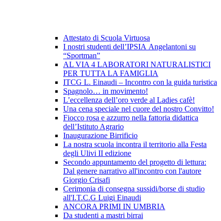
Attestato di Scuola Virtuosa
I nostri studenti dell’IPSIA Angelantoni su
“Sportman”
AL VIA 4 LABORATORI NATURALISTICI
PER TUTTA LA FAMIGLIA
ITCG L. Einaudi – Incontro con la guida turistica
Spagnolo… in movimento!
L’eccellenza dell’oro verde al Ladies cafè!
Una cena speciale nel cuore del nostro Convitto!
Fiocco rosa e azzurro nella fattoria didattica
dell’Istituto Agrario
Inaugurazione Birrificio
La nostra scuola incontra il territorio alla Festa
degli Ulivi II edizione
Secondo appuntamento del progetto di lettura:
Dal genere narrativo all'incontro con l'autore
Giorgio Crisafi
Cerimonia di consegna sussidi/borse di studio
all'I.T.C.G Luigi Einaudi
ANCORA PRIMI IN UMBRIA
Da studenti a mastri birrai