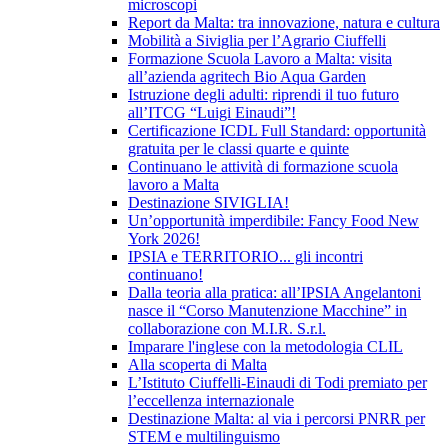
microscopi
Report da Malta: tra innovazione, natura e cultura
Mobilità a Siviglia per l’Agrario Ciuffelli
Formazione Scuola Lavoro a Malta: visita
all’azienda agritech Bio Aqua Garden
Istruzione degli adulti: riprendi il tuo futuro
all’ITCG “Luigi Einaudi”!
Certificazione ICDL Full Standard: opportunità
gratuita per le classi quarte e quinte
Continuano le attività di formazione scuola
lavoro a Malta
Destinazione SIVIGLIA!
Un’opportunità imperdibile: Fancy Food New
York 2026!
IPSIA e TERRITORIO... gli incontri
continuano!
Dalla teoria alla pratica: all’IPSIA Angelantoni
nasce il “Corso Manutenzione Macchine” in
collaborazione con M.I.R. S.r.l.
Imparare l'inglese con la metodologia CLIL
Alla scoperta di Malta
L’Istituto Ciuffelli-Einaudi di Todi premiato per
l’eccellenza internazionale
Destinazione Malta: al via i percorsi PNRR per
STEM e multilinguismo