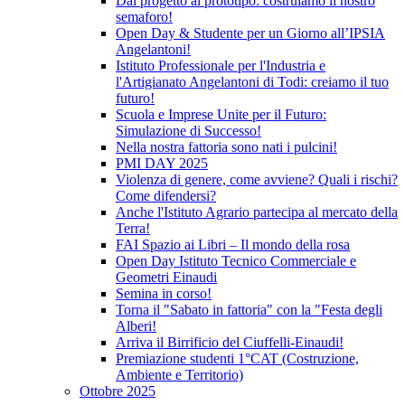
Dal progetto al prototipo: costruiamo il nostro
semaforo!
Open Day & Studente per un Giorno all’IPSIA
Angelantoni!
Istituto Professionale per l'Industria e
l'Artigianato Angelantoni di Todi: creiamo il tuo
futuro!
Scuola e Imprese Unite per il Futuro:
Simulazione di Successo!
Nella nostra fattoria sono nati i pulcini!
PMI DAY 2025
Violenza di genere, come avviene? Quali i rischi?
Come difendersi?
Anche l'Istituto Agrario partecipa al mercato della
Terra!
FAI Spazio ai Libri – Il mondo della rosa
Open Day Istituto Tecnico Commerciale e
Geometri Einaudi
Semina in corso!
Torna il "Sabato in fattoria" con la "Festa degli
Alberi!
Arriva il Birrificio del Ciuffelli-Einaudi!
Premiazione studenti 1°CAT (Costruzione,
Ambiente e Territorio)
Ottobre 2025