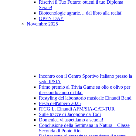
Riscrivi il Tuo Futuro: ottieni il tuo Diploma
Serale!
Biotecnologie agrarie… dal libro alla realtà!
OPEN DAY
Novembre 2025
Incontro con il Centro Sportivo Italiano presso la
sede IPSIA
Primo premio al Trivia Game su olio e olivo per
il secondo anno di fila!
Restyling del laboratorio musicale Einaudi Band
Festa dell'albero 2025
ITCG L. Einaudi AFM/SIA-CAT-TUR
Sulle tracce di Jacopone da Todi
Domenica vi aspettiamo a scuola!
Conclusione della Settimana in Natura – Classe
Seconda di Ponte Rio