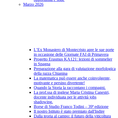
Marzo 2026
L’Ex Monastero di Montecristo apre le sue porte
in occasione delle Giornate FAI di Primavera
Progetto Erasmus KA121: lezioni di sommelier
in Spagna
Preparazione alla gara di valutazione morfologica
della razza Chianina
La matematica può essere anche coinvolgente,
motivante e persino divertente!
Quando la Storia la raccontano i compagni.
La prof.ssa di inglese Maria Cristina Canestri,
docente individuata per le attività jobs
shadowing.
Borse di Studio Franco Todini – 39ª edizione
Il nostro Istituto è stato premiato dall'Indire
Dalla teoria al campo: il futuro della viticoltura