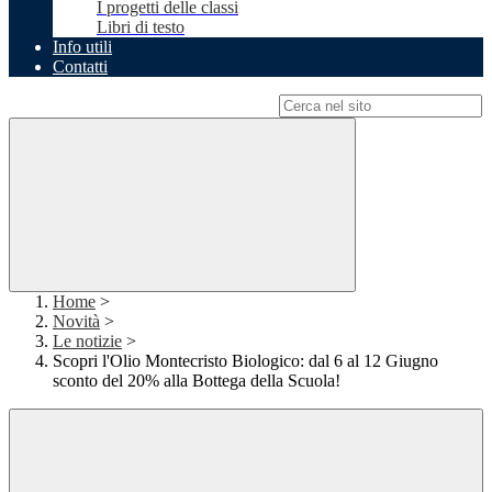
I progetti delle classi
Libri di testo
Info utili
Contatti
Campo di ricerca per le pagine del sito
Home
>
Novità
>
Le notizie
>
Scopri l'Olio Montecristo Biologico: dal 6 al 12 Giugno
sconto del 20% alla Bottega della Scuola!