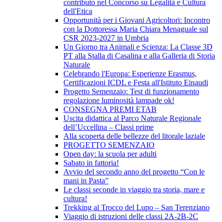
contributo nel Concorso su Legalità e Cultura
dell'Etica
Opportunità per i Giovani Agricoltori: Incontro
con la Dottoressa Maria Chiara Menaguale sul
CSR 2023-2027 in Umbria
Un Giorno tra Animali e Scienza: La Classe 3D
PT alla Stalla di Casalina e alla Galleria di Storia
Naturale
Celebrando l'Europa: Esperienze Erasmus,
Certificazioni ICDL e Festa all'Istituto Einaudi
Progetto Semenzaio: Test di funzionamento
regolazione luminosità lampade ok!
CONSEGNA PREMI ETAB
Uscita didattica al Parco Naturale Regionale
dell’Uccellina – Classi prime
Alla scoperta delle bellezze del litorale laziale
PROGETTO SEMENZAIO
Open day: la scuola per adulti
Sabato in fattoria!
Avvio del secondo anno del progetto “Con le
mani in Pasta”
Le classi seconde in viaggio tra storia, mare e
cultura!
Trekking al Trocco del Lupo – San Terenziano
Viaggio di istruzioni delle classi 2A-2B-2C