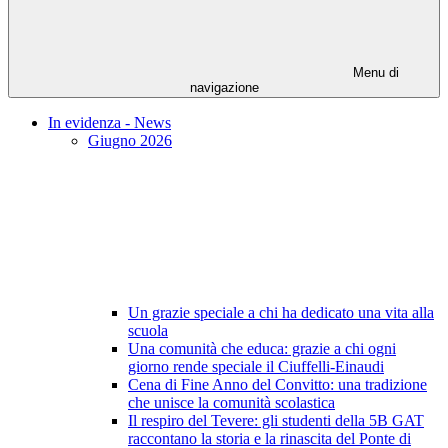
Menu di
navigazione
In evidenza - News
Giugno 2026
Un grazie speciale a chi ha dedicato una vita alla
scuola
Una comunità che educa: grazie a chi ogni
giorno rende speciale il Ciuffelli-Einaudi
Cena di Fine Anno del Convitto: una tradizione
che unisce la comunità scolastica
Il respiro del Tevere: gli studenti della 5B GAT
raccontano la storia e la rinascita del Ponte di