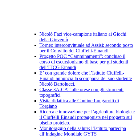
Nicolò Fazi vice-campione italiano ai Giochi
della Gioventù
Torneo interconvittuale ad Assisi: secondo posto
per il Convitto del Ciuffelli-Einaudi
Progetto POC “Camminamenti”: concluso il
corso di escursionismo di base per gli studenti
dell’ITCG Einaudi
E’ con grande dolore che l’Istituto Ciuffelli-
Einaudi annuncia la scomparsa del suo studente
Nicolò Bartolucci.
Classe 3A-CAT alle prese con gli strumenti
topografici
Visita didattica alle Cantine Lungarotti di
Torgiano
Ricerca e innovazione per l’agricoltura biologica:
il Ciuffelli-Einaudi protagonista nel progetto sul
pisello proteico.
Monitoraggio della salute: l’Istituto partecipa
all’Indagine Mondiale GYTS