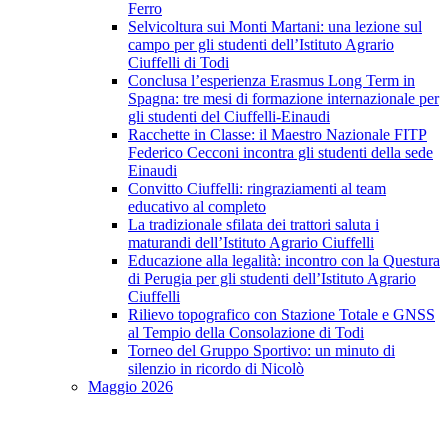
Ferro
Selvicoltura sui Monti Martani: una lezione sul
campo per gli studenti dell’Istituto Agrario
Ciuffelli di Todi
Conclusa l’esperienza Erasmus Long Term in
Spagna: tre mesi di formazione internazionale per
gli studenti del Ciuffelli-Einaudi
Racchette in Classe: il Maestro Nazionale FITP
Federico Cecconi incontra gli studenti della sede
Einaudi
Convitto Ciuffelli: ringraziamenti al team
educativo al completo
La tradizionale sfilata dei trattori saluta i
maturandi dell’Istituto Agrario Ciuffelli
Educazione alla legalità: incontro con la Questura
di Perugia per gli studenti dell’Istituto Agrario
Ciuffelli
Rilievo topografico con Stazione Totale e GNSS
al Tempio della Consolazione di Todi
Torneo del Gruppo Sportivo: un minuto di
silenzio in ricordo di Nicolò
Maggio 2026