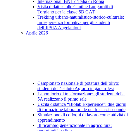
Internazionali BNL d’Italia di Roma
Visita didattica alle Cantine Lungarotti di
Torgiano per la classe 5B GAT
Trekking urbano-naturalistico-storico-culturale:
un’esperienza formativa per gli studenti
dell’IPSIA Angelantoni
Aprile 2026
Campionato nazionale di potatura dell’olivo:
studenti dell’Istituto Agrario in gara a Jesi
Laboratorio di trasformazione: gli studenti della
5A realizzano il primo sale
Uscita didattica “Biolab Experience”: due giorni
di formazione laboratoriale per le classi seconde
Simulazione di colloqui di lavoro come attività di
apprendimento
Il ricambio generazionale in agricoltura:
opportunità e sfide