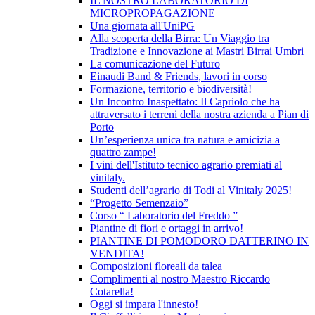
IL NOSTRO LABORATORIO DI
MICROPROPAGAZIONE
Una giornata all'UniPG
Alla scoperta della Birra: Un Viaggio tra
Tradizione e Innovazione ai Mastri Birrai Umbri
La comunicazione del Futuro
Einaudi Band & Friends, lavori in corso
Formazione, territorio e biodiversità!
Un Incontro Inaspettato: Il Capriolo che ha
attraversato i terreni della nostra azienda a Pian di
Porto
Un’esperienza unica tra natura e amicizia a
quattro zampe!
I vini dell'Istituto tecnico agrario premiati al
vinitaly.
Studenti dell’agrario di Todi al Vinitaly 2025!
“Progetto Semenzaio”
Corso “ Laboratorio del Freddo ”
Piantine di fiori e ortaggi in arrivo!
PIANTINE DI POMODORO DATTERINO IN
VENDITA!
Composizioni floreali da talea
Complimenti al nostro Maestro Riccardo
Cotarella!
Oggi si impara l'innesto!