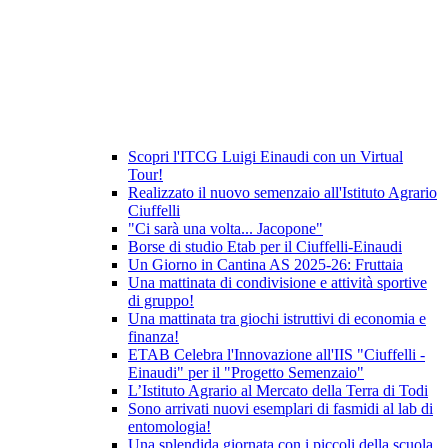
Scopri l'ITCG Luigi Einaudi con un Virtual
Tour!
Realizzato il nuovo semenzaio all'Istituto Agrario
Ciuffelli
"Ci sarà una volta... Jacopone"
Borse di studio Etab per il Ciuffelli-Einaudi
Un Giorno in Cantina AS 2025-26: Fruttaia
Una mattinata di condivisione e attività sportive
di gruppo!
Una mattinata tra giochi istruttivi di economia e
finanza!
ETAB Celebra l'Innovazione all'IIS "Ciuffelli -
Einaudi" per il "Progetto Semenzaio"
L’Istituto Agrario al Mercato della Terra di Todi
Sono arrivati nuovi esemplari di fasmidi al lab di
entomologia!
Una splendida giornata con i piccoli della scuola