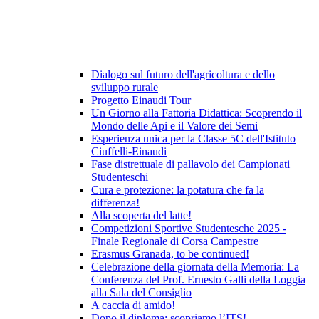
Dialogo sul futuro dell'agricoltura e dello
sviluppo rurale
Progetto Einaudi Tour
Un Giorno alla Fattoria Didattica: Scoprendo il
Mondo delle Api e il Valore dei Semi
Esperienza unica per la Classe 5C dell'Istituto
Ciuffelli-Einaudi
Fase distrettuale di pallavolo dei Campionati
Studenteschi
Cura e protezione: la potatura che fa la
differenza!
Alla scoperta del latte!
Competizioni Sportive Studentesche 2025 -
Finale Regionale di Corsa Campestre
Erasmus Granada, to be continued!
Celebrazione della giornata della Memoria: La
Conferenza del Prof. Ernesto Galli della Loggia
alla Sala del Consiglio
A caccia di amido!
Dopo il diploma: scopriamo l’ITS!