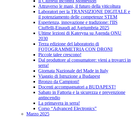
Il Ciuffelli incontra Montessori
Attraverso le mani, il futuro della viticoltura
Laboratori per la TRANSIZIONE DIGITALE e
il potenziamento delle competenze STEM
Esperienza, innovazione e tradizione: l'IIS
Ciuffelli-Einaudi ad Agriumbria 2025
Ultime lezioni di Kateryna su Agenda ONU
2030
Terza edizione del laboratorio di
FOTOGRAMMETRIA CON DRONI
Piccole talee crescono!
Dal produttore al consumatore: vieni a trovarci in
serra!
Giornata Nazionale del Made in Italy
Viaggio di Istruzione a Budapest
Bronzo da Campioni!
Docenti accompagnatori a BUDAPEST!
Sabato in Fattoria e la sicurezza e prevenzione
antincendio
La primavera in serra!
Corso “Advanced Electronics”
Marzo 2025