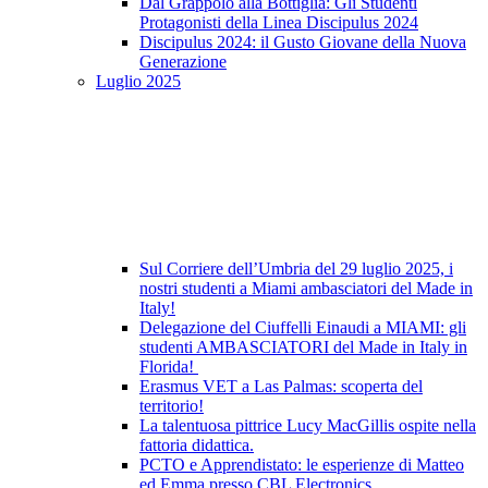
Dal Grappolo alla Bottiglia: Gli Studenti
Protagonisti della Linea Discipulus 2024
Discipulus 2024: il Gusto Giovane della Nuova
Generazione
Luglio 2025
Sul Corriere dell’Umbria del 29 luglio 2025, i
nostri studenti a Miami ambasciatori del Made in
Italy!
Delegazione del Ciuffelli Einaudi a MIAMI: gli
studenti AMBASCIATORI del Made in Italy in
Florida!
Erasmus VET a Las Palmas: scoperta del
territorio!
La talentuosa pittrice Lucy MacGillis ospite nella
fattoria didattica.
PCTO e Apprendistato: le esperienze di Matteo
ed Emma presso CBL Electronics