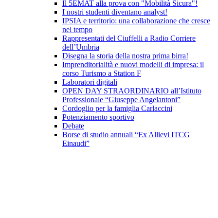
Il 5EMAT alla prova con "Mobilità Sicura"!
I nostri studenti diventano analyst!
IPSIA e territorio: una collaborazione che cresce
nel tempo
Rappresentati del Ciuffelli a Radio Corriere
dell’Umbria
Disegna la storia della nostra prima birra!
Imprenditorialità e nuovi modelli di impresa: il
corso Turismo a Station F
Laboratori digitali
OPEN DAY STRAORDINARIO all’Istituto
Professionale “Giuseppe Angelantoni”
Cordoglio per la famiglia Carlaccini
Potenziamento sportivo
Debate
Borse di studio annuali “Ex Allievi ITCG
Einaudi”