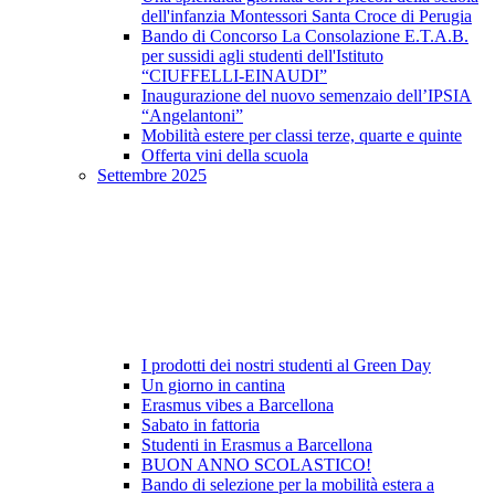
dell'infanzia Montessori Santa Croce di Perugia
Bando di Concorso La Consolazione E.T.A.B.
per sussidi agli studenti dell'Istituto
“CIUFFELLI-EINAUDI”
Inaugurazione del nuovo semenzaio dell’IPSIA
“Angelantoni”
Mobilità estere per classi terze, quarte e quinte
Offerta vini della scuola
Settembre 2025
I prodotti dei nostri studenti al Green Day
Un giorno in cantina
Erasmus vibes a Barcellona
Sabato in fattoria
Studenti in Erasmus a Barcellona
BUON ANNO SCOLASTICO!
Bando di selezione per la mobilità estera a