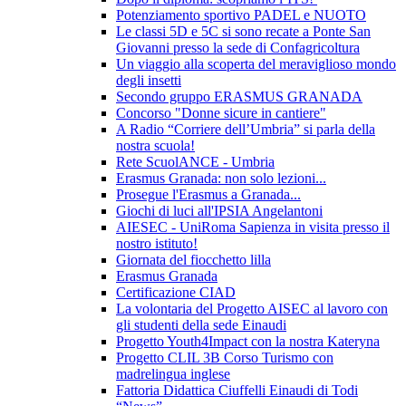
Potenziamento sportivo PADEL e NUOTO
Le classi 5D e 5C si sono recate a Ponte San
Giovanni presso la sede di Confagricoltura
Un viaggio alla scoperta del meraviglioso mondo
degli insetti
Secondo gruppo ERASMUS GRANADA
Concorso "Donne sicure in cantiere"
A Radio “Corriere dell’Umbria” si parla della
nostra scuola!
Rete ScuolANCE - Umbria
Erasmus Granada: non solo lezioni...
Prosegue l'Erasmus a Granada...
Giochi di luci all'IPSIA Angelantoni
AIESEC - UniRoma Sapienza in visita presso il
nostro istituto!
Giornata del fiocchetto lilla
Erasmus Granada
Certificazione CIAD
La volontaria del Progetto AISEC al lavoro con
gli studenti della sede Einaudi
Progetto Youth4Impact con la nostra Kateryna
Progetto CLIL 3B Corso Turismo con
madrelingua inglese
Fattoria Didattica Ciuffelli Einaudi di Todi