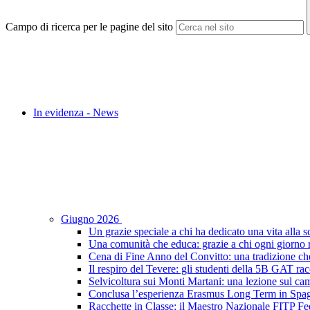
Campo di ricerca per le pagine del sito
In evidenza - News
Giugno 2026
Un grazie speciale a chi ha dedicato una vita alla s
Una comunità che educa: grazie a chi ogni giorno r
Cena di Fine Anno del Convitto: una tradizione che
Il respiro del Tevere: gli studenti della 5B GAT racc
Selvicoltura sui Monti Martani: una lezione sul camp
Conclusa l’esperienza Erasmus Long Term in Spagna:
Racchette in Classe: il Maestro Nazionale FITP Fed