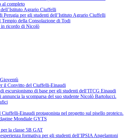
o al completo
 dell’Istituto Agrario Ciuffelli
 Perugia per gli studenti dell’Istituto Agrario Ciuffelli
l Tempio della Consolazione di Todi
in ricordo di Nicolò
a Gioventù
r il Convitto del Ciuffelli-Einaudi
i escursionismo di base per gli studenti dell’ITCG Einaudi
di annuncia la scomparsa del suo studente Nicolò Bartolucci.
fici
 Ciuffelli-Einaudi protagonista nel progetto sul pisello proteico.
l’Indagine Mondiale GYTS
o per la classe 5B GAT
’esperienza formativa per gli studenti dell’IPSIA Angelantoni