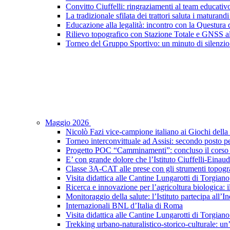
Convitto Ciuffelli: ringraziamenti al team educativ
La tradizionale sfilata dei trattori saluta i maturandi
Educazione alla legalità: incontro con la Questura di
Rilievo topografico con Stazione Totale e GNSS a
Torneo del Gruppo Sportivo: un minuto di silenzio 
Maggio 2026
Nicolò Fazi vice-campione italiano ai Giochi dell
Torneo interconvittuale ad Assisi: secondo posto pe
Progetto POC “Camminamenti”: concluso il corso d
E’ con grande dolore che l’Istituto Ciuffelli-Einau
Classe 3A-CAT alle prese con gli strumenti topogra
Visita didattica alle Cantine Lungarotti di Torgiano
Ricerca e innovazione per l’agricoltura biologica: il
Monitoraggio della salute: l’Istituto partecipa al
Internazionali BNL d’Italia di Roma
Visita didattica alle Cantine Lungarotti di Torgian
Trekking urbano-naturalistico-storico-culturale: un