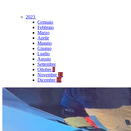
2023
Gennaio
Febbraio
Marzo
Aprile
Maggio
Giugno
Luglio
Agosto
Settembre
Ottobre
1
Novembre
23
Dicembre
19