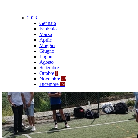
2023
Gennaio
Febbraio
Marzo
Aprile
Maggio
Giugno
Luglio
Agosto
Settembre
Ottobre
1
Novembre
23
Dicembre
19