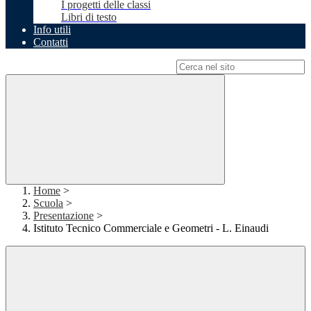
I progetti delle classi
Libri di testo
Info utili
Contatti
Campo di ricerca per le pagine del sito
Home
>
Scuola
>
Presentazione
>
Istituto Tecnico Commerciale e Geometri - L. Einaudi