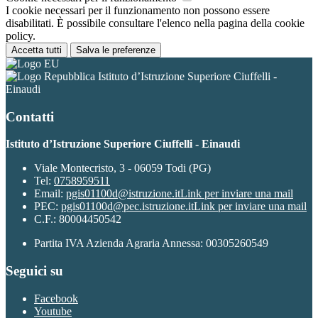
I cookie necessari per il funzionamento non possono essere
disabilitati. È possibile consultare l'elenco nella pagina della cookie
policy.
Accetta tutti
Salva le preferenze
Istituto d’Istruzione Superiore Ciuffelli -
Einaudi
Contatti
Istituto d’Istruzione Superiore Ciuffelli - Einaudi
Viale Montecristo, 3 - 06059 Todi (PG)
Tel:
0758959511
Email:
pgis01100d@istruzione.it
Link per inviare una mail
PEC:
pgis01100d@pec.istruzione.it
Link per inviare una mail
C.F.: 80004450542
Partita IVA Azienda Agraria Annessa: 00305260549
Seguici su
Facebook
Youtube