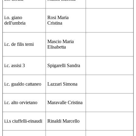
i.o. giano
Rosi Maria
dell'umbria
Cristina
Mascio Maria
i.c. de filis terni
Elisabetta
i.c. assisi 3
Spigarelli Sandra
i.c. gualdo cattaneo
Lazzari Simona
i.c. alto orvietano
Maravalle Cristina
i.i.s ciuffelli-einaudi
Rinaldi Marcello