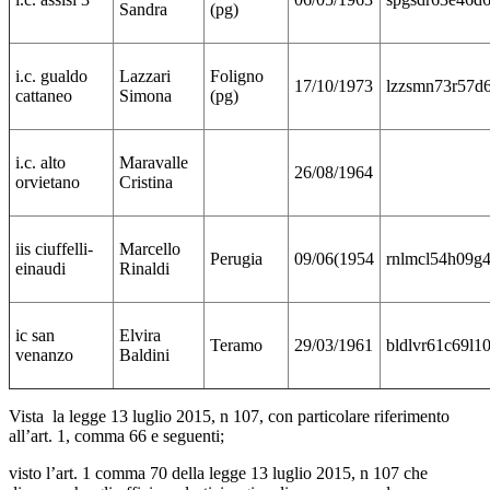
Sandra
(pg)
i.c. gualdo
Lazzari
Foligno
17/10/1973
lzzsmn73r57d
cattaneo
Simona
(pg)
i.c. alto
Maravalle
26/08/1964
orvietano
Cristina
iis ciuffelli-
Marcello
Perugia
09/06(1954
rnlmcl54h09g4
einaudi
Rinaldi
ic san
Elvira
Teramo
29/03/1961
bldlvr61c69l1
venanzo
Baldini
Vista la legge 13 luglio 2015, n 107, con particolare riferimento
all’art. 1, comma 66 e seguenti;
visto l’art. 1 comma 70 della legge 13 luglio 2015, n 107 che