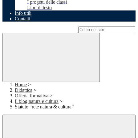
I progetti delle classi
Libri di testo
Info utili
Contatti
Campo di ricerca per le pagine del sito
Home
>
Didattica
>
Offerta formativa
>
Il blog natura e cultura
>
Statuto “rete natura & cultura”