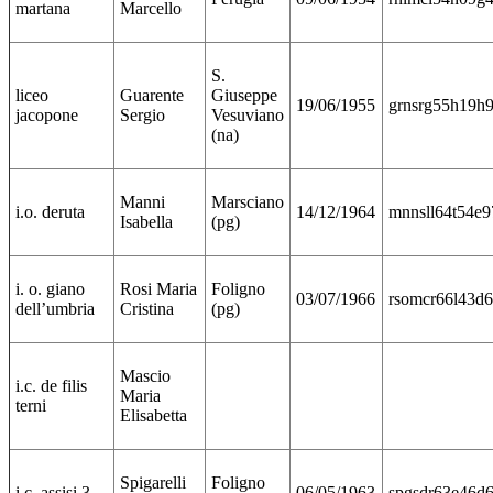
martana
Marcello
S.
liceo
Guarente
Giuseppe
19/06/1955
grnsrg55h19h
jacopone
Sergio
Vesuviano
(na)
Manni
Marsciano
i.o. deruta
14/12/1964
mnnsll64t54e
Isabella
(pg)
i. o. giano
Rosi Maria
Foligno
03/07/1966
rsomcr66l43d
dell’umbria
Cristina
(pg)
Mascio
i.c. de filis
Maria
terni
Elisabetta
Spigarelli
Foligno
i.c. assisi 3
06/05/1963
spgsdr63e46d