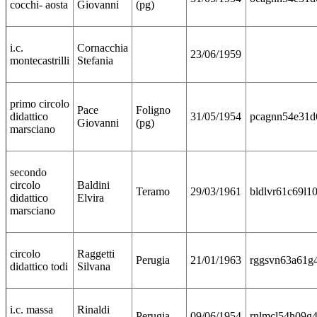
cocchi- aosta
Giovanni
(pg)
i.c.
Cornacchia
23/06/1959
montecastrilli
Stefania
primo circolo
Pace
Foligno
didattico
31/05/1954
pcagnn54e31d
Giovanni
(pg)
marsciano
secondo
circolo
Baldini
Teramo
29/03/1961
bldlvr61c69l1
didattico
Elvira
marsciano
circolo
Raggetti
Perugia
21/01/1963
rggsvn63a61g
didattico todi
Silvana
i.c. massa
Rinaldi
Perugia
09/06/1954
rnlmcl54h09g4