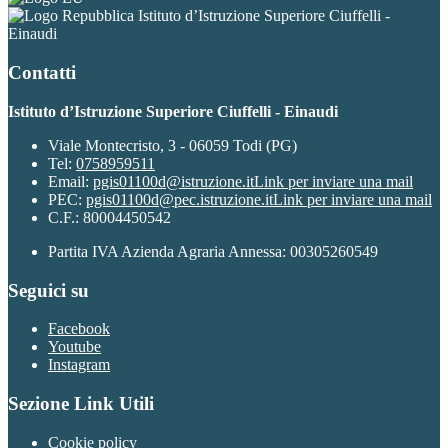
Istituto d’Istruzione Superiore Ciuffelli -
Einaudi
Contatti
Istituto d’Istruzione Superiore Ciuffelli - Einaudi
Viale Montecristo, 3 - 06059 Todi (PG)
Tel:
0758959511
Email:
pgis01100d@istruzione.it
Link per inviare una mail
PEC:
pgis01100d@pec.istruzione.it
Link per inviare una mail
C.F.: 80004450542
Partita IVA Azienda Agraria Annessa: 00305260549
Seguici su
Facebook
Youtube
Instagram
Sezione Link Utili
Cookie policy