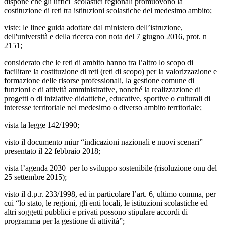
dispone che gli uffici scolastici regionali promuovono la
costituzione di reti tra istituzioni scolastiche del medesimo ambito;
viste: le linee guida adottate dal ministero dell’istruzione,
dell'università e della ricerca con nota del 7 giugno 2016, prot. n
2151;
considerato che le reti di ambito hanno tra l’altro lo scopo di
facilitare la costituzione di reti (reti di scopo) per la valorizzazione e
formazione delle risorse professionali, la gestione comune di
funzioni e di attività amministrative, nonché la realizzazione di
progetti o di iniziative didattiche, educative, sportive o culturali di
interesse territoriale nel medesimo o diverso ambito territoriale;
vista la legge 142/1990;
visto
il documento miur “indicazioni nazionali e nuovi scenari”
presentato il 22 febbraio 2018;
vista
l’agenda 2030 per lo sviluppo sostenibile (risoluzione onu del
25 settembre 2015);
visto
il d.p.r. 233/1998, ed in particolare l’art. 6, ultimo comma, per
cui “lo stato, le regioni, gli enti locali, le istituzioni scolastiche ed
altri soggetti pubblici e privati possono stipulare accordi di
programma per la gestione di attività”;