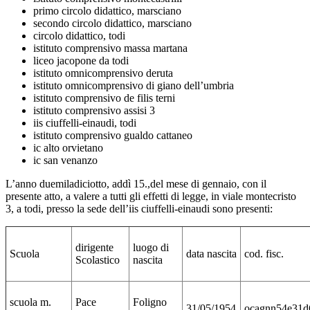
primo circolo didattico, marsciano
secondo circolo didattico, marsciano
circolo didattico, todi
istituto comprensivo massa martana
liceo jacopone da todi
istituto omnicomprensivo deruta
istituto omnicomprensivo di giano dell’umbria
istituto comprensivo de filis terni
istituto comprensivo assisi 3
iis ciuffelli-einaudi, todi
istituto comprensivo gualdo cattaneo
ic alto orvietano
ic san venanzo
L’anno duemiladiciotto, addì 15.,del mese di gennaio, con il
presente atto, a valere a tutti gli effetti di legge, in viale montecristo
3, a todi, presso la sede dell’iis ciuffelli-einaudi sono presenti:
dirigente
luogo di
Scuola
data nascita
cod. fisc.
Scolastico
nascita
scuola m.
Pace
Foligno
31/05/1954
ocagnn54e31d