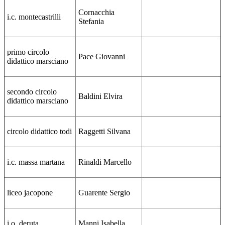
Cornacchia
i.c. montecastrilli
Stefania
primo circolo
Pace Giovanni
didattico marsciano
secondo circolo
Baldini Elvira
didattico marsciano
circolo didattico todi
Raggetti Silvana
i.c. massa martana
Rinaldi Marcello
liceo jacopone
Guarente Sergio
i.o. deruta
Manni Isabella