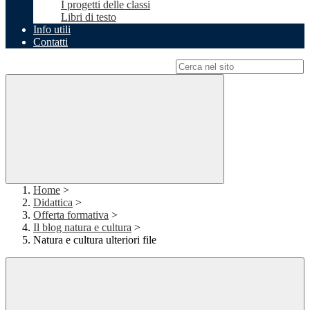
I progetti delle classi
Libri di testo
Info utili
Contatti
Campo di ricerca per le pagine del sito
Home
>
Didattica
>
Offerta formativa
>
Il blog natura e cultura
>
Natura e cultura ulteriori file