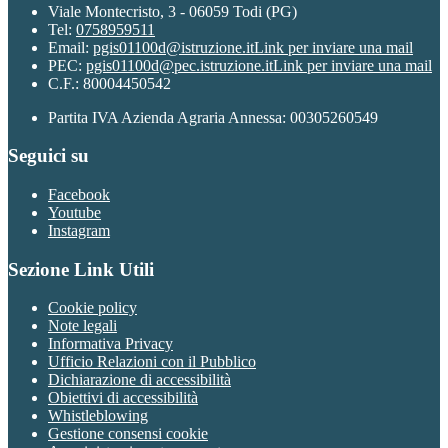
Viale Montecristo, 3 - 06059 Todi (PG)
Tel:
0758959511
Email:
pgis01100d@istruzione.it
Link per inviare una mail
PEC:
pgis01100d@pec.istruzione.it
Link per inviare una mail
C.F.: 80004450542
Partita IVA Azienda Agraria Annessa: 00305260549
Seguici su
Facebook
Youtube
Instagram
Sezione Link Utili
Cookie policy
Note legali
Informativa Privacy
Ufficio Relazioni con il Pubblico
Dichiarazione di accessibilità
Obiettivi di accessibilità
Whistleblowing
Gestione consensi cookie