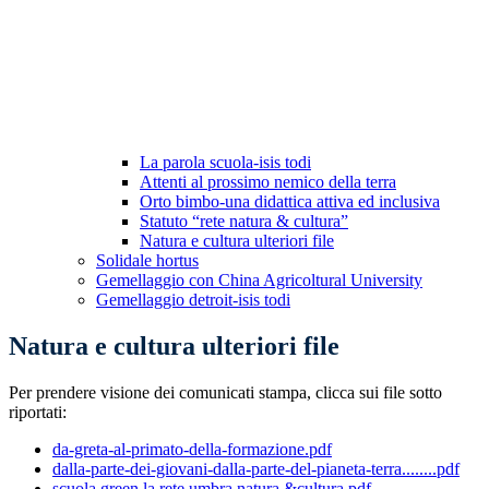
La parola scuola-isis todi
Attenti al prossimo nemico della terra
Orto bimbo-una didattica attiva ed inclusiva
Statuto “rete natura & cultura”
Natura e cultura ulteriori file
Solidale hortus
Gemellaggio con China Agricoltural University
Gemellaggio detroit-isis todi
Natura e cultura ulteriori file
Per prendere visione dei comunicati stampa, clicca sui file sotto
riportati:
da-greta-al-primato-della-formazione.pdf
dalla-parte-dei-giovani-dalla-parte-del-pianeta-terra........pdf
scuola green la rete umbra natura &cultura.pdf