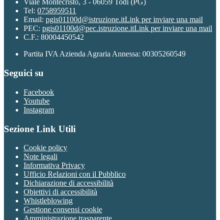
Viale Montecristo, 3 - 06059 Todi (PG)
Tel:
0758959511
Email:
pgis01100d@istruzione.it
Link per inviare una mail
PEC:
pgis01100d@pec.istruzione.it
Link per inviare una mail
C.F.: 80004450542
Partita IVA Azienda Agraria Annessa: 00305260549
Seguici su
Facebook
Youtube
Instagram
Sezione Link Utili
Cookie policy
Note legali
Informativa Privacy
Ufficio Relazioni con il Pubblico
Dichiarazione di accessibilità
Obiettivi di accessibilità
Whistleblowing
Gestione consensi cookie
Amministrazione trasparente