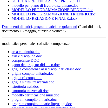
SCHEDA PRESENTAZIONE PROGETTI
modello per piano di lavoro disciplinare.doc
MODELLO PROGRAMMAZIONE BIENNIO.doc
MODELLO PROGRAMMAZIONE TRIENNIO.doc
MODELLO RELAZIONE FINALE.docx
Documenti didattici, programmatici e regolamenti
(Piani didattici,
documento 15 maggio, curricolo verticali)
modulistica personale scolastico competenze:
area continuità.doc
assi e discipline.doc
competenze.DOC
gannt del progetto didattico.doc
griglia competenze assi disciplinari classe.doc
griglia compito unitario.doc
griglia ril comp .doc
griglia sintesi trasversali.doc
istruttoria assi.doc
istruttoria trasversali.doc
modello certificazione miur.doc
program compito unitario.doc
program compito unitario linguaggi.doc