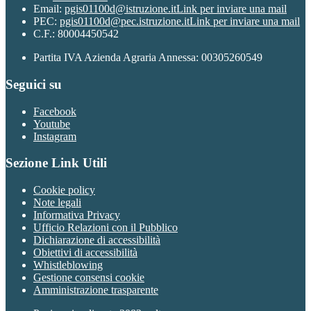
Email:
pgis01100d@istruzione.it
Link per inviare una mail
PEC:
pgis01100d@pec.istruzione.it
Link per inviare una mail
C.F.: 80004450542
Partita IVA Azienda Agraria Annessa: 00305260549
Seguici su
Facebook
Youtube
Instagram
Sezione Link Utili
Cookie policy
Note legali
Informativa Privacy
Ufficio Relazioni con il Pubblico
Dichiarazione di accessibilità
Obiettivi di accessibilità
Whistleblowing
Gestione consensi cookie
Amministrazione trasparente