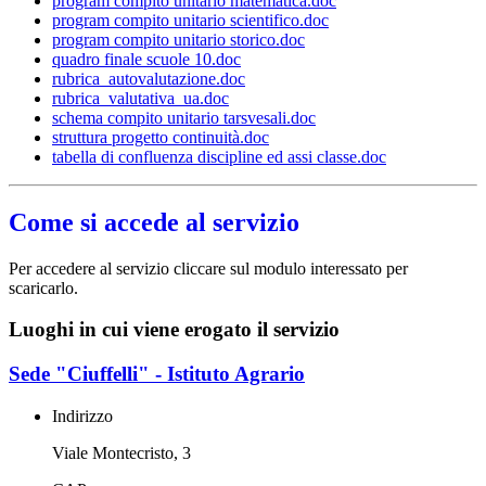
program compito unitario matematica.doc
program compito unitario scientifico.doc
program compito unitario storico.doc
quadro finale scuole 10.doc
rubrica_autovalutazione.doc
rubrica_valutativa_ua.doc
schema compito unitario tarsvesali.doc
struttura progetto continuità.doc
tabella di confluenza discipline ed assi classe.doc
Come si accede al servizio
Per accedere al servizio cliccare sul modulo interessato per
scaricarlo.
Luoghi in cui viene erogato il servizio
Sede "Ciuffelli" - Istituto Agrario
Indirizzo
Viale Montecristo, 3