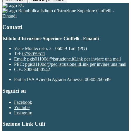
Istituto d’Istruzione Superiore Ciuffelli -
Einaudi
Contatti
Istituto d’Istruzione Superiore Ciuffelli - Einaudi
Viale Montecristo, 3 - 06059 Todi (PG)
Tel:
0758959511
Email:
pgis01100d@istruzione.it
Link per inviare una mail
PEC:
pgis01100d@pec.istruzione.it
Link per inviare una mail
C.F.: 80004450542
Partita IVA Azienda Agraria Annessa: 00305260549
Seguici su
Facebook
Youtube
Instagram
Sezione Link Utili