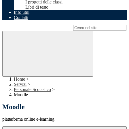
I progetti delle classi
Libri di testo
Info utili
Contatti
Campo di ricerca per le pagine del sito
Home
>
Servizi
>
Personale Scolastico
>
Moodle
Moodle
piattaforma online e-learning