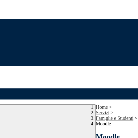
Home
>
Servizi
>
Famiglie e Studenti
>
Moodle
Moodle