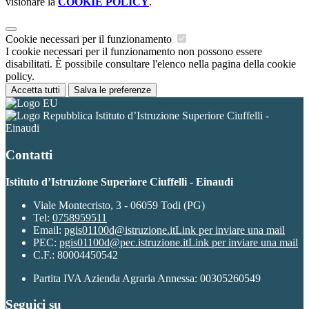
visionare la
COOKIE POLICY
.
Cookie necessari per il funzionamento
I cookie necessari per il funzionamento non possono essere
disabilitati. È possibile consultare l'elenco nella pagina della cookie
policy.
Accetta tutti
Salva le preferenze
Istituto d’Istruzione Superiore Ciuffelli -
Einaudi
Contatti
Istituto d’Istruzione Superiore Ciuffelli - Einaudi
Viale Montecristo, 3 - 06059 Todi (PG)
Tel:
0758959511
Email:
pgis01100d@istruzione.it
Link per inviare una mail
PEC:
pgis01100d@pec.istruzione.it
Link per inviare una mail
C.F.: 80004450542
Partita IVA Azienda Agraria Annessa: 00305260549
Seguici su