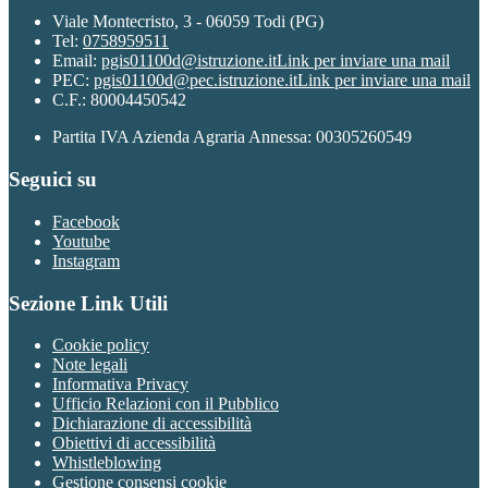
Viale Montecristo, 3 - 06059 Todi (PG)
Tel:
0758959511
Email:
pgis01100d@istruzione.it
Link per inviare una mail
PEC:
pgis01100d@pec.istruzione.it
Link per inviare una mail
C.F.: 80004450542
Partita IVA Azienda Agraria Annessa: 00305260549
Seguici su
Facebook
Youtube
Instagram
Sezione Link Utili
Cookie policy
Note legali
Informativa Privacy
Ufficio Relazioni con il Pubblico
Dichiarazione di accessibilità
Obiettivi di accessibilità
Whistleblowing
Gestione consensi cookie