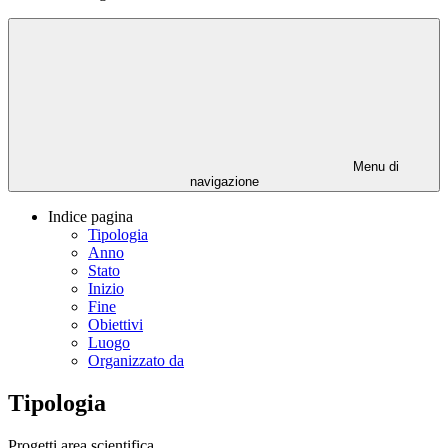
Menu di
navigazione
Indice pagina
Tipologia
Anno
Stato
Inizio
Fine
Obiettivi
Luogo
Organizzato da
Tipologia
Progetti area scientifica