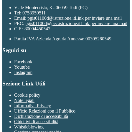
Viale Montecristo, 3 - 06059 Todi (PG)
Tel:
0758959511
Email:
pgis01100d@istruzione.it
Link per inviare una mail
PEC:
pgis01100d@pec.istruzione.it
Link per inviare una mail
C.F.: 80004450542
Partita IVA Azienda Agraria Annessa: 00305260549
Seguici su
Facebook
Youtube
Instagram
Sezione Link Utili
Cookie policy
Note legali
Informativa Privacy
Ufficio Relazioni con il Pubblico
Dichiarazione di accessibilità
Obiettivi di accessibilità
Whistleblowing