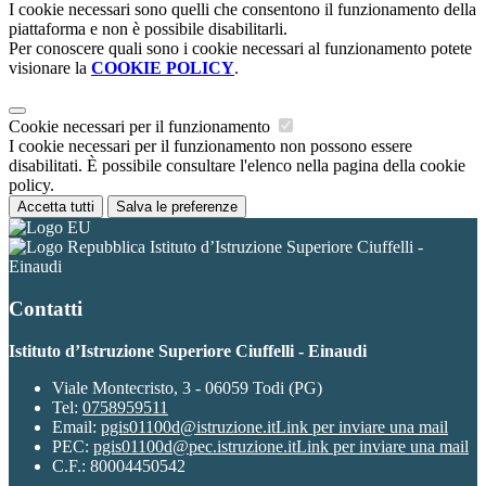
I cookie necessari sono quelli che consentono il funzionamento della
piattaforma e non è possibile disabilitarli.
Per conoscere quali sono i cookie necessari al funzionamento potete
visionare la
COOKIE POLICY
.
Cookie necessari per il funzionamento
I cookie necessari per il funzionamento non possono essere
disabilitati. È possibile consultare l'elenco nella pagina della cookie
policy.
Accetta tutti
Salva le preferenze
Istituto d’Istruzione Superiore Ciuffelli -
Einaudi
Contatti
Istituto d’Istruzione Superiore Ciuffelli - Einaudi
Viale Montecristo, 3 - 06059 Todi (PG)
Tel:
0758959511
Email:
pgis01100d@istruzione.it
Link per inviare una mail
PEC:
pgis01100d@pec.istruzione.it
Link per inviare una mail
C.F.: 80004450542