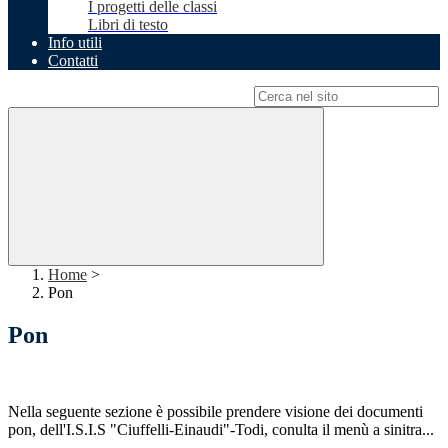
I progetti delle classi
Libri di testo
Info utili
Contatti
Campo di ricerca per le pagine del sito
Home
>
Pon
Pon
Nella seguente sezione è possibile prendere visione dei documenti
pon, dell'I.S.I.S "Ciuffelli-Einaudi"-Todi, conulta il menù a sinitra...