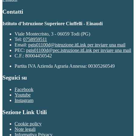
Contatti
Istituto d’Istruzione Superiore Ciuffelli - Einaudi
Viale Montecristo, 3 - 06059 Todi (PG)
Tel:
0758959511
Email:
pgis01100d@istruzione.it
Link per inviare una mail
PEC:
pgis01100d@pec.istruzione.it
Link per inviare una mail
C.F.: 80004450542
Partita IVA Azienda Agraria Annessa: 00305260549
Seguici su
Facebook
Youtube
Instagram
Sezione Link Utili
Cookie policy
Note legali
Informativa Privacy