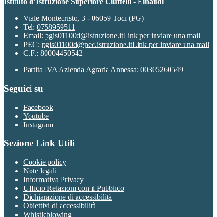
Istituto d’Istruzione Superiore Ciuffelli - Einaudi
Viale Montecristo, 3 - 06059 Todi (PG)
Tel:
0758959511
Email:
pgis01100d@istruzione.it
Link per inviare una mail
PEC:
pgis01100d@pec.istruzione.it
Link per inviare una mail
C.F.: 80004450542
Partita IVA Azienda Agraria Annessa: 00305260549
Seguici su
Facebook
Youtube
Instagram
Sezione Link Utili
Cookie policy
Note legali
Informativa Privacy
Ufficio Relazioni con il Pubblico
Dichiarazione di accessibilità
Obiettivi di accessibilità
Whistleblowing