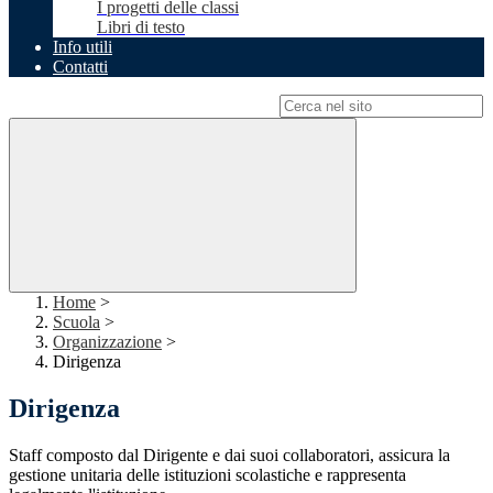
I progetti delle classi
Libri di testo
Info utili
Contatti
Campo di ricerca per le pagine del sito
Home
>
Scuola
>
Organizzazione
>
Dirigenza
Dirigenza
Staff composto dal Dirigente e dai suoi collaboratori, assicura la
gestione unitaria delle istituzioni scolastiche e rappresenta