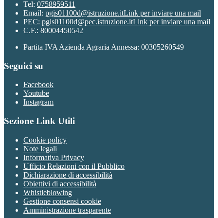
Tel:
0758959511
Email:
pgis01100d@istruzione.it
Link per inviare una mail
PEC:
pgis01100d@pec.istruzione.it
Link per inviare una mail
C.F.: 80004450542
Partita IVA Azienda Agraria Annessa: 00305260549
Seguici su
Facebook
Youtube
Instagram
Sezione Link Utili
Cookie policy
Note legali
Informativa Privacy
Ufficio Relazioni con il Pubblico
Dichiarazione di accessibilità
Obiettivi di accessibilità
Whistleblowing
Gestione consensi cookie
Amministrazione trasparente