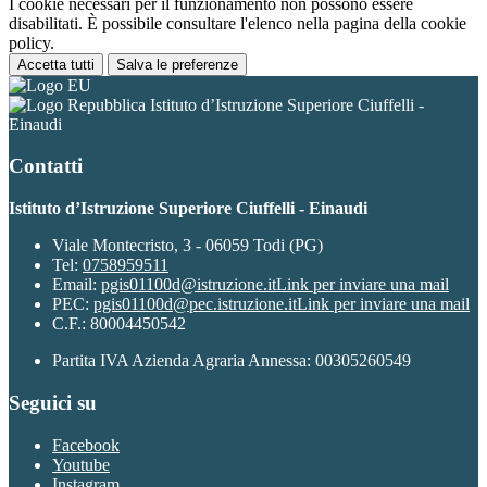
I cookie necessari per il funzionamento non possono essere
disabilitati. È possibile consultare l'elenco nella pagina della cookie
policy.
Accetta tutti
Salva le preferenze
Istituto d’Istruzione Superiore Ciuffelli -
Einaudi
Contatti
Istituto d’Istruzione Superiore Ciuffelli - Einaudi
Viale Montecristo, 3 - 06059 Todi (PG)
Tel:
0758959511
Email:
pgis01100d@istruzione.it
Link per inviare una mail
PEC:
pgis01100d@pec.istruzione.it
Link per inviare una mail
C.F.: 80004450542
Partita IVA Azienda Agraria Annessa: 00305260549
Seguici su
Facebook
Youtube
Instagram