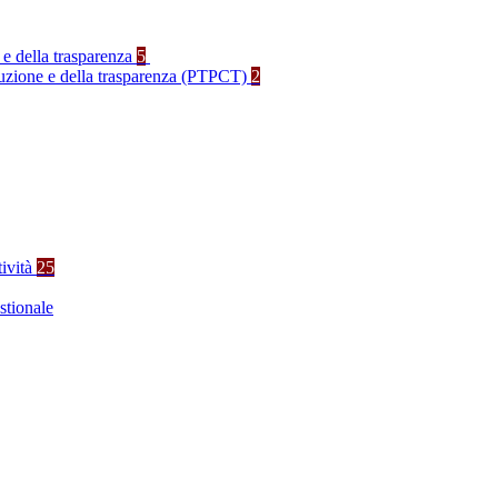
 e della trasparenza
5
rruzione e della trasparenza (PTPCT)
2
tività
25
stionale