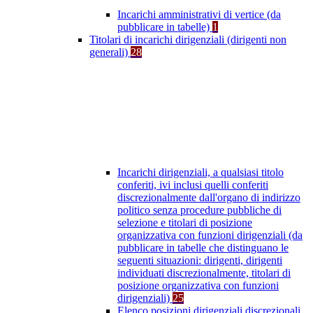
Incarichi amministrativi di vertice (da
pubblicare in tabelle)
1
Titolari di incarichi dirigenziali (dirigenti non
generali)
28
Incarichi dirigenziali, a qualsiasi titolo
conferiti, ivi inclusi quelli conferiti
discrezionalmente dall'organo di indirizzo
politico senza procedure pubbliche di
selezione e titolari di posizione
organizzativa con funzioni dirigenziali (da
pubblicare in tabelle che distinguano le
seguenti situazioni: dirigenti, dirigenti
individuati discrezionalmente, titolari di
posizione organizzativa con funzioni
dirigenziali)
25
Elenco posizioni dirigenziali discrezionali