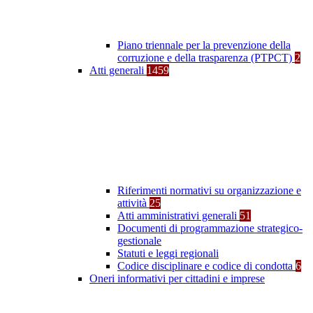
Piano triennale per la prevenzione della
corruzione e della trasparenza (PTPCT)
2
Atti generali
1459
Riferimenti normativi su organizzazione e
attività
25
Atti amministrativi generali
51
Documenti di programmazione strategico-
gestionale
Statuti e leggi regionali
Codice disciplinare e codice di condotta
6
Oneri informativi per cittadini e imprese