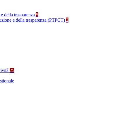
 e della trasparenza
5
rruzione e della trasparenza (PTPCT)
2
tività
25
stionale