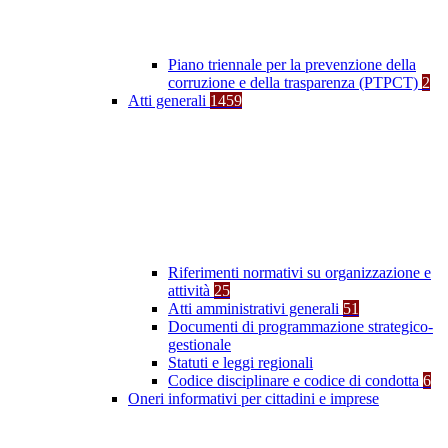
Piano triennale per la prevenzione della
corruzione e della trasparenza (PTPCT)
2
Atti generali
1459
Riferimenti normativi su organizzazione e
attività
25
Atti amministrativi generali
51
Documenti di programmazione strategico-
gestionale
Statuti e leggi regionali
Codice disciplinare e codice di condotta
6
Oneri informativi per cittadini e imprese