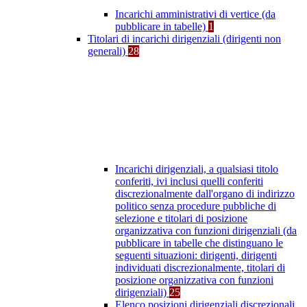
Incarichi amministrativi di vertice (da
pubblicare in tabelle)
1
Titolari di incarichi dirigenziali (dirigenti non
generali)
28
Incarichi dirigenziali, a qualsiasi titolo
conferiti, ivi inclusi quelli conferiti
discrezionalmente dall'organo di indirizzo
politico senza procedure pubbliche di
selezione e titolari di posizione
organizzativa con funzioni dirigenziali (da
pubblicare in tabelle che distinguano le
seguenti situazioni: dirigenti, dirigenti
individuati discrezionalmente, titolari di
posizione organizzativa con funzioni
dirigenziali)
25
Elenco posizioni dirigenziali discrezionali