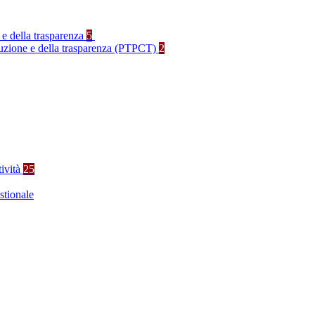
 e della trasparenza
5
rruzione e della trasparenza (PTPCT)
2
tività
25
stionale