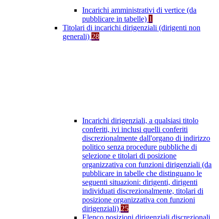
Incarichi amministrativi di vertice (da
pubblicare in tabelle)
1
Titolari di incarichi dirigenziali (dirigenti non
generali)
28
Incarichi dirigenziali, a qualsiasi titolo
conferiti, ivi inclusi quelli conferiti
discrezionalmente dall'organo di indirizzo
politico senza procedure pubbliche di
selezione e titolari di posizione
organizzativa con funzioni dirigenziali (da
pubblicare in tabelle che distinguano le
seguenti situazioni: dirigenti, dirigenti
individuati discrezionalmente, titolari di
posizione organizzativa con funzioni
dirigenziali)
25
Elenco posizioni dirigenziali discrezionali