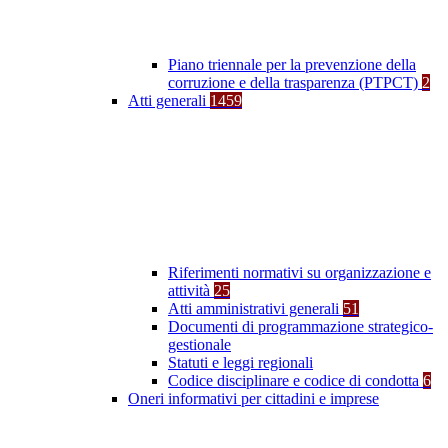
Piano triennale per la prevenzione della
corruzione e della trasparenza (PTPCT)
2
Atti generali
1459
Riferimenti normativi su organizzazione e
attività
25
Atti amministrativi generali
51
Documenti di programmazione strategico-
gestionale
Statuti e leggi regionali
Codice disciplinare e codice di condotta
6
Oneri informativi per cittadini e imprese