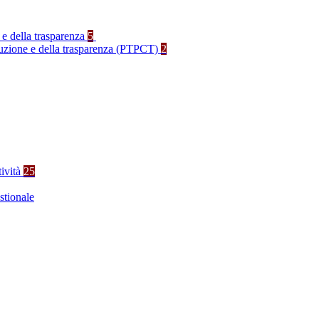
 e della trasparenza
5
rruzione e della trasparenza (PTPCT)
2
tività
25
stionale